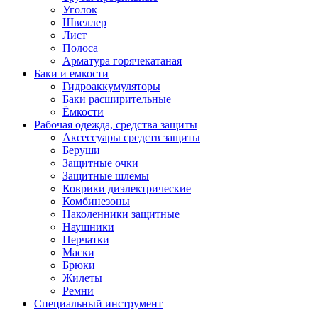
Уголок
Швеллер
Лист
Полоса
Арматура горячекатаная
Баки и емкости
Гидроаккумуляторы
Баки расширительные
Ёмкости
Рабочая одежда, средства защиты
Аксессуары средств защиты
Беруши
Защитные очки
Защитные шлемы
Коврики диэлектрические
Комбинезоны
Наколенники защитные
Наушники
Перчатки
Маски
Брюки
Жилеты
Ремни
Специальный инструмент