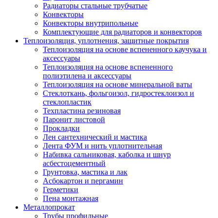
Радиаторы стальные трубчатые
Конвекторы
Конвекторы внутрипольные
Комплектующие для радиаторов и конвекторов
Теплоизоляция, уплотнения, защитные покрытия
Теплоизоляция на основе вспененного каучука и
аксессуары
Теплоизоляция на основе вспененного
полиэтилена и аксессуары
Теплоизоляция на основе минеральной ваты
Стеклоткань, фольгоизол, гидростеклоизол и
стеклопластик
Техпластина резиновая
Паронит листовой
Прокладки
Лен сантехнический и мастика
Лента ФУМ и нить уплотнительная
Набивка сальниковая, каболка и шнур
асбестоцементный
Грунтовка, мастика и лак
Асбокартон и пергамин
Герметики
Пена монтажная
Металлопрокат
Трубы профильные