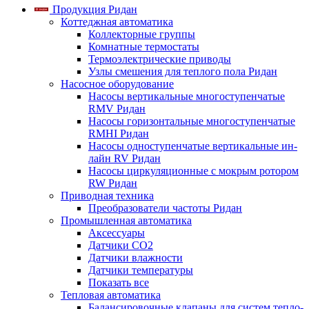
Продукция Ридан
Коттеджная автоматика
Коллекторные группы
Комнатные термостаты
Термоэлектрические приводы
Узлы смешения для теплого пола Ридан
Насосное оборудование
Насосы вертикальные многоступенчатые
RMV Ридан
Насосы горизонтальные многоступенчатые
RMHI Ридан
Насосы одноступенчатые вертикальные ин-
лайн RV Ридан
Насосы циркуляционные с мокрым ротором
RW Ридан
Приводная техника
Преобразователи частоты Ридан
Промышленная автоматика
Аксессуары
Датчики CO2
Датчики влажности
Датчики температуры
Показать все
Тепловая автоматика
Балансировочные клапаны для систем тепло-