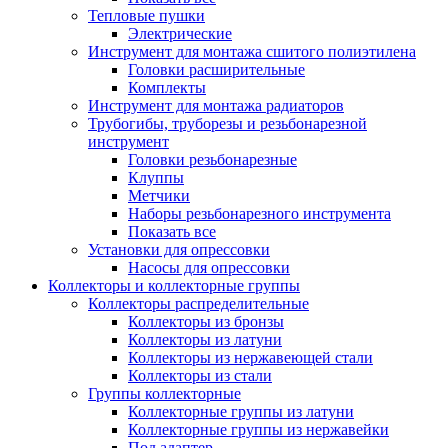
Тепловые пушки
Электрические
Инструмент для монтажа сшитого полиэтилена
Головки расширительные
Комплекты
Инструмент для монтажа радиаторов
Трубогибы, труборезы и резьбонарезной
инструмент
Головки резьбонарезные
Клуппы
Метчики
Наборы резьбонарезного инструмента
Показать все
Установки для опрессовки
Насосы для опрессовки
Коллекторы и коллекторные группы
Коллекторы распределительные
Коллекторы из бронзы
Коллекторы из латуни
Коллекторы из нержавеющей стали
Коллекторы из стали
Группы коллекторные
Коллекторные группы из латуни
Коллекторные группы из нержавейки
Под адаптер