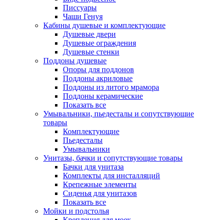
Писсуары
Чаши Генуя
Кабины душевые и комплектующие
Душевые двери
Душевые ограждения
Душевые стенки
Поддоны душевые
Опоры для поддонов
Поддоны акриловые
Поддоны из литого мрамора
Поддоны керамические
Показать все
Умывальники, пьедесталы и сопутствующие
товары
Комплектующие
Пьедесталы
Умывальники
Унитазы, бачки и сопутствующие товары
Бачки для унитаза
Комплекты для инсталляций
Крепежные элементы
Сиденья для унитазов
Показать все
Мойки и подстолья
Крепления для моек