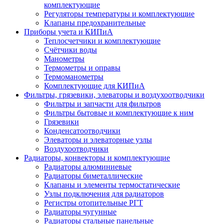
комплектующие
Регуляторы температуры и комплектующие
Клапаны предохранительные
Приборы учета и КИПиА
Теплосчетчики и комплектующие
Счётчики воды
Манометры
Термометры и оправы
Термоманометры
Комплектующие для КИПиА
Фильтры, грязевики, элеваторы и воздухоотводчики
Фильтры и запчасти для фильтров
Фильтры бытовые и комплектующие к ним
Грязевики
Конденсатоотводчики
Элеваторы и элеваторные узлы
Воздухоотводчики
Радиаторы, конвекторы и комплектующие
Радиаторы алюминиевые
Радиаторы биметаллические
Клапаны и элементы термостатические
Узлы подключения для радиаторов
Регистры отопительные РГТ
Радиаторы чугунные
Радиаторы стальные панельные