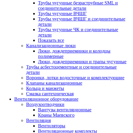
Трубы чугунные безраструбные SML и
соединительные детали
Трубы чугунные ВЧШГ
Трубы чугунные ВЧШГ и соединительные
детали
Трубы чугунные ЧК и соединительные
детали
Показать все
Канализационные люки
Люки, дождеприемники и колодцы
полимерные
Люки, дождеприемники и трапы чугунные
Трубы асбестоцементные и соединительные
детали
Воронки, лотки водосточные и комплектующие
Клапаны канализационные
Кольца и манжеты
Смазка сантехническая
Вентиляционное оборудование
Воздухоотводчики
Вантузы вентиляционные
Краны Маевского
Вентиляция
Вентиляторы
Вентиляционные комплекты