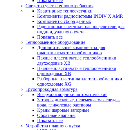
Показать все
Средства учета теплопотребления
Квартирные теплосчетчики
Компоненты радиосистемы INDIV X AMR
Компоненты сбора данных
Радиаторные счетчики–распределители для
индивидуального учета
Показать все
Теплообменное оборудование
Дополнительные компоненты для
пластинчатых теплообменников
Паяные пластинчатые теплообменники
двухходовые XB
Паяные пластинчатые теплообменники
одноходовые ХВ
Разборные пластинчатые теплообменники
одноходовые ХG
Трубопроводная арматура
Воздухоотводчики автоматические
Затворы дисковые, перемещаемая среда –
вода, гликолевые растворы
Краны шаровые запорные
Обратные клапаны
Показать все
Устройства плавного пуска