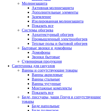
Молниезащита
Активная молниезащита
Дополнительные элементы
Заземление
Изолированная молниезащита
Показать все
Системы обогрева
Архитектурный обогрев
Промышленный электрообогрев
Теплые полы и бытовой обогрев
Бытовые звонки и домофоны
Домофоны
Звонки бытовые
Сувенирная продукция
Сантехника для санузлов
Ванны и сопутствующие товары
Ванны акриловые
Ванны стальные
Ванны чугунные
Монтажные комплекты
Показать все
Биде, писсуары, чаши Генуя и сопутствующие
товары
Биде напольные
Биде подвесное