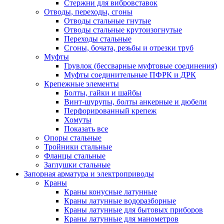
Стержни для вибровставок
Отводы, переходы, сгоны
Отводы стальные гнутые
Отводы стальные крутоизогнутые
Переходы стальные
Сгоны, бочата, резьбы и отрезки труб
Муфты
Грувлок (бессварные муфтовые соединения)
Муфты соединительные ПФРК и ДРК
Крепежные элементы
Болты, гайки и шайбы
Винт-шурупы, болты анкерные и дюбели
Перфорированный крепеж
Хомуты
Показать все
Опоры стальные
Тройники стальные
Фланцы стальные
Заглушки стальные
Запорная арматура и электроприводы
Краны
Краны конусные латунные
Краны латунные водоразборные
Краны латунные для бытовых приборов
Краны латунные для манометров