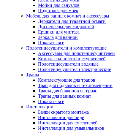
Мойки для санузлов
Подстолья для моек
Мебель для ванных комнат и аксессуары
Держатели для туалетной бумаги
Диспенсеры для жидкостей
Ершики для унитаза
Зеркала для ванной
Показать все
Полотенцесушители и комплектующие
Аксессуары для полотенцесушителей
Комплекты полотенцесушителей
Полотенцесушители водяные
Полотенцесушители электрические
Трапы
Комплектующие для трапов
Трап для подвалов и тех.помещений
Трапы для балконов и террас
Трапы для ванных комнат
Показать все
Инсталляции
Бачки скрытого монтажа
Инсталляции для биде
Инсталляции для смесителей
Инсталляции для умывальников