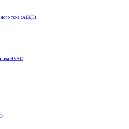
ного тока (АВДТ)
истем HVAC
У)