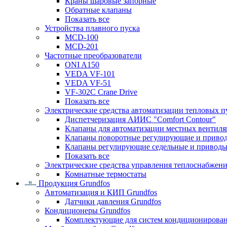
Краны шаровые запорные
Обратные клапаны
Показать все
Устройства плавного пуска
MCD-100
MCD-201
Частотные преобразователи
ONI A150
VEDA VF-101
VEDA VF-51
VF-302C Crane Drive
Показать все
Электрические средства автоматизации тепловых п
Диспетчеризация АИИС "Comfort Contour"
Клапаны для автоматизации местных вентил
Клапаны поворотные регулирующие и приво
Клапаны регулирующие седельные и приводы
Показать все
Электрические средства управления теплоснабжен
Комнатные термостаты
Продукция Grundfos
Автоматизация и КИП Grundfos
Датчики давления Grundfos
Кондиционеры Grundfos
Комплектующие для систем кондиционирова