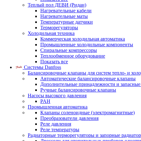
Теплый пол ДЕВИ (Ридан)
Нагревательные кабели
Нагревательные маты
Температурные датчики
Терморегуляторы
Холодильная техника
Коммерческая холодильная автоматика
Промышленные холодильные компоненты
Спиральные компрессоры
Теплообменное оборудование
Показать все
Системы Danfoss
Балансировочные клапаны для систем тепло- и хол
Автоматические балансировочные клапаны
Дополнительные принадлежности и запасные
Ручные балансировочные клапаны
Насосы высокого давления
PAH
Промышленная автоматика
Клапаны соленоидные (электромагнитные)
Преобразователи давления
Реле давления
Реле температуры
Радиаторные терморегуляторы и запорные радиато
Дроссели для отопительных приборов однотр