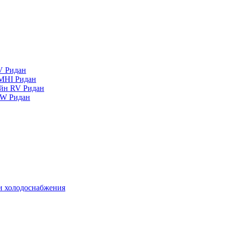
V Ридан
MHI Ридан
айн RV Ридан
RW Ридан
 и холодоснабжения