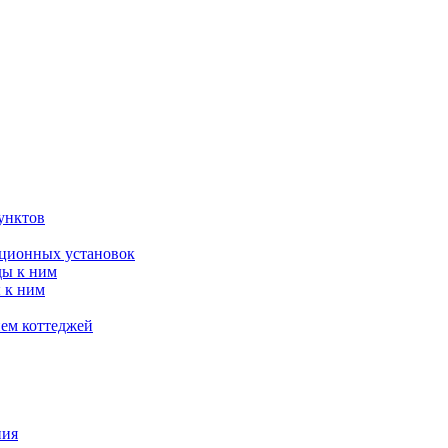
унктов
яционных установок
ды к ним
 к ним
ием коттеджей
ния