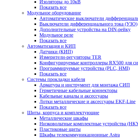
Изоляторы до 10кВ
Показать все
Модульное оборудование
Автоматические выключатели дифференциаль
Выключатели дифференциального тока (УЗО)
Дополнительные устройства на DIN-рейку
Модульное реле
Показать все
Автоматизация и КИП
Датчики (КИП)
Измерители-регуляторы TER
Конфигурируемые контроллеры RX500 для с
Программируемые устройства (PLC, HMI)
Показать все
Системы прокладки кабеля
Арматура и инструмент для монтажа СИП
Герметичные кабельные коннекторы
Кабельные каналы и аксессуары
Лотки металлические и аксессуары EKF-Line
Показать все
Щиты, корпуса и комплектующие
Металлические шкафы
Низковольтные комплектные устройства (НК
Пластиковые щиты
Шкафы телекоммуникационные Astra