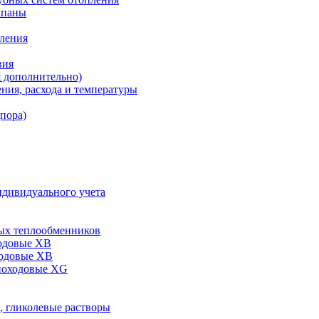
апаны
пления
вия
я дополнительно)
ния, расхода и температуры
дпора)
ндивидуального учета
ых теплообменников
одовые XB
ходовые ХВ
ноходовые ХG
, гликолевые растворы