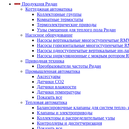
Продукция Ридан
Коттеджная автоматика
Коллекторные группы
Комнатные термостаты
Термоэлектрические приводы
Узлы смешения для теплого пола Ридан
Насосное оборудование
Насосы вертикальные многоступенчатые RM
Насосы горизонтальные многоступенчатые R
Насосы одноступенчатые вертикальные ин-л
Насосы циркуляционные с мокрым ротором 
Приводная техника
Преобразователи частоты Ридан
Промышленная автоматика
Аксессуары
Датчики CO2
Датчики влажности
Датчики температуры
Показать все
Тепловая автоматика
Балансировочные клапаны для систем тепло-
Клапаны и электроприводы
Коллекторы и распределительные узлы
Контроллеры и диспетчеризация
Показать все