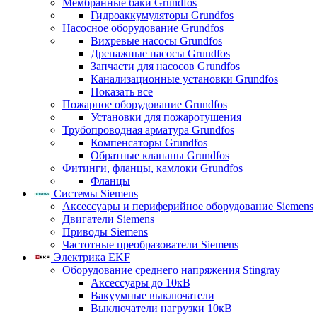
Мембранные баки Grundfos
Гидроаккумуляторы Grundfos
Насосное оборудование Grundfos
Вихревые насосы Grundfos
Дренажные насосы Grundfos
Запчасти для насосов Grundfos
Канализационные установки Grundfos
Показать все
Пожарное оборудование Grundfos
Установки для пожаротушения
Трубопроводная арматура Grundfos
Компенсаторы Grundfos
Обратные клапаны Grundfos
Фитинги, фланцы, камлоки Grundfos
Фланцы
Системы Siemens
Аксессуары и периферийное оборудование Siemens
Двигатели Siemens
Приводы Siemens
Частотные преобразователи Siemens
Электрика EKF
Оборудование среднего напряжения Stingray
Аксессуары до 10кВ
Вакуумные выключатели
Выключатели нагрузки 10кВ