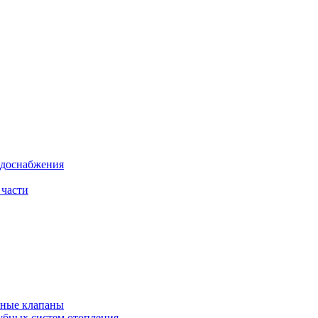
одоснабжения
 части
рные клапаны
убных систем отопления