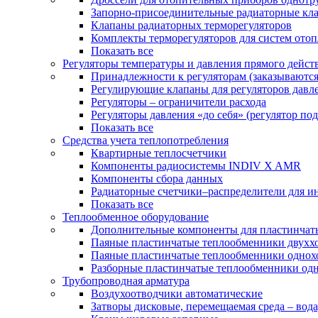
Запорно-присоединительные радиаторные кл
Клапаны радиаторных терморегуляторов
Комплекты терморегуляторов для систем ото
Показать все
Регуляторы температуры и давления прямого дейст
Принадлежности к регуляторам (заказываютс
Регулирующие клапаны для регуляторов давле
Регуляторы – ограничители расхода
Регуляторы давления «до себя» (регулятор по
Показать все
Средства учета теплопотребления
Квартирные теплосчетчики
Компоненты радиосистемы INDIV X AMR
Компоненты сбора данных
Радиаторные счетчики–распределители для и
Показать все
Теплообменное оборудование
Дополнительные компоненты для пластинчат
Паяные пластинчатые теплообменники двухх
Паяные пластинчатые теплообменники одно
Разборные пластинчатые теплообменники од
Трубопроводная арматура
Воздухоотводчики автоматические
Затворы дисковые, перемещаемая среда – вода