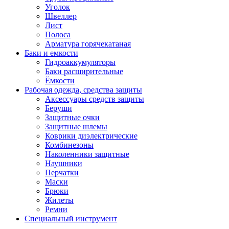
Уголок
Швеллер
Лист
Полоса
Арматура горячекатаная
Баки и емкости
Гидроаккумуляторы
Баки расширительные
Ёмкости
Рабочая одежда, средства защиты
Аксессуары средств защиты
Беруши
Защитные очки
Защитные шлемы
Коврики диэлектрические
Комбинезоны
Наколенники защитные
Наушники
Перчатки
Маски
Брюки
Жилеты
Ремни
Специальный инструмент