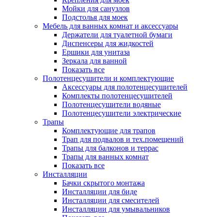
Мойки для санузлов
Подстолья для моек
Мебель для ванных комнат и аксессуары
Держатели для туалетной бумаги
Диспенсеры для жидкостей
Ершики для унитаза
Зеркала для ванной
Показать все
Полотенцесушители и комплектующие
Аксессуары для полотенцесушителей
Комплекты полотенцесушителей
Полотенцесушители водяные
Полотенцесушители электрические
Трапы
Комплектующие для трапов
Трап для подвалов и тех.помещений
Трапы для балконов и террас
Трапы для ванных комнат
Показать все
Инсталляции
Бачки скрытого монтажа
Инсталляции для биде
Инсталляции для смесителей
Инсталляции для умывальников