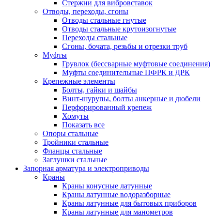
Стержни для вибровставок
Отводы, переходы, сгоны
Отводы стальные гнутые
Отводы стальные крутоизогнутые
Переходы стальные
Сгоны, бочата, резьбы и отрезки труб
Муфты
Грувлок (бессварные муфтовые соединения)
Муфты соединительные ПФРК и ДРК
Крепежные элементы
Болты, гайки и шайбы
Винт-шурупы, болты анкерные и дюбели
Перфорированный крепеж
Хомуты
Показать все
Опоры стальные
Тройники стальные
Фланцы стальные
Заглушки стальные
Запорная арматура и электроприводы
Краны
Краны конусные латунные
Краны латунные водоразборные
Краны латунные для бытовых приборов
Краны латунные для манометров