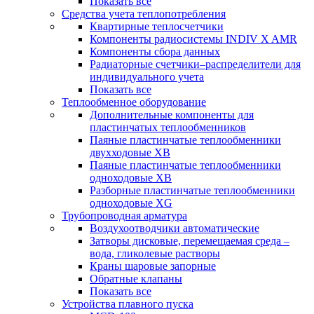
Показать все
Средства учета теплопотребления
Квартирные теплосчетчики
Компоненты радиосистемы INDIV X AMR
Компоненты сбора данных
Радиаторные счетчики–распределители для
индивидуального учета
Показать все
Теплообменное оборудование
Дополнительные компоненты для
пластинчатых теплообменников
Паяные пластинчатые теплообменники
двухходовые XB
Паяные пластинчатые теплообменники
одноходовые ХВ
Разборные пластинчатые теплообменники
одноходовые ХG
Трубопроводная арматура
Воздухоотводчики автоматические
Затворы дисковые, перемещаемая среда –
вода, гликолевые растворы
Краны шаровые запорные
Обратные клапаны
Показать все
Устройства плавного пуска