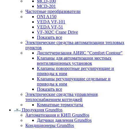
MCD-100
MCD-201
Частотные преобразователи
ONI A150
VEDA VF-101
VEDA VF-51
VF-302C Crane Drive
Показать все
Электрические средства автоматизации тепловых
пунктов
Диспетчеризация АИИС "Comfort Contour"
Клапаны для автоматизации местных
вентиляционных установок
Клапаны поворотные регулирующие и
приводы к ним
Клапаны регулирующие седельные и
приводы к ним
Показать все
Электрические средства управления
теплоснабжением коттеджей
Комнатные термостаты
Продукция Grundfos
Автоматизация и КИП Grundfos
Датчики давления Grundfos
Кондиционеры Grundfos