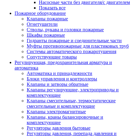
Насосные части без двигателя/с двигателем
Показать все
Пожарное оборудование
Клапаны пожарные
Огнетушители
Стволы, рукава и головки пожарные
Шкафы пожарные
Гидранты пожарные и соединительные части
Муфты противопожарные для пластиковых труб
Системы автоматического пожаротушения
Сопутствующие товары
Регулирующая, предохранительная арматура и
автоматика
Автоматика и принадлежности
Блоки управления и контроллеры
Клапаны и затворы обратные
Клапаны регулирующие, электроприводы и
комплектующие
Клапаны смесительные, термостатические
смесительные и комплектующие
Клапаны электромагнитные
Клапаны, краны балансировочные и
комплектующие
Регуляторы давления бытовые
Регуляторы давления, перепада давления и