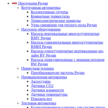
Продукция Ридан
Коттеджная автоматика
Коллекторные группы
Комнатные термостаты
Термоэлектрические приводы
Узлы смешения для теплого пола Ридан
Насосное оборудование
Насосы вертикальные многоступенчатые
RMV Ридан
Насосы горизонтальные многоступенчатые
RMHI Ридан
Насосы одноступенчатые вертикальные ин-
лайн RV Ридан
Насосы циркуляционные с мокрым ротором
RW Ридан
Приводная техника
Преобразователи частоты Ридан
Промышленная автоматика
Аксессуары
Датчики CO2
Датчики влажности
Датчики температуры
Показать все
Тепловая автоматика
Балансировочные клапаны для систем тепло-