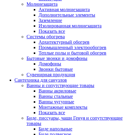
Молниезащита
Активная молниезащита
Дополнительные элементы
Заземление
Изолированная молниезащита
Показать все
Системы обогрева
Архитектурный обогрев
Промышленный электрообогрев
Теплые полы и бытовой обогрев
Бытовые звонки и домофоны
Домофоны
Звонки бытовые
Сувенирная продукция
Сантехника для санузлов
Ванны и сопутствующие товары
Ванны акриловые
Ванны стальные
Ванны чугунные
Монтажные комплекты
Показать все
Биде, писсуары, чаши Генуя и сопутствующие
товары
Биде напольные
Биде подвесное