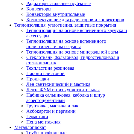
Радиаторы стальные трубчатые
Конвекторы
Конвекторы внутрипольные
Комплектующие для радиаторов и конвекторов
Теплоизоляция, уплотнения, защитные покрытия
Теплоизоляция на основе вспененного каучука и
аксессуары
Теплоизоляция на основе вспененного
полиэтилена и аксессуары
Теплоизоляция на основе минеральной ваты
Стеклоткань, фольгоизол, гидростеклоизол и
стеклопластик
Техпластина резиновая
Паронит листовой
Прокладки
Лен сантехнический и мастика
Лента ФУМ и нить уплотнительная
Набивка сальниковая, каболка и шнур
асбестоцементный
Грунтовка, мастика и лак
Асбокартон и пергамин
Герметики
Пена монтажная
Металлопрокат
Трубы профильные