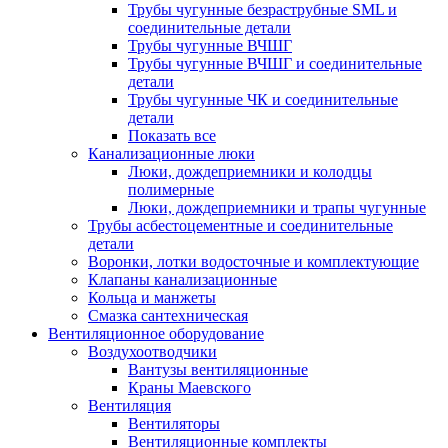
Трубы чугунные безраструбные SML и
соединительные детали
Трубы чугунные ВЧШГ
Трубы чугунные ВЧШГ и соединительные
детали
Трубы чугунные ЧК и соединительные
детали
Показать все
Канализационные люки
Люки, дождеприемники и колодцы
полимерные
Люки, дождеприемники и трапы чугунные
Трубы асбестоцементные и соединительные
детали
Воронки, лотки водосточные и комплектующие
Клапаны канализационные
Кольца и манжеты
Смазка сантехническая
Вентиляционное оборудование
Воздухоотводчики
Вантузы вентиляционные
Краны Маевского
Вентиляция
Вентиляторы
Вентиляционные комплекты