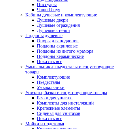
Писсуары
Чаши Генуя
Кабины душевые и комплектующие
Душевые двери
Душевые ограждения
Душевые стенки
Поддоны душевые
Опоры для поддонов
Поддоны акриловые
Поддоны из литого мрамора
Поддоны керамические
Показать все
Умывальники, пьедесталы и сопутствующие
товары
Комплектующие
Пьедесталы
Умывальники
Унитазы, бачки и сопутствующие товары
Бачки для унитаза
Комплекты для инсталляций
Крепежные элементы
Сиденья для унитазов
Показать все
Мойки и подстолья
Крепления для моек