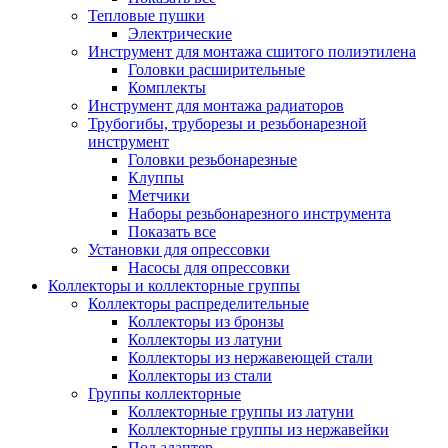
Тепловые пушки
Электрические
Инструмент для монтажа сшитого полиэтилена
Головки расширительные
Комплекты
Инструмент для монтажа радиаторов
Трубогибы, труборезы и резьбонарезной
инструмент
Головки резьбонарезные
Клуппы
Метчики
Наборы резьбонарезного инструмента
Показать все
Установки для опрессовки
Насосы для опрессовки
Коллекторы и коллекторные группы
Коллекторы распределительные
Коллекторы из бронзы
Коллекторы из латуни
Коллекторы из нержавеющей стали
Коллекторы из стали
Группы коллекторные
Коллекторные группы из латуни
Коллекторные группы из нержавейки
Под адаптер