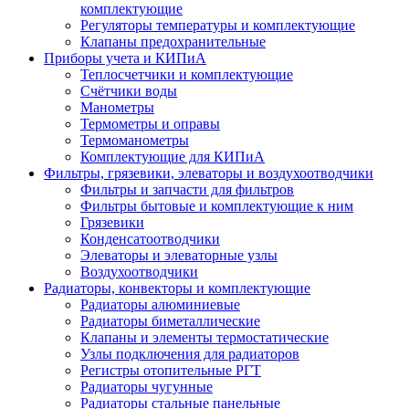
комплектующие
Регуляторы температуры и комплектующие
Клапаны предохранительные
Приборы учета и КИПиА
Теплосчетчики и комплектующие
Счётчики воды
Манометры
Термометры и оправы
Термоманометры
Комплектующие для КИПиА
Фильтры, грязевики, элеваторы и воздухоотводчики
Фильтры и запчасти для фильтров
Фильтры бытовые и комплектующие к ним
Грязевики
Конденсатоотводчики
Элеваторы и элеваторные узлы
Воздухоотводчики
Радиаторы, конвекторы и комплектующие
Радиаторы алюминиевые
Радиаторы биметаллические
Клапаны и элементы термостатические
Узлы подключения для радиаторов
Регистры отопительные РГТ
Радиаторы чугунные
Радиаторы стальные панельные