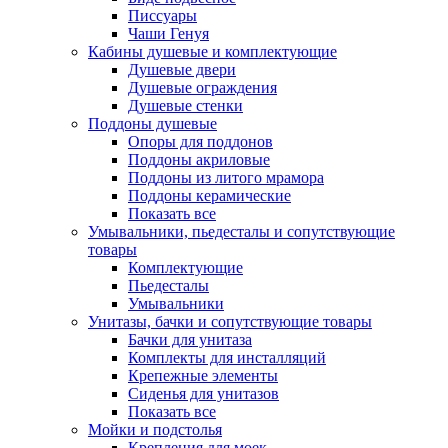
Писсуары
Чаши Генуя
Кабины душевые и комплектующие
Душевые двери
Душевые ограждения
Душевые стенки
Поддоны душевые
Опоры для поддонов
Поддоны акриловые
Поддоны из литого мрамора
Поддоны керамические
Показать все
Умывальники, пьедесталы и сопутствующие
товары
Комплектующие
Пьедесталы
Умывальники
Унитазы, бачки и сопутствующие товары
Бачки для унитаза
Комплекты для инсталляций
Крепежные элементы
Сиденья для унитазов
Показать все
Мойки и подстолья
Крепления для моек