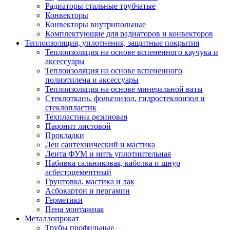
Радиаторы стальные трубчатые
Конвекторы
Конвекторы внутрипольные
Комплектующие для радиаторов и конвекторов
Теплоизоляция, уплотнения, защитные покрытия
Теплоизоляция на основе вспененного каучука и
аксессуары
Теплоизоляция на основе вспененного
полиэтилена и аксессуары
Теплоизоляция на основе минеральной ваты
Стеклоткань, фольгоизол, гидростеклоизол и
стеклопластик
Техпластина резиновая
Паронит листовой
Прокладки
Лен сантехнический и мастика
Лента ФУМ и нить уплотнительная
Набивка сальниковая, каболка и шнур
асбестоцементный
Грунтовка, мастика и лак
Асбокартон и пергамин
Герметики
Пена монтажная
Металлопрокат
Трубы профильные