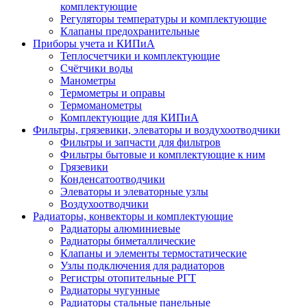
комплектующие
Регуляторы температуры и комплектующие
Клапаны предохранительные
Приборы учета и КИПиА
Теплосчетчики и комплектующие
Счётчики воды
Манометры
Термометры и оправы
Термоманометры
Комплектующие для КИПиА
Фильтры, грязевики, элеваторы и воздухоотводчики
Фильтры и запчасти для фильтров
Фильтры бытовые и комплектующие к ним
Грязевики
Конденсатоотводчики
Элеваторы и элеваторные узлы
Воздухоотводчики
Радиаторы, конвекторы и комплектующие
Радиаторы алюминиевые
Радиаторы биметаллические
Клапаны и элементы термостатические
Узлы подключения для радиаторов
Регистры отопительные РГТ
Радиаторы чугунные
Радиаторы стальные панельные