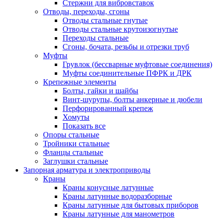
Стержни для вибровставок
Отводы, переходы, сгоны
Отводы стальные гнутые
Отводы стальные крутоизогнутые
Переходы стальные
Сгоны, бочата, резьбы и отрезки труб
Муфты
Грувлок (бессварные муфтовые соединения)
Муфты соединительные ПФРК и ДРК
Крепежные элементы
Болты, гайки и шайбы
Винт-шурупы, болты анкерные и дюбели
Перфорированный крепеж
Хомуты
Показать все
Опоры стальные
Тройники стальные
Фланцы стальные
Заглушки стальные
Запорная арматура и электроприводы
Краны
Краны конусные латунные
Краны латунные водоразборные
Краны латунные для бытовых приборов
Краны латунные для манометров