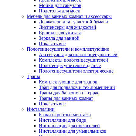
Мойки для санузлов
Подстолья для моек
Мебель для ванных комнат и аксессуары
Держатели для туалетной бумаги
Диспенсеры для жидкостей
Ершики для унитаза
Зеркала для ванной
Показать все
Полотенцесушители и комплектующие
Аксессуары для полотенцесушителей
Комплекты полотенцесушителей
Полотенцесушители водяные
Полотенцесушители электрические
Трапы
Комплектующие для трапов
Трап для подвалов и тех.помещений
Трапы для балконов и террас
Трапы для ванных комнат
Показать все
Инсталляции
Бачки скрытого монтажа
Инсталляции для биде
Инсталляции для смесителей
Инсталляции для умывальников