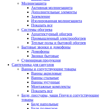
Молниезащита
Активная молниезащита
Дополнительные элементы
Заземление
Изолированная молниезащита
Показать все
Системы обогрева
Архитектурный обогрев
Промышленный электрообогрев
Теплые полы и бытовой обогрев
Бытовые звонки и домофоны
Домофоны
Звонки бытовые
Сувенирная продукция
Сантехника для санузлов
Ванны и сопутствующие товары
Ванны акриловые
Ванны стальные
Ванны чугунные
Монтажные комплекты
Показать все
Биде, писсуары, чаши Генуя и сопутствующие
товары
Биде напольные
Биде подвесное