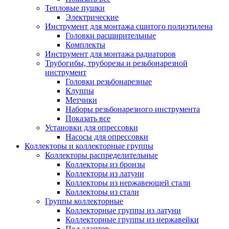
Тепловые пушки
Электрические
Инструмент для монтажа сшитого полиэтилена
Головки расширительные
Комплекты
Инструмент для монтажа радиаторов
Трубогибы, труборезы и резьбонарезной
инструмент
Головки резьбонарезные
Клуппы
Метчики
Наборы резьбонарезного инструмента
Показать все
Установки для опрессовки
Насосы для опрессовки
Коллекторы и коллекторные группы
Коллекторы распределительные
Коллекторы из бронзы
Коллекторы из латуни
Коллекторы из нержавеющей стали
Коллекторы из стали
Группы коллекторные
Коллекторные группы из латуни
Коллекторные группы из нержавейки
Под адаптер