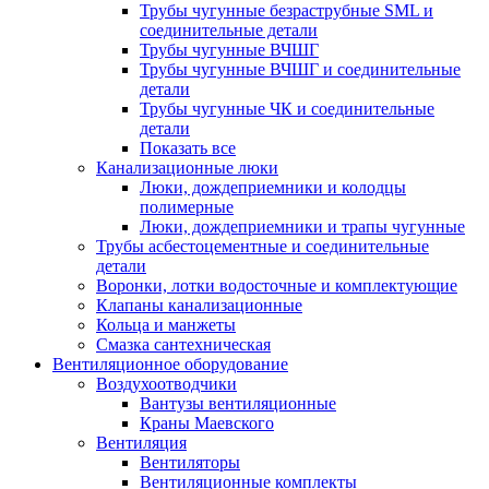
Трубы чугунные безраструбные SML и
соединительные детали
Трубы чугунные ВЧШГ
Трубы чугунные ВЧШГ и соединительные
детали
Трубы чугунные ЧК и соединительные
детали
Показать все
Канализационные люки
Люки, дождеприемники и колодцы
полимерные
Люки, дождеприемники и трапы чугунные
Трубы асбестоцементные и соединительные
детали
Воронки, лотки водосточные и комплектующие
Клапаны канализационные
Кольца и манжеты
Смазка сантехническая
Вентиляционное оборудование
Воздухоотводчики
Вантузы вентиляционные
Краны Маевского
Вентиляция
Вентиляторы
Вентиляционные комплекты