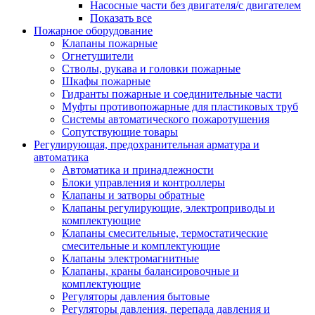
Насосные части без двигателя/с двигателем
Показать все
Пожарное оборудование
Клапаны пожарные
Огнетушители
Стволы, рукава и головки пожарные
Шкафы пожарные
Гидранты пожарные и соединительные части
Муфты противопожарные для пластиковых труб
Системы автоматического пожаротушения
Сопутствующие товары
Регулирующая, предохранительная арматура и
автоматика
Автоматика и принадлежности
Блоки управления и контроллеры
Клапаны и затворы обратные
Клапаны регулирующие, электроприводы и
комплектующие
Клапаны смесительные, термостатические
смесительные и комплектующие
Клапаны электромагнитные
Клапаны, краны балансировочные и
комплектующие
Регуляторы давления бытовые
Регуляторы давления, перепада давления и