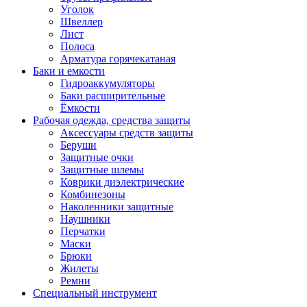
Уголок
Швеллер
Лист
Полоса
Арматура горячекатаная
Баки и емкости
Гидроаккумуляторы
Баки расширительные
Ёмкости
Рабочая одежда, средства защиты
Аксессуары средств защиты
Беруши
Защитные очки
Защитные шлемы
Коврики диэлектрические
Комбинезоны
Наколенники защитные
Наушники
Перчатки
Маски
Брюки
Жилеты
Ремни
Специальный инструмент