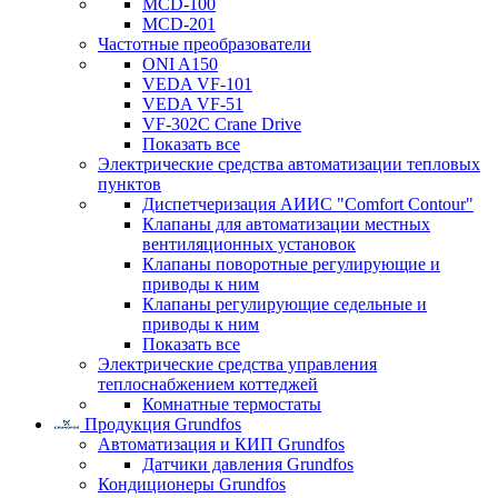
MCD-100
MCD-201
Частотные преобразователи
ONI A150
VEDA VF-101
VEDA VF-51
VF-302C Crane Drive
Показать все
Электрические средства автоматизации тепловых
пунктов
Диспетчеризация АИИС "Comfort Contour"
Клапаны для автоматизации местных
вентиляционных установок
Клапаны поворотные регулирующие и
приводы к ним
Клапаны регулирующие седельные и
приводы к ним
Показать все
Электрические средства управления
теплоснабжением коттеджей
Комнатные термостаты
Продукция Grundfos
Автоматизация и КИП Grundfos
Датчики давления Grundfos
Кондиционеры Grundfos