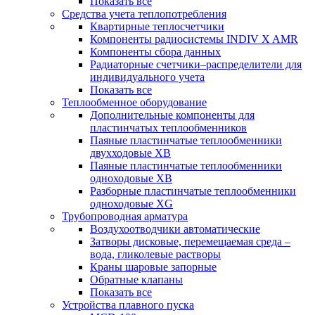
Показать все
Средства учета теплопотребления
Квартирные теплосчетчики
Компоненты радиосистемы INDIV X AMR
Компоненты сбора данных
Радиаторные счетчики–распределители для
индивидуального учета
Показать все
Теплообменное оборудование
Дополнительные компоненты для
пластинчатых теплообменников
Паяные пластинчатые теплообменники
двухходовые XB
Паяные пластинчатые теплообменники
одноходовые ХВ
Разборные пластинчатые теплообменники
одноходовые ХG
Трубопроводная арматура
Воздухоотводчики автоматические
Затворы дисковые, перемещаемая среда –
вода, гликолевые растворы
Краны шаровые запорные
Обратные клапаны
Показать все
Устройства плавного пуска