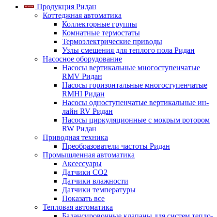
Продукция Ридан
Коттеджная автоматика
Коллекторные группы
Комнатные термостаты
Термоэлектрические приводы
Узлы смешения для теплого пола Ридан
Насосное оборудование
Насосы вертикальные многоступенчатые
RMV Ридан
Насосы горизонтальные многоступенчатые
RMHI Ридан
Насосы одноступенчатые вертикальные ин-
лайн RV Ридан
Насосы циркуляционные с мокрым ротором
RW Ридан
Приводная техника
Преобразователи частоты Ридан
Промышленная автоматика
Аксессуары
Датчики CO2
Датчики влажности
Датчики температуры
Показать все
Тепловая автоматика
Балансировочные клапаны для систем тепло-