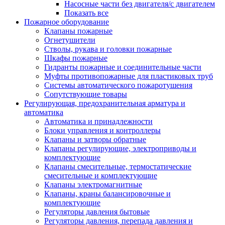
Насосные части без двигателя/с двигателем
Показать все
Пожарное оборудование
Клапаны пожарные
Огнетушители
Стволы, рукава и головки пожарные
Шкафы пожарные
Гидранты пожарные и соединительные части
Муфты противопожарные для пластиковых труб
Системы автоматического пожаротушения
Сопутствующие товары
Регулирующая, предохранительная арматура и
автоматика
Автоматика и принадлежности
Блоки управления и контроллеры
Клапаны и затворы обратные
Клапаны регулирующие, электроприводы и
комплектующие
Клапаны смесительные, термостатические
смесительные и комплектующие
Клапаны электромагнитные
Клапаны, краны балансировочные и
комплектующие
Регуляторы давления бытовые
Регуляторы давления, перепада давления и