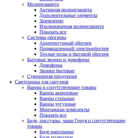
Молниезащита
Активная молниезащита
Дополнительные элементы
Заземление
Изолированная молниезащита
Показать все
Системы обогрева
Архитектурный обогрев
Промышленный электрообогрев
Теплые полы и бытовой обогрев
Бытовые звонки и домофоны
Домофоны
Звонки бытовые
Сувенирная продукция
Сантехника для санузлов
Ванны и сопутствующие товары
Ванны акриловые
Ванны стальные
Ванны чугунные
Монтажные комплекты
Показать все
Биде, писсуары, чаши Генуя и сопутствующие
товары
Биде напольные
Биде подвесное