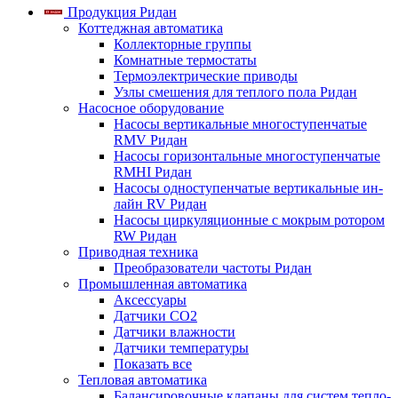
Продукция Ридан
Коттеджная автоматика
Коллекторные группы
Комнатные термостаты
Термоэлектрические приводы
Узлы смешения для теплого пола Ридан
Насосное оборудование
Насосы вертикальные многоступенчатые
RMV Ридан
Насосы горизонтальные многоступенчатые
RMHI Ридан
Насосы одноступенчатые вертикальные ин-
лайн RV Ридан
Насосы циркуляционные с мокрым ротором
RW Ридан
Приводная техника
Преобразователи частоты Ридан
Промышленная автоматика
Аксессуары
Датчики CO2
Датчики влажности
Датчики температуры
Показать все
Тепловая автоматика
Балансировочные клапаны для систем тепло-