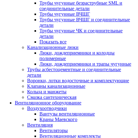
Трубы чугунные безраструбные SML и
соединительные детали
Трубы чугунные ВЧШГ
Трубы чугунные ВЧШГ и соединительные
детали
Трубы чугунные ЧК и соединительные
детали
Показать все
Канализационные люки
Люки, дождеприемники и колодцы
полимерные
Люки, дождеприемники и трапы чугунные
Трубы асбестоцементные и соединительные
детали
Воронки, лотки водосточные и комплектующие
Клапаны канализационные
Кольца и манжеты
Смазка сантехническая
Вентиляционное оборудование
Воздухоотводчики
Вантузы вентиляционные
Краны Маевского
Вентиляция
Вентиляторы
Вентиляционные комплекты