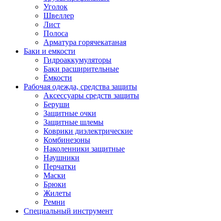
Уголок
Швеллер
Лист
Полоса
Арматура горячекатаная
Баки и емкости
Гидроаккумуляторы
Баки расширительные
Ёмкости
Рабочая одежда, средства защиты
Аксессуары средств защиты
Беруши
Защитные очки
Защитные шлемы
Коврики диэлектрические
Комбинезоны
Наколенники защитные
Наушники
Перчатки
Маски
Брюки
Жилеты
Ремни
Специальный инструмент