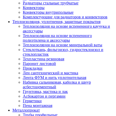
Радиаторы стальные трубчатые
Конвекторы
Конвекторы внутрипольные
Комплектующие для радиаторов и конвекторов
Теплоизоляция, уплотнения, защитные покрытия
Теплоизоляция на основе вспененного каучука и
аксессуары
Теплоизоляция на основе вспененного
полиэтилена и аксессуары
Теплоизоляция на основе минеральной ваты
Стеклоткань, фольгоизол, гидростеклоизол и
стеклопластик
Техпластина резиновая
Паронит листовой
Прокладки
Лен сантехнический и мастика
Лента ФУМ и нить уплотнительная
Набивка сальниковая, каболка и шнур
асбестоцементный
Грунтовка, мастика и лак
Асбокартон и пергамин
Герметики
Пена монтажная
Металлопрокат
Трубы профильные