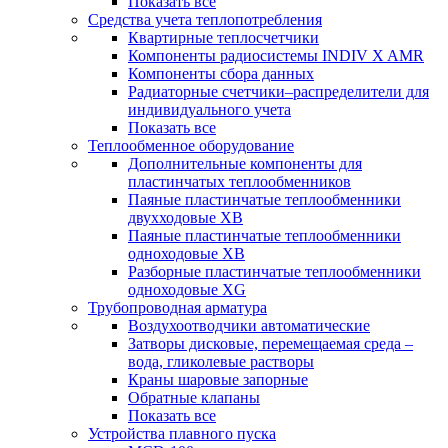
Показать все
Средства учета теплопотребления
Квартирные теплосчетчики
Компоненты радиосистемы INDIV X AMR
Компоненты сбора данных
Радиаторные счетчики–распределители для
индивидуального учета
Показать все
Теплообменное оборудование
Дополнительные компоненты для
пластинчатых теплообменников
Паяные пластинчатые теплообменники
двухходовые XB
Паяные пластинчатые теплообменники
одноходовые ХВ
Разборные пластинчатые теплообменники
одноходовые ХG
Трубопроводная арматура
Воздухоотводчики автоматические
Затворы дисковые, перемещаемая среда –
вода, гликолевые растворы
Краны шаровые запорные
Обратные клапаны
Показать все
Устройства плавного пуска