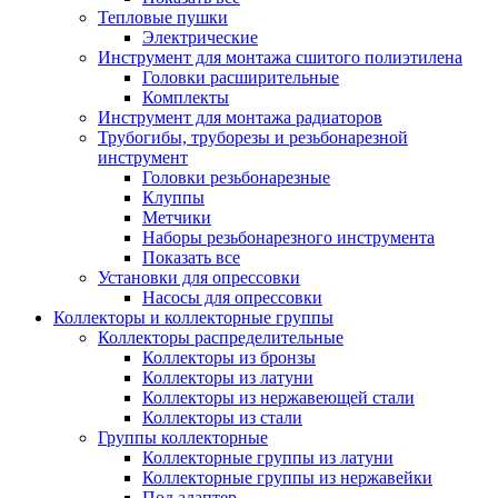
Тепловые пушки
Электрические
Инструмент для монтажа сшитого полиэтилена
Головки расширительные
Комплекты
Инструмент для монтажа радиаторов
Трубогибы, труборезы и резьбонарезной
инструмент
Головки резьбонарезные
Клуппы
Метчики
Наборы резьбонарезного инструмента
Показать все
Установки для опрессовки
Насосы для опрессовки
Коллекторы и коллекторные группы
Коллекторы распределительные
Коллекторы из бронзы
Коллекторы из латуни
Коллекторы из нержавеющей стали
Коллекторы из стали
Группы коллекторные
Коллекторные группы из латуни
Коллекторные группы из нержавейки
Под адаптер