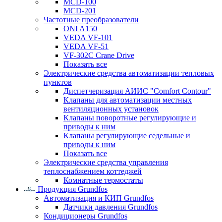
MCD-100
MCD-201
Частотные преобразователи
ONI A150
VEDA VF-101
VEDA VF-51
VF-302C Crane Drive
Показать все
Электрические средства автоматизации тепловых
пунктов
Диспетчеризация АИИС "Comfort Contour"
Клапаны для автоматизации местных
вентиляционных установок
Клапаны поворотные регулирующие и
приводы к ним
Клапаны регулирующие седельные и
приводы к ним
Показать все
Электрические средства управления
теплоснабжением коттеджей
Комнатные термостаты
Продукция Grundfos
Автоматизация и КИП Grundfos
Датчики давления Grundfos
Кондиционеры Grundfos