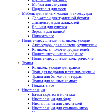
Мойки для санузлов
Подстолья для моек
Мебель для ванных комнат и аксессуары
Держатели для туалетной бумаги
Диспенсеры для жидкостей
Ершики для унитаза
Зеркала для ванной
Показать все
Полотенцесушители и комплектующие
Аксессуары для полотенцесушителей
Комплекты полотенцесушителей
Полотенцесушители водяные
Полотенцесушители электрические
Трапы
Комплектующие для трапов
Трап для подвалов и тех.помещений
Трапы для балконов и террас
Трапы для ванных комнат
Показать все
Инсталляции
Бачки скрытого монтажа
Инсталляции для биде
Инсталляции для смесителей
Инсталляции для умывальников