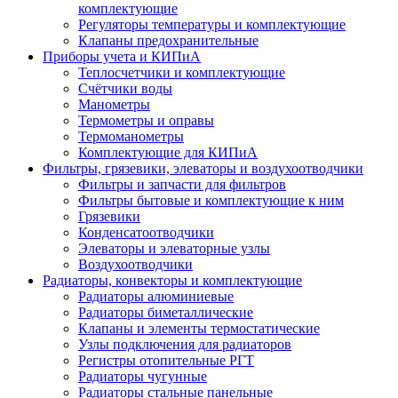
комплектующие
Регуляторы температуры и комплектующие
Клапаны предохранительные
Приборы учета и КИПиА
Теплосчетчики и комплектующие
Счётчики воды
Манометры
Термометры и оправы
Термоманометры
Комплектующие для КИПиА
Фильтры, грязевики, элеваторы и воздухоотводчики
Фильтры и запчасти для фильтров
Фильтры бытовые и комплектующие к ним
Грязевики
Конденсатоотводчики
Элеваторы и элеваторные узлы
Воздухоотводчики
Радиаторы, конвекторы и комплектующие
Радиаторы алюминиевые
Радиаторы биметаллические
Клапаны и элементы термостатические
Узлы подключения для радиаторов
Регистры отопительные РГТ
Радиаторы чугунные
Радиаторы стальные панельные