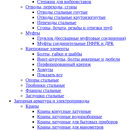
Стержни для вибровставок
Отводы, переходы, сгоны
Отводы стальные гнутые
Отводы стальные крутоизогнутые
Переходы стальные
Сгоны, бочата, резьбы и отрезки труб
Муфты
Грувлок (бессварные муфтовые соединения)
Муфты соединительные ПФРК и ДРК
Крепежные элементы
Болты, гайки и шайбы
Винт-шурупы, болты анкерные и дюбели
Перфорированный крепеж
Хомуты
Показать все
Опоры стальные
Тройники стальные
Фланцы стальные
Заглушки стальные
Запорная арматура и электроприводы
Краны
Краны конусные латунные
Краны латунные водоразборные
Краны латунные для бытовых приборов
Краны латунные для манометров