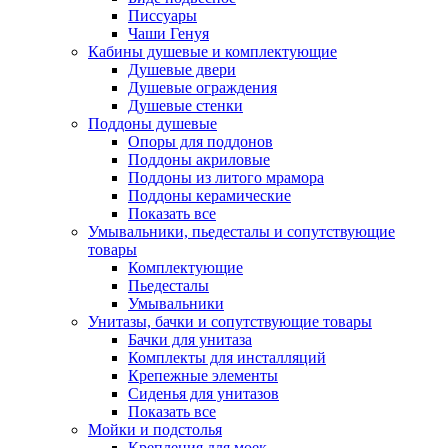
Писсуары
Чаши Генуя
Кабины душевые и комплектующие
Душевые двери
Душевые ограждения
Душевые стенки
Поддоны душевые
Опоры для поддонов
Поддоны акриловые
Поддоны из литого мрамора
Поддоны керамические
Показать все
Умывальники, пьедесталы и сопутствующие
товары
Комплектующие
Пьедесталы
Умывальники
Унитазы, бачки и сопутствующие товары
Бачки для унитаза
Комплекты для инсталляций
Крепежные элементы
Сиденья для унитазов
Показать все
Мойки и подстолья
Крепления для моек