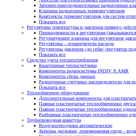
Запорно-присоединительные радиаторные кл
Клапаны радиаторных терморегуляторов
Комплекты терморегуляторов для систем ото
Показать все
Регуляторы температуры и давления прямого дейст
Принадлежности к регуляторам (заказываютс
Регулирующие клапаны для регуляторов давле
Регуляторы – ограничители расхода
Регуляторы давления «до себя» (регулятор по
Показать все
Средства учета теплопотребления
Квартирные теплосчетчики
Компоненты радиосистемы INDIV X AMR
Компоненты сбора данных
Радиаторные счетчики–распределители для и
Показать все
Теплообменное оборудование
Дополнительные компоненты для пластинчат
Паяные пластинчатые теплообменники двухх
Паяные пластинчатые теплообменники одно
Разборные пластинчатые теплообменники од
Трубопроводная арматура
Воздухоотводчики автоматические
Затворы дисковые, перемещаемая среда – вода