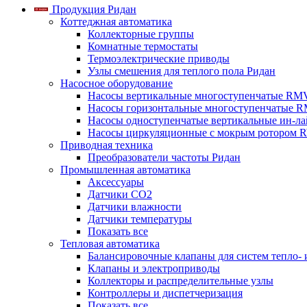
Продукция Ридан
Коттеджная автоматика
Коллекторные группы
Комнатные термостаты
Термоэлектрические приводы
Узлы смешения для теплого пола Ридан
Насосное оборудование
Насосы вертикальные многоступенчатые RM
Насосы горизонтальные многоступенчатые R
Насосы одноступенчатые вертикальные ин-л
Насосы циркуляционные с мокрым ротором 
Приводная техника
Преобразователи частоты Ридан
Промышленная автоматика
Аксессуары
Датчики CO2
Датчики влажности
Датчики температуры
Показать все
Тепловая автоматика
Балансировочные клапаны для систем тепло-
Клапаны и электроприводы
Коллекторы и распределительные узлы
Контроллеры и диспетчеризация
Показать все