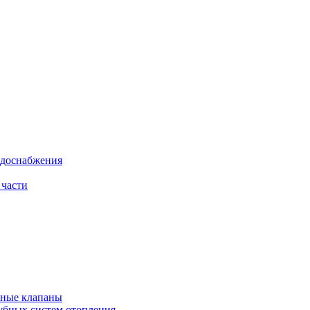
одоснабжения
 части
рные клапаны
убных систем отопления