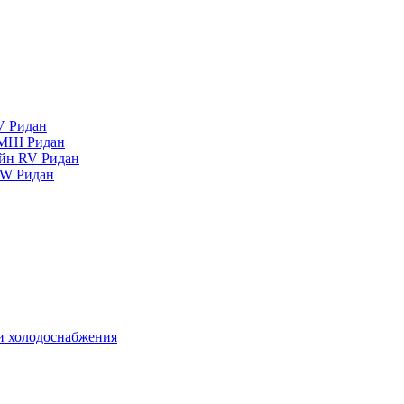
V Ридан
MHI Ридан
айн RV Ридан
RW Ридан
 и холодоснабжения