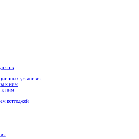
унктов
яционных установок
ды к ним
 к ним
ием коттеджей
ния