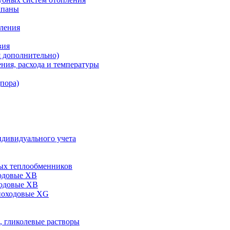
апаны
пления
вия
я дополнительно)
ния, расхода и температуры
дпора)
ндивидуального учета
ых теплообменников
одовые XB
ходовые ХВ
ноходовые ХG
, гликолевые растворы