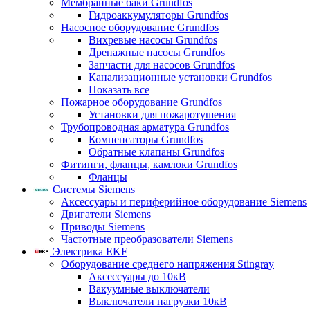
Мембранные баки Grundfos
Гидроаккумуляторы Grundfos
Насосное оборудование Grundfos
Вихревые насосы Grundfos
Дренажные насосы Grundfos
Запчасти для насосов Grundfos
Канализационные установки Grundfos
Показать все
Пожарное оборудование Grundfos
Установки для пожаротушения
Трубопроводная арматура Grundfos
Компенсаторы Grundfos
Обратные клапаны Grundfos
Фитинги, фланцы, камлоки Grundfos
Фланцы
Системы Siemens
Аксессуары и периферийное оборудование Siemens
Двигатели Siemens
Приводы Siemens
Частотные преобразователи Siemens
Электрика EKF
Оборудование среднего напряжения Stingray
Аксессуары до 10кВ
Вакуумные выключатели
Выключатели нагрузки 10кВ