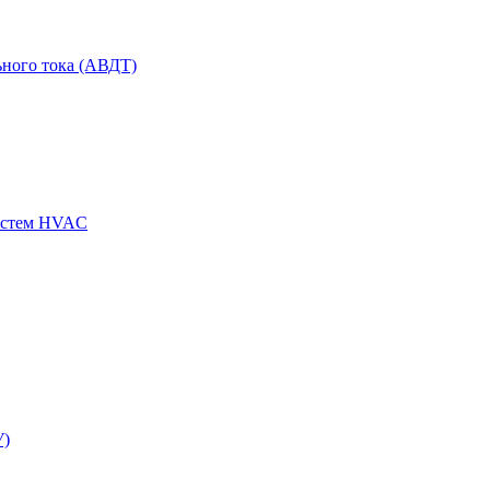
ного тока (АВДТ)
истем HVAC
У)