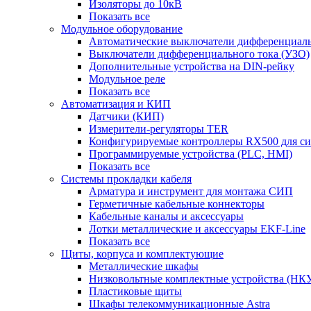
Изоляторы до 10кВ
Показать все
Модульное оборудование
Автоматические выключатели дифференциаль
Выключатели дифференциального тока (УЗО)
Дополнительные устройства на DIN-рейку
Модульное реле
Показать все
Автоматизация и КИП
Датчики (КИП)
Измерители-регуляторы TER
Конфигурируемые контроллеры RX500 для с
Программируемые устройства (PLC, HMI)
Показать все
Системы прокладки кабеля
Арматура и инструмент для монтажа СИП
Герметичные кабельные коннекторы
Кабельные каналы и аксессуары
Лотки металлические и аксессуары EKF-Line
Показать все
Щиты, корпуса и комплектующие
Металлические шкафы
Низковольтные комплектные устройства (НК
Пластиковые щиты
Шкафы телекоммуникационные Astra