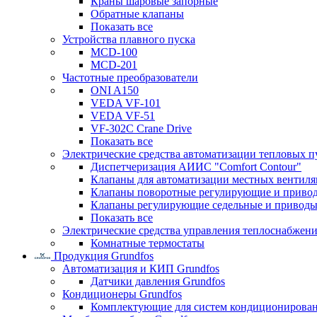
Краны шаровые запорные
Обратные клапаны
Показать все
Устройства плавного пуска
MCD-100
MCD-201
Частотные преобразователи
ONI A150
VEDA VF-101
VEDA VF-51
VF-302C Crane Drive
Показать все
Электрические средства автоматизации тепловых п
Диспетчеризация АИИС "Comfort Contour"
Клапаны для автоматизации местных вентил
Клапаны поворотные регулирующие и приво
Клапаны регулирующие седельные и приводы
Показать все
Электрические средства управления теплоснабжен
Комнатные термостаты
Продукция Grundfos
Автоматизация и КИП Grundfos
Датчики давления Grundfos
Кондиционеры Grundfos
Комплектующие для систем кондиционирова