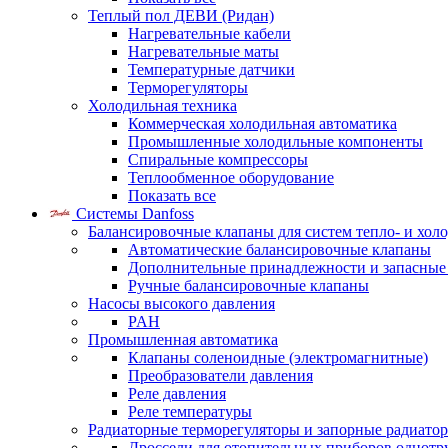
Теплый пол ДЕВИ (Ридан)
Нагревательные кабели
Нагревательные маты
Температурные датчики
Терморегуляторы
Холодильная техника
Коммерческая холодильная автоматика
Промышленные холодильные компоненты
Спиральные компрессоры
Теплообменное оборудование
Показать все
Системы Danfoss
Балансировочные клапаны для систем тепло- и хол
Автоматические балансировочные клапаны
Дополнительные принадлежности и запасные
Ручные балансировочные клапаны
Насосы высокого давления
PAH
Промышленная автоматика
Клапаны соленоидные (электромагнитные)
Преобразователи давления
Реле давления
Реле температуры
Радиаторные терморегуляторы и запорные радиато
Дроссели для отопительных приборов однотр