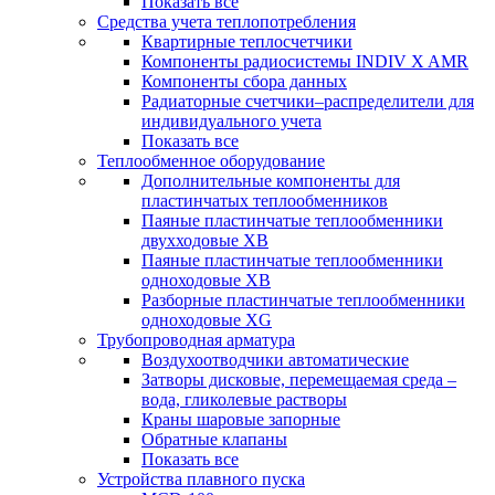
Показать все
Средства учета теплопотребления
Квартирные теплосчетчики
Компоненты радиосистемы INDIV X AMR
Компоненты сбора данных
Радиаторные счетчики–распределители для
индивидуального учета
Показать все
Теплообменное оборудование
Дополнительные компоненты для
пластинчатых теплообменников
Паяные пластинчатые теплообменники
двухходовые XB
Паяные пластинчатые теплообменники
одноходовые ХВ
Разборные пластинчатые теплообменники
одноходовые ХG
Трубопроводная арматура
Воздухоотводчики автоматические
Затворы дисковые, перемещаемая среда –
вода, гликолевые растворы
Краны шаровые запорные
Обратные клапаны
Показать все
Устройства плавного пуска