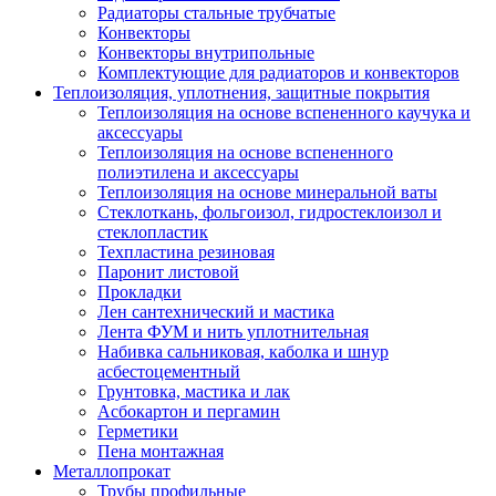
Радиаторы стальные трубчатые
Конвекторы
Конвекторы внутрипольные
Комплектующие для радиаторов и конвекторов
Теплоизоляция, уплотнения, защитные покрытия
Теплоизоляция на основе вспененного каучука и
аксессуары
Теплоизоляция на основе вспененного
полиэтилена и аксессуары
Теплоизоляция на основе минеральной ваты
Стеклоткань, фольгоизол, гидростеклоизол и
стеклопластик
Техпластина резиновая
Паронит листовой
Прокладки
Лен сантехнический и мастика
Лента ФУМ и нить уплотнительная
Набивка сальниковая, каболка и шнур
асбестоцементный
Грунтовка, мастика и лак
Асбокартон и пергамин
Герметики
Пена монтажная
Металлопрокат
Трубы профильные