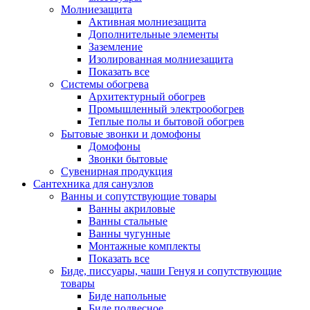
Молниезащита
Активная молниезащита
Дополнительные элементы
Заземление
Изолированная молниезащита
Показать все
Системы обогрева
Архитектурный обогрев
Промышленный электрообогрев
Теплые полы и бытовой обогрев
Бытовые звонки и домофоны
Домофоны
Звонки бытовые
Сувенирная продукция
Сантехника для санузлов
Ванны и сопутствующие товары
Ванны акриловые
Ванны стальные
Ванны чугунные
Монтажные комплекты
Показать все
Биде, писсуары, чаши Генуя и сопутствующие
товары
Биде напольные
Биде подвесное