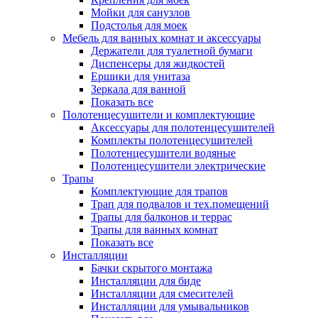
Мойки для санузлов
Подстолья для моек
Мебель для ванных комнат и аксессуары
Держатели для туалетной бумаги
Диспенсеры для жидкостей
Ершики для унитаза
Зеркала для ванной
Показать все
Полотенцесушители и комплектующие
Аксессуары для полотенцесушителей
Комплекты полотенцесушителей
Полотенцесушители водяные
Полотенцесушители электрические
Трапы
Комплектующие для трапов
Трап для подвалов и тех.помещений
Трапы для балконов и террас
Трапы для ванных комнат
Показать все
Инсталляции
Бачки скрытого монтажа
Инсталляции для биде
Инсталляции для смесителей
Инсталляции для умывальников