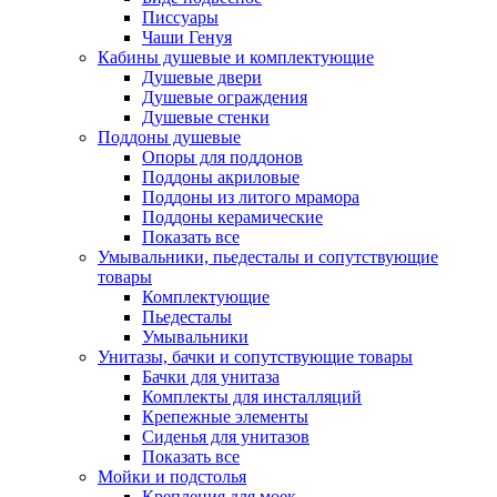
Писсуары
Чаши Генуя
Кабины душевые и комплектующие
Душевые двери
Душевые ограждения
Душевые стенки
Поддоны душевые
Опоры для поддонов
Поддоны акриловые
Поддоны из литого мрамора
Поддоны керамические
Показать все
Умывальники, пьедесталы и сопутствующие
товары
Комплектующие
Пьедесталы
Умывальники
Унитазы, бачки и сопутствующие товары
Бачки для унитаза
Комплекты для инсталляций
Крепежные элементы
Сиденья для унитазов
Показать все
Мойки и подстолья
Крепления для моек