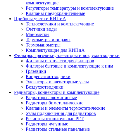
комплектующие
Регуляторы температуры и комплектующие
Клапаны предохранительные
Приборы учета и КИПиА
Теплосчетчики и комплектующие
Счётчики воды
Манометры
Термометры и оправы
Термоманометры
Комплектующие для КИПиА
Фильтры, грязевики, элеваторы и воздухоотводчики
Фильтры и запчасти для фильтров
Фильтры бытовые и комплектующие к ним
Грязевики
Конденсатоотводчики
Элеваторы и элеваторные узлы
Воздухоотводчики
Радиаторы, конвекторы и комплектующие
Радиаторы алюминиевые
Радиаторы биметаллические
Клапаны и элементы термостатические
Узлы подключения для радиаторов
Регистры отопительные РГТ
Радиаторы чугунные
Радиаторы стальные панельные