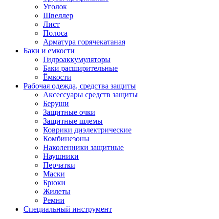
Уголок
Швеллер
Лист
Полоса
Арматура горячекатаная
Баки и емкости
Гидроаккумуляторы
Баки расширительные
Ёмкости
Рабочая одежда, средства защиты
Аксессуары средств защиты
Беруши
Защитные очки
Защитные шлемы
Коврики диэлектрические
Комбинезоны
Наколенники защитные
Наушники
Перчатки
Маски
Брюки
Жилеты
Ремни
Специальный инструмент