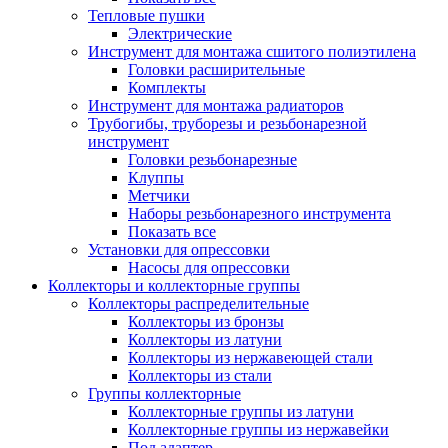
Тепловые пушки
Электрические
Инструмент для монтажа сшитого полиэтилена
Головки расширительные
Комплекты
Инструмент для монтажа радиаторов
Трубогибы, труборезы и резьбонарезной
инструмент
Головки резьбонарезные
Клуппы
Метчики
Наборы резьбонарезного инструмента
Показать все
Установки для опрессовки
Насосы для опрессовки
Коллекторы и коллекторные группы
Коллекторы распределительные
Коллекторы из бронзы
Коллекторы из латуни
Коллекторы из нержавеющей стали
Коллекторы из стали
Группы коллекторные
Коллекторные группы из латуни
Коллекторные группы из нержавейки
Под адаптер