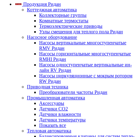
Продукция Ридан
Коттеджная автоматика
Коллекторные группы
Комнатные термостаты
Термоэлектрические приводы
Узлы смешения для теплого пола Ридан
Насосное оборудование
Насосы вертикальные многоступенчатые
RMV Ридан
Насосы горизонтальные многоступенчатые
RMHI Ридан
Насосы одноступенчатые вертикальные ин-
лайн RV Ридан
Насосы циркуляционные с мокрым ротором
RW Ридан
Приводная техника
Преобразователи частоты Ридан
Промышленная автоматика
Аксессуары
Датчики CO2
Датчики влажности
Датчики температуры
Показать все
Тепловая автоматика
Балансировочные клапаны для систем тепло-