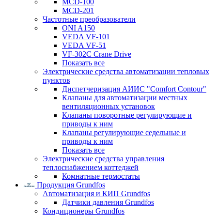
MCD-100
MCD-201
Частотные преобразователи
ONI A150
VEDA VF-101
VEDA VF-51
VF-302C Crane Drive
Показать все
Электрические средства автоматизации тепловых
пунктов
Диспетчеризация АИИС "Comfort Contour"
Клапаны для автоматизации местных
вентиляционных установок
Клапаны поворотные регулирующие и
приводы к ним
Клапаны регулирующие седельные и
приводы к ним
Показать все
Электрические средства управления
теплоснабжением коттеджей
Комнатные термостаты
Продукция Grundfos
Автоматизация и КИП Grundfos
Датчики давления Grundfos
Кондиционеры Grundfos