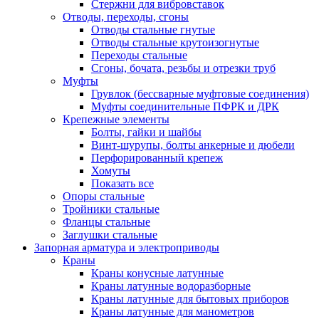
Стержни для вибровставок
Отводы, переходы, сгоны
Отводы стальные гнутые
Отводы стальные крутоизогнутые
Переходы стальные
Сгоны, бочата, резьбы и отрезки труб
Муфты
Грувлок (бессварные муфтовые соединения)
Муфты соединительные ПФРК и ДРК
Крепежные элементы
Болты, гайки и шайбы
Винт-шурупы, болты анкерные и дюбели
Перфорированный крепеж
Хомуты
Показать все
Опоры стальные
Тройники стальные
Фланцы стальные
Заглушки стальные
Запорная арматура и электроприводы
Краны
Краны конусные латунные
Краны латунные водоразборные
Краны латунные для бытовых приборов
Краны латунные для манометров