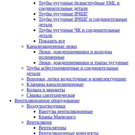
Трубы чугунные безраструбные SML и
соединительные детали
Трубы чугунные ВЧШГ
Трубы чугунные ВЧШГ и соединительные
детали
Трубы чугунные ЧК и соединительные
детали
Показать все
Канализационные люки
Люки, дождеприемники и колодцы
полимерные
Люки, дождеприемники и трапы чугунные
Трубы асбестоцементные и соединительные
детали
Воронки, лотки водосточные и комплектующие
Клапаны канализационные
Кольца и манжеты
Смазка сантехническая
Вентиляционное оборудование
Воздухоотводчики
Вантузы вентиляционные
Краны Маевского
Вентиляция
Вентиляторы
Вентиляционные комплекты