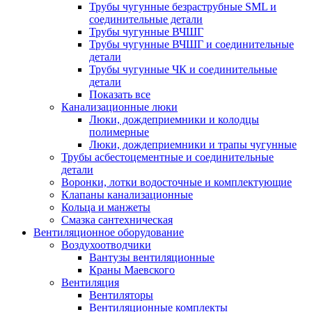
Трубы чугунные безраструбные SML и
соединительные детали
Трубы чугунные ВЧШГ
Трубы чугунные ВЧШГ и соединительные
детали
Трубы чугунные ЧК и соединительные
детали
Показать все
Канализационные люки
Люки, дождеприемники и колодцы
полимерные
Люки, дождеприемники и трапы чугунные
Трубы асбестоцементные и соединительные
детали
Воронки, лотки водосточные и комплектующие
Клапаны канализационные
Кольца и манжеты
Смазка сантехническая
Вентиляционное оборудование
Воздухоотводчики
Вантузы вентиляционные
Краны Маевского
Вентиляция
Вентиляторы
Вентиляционные комплекты