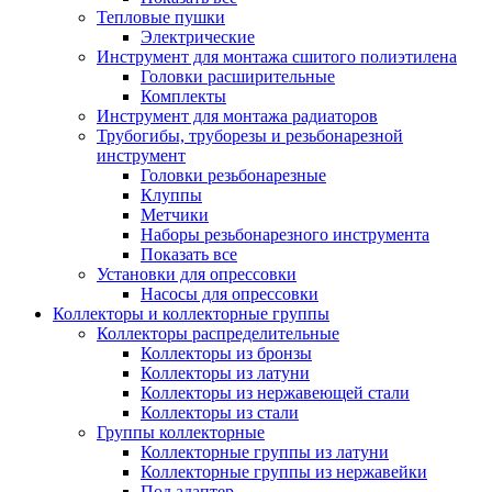
Тепловые пушки
Электрические
Инструмент для монтажа сшитого полиэтилена
Головки расширительные
Комплекты
Инструмент для монтажа радиаторов
Трубогибы, труборезы и резьбонарезной
инструмент
Головки резьбонарезные
Клуппы
Метчики
Наборы резьбонарезного инструмента
Показать все
Установки для опрессовки
Насосы для опрессовки
Коллекторы и коллекторные группы
Коллекторы распределительные
Коллекторы из бронзы
Коллекторы из латуни
Коллекторы из нержавеющей стали
Коллекторы из стали
Группы коллекторные
Коллекторные группы из латуни
Коллекторные группы из нержавейки
Под адаптер