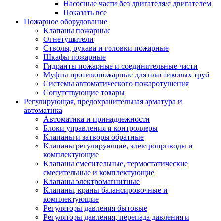
Насосные части без двигателя/с двигателем
Показать все
Пожарное оборудование
Клапаны пожарные
Огнетушители
Стволы, рукава и головки пожарные
Шкафы пожарные
Гидранты пожарные и соединительные части
Муфты противопожарные для пластиковых труб
Системы автоматического пожаротушения
Сопутствующие товары
Регулирующая, предохранительная арматура и
автоматика
Автоматика и принадлежности
Блоки управления и контроллеры
Клапаны и затворы обратные
Клапаны регулирующие, электроприводы и
комплектующие
Клапаны смесительные, термостатические
смесительные и комплектующие
Клапаны электромагнитные
Клапаны, краны балансировочные и
комплектующие
Регуляторы давления бытовые
Регуляторы давления, перепада давления и