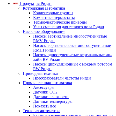
Продукция Ридан
Коттеджная автоматика
Коллекторные группы
Комнатные термостаты
Термоэлектрические приводы
Узлы смешения для теплого пола Ридан
Насосное оборудование
Насосы вертикальные многоступенчатые
RMV Ридан
Насосы горизонтальные многоступенчатые
RMHI Ридан
Насосы одноступенчатые вертикальные ин-
лайн RV Ридан
Насосы циркуляционные с мокрым ротором
RW Ридан
Приводная техника
Преобразователи частоты Ридан
Промышленная автоматика
Аксессуары
Датчики CO2
Датчики влажности
Датчики температуры
Показать все
Тепловая автоматика
Балансировочные клапаны для систем тепло-