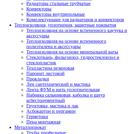
Радиаторы стальные трубчатые
Конвекторы
Конвекторы внутрипольные
Комплектующие для радиаторов и конвекторов
Теплоизоляция, уплотнения, защитные покрытия
Теплоизоляция на основе вспененного каучука и
аксессуары
Теплоизоляция на основе вспененного
полиэтилена и аксессуары
Теплоизоляция на основе минеральной ваты
Стеклоткань, фольгоизол, гидростеклоизол и
стеклопластик
Техпластина резиновая
Паронит листовой
Прокладки
Лен сантехнический и мастика
Лента ФУМ и нить уплотнительная
Набивка сальниковая, каболка и шнур
асбестоцементный
Грунтовка, мастика и лак
Асбокартон и пергамин
Герметики
Пена монтажная
Металлопрокат
Трубы профильные