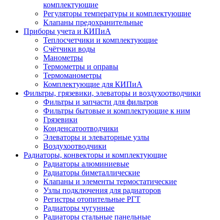
комплектующие
Регуляторы температуры и комплектующие
Клапаны предохранительные
Приборы учета и КИПиА
Теплосчетчики и комплектующие
Счётчики воды
Манометры
Термометры и оправы
Термоманометры
Комплектующие для КИПиА
Фильтры, грязевики, элеваторы и воздухоотводчики
Фильтры и запчасти для фильтров
Фильтры бытовые и комплектующие к ним
Грязевики
Конденсатоотводчики
Элеваторы и элеваторные узлы
Воздухоотводчики
Радиаторы, конвекторы и комплектующие
Радиаторы алюминиевые
Радиаторы биметаллические
Клапаны и элементы термостатические
Узлы подключения для радиаторов
Регистры отопительные РГТ
Радиаторы чугунные
Радиаторы стальные панельные