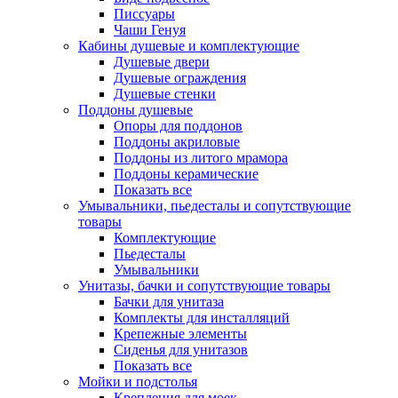
Писсуары
Чаши Генуя
Кабины душевые и комплектующие
Душевые двери
Душевые ограждения
Душевые стенки
Поддоны душевые
Опоры для поддонов
Поддоны акриловые
Поддоны из литого мрамора
Поддоны керамические
Показать все
Умывальники, пьедесталы и сопутствующие
товары
Комплектующие
Пьедесталы
Умывальники
Унитазы, бачки и сопутствующие товары
Бачки для унитаза
Комплекты для инсталляций
Крепежные элементы
Сиденья для унитазов
Показать все
Мойки и подстолья
Крепления для моек