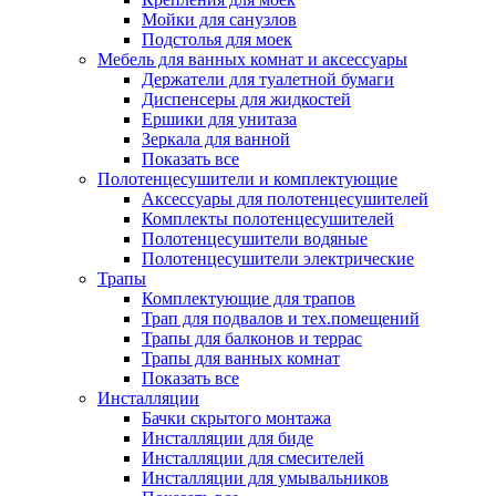
Мойки для санузлов
Подстолья для моек
Мебель для ванных комнат и аксессуары
Держатели для туалетной бумаги
Диспенсеры для жидкостей
Ершики для унитаза
Зеркала для ванной
Показать все
Полотенцесушители и комплектующие
Аксессуары для полотенцесушителей
Комплекты полотенцесушителей
Полотенцесушители водяные
Полотенцесушители электрические
Трапы
Комплектующие для трапов
Трап для подвалов и тех.помещений
Трапы для балконов и террас
Трапы для ванных комнат
Показать все
Инсталляции
Бачки скрытого монтажа
Инсталляции для биде
Инсталляции для смесителей
Инсталляции для умывальников