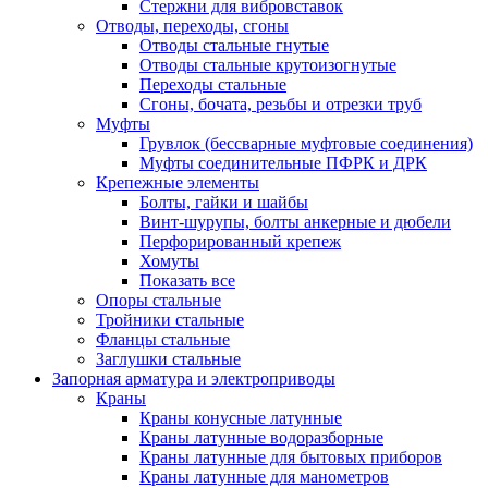
Стержни для вибровставок
Отводы, переходы, сгоны
Отводы стальные гнутые
Отводы стальные крутоизогнутые
Переходы стальные
Сгоны, бочата, резьбы и отрезки труб
Муфты
Грувлок (бессварные муфтовые соединения)
Муфты соединительные ПФРК и ДРК
Крепежные элементы
Болты, гайки и шайбы
Винт-шурупы, болты анкерные и дюбели
Перфорированный крепеж
Хомуты
Показать все
Опоры стальные
Тройники стальные
Фланцы стальные
Заглушки стальные
Запорная арматура и электроприводы
Краны
Краны конусные латунные
Краны латунные водоразборные
Краны латунные для бытовых приборов
Краны латунные для манометров