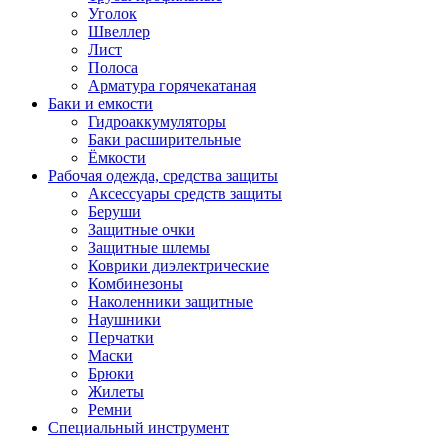
Уголок
Швеллер
Лист
Полоса
Арматура горячекатаная
Баки и емкости
Гидроаккумуляторы
Баки расширительные
Ёмкости
Рабочая одежда, средства защиты
Аксессуары средств защиты
Беруши
Защитные очки
Защитные шлемы
Коврики диэлектрические
Комбинезоны
Наколенники защитные
Наушники
Перчатки
Маски
Брюки
Жилеты
Ремни
Специальный инструмент