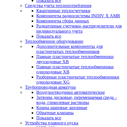
Показать все
Средства учета теплопотребления
Квартирные теплосчетчики
Компоненты радиосистемы INDIV X AMR
Компоненты сбора данных
Радиаторные счетчики–распределители для
индивидуального учета
Показать все
Теплообменное оборудование
Дополнительные компоненты для
пластинчатых теплообменников
Паяные пластинчатые теплообменники
двухходовые XB
Паяные пластинчатые теплообменники
одноходовые ХВ
Разборные пластинчатые теплообменники
одноходовые ХG
Трубопроводная арматура
Воздухоотводчики автоматические
Затворы дисковые, перемещаемая среда –
вода, гликолевые растворы
Краны шаровые запорные
Обратные клапаны
Показать все
Устройства плавного пуска