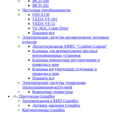
MCD-100
MCD-201
Частотные преобразователи
ONI A150
VEDA VF-101
VEDA VF-51
VF-302C Crane Drive
Показать все
Электрические средства автоматизации тепловых
пунктов
Диспетчеризация АИИС "Comfort Contour"
Клапаны для автоматизации местных
вентиляционных установок
Клапаны поворотные регулирующие и
приводы к ним
Клапаны регулирующие седельные и
приводы к ним
Показать все
Электрические средства управления
теплоснабжением коттеджей
Комнатные термостаты
Продукция Grundfos
Автоматизация и КИП Grundfos
Датчики давления Grundfos
Кондиционеры Grundfos