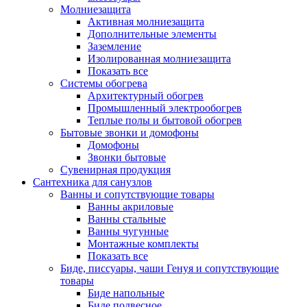
Молниезащита
Активная молниезащита
Дополнительные элементы
Заземление
Изолированная молниезащита
Показать все
Системы обогрева
Архитектурный обогрев
Промышленный электрообогрев
Теплые полы и бытовой обогрев
Бытовые звонки и домофоны
Домофоны
Звонки бытовые
Сувенирная продукция
Сантехника для санузлов
Ванны и сопутствующие товары
Ванны акриловые
Ванны стальные
Ванны чугунные
Монтажные комплекты
Показать все
Биде, писсуары, чаши Генуя и сопутствующие
товары
Биде напольные
Биде подвесное