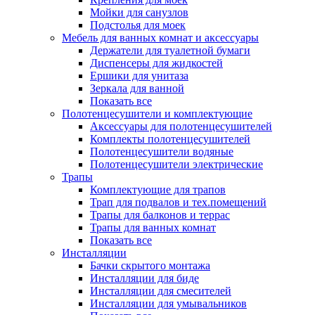
Мойки для санузлов
Подстолья для моек
Мебель для ванных комнат и аксессуары
Держатели для туалетной бумаги
Диспенсеры для жидкостей
Ершики для унитаза
Зеркала для ванной
Показать все
Полотенцесушители и комплектующие
Аксессуары для полотенцесушителей
Комплекты полотенцесушителей
Полотенцесушители водяные
Полотенцесушители электрические
Трапы
Комплектующие для трапов
Трап для подвалов и тех.помещений
Трапы для балконов и террас
Трапы для ванных комнат
Показать все
Инсталляции
Бачки скрытого монтажа
Инсталляции для биде
Инсталляции для смесителей
Инсталляции для умывальников