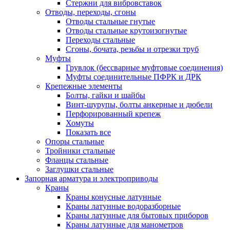
Стержни для вибровставок
Отводы, переходы, сгоны
Отводы стальные гнутые
Отводы стальные крутоизогнутые
Переходы стальные
Сгоны, бочата, резьбы и отрезки труб
Муфты
Грувлок (бессварные муфтовые соединения)
Муфты соединительные ПФРК и ДРК
Крепежные элементы
Болты, гайки и шайбы
Винт-шурупы, болты анкерные и дюбели
Перфорированный крепеж
Хомуты
Показать все
Опоры стальные
Тройники стальные
Фланцы стальные
Заглушки стальные
Запорная арматура и электроприводы
Краны
Краны конусные латунные
Краны латунные водоразборные
Краны латунные для бытовых приборов
Краны латунные для манометров