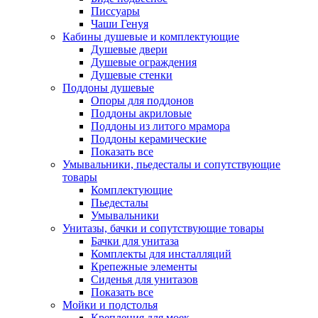
Писсуары
Чаши Генуя
Кабины душевые и комплектующие
Душевые двери
Душевые ограждения
Душевые стенки
Поддоны душевые
Опоры для поддонов
Поддоны акриловые
Поддоны из литого мрамора
Поддоны керамические
Показать все
Умывальники, пьедесталы и сопутствующие
товары
Комплектующие
Пьедесталы
Умывальники
Унитазы, бачки и сопутствующие товары
Бачки для унитаза
Комплекты для инсталляций
Крепежные элементы
Сиденья для унитазов
Показать все
Мойки и подстолья
Крепления для моек