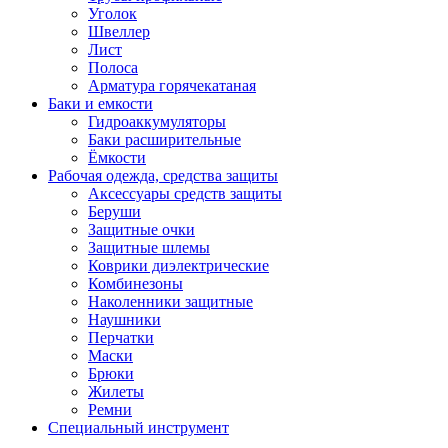
Уголок
Швеллер
Лист
Полоса
Арматура горячекатаная
Баки и емкости
Гидроаккумуляторы
Баки расширительные
Ёмкости
Рабочая одежда, средства защиты
Аксессуары средств защиты
Беруши
Защитные очки
Защитные шлемы
Коврики диэлектрические
Комбинезоны
Наколенники защитные
Наушники
Перчатки
Маски
Брюки
Жилеты
Ремни
Специальный инструмент