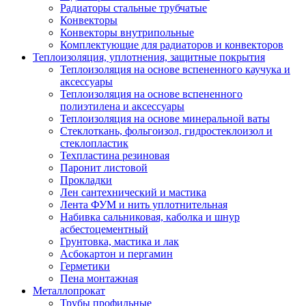
Радиаторы стальные трубчатые
Конвекторы
Конвекторы внутрипольные
Комплектующие для радиаторов и конвекторов
Теплоизоляция, уплотнения, защитные покрытия
Теплоизоляция на основе вспененного каучука и
аксессуары
Теплоизоляция на основе вспененного
полиэтилена и аксессуары
Теплоизоляция на основе минеральной ваты
Стеклоткань, фольгоизол, гидростеклоизол и
стеклопластик
Техпластина резиновая
Паронит листовой
Прокладки
Лен сантехнический и мастика
Лента ФУМ и нить уплотнительная
Набивка сальниковая, каболка и шнур
асбестоцементный
Грунтовка, мастика и лак
Асбокартон и пергамин
Герметики
Пена монтажная
Металлопрокат
Трубы профильные