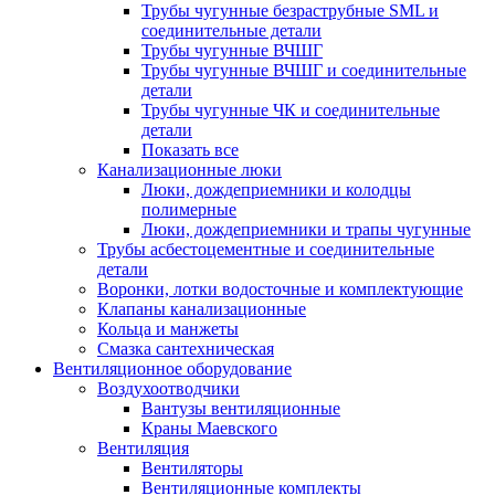
Трубы чугунные безраструбные SML и
соединительные детали
Трубы чугунные ВЧШГ
Трубы чугунные ВЧШГ и соединительные
детали
Трубы чугунные ЧК и соединительные
детали
Показать все
Канализационные люки
Люки, дождеприемники и колодцы
полимерные
Люки, дождеприемники и трапы чугунные
Трубы асбестоцементные и соединительные
детали
Воронки, лотки водосточные и комплектующие
Клапаны канализационные
Кольца и манжеты
Смазка сантехническая
Вентиляционное оборудование
Воздухоотводчики
Вантузы вентиляционные
Краны Маевского
Вентиляция
Вентиляторы
Вентиляционные комплекты