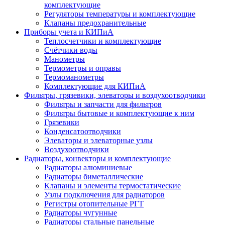
комплектующие
Регуляторы температуры и комплектующие
Клапаны предохранительные
Приборы учета и КИПиА
Теплосчетчики и комплектующие
Счётчики воды
Манометры
Термометры и оправы
Термоманометры
Комплектующие для КИПиА
Фильтры, грязевики, элеваторы и воздухоотводчики
Фильтры и запчасти для фильтров
Фильтры бытовые и комплектующие к ним
Грязевики
Конденсатоотводчики
Элеваторы и элеваторные узлы
Воздухоотводчики
Радиаторы, конвекторы и комплектующие
Радиаторы алюминиевые
Радиаторы биметаллические
Клапаны и элементы термостатические
Узлы подключения для радиаторов
Регистры отопительные РГТ
Радиаторы чугунные
Радиаторы стальные панельные