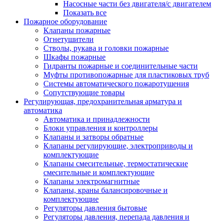
Насосные части без двигателя/с двигателем
Показать все
Пожарное оборудование
Клапаны пожарные
Огнетушители
Стволы, рукава и головки пожарные
Шкафы пожарные
Гидранты пожарные и соединительные части
Муфты противопожарные для пластиковых труб
Системы автоматического пожаротушения
Сопутствующие товары
Регулирующая, предохранительная арматура и
автоматика
Автоматика и принадлежности
Блоки управления и контроллеры
Клапаны и затворы обратные
Клапаны регулирующие, электроприводы и
комплектующие
Клапаны смесительные, термостатические
смесительные и комплектующие
Клапаны электромагнитные
Клапаны, краны балансировочные и
комплектующие
Регуляторы давления бытовые
Регуляторы давления, перепада давления и