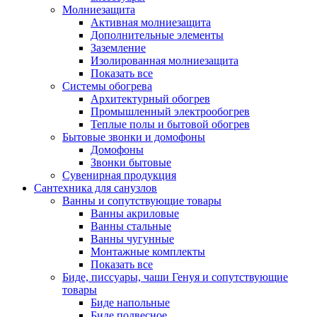
Молниезащита
Активная молниезащита
Дополнительные элементы
Заземление
Изолированная молниезащита
Показать все
Системы обогрева
Архитектурный обогрев
Промышленный электрообогрев
Теплые полы и бытовой обогрев
Бытовые звонки и домофоны
Домофоны
Звонки бытовые
Сувенирная продукция
Сантехника для санузлов
Ванны и сопутствующие товары
Ванны акриловые
Ванны стальные
Ванны чугунные
Монтажные комплекты
Показать все
Биде, писсуары, чаши Генуя и сопутствующие
товары
Биде напольные
Биде подвесное