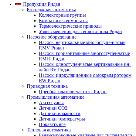
Продукция Ридан
Коттеджная автоматика
Коллекторные группы
Комнатные термостаты
Термоэлектрические приводы
Узлы смешения для теплого пола Ридан
Насосное оборудование
Насосы вертикальные многоступенчатые
RMV Ридан
Насосы горизонтальные многоступенчатые
RMHI Ридан
Насосы одноступенчатые вертикальные ин-
лайн RV Ридан
Насосы циркуляционные с мокрым ротором
RW Ридан
Приводная техника
Преобразователи частоты Ридан
Промышленная автоматика
Аксессуары
Датчики CO2
Датчики влажности
Датчики температуры
Показать все
Тепловая автоматика
Балансировочные клапаны для систем тепло-