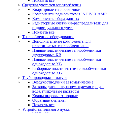
Показать все
Средства учета теплопотребления
Квартирные теплосчетчики
Компоненты радиосистемы INDIV X AMR
Компоненты сбора данных
Радиаторные счетчики–распределители для
индивидуального учета
Показать все
Теплообменное оборудование
Дополнительные компоненты для
пластинчатых теплообменников
Паяные пластинчатые теплообменники
двухходовые XB
Паяные пластинчатые теплообменники
одноходовые ХВ
Разборные пластинчатые теплообменники
одноходовые ХG
Трубопроводная арматура
Воздухоотводчики автоматические
Затворы дисковые, перемещаемая среда –
вода, гликолевые растворы
Краны шаровые запорные
Обратные клапаны
Показать все
Устройства плавного пуска