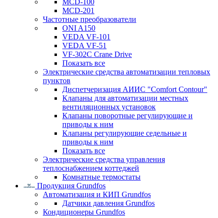
MCD-100
MCD-201
Частотные преобразователи
ONI A150
VEDA VF-101
VEDA VF-51
VF-302C Crane Drive
Показать все
Электрические средства автоматизации тепловых
пунктов
Диспетчеризация АИИС "Comfort Contour"
Клапаны для автоматизации местных
вентиляционных установок
Клапаны поворотные регулирующие и
приводы к ним
Клапаны регулирующие седельные и
приводы к ним
Показать все
Электрические средства управления
теплоснабжением коттеджей
Комнатные термостаты
Продукция Grundfos
Автоматизация и КИП Grundfos
Датчики давления Grundfos
Кондиционеры Grundfos