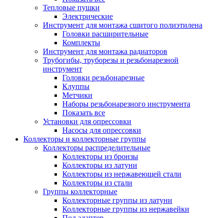
Тепловые пушки
Электрические
Инструмент для монтажа сшитого полиэтилена
Головки расширительные
Комплекты
Инструмент для монтажа радиаторов
Трубогибы, труборезы и резьбонарезной
инструмент
Головки резьбонарезные
Клуппы
Метчики
Наборы резьбонарезного инструмента
Показать все
Установки для опрессовки
Насосы для опрессовки
Коллекторы и коллекторные группы
Коллекторы распределительные
Коллекторы из бронзы
Коллекторы из латуни
Коллекторы из нержавеющей стали
Коллекторы из стали
Группы коллекторные
Коллекторные группы из латуни
Коллекторные группы из нержавейки
Под адаптер