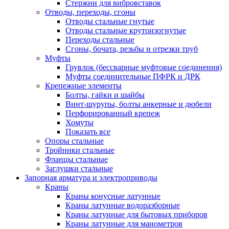
Стержни для вибровставок
Отводы, переходы, сгоны
Отводы стальные гнутые
Отводы стальные крутоизогнутые
Переходы стальные
Сгоны, бочата, резьбы и отрезки труб
Муфты
Грувлок (бессварные муфтовые соединения)
Муфты соединительные ПФРК и ДРК
Крепежные элементы
Болты, гайки и шайбы
Винт-шурупы, болты анкерные и дюбели
Перфорированный крепеж
Хомуты
Показать все
Опоры стальные
Тройники стальные
Фланцы стальные
Заглушки стальные
Запорная арматура и электроприводы
Краны
Краны конусные латунные
Краны латунные водоразборные
Краны латунные для бытовых приборов
Краны латунные для манометров