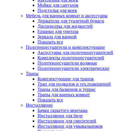
Мойки для санузлов
Подстолья для моек
Мебель для ванных комнат и аксессуары
Держатели для туалетной бумаги
Диспенсеры для жидкостей
Ершики для унитаза
Зеркала для ванной
Показать все
Полотенцесушители и комплектующие
Аксессуары для полотенцесушителей
Комплекты полотенцесушителей
Полотенцесушители водяные
Полотенцесушители электрические
Трапы
Комплектующие для трапов
Трап для подвалов и тех.помещений
Трапы для балконов и террас
Трапы для ванных комнат
Показать все
Инсталляции
Бачки скрытого монтажа
Инсталляции для биде
Инсталляции для смесителей
Инсталляции для умывальников