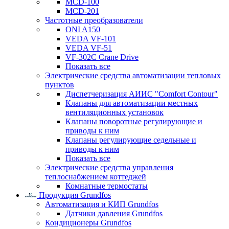
MCD-100
MCD-201
Частотные преобразователи
ONI A150
VEDA VF-101
VEDA VF-51
VF-302C Crane Drive
Показать все
Электрические средства автоматизации тепловых
пунктов
Диспетчеризация АИИС "Comfort Contour"
Клапаны для автоматизации местных
вентиляционных установок
Клапаны поворотные регулирующие и
приводы к ним
Клапаны регулирующие седельные и
приводы к ним
Показать все
Электрические средства управления
теплоснабжением коттеджей
Комнатные термостаты
Продукция Grundfos
Автоматизация и КИП Grundfos
Датчики давления Grundfos
Кондиционеры Grundfos