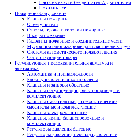
Насосные части без двигателя/с двигателем
Показать все
Пожарное оборудование
Клапаны пожарные
Огнетушители
Стволы, рукава и головки пожарные
Шкафы пожарные
Гидранты пожарные и соединительные части
Муфты противопожарные для пластиковых труб
Системы автоматического пожаротушения
Сопутствующие товары
Регулирующая, предохранительная арматура и
автоматика
Автоматика и принадлежности
Блоки управления и контроллеры
Клапаны и затворы обратные
Клапаны регулирующие, электроприводы и
комплектующие
Клапаны смесительные, термостатические
смесительные и комплектующие
Клапаны электромагнитные
Клапаны, краны балансировочные и
комплектующие
Регуляторы давления бытовые
Регуляторы давления, перепада давления и