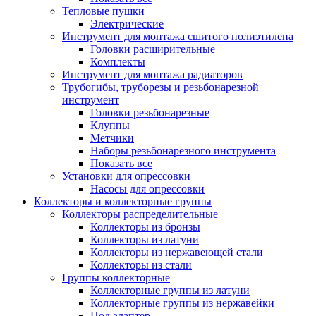
Тепловые пушки
Электрические
Инструмент для монтажа сшитого полиэтилена
Головки расширительные
Комплекты
Инструмент для монтажа радиаторов
Трубогибы, труборезы и резьбонарезной
инструмент
Головки резьбонарезные
Клуппы
Метчики
Наборы резьбонарезного инструмента
Показать все
Установки для опрессовки
Насосы для опрессовки
Коллекторы и коллекторные группы
Коллекторы распределительные
Коллекторы из бронзы
Коллекторы из латуни
Коллекторы из нержавеющей стали
Коллекторы из стали
Группы коллекторные
Коллекторные группы из латуни
Коллекторные группы из нержавейки
Под адаптер