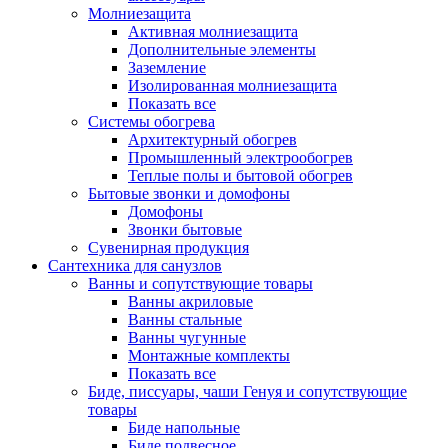
Молниезащита
Активная молниезащита
Дополнительные элементы
Заземление
Изолированная молниезащита
Показать все
Системы обогрева
Архитектурный обогрев
Промышленный электрообогрев
Теплые полы и бытовой обогрев
Бытовые звонки и домофоны
Домофоны
Звонки бытовые
Сувенирная продукция
Сантехника для санузлов
Ванны и сопутствующие товары
Ванны акриловые
Ванны стальные
Ванны чугунные
Монтажные комплекты
Показать все
Биде, писсуары, чаши Генуя и сопутствующие
товары
Биде напольные
Биде подвесное