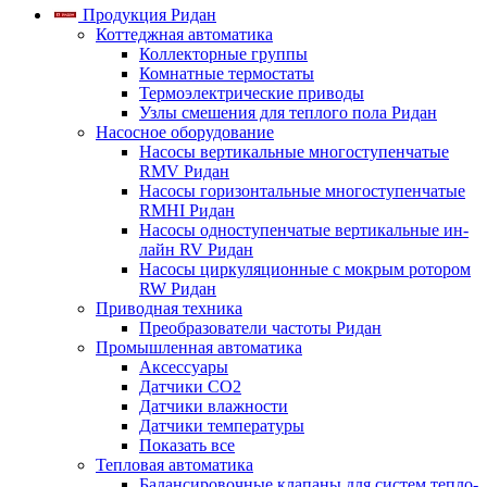
Продукция Ридан
Коттеджная автоматика
Коллекторные группы
Комнатные термостаты
Термоэлектрические приводы
Узлы смешения для теплого пола Ридан
Насосное оборудование
Насосы вертикальные многоступенчатые
RMV Ридан
Насосы горизонтальные многоступенчатые
RMHI Ридан
Насосы одноступенчатые вертикальные ин-
лайн RV Ридан
Насосы циркуляционные с мокрым ротором
RW Ридан
Приводная техника
Преобразователи частоты Ридан
Промышленная автоматика
Аксессуары
Датчики CO2
Датчики влажности
Датчики температуры
Показать все
Тепловая автоматика
Балансировочные клапаны для систем тепло-