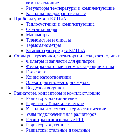
комплектующие
Регуляторы температуры и комплектующие
Клапаны предохранительные
Приборы учета и КИПиА
Теплосчетчики и комплектующие
Счётчики воды
Манометры
Термометры и оправы
Термоманометры
Комплектующие для КИПиА
Фильтры, грязевики, элеваторы и воздухоотводчики
Фильтры и запчасти для фильтров
Фильтры бытовые и комплектующие к ним
Грязевики
Конденсатоотводчики
Элеваторы и элеваторные узлы
Воздухоотводчики
Радиаторы, конвекторы и комплектующие
Радиаторы алюминиевые
Радиаторы биметаллические
Клапаны и элементы термостатические
Узлы подключения для радиаторов
Регистры отопительные РГТ
Радиаторы чугунные
Радиаторы стальные панельные