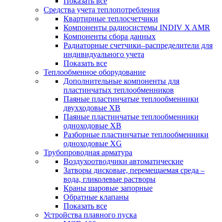
Показать все
Средства учета теплопотребления
Квартирные теплосчетчики
Компоненты радиосистемы INDIV X AMR
Компоненты сбора данных
Радиаторные счетчики–распределители для
индивидуального учета
Показать все
Теплообменное оборудование
Дополнительные компоненты для
пластинчатых теплообменников
Паяные пластинчатые теплообменники
двухходовые XB
Паяные пластинчатые теплообменники
одноходовые ХВ
Разборные пластинчатые теплообменники
одноходовые ХG
Трубопроводная арматура
Воздухоотводчики автоматические
Затворы дисковые, перемещаемая среда –
вода, гликолевые растворы
Краны шаровые запорные
Обратные клапаны
Показать все
Устройства плавного пуска