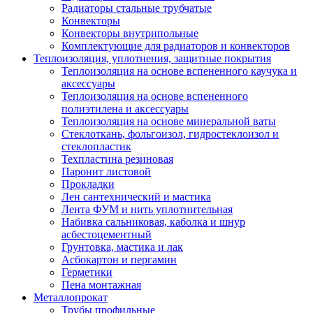
Радиаторы стальные трубчатые
Конвекторы
Конвекторы внутрипольные
Комплектующие для радиаторов и конвекторов
Теплоизоляция, уплотнения, защитные покрытия
Теплоизоляция на основе вспененного каучука и
аксессуары
Теплоизоляция на основе вспененного
полиэтилена и аксессуары
Теплоизоляция на основе минеральной ваты
Стеклоткань, фольгоизол, гидростеклоизол и
стеклопластик
Техпластина резиновая
Паронит листовой
Прокладки
Лен сантехнический и мастика
Лента ФУМ и нить уплотнительная
Набивка сальниковая, каболка и шнур
асбестоцементный
Грунтовка, мастика и лак
Асбокартон и пергамин
Герметики
Пена монтажная
Металлопрокат
Трубы профильные