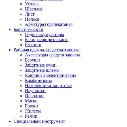
Уголок
Швеллер
Лист
Полоса
Арматура горячекатаная
Баки и емкости
Гидроаккумуляторы
Баки расширительные
Ёмкости
Рабочая одежда, средства защиты
Аксессуары средств защиты
Беруши
Защитные очки
Защитные шлемы
Коврики диэлектрические
Комбинезоны
Наколенники защитные
Наушники
Перчатки
Маски
Брюки
Жилеты
Ремни
Специальный инструмент