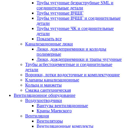
Трубы чугунные безраструбные SML и
соединительные детали
Трубы чугунные ВЧШГ
Трубы чугунные ВЧШГ и соединительные
детали
Трубы чугунные ЧК и соединительные
детали
Показать все
Канализационные люки
Люки, дождеприемники и колодцы
полимерные
Люки, дождеприемники и трапы чугунные
Трубы асбестоцементные и соединительные
детали
Воронки, лотки водосточные и комплектующие
Клапаны канализационные
Кольца и манжеты
Смазка сантехническая
Вентиляционное оборудование
Воздухоотводчики
Вантузы вентиляционные
Краны Маевского
Вентиляция
Вентиляторы
Вентиляционные комплекты