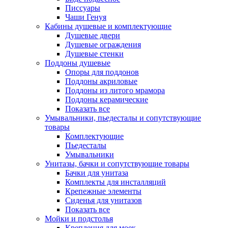
Писсуары
Чаши Генуя
Кабины душевые и комплектующие
Душевые двери
Душевые ограждения
Душевые стенки
Поддоны душевые
Опоры для поддонов
Поддоны акриловые
Поддоны из литого мрамора
Поддоны керамические
Показать все
Умывальники, пьедесталы и сопутствующие
товары
Комплектующие
Пьедесталы
Умывальники
Унитазы, бачки и сопутствующие товары
Бачки для унитаза
Комплекты для инсталляций
Крепежные элементы
Сиденья для унитазов
Показать все
Мойки и подстолья
Крепления для моек