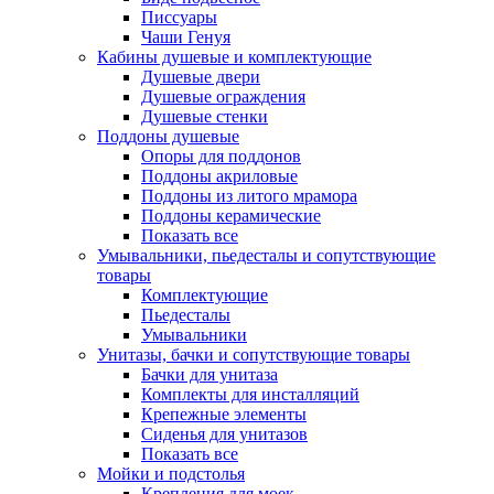
Писсуары
Чаши Генуя
Кабины душевые и комплектующие
Душевые двери
Душевые ограждения
Душевые стенки
Поддоны душевые
Опоры для поддонов
Поддоны акриловые
Поддоны из литого мрамора
Поддоны керамические
Показать все
Умывальники, пьедесталы и сопутствующие
товары
Комплектующие
Пьедесталы
Умывальники
Унитазы, бачки и сопутствующие товары
Бачки для унитаза
Комплекты для инсталляций
Крепежные элементы
Сиденья для унитазов
Показать все
Мойки и подстолья
Крепления для моек