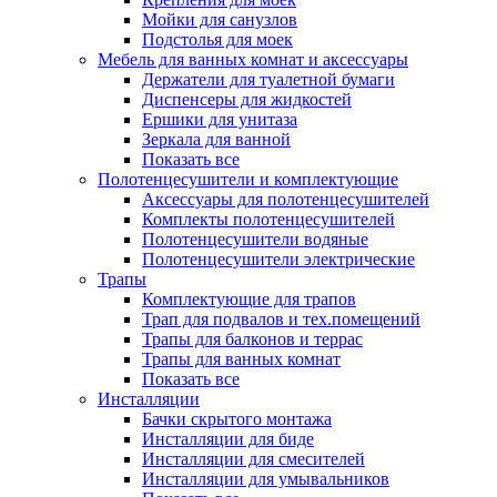
Мойки для санузлов
Подстолья для моек
Мебель для ванных комнат и аксессуары
Держатели для туалетной бумаги
Диспенсеры для жидкостей
Ершики для унитаза
Зеркала для ванной
Показать все
Полотенцесушители и комплектующие
Аксессуары для полотенцесушителей
Комплекты полотенцесушителей
Полотенцесушители водяные
Полотенцесушители электрические
Трапы
Комплектующие для трапов
Трап для подвалов и тех.помещений
Трапы для балконов и террас
Трапы для ванных комнат
Показать все
Инсталляции
Бачки скрытого монтажа
Инсталляции для биде
Инсталляции для смесителей
Инсталляции для умывальников