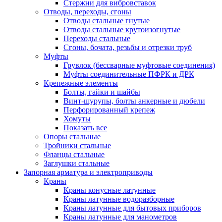
Стержни для вибровставок
Отводы, переходы, сгоны
Отводы стальные гнутые
Отводы стальные крутоизогнутые
Переходы стальные
Сгоны, бочата, резьбы и отрезки труб
Муфты
Грувлок (бессварные муфтовые соединения)
Муфты соединительные ПФРК и ДРК
Крепежные элементы
Болты, гайки и шайбы
Винт-шурупы, болты анкерные и дюбели
Перфорированный крепеж
Хомуты
Показать все
Опоры стальные
Тройники стальные
Фланцы стальные
Заглушки стальные
Запорная арматура и электроприводы
Краны
Краны конусные латунные
Краны латунные водоразборные
Краны латунные для бытовых приборов
Краны латунные для манометров