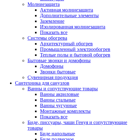
Молниезащита
Активная молниезащита
Дополнительные элементы
Заземление
Изолированная молниезащита
Показать все
Системы обогрева
Архитектурный обогрев
Промышленный электрообогрев
Теплые полы и бытовой обогрев
Бытовые звонки и домофоны
Домофоны
Звонки бытовые
Сувенирная продукция
Сантехника для санузлов
Ванны и сопутствующие товары
Ванны акриловые
Ванны стальные
Ванны чугунные
Монтажные комплекты
Показать все
Биде, писсуары, чаши Генуя и сопутствующие
товары
Биде напольные
Биде подвесное