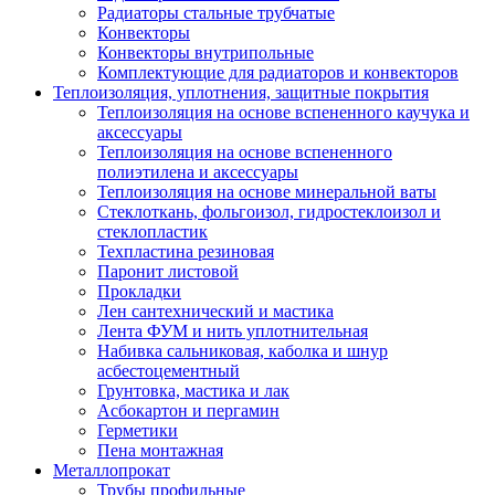
Радиаторы стальные трубчатые
Конвекторы
Конвекторы внутрипольные
Комплектующие для радиаторов и конвекторов
Теплоизоляция, уплотнения, защитные покрытия
Теплоизоляция на основе вспененного каучука и
аксессуары
Теплоизоляция на основе вспененного
полиэтилена и аксессуары
Теплоизоляция на основе минеральной ваты
Стеклоткань, фольгоизол, гидростеклоизол и
стеклопластик
Техпластина резиновая
Паронит листовой
Прокладки
Лен сантехнический и мастика
Лента ФУМ и нить уплотнительная
Набивка сальниковая, каболка и шнур
асбестоцементный
Грунтовка, мастика и лак
Асбокартон и пергамин
Герметики
Пена монтажная
Металлопрокат
Трубы профильные