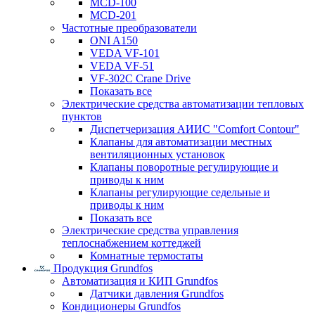
MCD-100
MCD-201
Частотные преобразователи
ONI A150
VEDA VF-101
VEDA VF-51
VF-302C Crane Drive
Показать все
Электрические средства автоматизации тепловых
пунктов
Диспетчеризация АИИС "Comfort Contour"
Клапаны для автоматизации местных
вентиляционных установок
Клапаны поворотные регулирующие и
приводы к ним
Клапаны регулирующие седельные и
приводы к ним
Показать все
Электрические средства управления
теплоснабжением коттеджей
Комнатные термостаты
Продукция Grundfos
Автоматизация и КИП Grundfos
Датчики давления Grundfos
Кондиционеры Grundfos