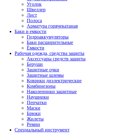
Уголок
Швеллер
Лист
Полоса
Арматура горячекатаная
Баки и емкости
Гидроаккумуляторы
Баки расширительные
Ёмкости
Рабочая одежда, средства защиты
Аксессуары средств защиты
Беруши
Защитные очки
Защитные шлемы
Коврики диэлектрические
Комбинезоны
Наколенники защитные
Наушники
Перчатки
Маски
Брюки
Жилеты
Ремни
Специальный инструмент