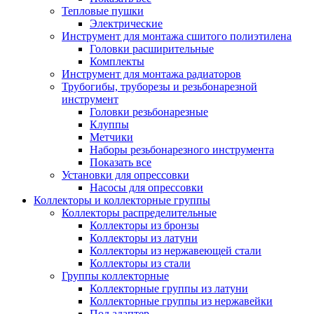
Тепловые пушки
Электрические
Инструмент для монтажа сшитого полиэтилена
Головки расширительные
Комплекты
Инструмент для монтажа радиаторов
Трубогибы, труборезы и резьбонарезной
инструмент
Головки резьбонарезные
Клуппы
Метчики
Наборы резьбонарезного инструмента
Показать все
Установки для опрессовки
Насосы для опрессовки
Коллекторы и коллекторные группы
Коллекторы распределительные
Коллекторы из бронзы
Коллекторы из латуни
Коллекторы из нержавеющей стали
Коллекторы из стали
Группы коллекторные
Коллекторные группы из латуни
Коллекторные группы из нержавейки
Под адаптер