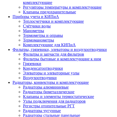
комплектующие
Регуляторы температуры и комплектующие
Клапаны предохранительные
Приборы учета и КИПиА
Теплосчетчики и комплектующие
Счётчики воды
Манометры
Термометры и оправы
Термоманометры
Комплектующие для КИПиА
Фильтры, грязевики, элеваторы и воздухоотводчики
Фильтры и запчасти для фильтров
Фильтры бытовые и комплектующие к ним
Грязевики
Конденсатоотводчики
Элеваторы и элеваторные узлы
Воздухоотводчики
Радиаторы, конвекторы и комплектующие
Радиаторы алюминиевые
Радиаторы биметаллические
Клапаны и элементы термостатические
Узлы подключения для радиаторов
Регистры отопительные РГТ
Радиаторы чугунные
Радиаторы стальные панельные