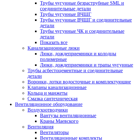
Трубы чугунные безраструбные SML и
соединительные детали
Трубы чугунные ВЧШГ
Трубы чугунные ВЧШГ и соединительные
детали
Трубы чугунные ЧК и соединительные
детали
Показать все
Канализационные люки
Люки, дождеприемники и колодцы
полимерные
Люки, дождеприемники и трапы чугунные
Трубы асбестоцементные и соединительные
детали
Воронки, лотки водосточные и комплектующие
Клапаны канализационные
Кольца и манжеты
Смазка сантехническая
Вентиляционное оборудование
Воздухоотводчики
Вантузы вентиляционные
Краны Маевского
Вентиляция
Вентиляторы
Вентиляционные комплекты