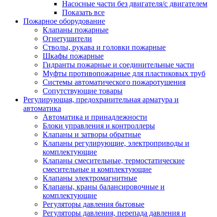
Насосные части без двигателя/с двигателем
Показать все
Пожарное оборудование
Клапаны пожарные
Огнетушители
Стволы, рукава и головки пожарные
Шкафы пожарные
Гидранты пожарные и соединительные части
Муфты противопожарные для пластиковых труб
Системы автоматического пожаротушения
Сопутствующие товары
Регулирующая, предохранительная арматура и
автоматика
Автоматика и принадлежности
Блоки управления и контроллеры
Клапаны и затворы обратные
Клапаны регулирующие, электроприводы и
комплектующие
Клапаны смесительные, термостатические
смесительные и комплектующие
Клапаны электромагнитные
Клапаны, краны балансировочные и
комплектующие
Регуляторы давления бытовые
Регуляторы давления, перепада давления и