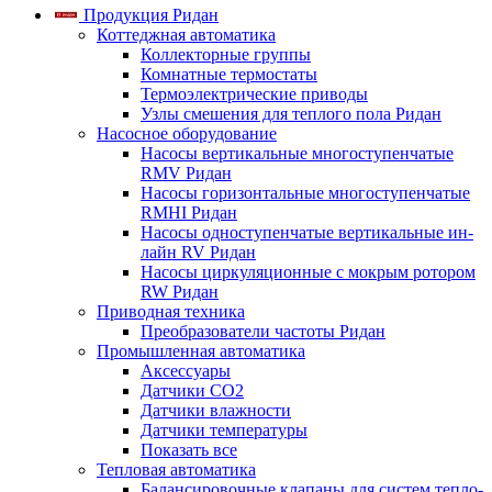
Продукция Ридан
Коттеджная автоматика
Коллекторные группы
Комнатные термостаты
Термоэлектрические приводы
Узлы смешения для теплого пола Ридан
Насосное оборудование
Насосы вертикальные многоступенчатые
RMV Ридан
Насосы горизонтальные многоступенчатые
RMHI Ридан
Насосы одноступенчатые вертикальные ин-
лайн RV Ридан
Насосы циркуляционные с мокрым ротором
RW Ридан
Приводная техника
Преобразователи частоты Ридан
Промышленная автоматика
Аксессуары
Датчики CO2
Датчики влажности
Датчики температуры
Показать все
Тепловая автоматика
Балансировочные клапаны для систем тепло-