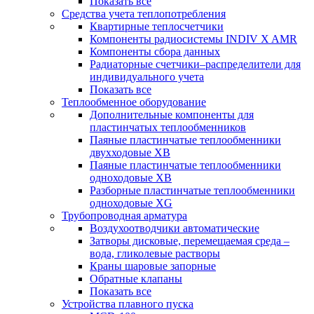
Показать все
Средства учета теплопотребления
Квартирные теплосчетчики
Компоненты радиосистемы INDIV X AMR
Компоненты сбора данных
Радиаторные счетчики–распределители для
индивидуального учета
Показать все
Теплообменное оборудование
Дополнительные компоненты для
пластинчатых теплообменников
Паяные пластинчатые теплообменники
двухходовые XB
Паяные пластинчатые теплообменники
одноходовые ХВ
Разборные пластинчатые теплообменники
одноходовые ХG
Трубопроводная арматура
Воздухоотводчики автоматические
Затворы дисковые, перемещаемая среда –
вода, гликолевые растворы
Краны шаровые запорные
Обратные клапаны
Показать все
Устройства плавного пуска