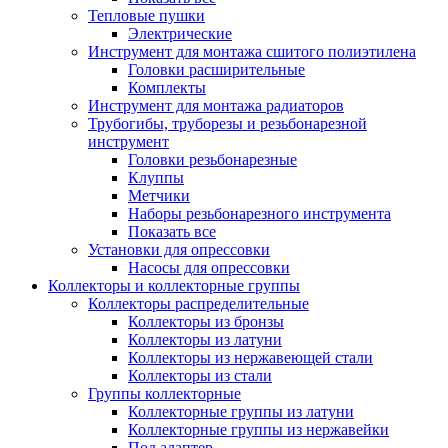
Тепловые пушки
Электрические
Инструмент для монтажа сшитого полиэтилена
Головки расширительные
Комплекты
Инструмент для монтажа радиаторов
Трубогибы, труборезы и резьбонарезной
инструмент
Головки резьбонарезные
Клуппы
Метчики
Наборы резьбонарезного инструмента
Показать все
Установки для опрессовки
Насосы для опрессовки
Коллекторы и коллекторные группы
Коллекторы распределительные
Коллекторы из бронзы
Коллекторы из латуни
Коллекторы из нержавеющей стали
Коллекторы из стали
Группы коллекторные
Коллекторные группы из латуни
Коллекторные группы из нержавейки
Под адаптер