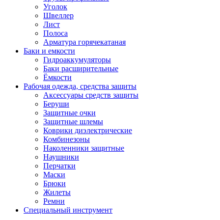
Уголок
Швеллер
Лист
Полоса
Арматура горячекатаная
Баки и емкости
Гидроаккумуляторы
Баки расширительные
Ёмкости
Рабочая одежда, средства защиты
Аксессуары средств защиты
Беруши
Защитные очки
Защитные шлемы
Коврики диэлектрические
Комбинезоны
Наколенники защитные
Наушники
Перчатки
Маски
Брюки
Жилеты
Ремни
Специальный инструмент