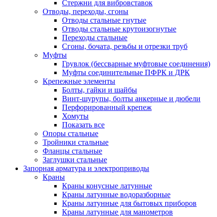
Стержни для вибровставок
Отводы, переходы, сгоны
Отводы стальные гнутые
Отводы стальные крутоизогнутые
Переходы стальные
Сгоны, бочата, резьбы и отрезки труб
Муфты
Грувлок (бессварные муфтовые соединения)
Муфты соединительные ПФРК и ДРК
Крепежные элементы
Болты, гайки и шайбы
Винт-шурупы, болты анкерные и дюбели
Перфорированный крепеж
Хомуты
Показать все
Опоры стальные
Тройники стальные
Фланцы стальные
Заглушки стальные
Запорная арматура и электроприводы
Краны
Краны конусные латунные
Краны латунные водоразборные
Краны латунные для бытовых приборов
Краны латунные для манометров