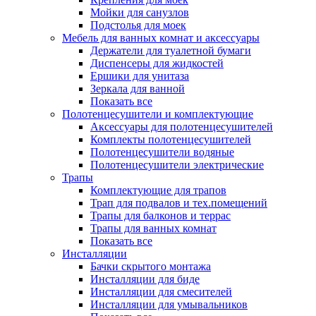
Мойки для санузлов
Подстолья для моек
Мебель для ванных комнат и аксессуары
Держатели для туалетной бумаги
Диспенсеры для жидкостей
Ершики для унитаза
Зеркала для ванной
Показать все
Полотенцесушители и комплектующие
Аксессуары для полотенцесушителей
Комплекты полотенцесушителей
Полотенцесушители водяные
Полотенцесушители электрические
Трапы
Комплектующие для трапов
Трап для подвалов и тех.помещений
Трапы для балконов и террас
Трапы для ванных комнат
Показать все
Инсталляции
Бачки скрытого монтажа
Инсталляции для биде
Инсталляции для смесителей
Инсталляции для умывальников