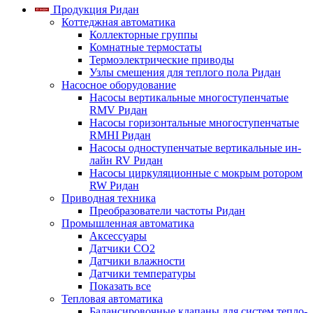
Продукция Ридан
Коттеджная автоматика
Коллекторные группы
Комнатные термостаты
Термоэлектрические приводы
Узлы смешения для теплого пола Ридан
Насосное оборудование
Насосы вертикальные многоступенчатые
RMV Ридан
Насосы горизонтальные многоступенчатые
RMHI Ридан
Насосы одноступенчатые вертикальные ин-
лайн RV Ридан
Насосы циркуляционные с мокрым ротором
RW Ридан
Приводная техника
Преобразователи частоты Ридан
Промышленная автоматика
Аксессуары
Датчики CO2
Датчики влажности
Датчики температуры
Показать все
Тепловая автоматика
Балансировочные клапаны для систем тепло-