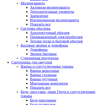
Молниезащита
Активная молниезащита
Дополнительные элементы
Заземление
Изолированная молниезащита
Показать все
Системы обогрева
Архитектурный обогрев
Промышленный электрообогрев
Теплые полы и бытовой обогрев
Бытовые звонки и домофоны
Домофоны
Звонки бытовые
Сувенирная продукция
Сантехника для санузлов
Ванны и сопутствующие товары
Ванны акриловые
Ванны стальные
Ванны чугунные
Монтажные комплекты
Показать все
Биде, писсуары, чаши Генуя и сопутствующие
товары
Биде напольные
Биде подвесное