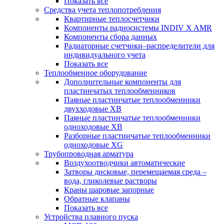
Показать все
Средства учета теплопотребления
Квартирные теплосчетчики
Компоненты радиосистемы INDIV X AMR
Компоненты сбора данных
Радиаторные счетчики–распределители для
индивидуального учета
Показать все
Теплообменное оборудование
Дополнительные компоненты для
пластинчатых теплообменников
Паяные пластинчатые теплообменники
двухходовые XB
Паяные пластинчатые теплообменники
одноходовые ХВ
Разборные пластинчатые теплообменники
одноходовые ХG
Трубопроводная арматура
Воздухоотводчики автоматические
Затворы дисковые, перемещаемая среда –
вода, гликолевые растворы
Краны шаровые запорные
Обратные клапаны
Показать все
Устройства плавного пуска