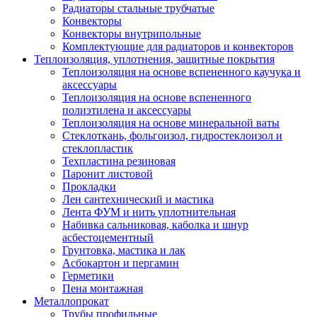
Радиаторы стальные трубчатые
Конвекторы
Конвекторы внутрипольные
Комплектующие для радиаторов и конвекторов
Теплоизоляция, уплотнения, защитные покрытия
Теплоизоляция на основе вспененного каучука и
аксессуары
Теплоизоляция на основе вспененного
полиэтилена и аксессуары
Теплоизоляция на основе минеральной ваты
Стеклоткань, фольгоизол, гидростеклоизол и
стеклопластик
Техпластина резиновая
Паронит листовой
Прокладки
Лен сантехнический и мастика
Лента ФУМ и нить уплотнительная
Набивка сальниковая, каболка и шнур
асбестоцементный
Грунтовка, мастика и лак
Асбокартон и пергамин
Герметики
Пена монтажная
Металлопрокат
Трубы профильные