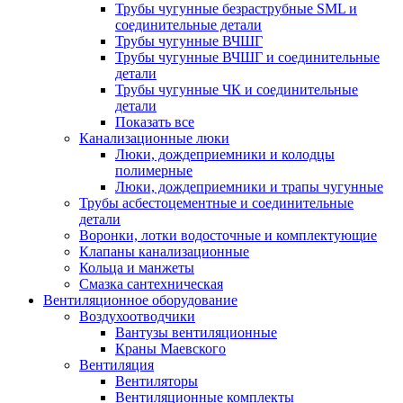
Трубы чугунные безраструбные SML и
соединительные детали
Трубы чугунные ВЧШГ
Трубы чугунные ВЧШГ и соединительные
детали
Трубы чугунные ЧК и соединительные
детали
Показать все
Канализационные люки
Люки, дождеприемники и колодцы
полимерные
Люки, дождеприемники и трапы чугунные
Трубы асбестоцементные и соединительные
детали
Воронки, лотки водосточные и комплектующие
Клапаны канализационные
Кольца и манжеты
Смазка сантехническая
Вентиляционное оборудование
Воздухоотводчики
Вантузы вентиляционные
Краны Маевского
Вентиляция
Вентиляторы
Вентиляционные комплекты