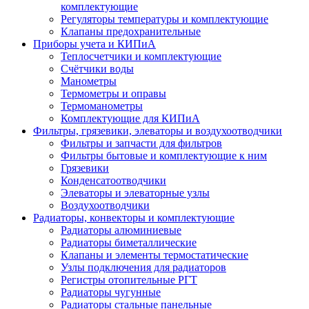
комплектующие
Регуляторы температуры и комплектующие
Клапаны предохранительные
Приборы учета и КИПиА
Теплосчетчики и комплектующие
Счётчики воды
Манометры
Термометры и оправы
Термоманометры
Комплектующие для КИПиА
Фильтры, грязевики, элеваторы и воздухоотводчики
Фильтры и запчасти для фильтров
Фильтры бытовые и комплектующие к ним
Грязевики
Конденсатоотводчики
Элеваторы и элеваторные узлы
Воздухоотводчики
Радиаторы, конвекторы и комплектующие
Радиаторы алюминиевые
Радиаторы биметаллические
Клапаны и элементы термостатические
Узлы подключения для радиаторов
Регистры отопительные РГТ
Радиаторы чугунные
Радиаторы стальные панельные