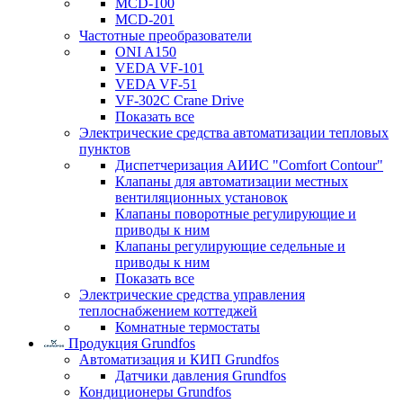
MCD-100
MCD-201
Частотные преобразователи
ONI A150
VEDA VF-101
VEDA VF-51
VF-302C Crane Drive
Показать все
Электрические средства автоматизации тепловых
пунктов
Диспетчеризация АИИС "Comfort Contour"
Клапаны для автоматизации местных
вентиляционных установок
Клапаны поворотные регулирующие и
приводы к ним
Клапаны регулирующие седельные и
приводы к ним
Показать все
Электрические средства управления
теплоснабжением коттеджей
Комнатные термостаты
Продукция Grundfos
Автоматизация и КИП Grundfos
Датчики давления Grundfos
Кондиционеры Grundfos