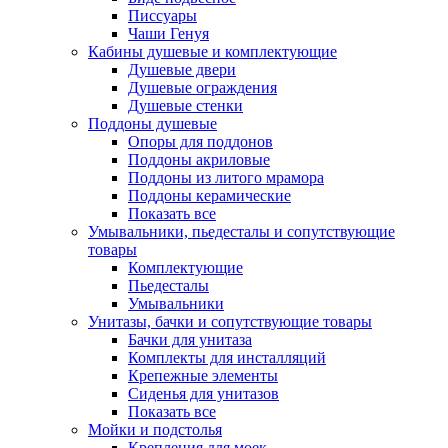
Писсуары
Чаши Генуя
Кабины душевые и комплектующие
Душевые двери
Душевые ограждения
Душевые стенки
Поддоны душевые
Опоры для поддонов
Поддоны акриловые
Поддоны из литого мрамора
Поддоны керамические
Показать все
Умывальники, пьедесталы и сопутствующие
товары
Комплектующие
Пьедесталы
Умывальники
Унитазы, бачки и сопутствующие товары
Бачки для унитаза
Комплекты для инсталляций
Крепежные элементы
Сиденья для унитазов
Показать все
Мойки и подстолья
Крепления для моек