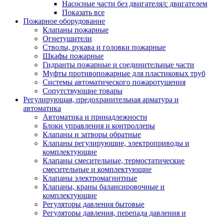
Насосные части без двигателя/с двигателем
Показать все
Пожарное оборудование
Клапаны пожарные
Огнетушители
Стволы, рукава и головки пожарные
Шкафы пожарные
Гидранты пожарные и соединительные части
Муфты противопожарные для пластиковых труб
Системы автоматического пожаротушения
Сопутствующие товары
Регулирующая, предохранительная арматура и
автоматика
Автоматика и принадлежности
Блоки управления и контроллеры
Клапаны и затворы обратные
Клапаны регулирующие, электроприводы и
комплектующие
Клапаны смесительные, термостатические
смесительные и комплектующие
Клапаны электромагнитные
Клапаны, краны балансировочные и
комплектующие
Регуляторы давления бытовые
Регуляторы давления, перепада давления и