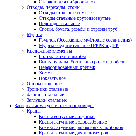
Стержни для вибровставок
Отводы, переходы, сгоны
Отводы стальные гнутые
Отводы стальные крутоизогнутые
Переходы стальные
Сгоны, бочата, резьбы и отрезки труб
Муфты
Грувлок (бессварные муфтовые соединения)
Муфты соединительные ПФРК и ДРК
Крепежные элементы
Болты, гайки и шайбы
Винт-шурупы, болты анкерные и дюбели
Перфорированный крепеж
Хомуты
Показать все
Опоры стальные
Тройники стальные
Фланцы стальные
Заглушки стальные
Запорная арматура и электроприводы
Краны
Краны конусные латунные
Краны латунные водоразборные
Краны латунные для бытовых приборов
Краны латунные для манометров