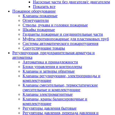
Насосные части без двигателя/с двигателем
Показать все
Пожарное оборудование
Клапаны пожарные
Огнетушители
Стволы, рукава и головки пожарные
Шкафы пожарные
Гидранты пожарные и соединительные части
Муфты противопожарные для пластиковых труб
Системы автоматического пожаротушения
Сопутствующие товары
Регулирующая, предохранительная арматура и
автоматика
Автоматика и принадлежности
Блоки управления и контроллеры
Клапаны и затворы обратные
Клапаны регулирующие, электроприводы и
комплектующие
Клапаны смесительные, термостатические
смесительные и комплектующие
Клапаны электромагнитные
Клапаны, краны балансировочные и
комплектующие
Регуляторы давления бытовые
Регуляторы давления, перепада давления и