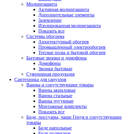
Молниезащита
Активная молниезащита
Дополнительные элементы
Заземление
Изолированная молниезащита
Показать все
Системы обогрева
Архитектурный обогрев
Промышленный электрообогрев
Теплые полы и бытовой обогрев
Бытовые звонки и домофоны
Домофоны
Звонки бытовые
Сувенирная продукция
Сантехника для санузлов
Ванны и сопутствующие товары
Ванны акриловые
Ванны стальные
Ванны чугунные
Монтажные комплекты
Показать все
Биде, писсуары, чаши Генуя и сопутствующие
товары
Биде напольные
Биде подвесное