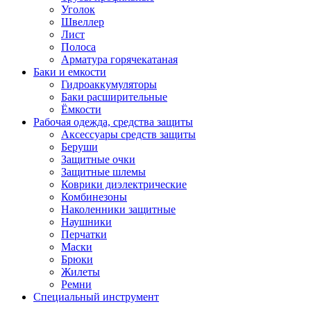
Уголок
Швеллер
Лист
Полоса
Арматура горячекатаная
Баки и емкости
Гидроаккумуляторы
Баки расширительные
Ёмкости
Рабочая одежда, средства защиты
Аксессуары средств защиты
Беруши
Защитные очки
Защитные шлемы
Коврики диэлектрические
Комбинезоны
Наколенники защитные
Наушники
Перчатки
Маски
Брюки
Жилеты
Ремни
Специальный инструмент