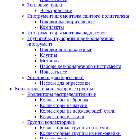
Тепловые пушки
Электрические
Инструмент для монтажа сшитого полиэтилена
Головки расширительные
Комплекты
Инструмент для монтажа радиаторов
Трубогибы, труборезы и резьбонарезной
инструмент
Головки резьбонарезные
Клуппы
Метчики
Наборы резьбонарезного инструмента
Показать все
Установки для опрессовки
Насосы для опрессовки
Коллекторы и коллекторные группы
Коллекторы распределительные
Коллекторы из бронзы
Коллекторы из латуни
Коллекторы из нержавеющей стали
Коллекторы из стали
Группы коллекторные
Коллекторные группы из латуни
Коллекторные группы из нержавейки
Под адаптер