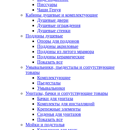
Писсуары
Чаши Генуя
Кабины душевые и комплектующие
Душевые двери
Душевые ограждения
Душевые стенки
Поддоны душевые
Опоры для поддонов
Поддоны акриловые
Поддоны из литого мрамора
Поддоны керамические
Показать все
Умывальники, пьедесталы и сопутствующие
товары
Комплектующие
Пьедесталы
Умывальники
Унитазы, бачки и сопутствующие товары
Бачки для унитаза
Комплекты для инсталляций
Крепежные элементы
Сиденья для унитазов
Показать все
Мойки и подстолья
Крепления для моек