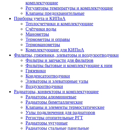
комплектующие
Регуляторы температуры и комплектующие
Клапаны предохранительные
Приборы учета и КИПиА
Теплосчетчики и комплектующие
Счётчики воды
Манометры
Термометры и оправы
Термоманометры
Комплектующие для КИПиА
Фильтры, грязевики, элеваторы и воздухоотводчики
Фильтры и запчасти для фильтров
Фильтры бытовые и комплектующие к ним
Грязевики
Конденсатоотводчики
Элеваторы и элеваторные узлы
Воздухоотводчики
Радиаторы, конвекторы и комплектующие
Радиаторы алюминиевые
Радиаторы биметаллические
Клапаны и элементы термостатические
Узлы подключения для радиаторов
Регистры отопительные РГТ
Радиаторы чугунные
Радиаторы стальные панельные