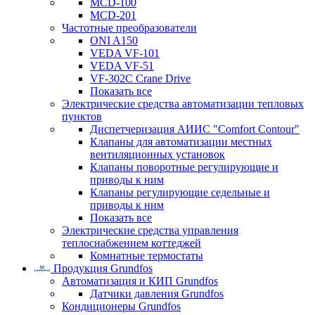
MCD-100
MCD-201
Частотные преобразователи
ONI A150
VEDA VF-101
VEDA VF-51
VF-302C Crane Drive
Показать все
Электрические средства автоматизации тепловых
пунктов
Диспетчеризация АИИС "Comfort Contour"
Клапаны для автоматизации местных
вентиляционных установок
Клапаны поворотные регулирующие и
приводы к ним
Клапаны регулирующие седельные и
приводы к ним
Показать все
Электрические средства управления
теплоснабжением коттеджей
Комнатные термостаты
Продукция Grundfos
Автоматизация и КИП Grundfos
Датчики давления Grundfos
Кондиционеры Grundfos