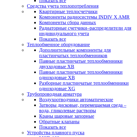
Показать все
Средства учета теплопотребления
Квартирные теплосчетчики
Компоненты радиосистемы INDIV X AMR
Компоненты сбора данных
Радиаторные счетчики–распределители для
индивидуального учета
Показать все
Теплообменное оборудование
Дополнительные компоненты для
пластинчатых теплообменников
Паяные пластинчатые теплообменники
двухходовые XB
Паяные пластинчатые теплообменники
одноходовые ХВ
Разборные пластинчатые теплообменники
одноходовые ХG
Трубопроводная арматура
Воздухоотводчики автоматические
Затворы дисковые, перемещаемая среда –
вода, гликолевые растворы
Краны шаровые запорные
Обратные клапаны
Показать все
Устройства плавного пуска