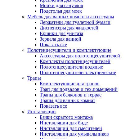
Мойки для санузлов
Подстолья для моек
Мебель для ванных комнат и аксессуары
Держатели для туалетной бумаги
Диспенсеры для жидкостей
Ершики для унитаза
Зеркала для ванной
Показать все
Полотенцесушители и комплектующие
Аксессуары для полотенцесушителей
Комплекты полотенцесушителей
Полотенцесушители водяные
Полотенцесушители электрические
Трапы
Комплектующие для трапов
Трап для подвалов и тех.помещений
Трапы для балконов и террас
Трапы для ванных комнат
Показать все
Инсталляции
Бачки скрытого монтажа
Инсталляции для биде
Инсталляции для смесителей
Инсталляции для умывальников