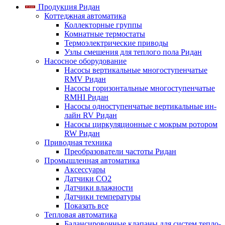
Продукция Ридан
Коттеджная автоматика
Коллекторные группы
Комнатные термостаты
Термоэлектрические приводы
Узлы смешения для теплого пола Ридан
Насосное оборудование
Насосы вертикальные многоступенчатые
RMV Ридан
Насосы горизонтальные многоступенчатые
RMHI Ридан
Насосы одноступенчатые вертикальные ин-
лайн RV Ридан
Насосы циркуляционные с мокрым ротором
RW Ридан
Приводная техника
Преобразователи частоты Ридан
Промышленная автоматика
Аксессуары
Датчики CO2
Датчики влажности
Датчики температуры
Показать все
Тепловая автоматика
Балансировочные клапаны для систем тепло-