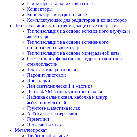
Радиаторы стальные трубчатые
Конвекторы
Конвекторы внутрипольные
Комплектующие для радиаторов и конвекторов
Теплоизоляция, уплотнения, защитные покрытия
Теплоизоляция на основе вспененного каучука и
аксессуары
Теплоизоляция на основе вспененного
полиэтилена и аксессуары
Теплоизоляция на основе минеральной ваты
Стеклоткань, фольгоизол, гидростеклоизол и
стеклопластик
Техпластина резиновая
Паронит листовой
Прокладки
Лен сантехнический и мастика
Лента ФУМ и нить уплотнительная
Набивка сальниковая, каболка и шнур
асбестоцементный
Грунтовка, мастика и лак
Асбокартон и пергамин
Герметики
Пена монтажная
Металлопрокат
Трубы профильные