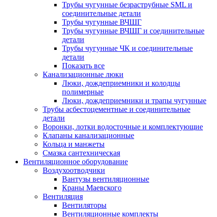
Трубы чугунные безраструбные SML и
соединительные детали
Трубы чугунные ВЧШГ
Трубы чугунные ВЧШГ и соединительные
детали
Трубы чугунные ЧК и соединительные
детали
Показать все
Канализационные люки
Люки, дождеприемники и колодцы
полимерные
Люки, дождеприемники и трапы чугунные
Трубы асбестоцементные и соединительные
детали
Воронки, лотки водосточные и комплектующие
Клапаны канализационные
Кольца и манжеты
Смазка сантехническая
Вентиляционное оборудование
Воздухоотводчики
Вантузы вентиляционные
Краны Маевского
Вентиляция
Вентиляторы
Вентиляционные комплекты