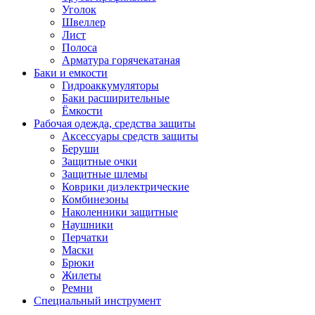
Уголок
Швеллер
Лист
Полоса
Арматура горячекатаная
Баки и емкости
Гидроаккумуляторы
Баки расширительные
Ёмкости
Рабочая одежда, средства защиты
Аксессуары средств защиты
Беруши
Защитные очки
Защитные шлемы
Коврики диэлектрические
Комбинезоны
Наколенники защитные
Наушники
Перчатки
Маски
Брюки
Жилеты
Ремни
Специальный инструмент