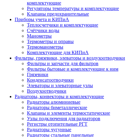
комплектующие
Регуляторы температуры и комплектующие
Клапаны предохранительные
Приборы учета и КИПиА
Теплосчетчики и комплектующие
Счётчики воды
Манометры
Термометры и оправы
Термоманометры
Комплектующие для КИПиА
Фильтры, грязевики, элеваторы и воздухоотводчики
Фильтры и запчасти для фильтров
Фильтры бытовые и комплектующие к ним
Грязевики
Конденсатоотводчики
Элеваторы и элеваторные узлы
Воздухоотводчики
Радиаторы, конвекторы и комплектующие
Радиаторы алюминиевые
Радиаторы биметаллические
Клапаны и элементы термостатические
Узлы подключения для радиаторов
Регистры отопительные РГТ
Радиаторы чугунные
Радиаторы стальные панельные