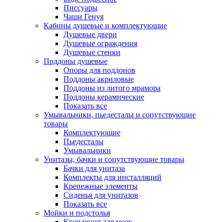
Писсуары
Чаши Генуя
Кабины душевые и комплектующие
Душевые двери
Душевые ограждения
Душевые стенки
Поддоны душевые
Опоры для поддонов
Поддоны акриловые
Поддоны из литого мрамора
Поддоны керамические
Показать все
Умывальники, пьедесталы и сопутствующие
товары
Комплектующие
Пьедесталы
Умывальники
Унитазы, бачки и сопутствующие товары
Бачки для унитаза
Комплекты для инсталляций
Крепежные элементы
Сиденья для унитазов
Показать все
Мойки и подстолья
Крепления для моек