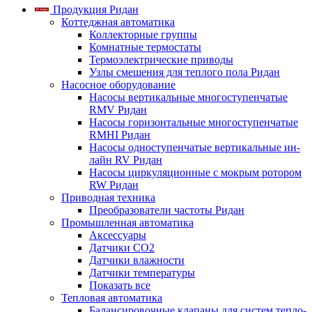
Продукция Ридан
Коттеджная автоматика
Коллекторные группы
Комнатные термостаты
Термоэлектрические приводы
Узлы смешения для теплого пола Ридан
Насосное оборудование
Насосы вертикальные многоступенчатые
RMV Ридан
Насосы горизонтальные многоступенчатые
RMHI Ридан
Насосы одноступенчатые вертикальные ин-
лайн RV Ридан
Насосы циркуляционные с мокрым ротором
RW Ридан
Приводная техника
Преобразователи частоты Ридан
Промышленная автоматика
Аксессуары
Датчики CO2
Датчики влажности
Датчики температуры
Показать все
Тепловая автоматика
Балансировочные клапаны для систем тепло-