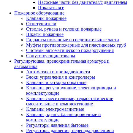
Насосные части без двигателя/с двигателем
Показать все
Пожарное оборудование
Клапаны пожарные
Огнетушители
Стволы, рукава и головки пожарные
Шкафы пожарные
Гидранты пожарные и соединительные части
Муфты противопожарные для пластиковых труб
Системы автоматического пожаротушения
Сопутствующие товары
Регулирующая, предохранительная арматура и
автоматика
Автоматика и принадлежности
Блоки управления и контроллеры
Клапаны и затворы обратные
Клапаны регулирующие, электроприводы и
комплектующие
Клапаны смесительные, термостатические
смесительные и комплектующие
Клапаны электромагнитные
Клапаны, краны балансировочные и
комплектующие
Регуляторы давления бытовые
Регуляторы давления, перепада давления и