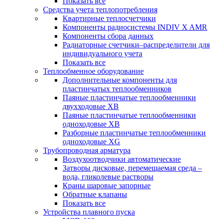
Показать все
Средства учета теплопотребления
Квартирные теплосчетчики
Компоненты радиосистемы INDIV X AMR
Компоненты сбора данных
Радиаторные счетчики–распределители для
индивидуального учета
Показать все
Теплообменное оборудование
Дополнительные компоненты для
пластинчатых теплообменников
Паяные пластинчатые теплообменники
двухходовые XB
Паяные пластинчатые теплообменники
одноходовые ХВ
Разборные пластинчатые теплообменники
одноходовые ХG
Трубопроводная арматура
Воздухоотводчики автоматические
Затворы дисковые, перемещаемая среда –
вода, гликолевые растворы
Краны шаровые запорные
Обратные клапаны
Показать все
Устройства плавного пуска