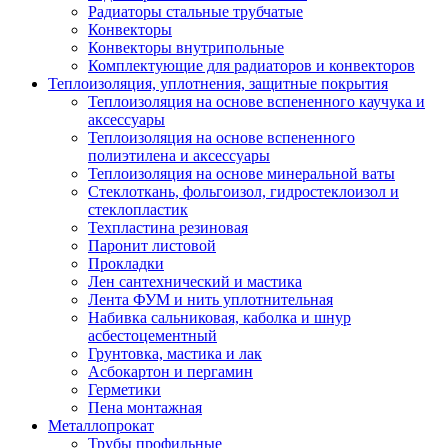
Радиаторы стальные трубчатые
Конвекторы
Конвекторы внутрипольные
Комплектующие для радиаторов и конвекторов
Теплоизоляция, уплотнения, защитные покрытия
Теплоизоляция на основе вспененного каучука и
аксессуары
Теплоизоляция на основе вспененного
полиэтилена и аксессуары
Теплоизоляция на основе минеральной ваты
Стеклоткань, фольгоизол, гидростеклоизол и
стеклопластик
Техпластина резиновая
Паронит листовой
Прокладки
Лен сантехнический и мастика
Лента ФУМ и нить уплотнительная
Набивка сальниковая, каболка и шнур
асбестоцементный
Грунтовка, мастика и лак
Асбокартон и пергамин
Герметики
Пена монтажная
Металлопрокат
Трубы профильные