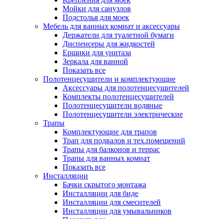
Мойки для санузлов
Подстолья для моек
Мебель для ванных комнат и аксессуары
Держатели для туалетной бумаги
Диспенсеры для жидкостей
Ершики для унитаза
Зеркала для ванной
Показать все
Полотенцесушители и комплектующие
Аксессуары для полотенцесушителей
Комплекты полотенцесушителей
Полотенцесушители водяные
Полотенцесушители электрические
Трапы
Комплектующие для трапов
Трап для подвалов и тех.помещений
Трапы для балконов и террас
Трапы для ванных комнат
Показать все
Инсталляции
Бачки скрытого монтажа
Инсталляции для биде
Инсталляции для смесителей
Инсталляции для умывальников