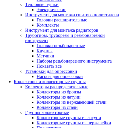
Тепловые пушки
Электрические
Инструмент для монтажа сшитого полиэтилена
Головки расширительные
Комплекты
Инструмент для монтажа радиаторов
Трубогибы, труборезы и резьбонарезной
инструмент
Головки резьбонарезные
Клуппы
Метчики
Наборы резьбонарезного инструмента
Показать все
Установки для опрессовки
Насосы для опрессовки
Коллекторы и коллекторные группы
Коллекторы распределительные
Коллекторы из бронзы
Коллекторы из латуни
Коллекторы из нержавеющей стали
Коллекторы из стали
Группы коллекторные
Коллекторные группы из латуни
Коллекторные группы из нержавейки
Под адаптер