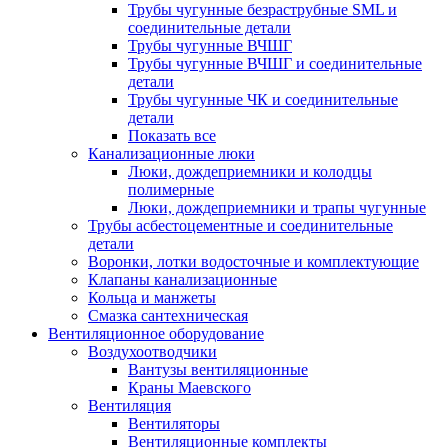
Трубы чугунные безраструбные SML и
соединительные детали
Трубы чугунные ВЧШГ
Трубы чугунные ВЧШГ и соединительные
детали
Трубы чугунные ЧК и соединительные
детали
Показать все
Канализационные люки
Люки, дождеприемники и колодцы
полимерные
Люки, дождеприемники и трапы чугунные
Трубы асбестоцементные и соединительные
детали
Воронки, лотки водосточные и комплектующие
Клапаны канализационные
Кольца и манжеты
Смазка сантехническая
Вентиляционное оборудование
Воздухоотводчики
Вантузы вентиляционные
Краны Маевского
Вентиляция
Вентиляторы
Вентиляционные комплекты