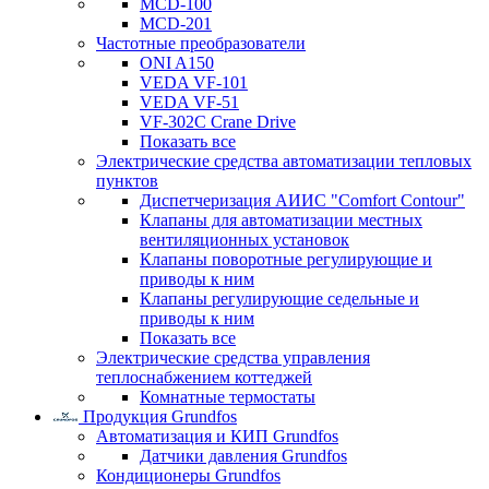
MCD-100
MCD-201
Частотные преобразователи
ONI A150
VEDA VF-101
VEDA VF-51
VF-302C Crane Drive
Показать все
Электрические средства автоматизации тепловых
пунктов
Диспетчеризация АИИС "Comfort Contour"
Клапаны для автоматизации местных
вентиляционных установок
Клапаны поворотные регулирующие и
приводы к ним
Клапаны регулирующие седельные и
приводы к ним
Показать все
Электрические средства управления
теплоснабжением коттеджей
Комнатные термостаты
Продукция Grundfos
Автоматизация и КИП Grundfos
Датчики давления Grundfos
Кондиционеры Grundfos