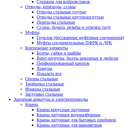
Стержни для вибровставок
Отводы, переходы, сгоны
Отводы стальные гнутые
Отводы стальные крутоизогнутые
Переходы стальные
Сгоны, бочата, резьбы и отрезки труб
Муфты
Грувлок (бессварные муфтовые соединения)
Муфты соединительные ПФРК и ДРК
Крепежные элементы
Болты, гайки и шайбы
Винт-шурупы, болты анкерные и дюбели
Перфорированный крепеж
Хомуты
Показать все
Опоры стальные
Тройники стальные
Фланцы стальные
Заглушки стальные
Запорная арматура и электроприводы
Краны
Краны конусные латунные
Краны латунные водоразборные
Краны латунные для бытовых приборов
Краны латунные для манометров