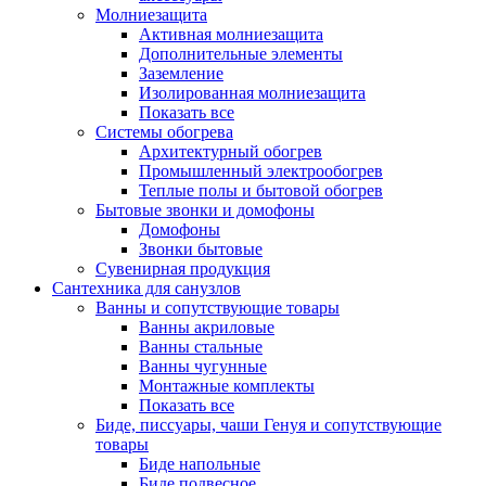
Молниезащита
Активная молниезащита
Дополнительные элементы
Заземление
Изолированная молниезащита
Показать все
Системы обогрева
Архитектурный обогрев
Промышленный электрообогрев
Теплые полы и бытовой обогрев
Бытовые звонки и домофоны
Домофоны
Звонки бытовые
Сувенирная продукция
Сантехника для санузлов
Ванны и сопутствующие товары
Ванны акриловые
Ванны стальные
Ванны чугунные
Монтажные комплекты
Показать все
Биде, писсуары, чаши Генуя и сопутствующие
товары
Биде напольные
Биде подвесное