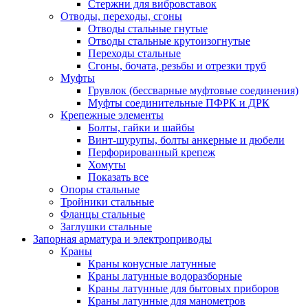
Стержни для вибровставок
Отводы, переходы, сгоны
Отводы стальные гнутые
Отводы стальные крутоизогнутые
Переходы стальные
Сгоны, бочата, резьбы и отрезки труб
Муфты
Грувлок (бессварные муфтовые соединения)
Муфты соединительные ПФРК и ДРК
Крепежные элементы
Болты, гайки и шайбы
Винт-шурупы, болты анкерные и дюбели
Перфорированный крепеж
Хомуты
Показать все
Опоры стальные
Тройники стальные
Фланцы стальные
Заглушки стальные
Запорная арматура и электроприводы
Краны
Краны конусные латунные
Краны латунные водоразборные
Краны латунные для бытовых приборов
Краны латунные для манометров