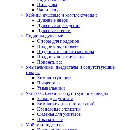
Писсуары
Чаши Генуя
Кабины душевые и комплектующие
Душевые двери
Душевые ограждения
Душевые стенки
Поддоны душевые
Опоры для поддонов
Поддоны акриловые
Поддоны из литого мрамора
Поддоны керамические
Показать все
Умывальники, пьедесталы и сопутствующие
товары
Комплектующие
Пьедесталы
Умывальники
Унитазы, бачки и сопутствующие товары
Бачки для унитаза
Комплекты для инсталляций
Крепежные элементы
Сиденья для унитазов
Показать все
Мойки и подстолья
Крепления для моек