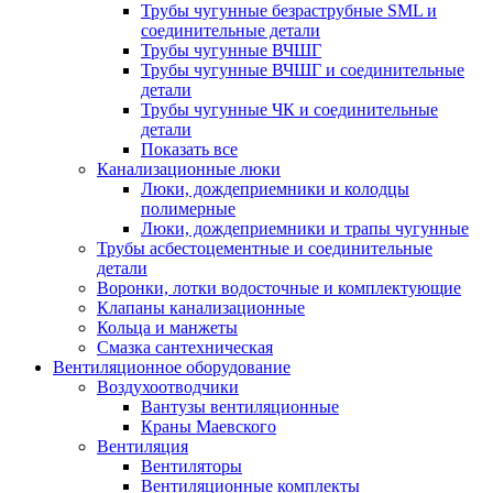
Трубы чугунные безраструбные SML и
соединительные детали
Трубы чугунные ВЧШГ
Трубы чугунные ВЧШГ и соединительные
детали
Трубы чугунные ЧК и соединительные
детали
Показать все
Канализационные люки
Люки, дождеприемники и колодцы
полимерные
Люки, дождеприемники и трапы чугунные
Трубы асбестоцементные и соединительные
детали
Воронки, лотки водосточные и комплектующие
Клапаны канализационные
Кольца и манжеты
Смазка сантехническая
Вентиляционное оборудование
Воздухоотводчики
Вантузы вентиляционные
Краны Маевского
Вентиляция
Вентиляторы
Вентиляционные комплекты