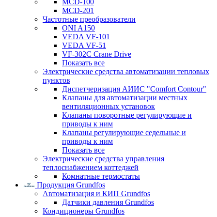
MCD-100
MCD-201
Частотные преобразователи
ONI A150
VEDA VF-101
VEDA VF-51
VF-302C Crane Drive
Показать все
Электрические средства автоматизации тепловых
пунктов
Диспетчеризация АИИС "Comfort Contour"
Клапаны для автоматизации местных
вентиляционных установок
Клапаны поворотные регулирующие и
приводы к ним
Клапаны регулирующие седельные и
приводы к ним
Показать все
Электрические средства управления
теплоснабжением коттеджей
Комнатные термостаты
Продукция Grundfos
Автоматизация и КИП Grundfos
Датчики давления Grundfos
Кондиционеры Grundfos