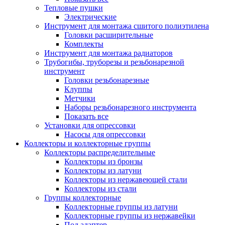
Тепловые пушки
Электрические
Инструмент для монтажа сшитого полиэтилена
Головки расширительные
Комплекты
Инструмент для монтажа радиаторов
Трубогибы, труборезы и резьбонарезной
инструмент
Головки резьбонарезные
Клуппы
Метчики
Наборы резьбонарезного инструмента
Показать все
Установки для опрессовки
Насосы для опрессовки
Коллекторы и коллекторные группы
Коллекторы распределительные
Коллекторы из бронзы
Коллекторы из латуни
Коллекторы из нержавеющей стали
Коллекторы из стали
Группы коллекторные
Коллекторные группы из латуни
Коллекторные группы из нержавейки
Под адаптер