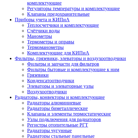
комплектующие
Регуляторы температуры и комплектующие
Клапаны предохранительные
Приборы учета и КИПиА
Теплосчетчики и комплектующие
Счётчики воды
Манометры
Термометры и оправы
Термоманометры
Комплектующие для КИПиА
Фильтры, грязевики, элеваторы и воздухоотводчики
Фильтры и запчасти для фильтров
Фильтры бытовые и комплектующие к ним
Грязевики
Конденсатоотводчики
Элеваторы и элеваторные узлы
Воздухоотводчики
Радиаторы, конвекторы и комплектующие
Радиаторы алюминиевые
Радиаторы биметаллические
Клапаны и элементы термостатические
Узлы подключения для радиаторов
Регистры отопительные РГТ
Радиаторы чугунные
Радиаторы стальные панельные