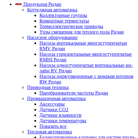
Продукция Ридан
Коттеджная автоматика
Коллекторные группы
Комнатные термостаты
Термоэлектрические приводы
Узлы смешения для теплого пола Ридан
Насосное оборудование
Насосы вертикальные многоступенчатые
RMV Ридан
Насосы горизонтальные многоступенчатые
RMHI Ридан
Насосы одноступенчатые вертикальные ин-
лайн RV Ридан
Насосы циркуляционные с мокрым ротором
RW Ридан
Приводная техника
Преобразователи частоты Ридан
Промышленная автоматика
Аксессуары
Датчики CO2
Датчики влажности
Датчики температуры
Показать все
Тепловая автоматика
Балансировочные клапаны для систем тепло-