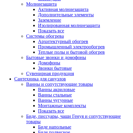
Молниезащита
Активная молниезащита
Дополнительные элементы
Заземление
Изолированная молниезащита
Показать все
Системы обогрева
Архитектурный обогрев
Промышленный электрообогрев
Теплые полы и бытовой обогрев
Бытовые звонки и домофоны
Домофоны
Звонки бытовые
Сувенирная продукция
Сантехника для санузлов
Ванны и сопутствующие товары
Ванны акриловые
Ванны стальные
Ванны чугунные
Монтажные комплекты
Показать все
Биде, писсуары, чаши Генуя и сопутствующие
товары
Биде напольные
Биде подвесное