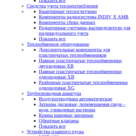
Показать все
Средства учета теплопотребления
Квартирные теплосчетчики
Компоненты радиосистемы INDIV X AMR
Компоненты сбора данных
Радиаторные счетчики–распределители для
индивидуального учета
Показать все
Теплообменное оборудование
Дополнительные компоненты для
пластинчатых теплообменников
Паяные пластинчатые теплообменники
двухходовые XB
Паяные пластинчатые теплообменники
одноходовые ХВ
Разборные пластинчатые теплообменники
одноходовые ХG
Трубопроводная арматура
Воздухоотводчики автоматические
Затворы дисковые, перемещаемая среда –
вода, гликолевые растворы
Краны шаровые запорные
Обратные клапаны
Показать все
Устройства плавного пуска