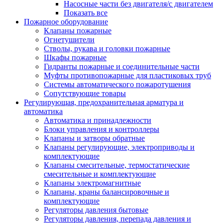
Насосные части без двигателя/с двигателем
Показать все
Пожарное оборудование
Клапаны пожарные
Огнетушители
Стволы, рукава и головки пожарные
Шкафы пожарные
Гидранты пожарные и соединительные части
Муфты противопожарные для пластиковых труб
Системы автоматического пожаротушения
Сопутствующие товары
Регулирующая, предохранительная арматура и
автоматика
Автоматика и принадлежности
Блоки управления и контроллеры
Клапаны и затворы обратные
Клапаны регулирующие, электроприводы и
комплектующие
Клапаны смесительные, термостатические
смесительные и комплектующие
Клапаны электромагнитные
Клапаны, краны балансировочные и
комплектующие
Регуляторы давления бытовые
Регуляторы давления, перепада давления и