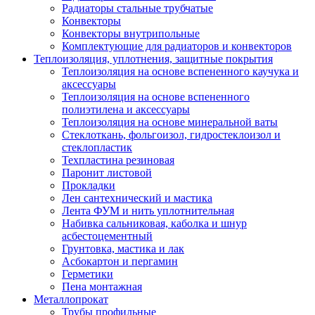
Радиаторы стальные трубчатые
Конвекторы
Конвекторы внутрипольные
Комплектующие для радиаторов и конвекторов
Теплоизоляция, уплотнения, защитные покрытия
Теплоизоляция на основе вспененного каучука и
аксессуары
Теплоизоляция на основе вспененного
полиэтилена и аксессуары
Теплоизоляция на основе минеральной ваты
Стеклоткань, фольгоизол, гидростеклоизол и
стеклопластик
Техпластина резиновая
Паронит листовой
Прокладки
Лен сантехнический и мастика
Лента ФУМ и нить уплотнительная
Набивка сальниковая, каболка и шнур
асбестоцементный
Грунтовка, мастика и лак
Асбокартон и пергамин
Герметики
Пена монтажная
Металлопрокат
Трубы профильные