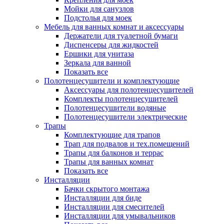
Мойки для санузлов
Подстолья для моек
Мебель для ванных комнат и аксессуары
Держатели для туалетной бумаги
Диспенсеры для жидкостей
Ершики для унитаза
Зеркала для ванной
Показать все
Полотенцесушители и комплектующие
Аксессуары для полотенцесушителей
Комплекты полотенцесушителей
Полотенцесушители водяные
Полотенцесушители электрические
Трапы
Комплектующие для трапов
Трап для подвалов и тех.помещений
Трапы для балконов и террас
Трапы для ванных комнат
Показать все
Инсталляции
Бачки скрытого монтажа
Инсталляции для биде
Инсталляции для смесителей
Инсталляции для умывальников