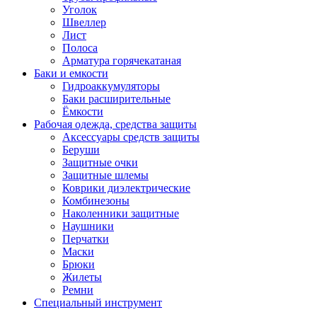
Уголок
Швеллер
Лист
Полоса
Арматура горячекатаная
Баки и емкости
Гидроаккумуляторы
Баки расширительные
Ёмкости
Рабочая одежда, средства защиты
Аксессуары средств защиты
Беруши
Защитные очки
Защитные шлемы
Коврики диэлектрические
Комбинезоны
Наколенники защитные
Наушники
Перчатки
Маски
Брюки
Жилеты
Ремни
Специальный инструмент