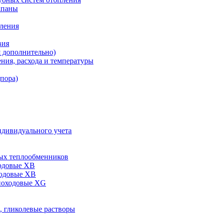
апаны
пления
вия
я дополнительно)
ния, расхода и температуры
дпора)
ндивидуального учета
ых теплообменников
одовые XB
ходовые ХВ
ноходовые ХG
, гликолевые растворы