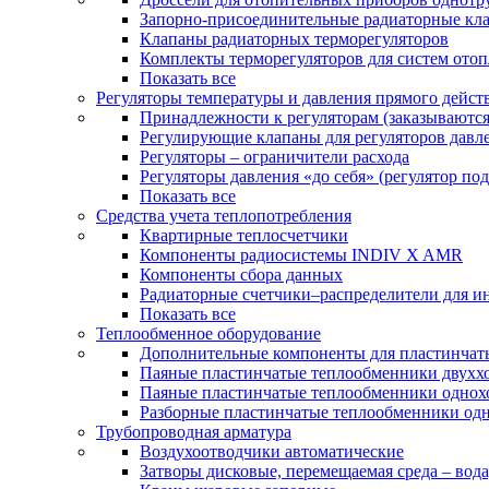
Запорно-присоединительные радиаторные кл
Клапаны радиаторных терморегуляторов
Комплекты терморегуляторов для систем ото
Показать все
Регуляторы температуры и давления прямого дейст
Принадлежности к регуляторам (заказываютс
Регулирующие клапаны для регуляторов давле
Регуляторы – ограничители расхода
Регуляторы давления «до себя» (регулятор по
Показать все
Средства учета теплопотребления
Квартирные теплосчетчики
Компоненты радиосистемы INDIV X AMR
Компоненты сбора данных
Радиаторные счетчики–распределители для и
Показать все
Теплообменное оборудование
Дополнительные компоненты для пластинчат
Паяные пластинчатые теплообменники двухх
Паяные пластинчатые теплообменники одно
Разборные пластинчатые теплообменники од
Трубопроводная арматура
Воздухоотводчики автоматические
Затворы дисковые, перемещаемая среда – вода