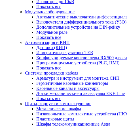
Изоляторы до 10кВ
Показать все
Модульное оборудование
Автоматические выключатели дифференциаль
Выключатели дифференциального тока (УЗО)
Дополнительные устройства на DIN-рейку
Модульное реле
Показать все
Автоматизация и КИП
Датчики (КИП)
Измерители-регуляторы TER
Конфигурируемые контроллеры RX500 для с
Программируемые устройства (PLC, HMI)
Показать все
Системы прокладки кабеля
Арматура и инструмент для монтажа СИП
Герметичные кабельные коннекторы
Кабельные каналы и аксессуары
Лотки металлические и аксессуары EKF-Line
Показать все
Щиты, корпуса и комплектующие
Металлические шкафы
Низковольтные комплектные устройства (НК
Пластиковые щиты
Шкафы телекоммуникационные Astra