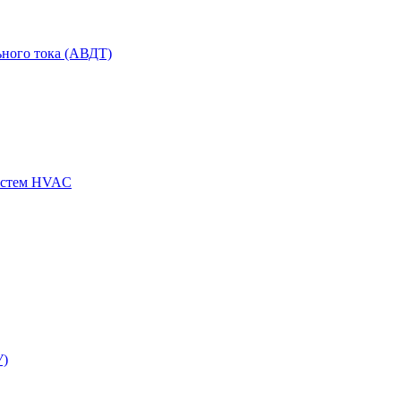
ного тока (АВДТ)
истем HVAC
У)