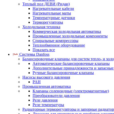
Теплый пол ДЕВИ (Ридан)
Нагревательные кабели
Нагревательные маты
Температурные датчики
Терморегуляторы
Холодильная техника
Коммерческая холодильная автоматика
Промышленные холодильные компоненты
Спиральные компрессоры
Теплообменное оборудование
Показать все
Системы Danfoss
Балансировочные клапаны для систем тепло- и хол
Автоматические балансировочные клапаны
Дополнительные принадлежности и запасные
Ручные балансировочные клапаны
Насосы высокого давления
PAH
Промышленная автоматика
Клапаны соленоидные (электромагнитные)
Преобразователи давления
Реле давления
Реле температуры
Радиаторные терморегуляторы и запорные радиато
Дроссели для отопительных приборов однотр