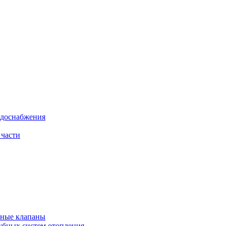
одоснабжения
 части
рные клапаны
убных систем отопления