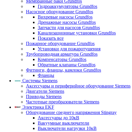
Мембранные баки Grundfos
Гидроаккумуляторы Grundfos
Насосное оборудование Grundfos
Вихревые насосы Grundfos
Дренажные насосы Grundfos
Запчасти для насосов Grundfos
Канализационные установки Grundfos
Показать все
Пожарное оборудование Grundfos
Установки для пожаротушения
Трубопроводная арматура Grundfos
Компенсаторы Grundfos
Обратные клапаны Grundfos
Фитинги, фланцы, камлоки Grundfos
Фланцы
Системы Siemens
Аксессуары и периферийное оборудование Siemens
Двигатели Siemens
Приводы Siemens
Частотные преобразователи Siemens
Электрика EKF
Оборудование среднего напряжения Stingray
Аксессуары до 10кВ
Вакуумные выключатели
Выключатели нагрузки 10кВ