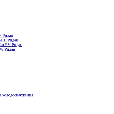
V Ридан
MHI Ридан
айн RV Ридан
RW Ридан
 и холодоснабжения