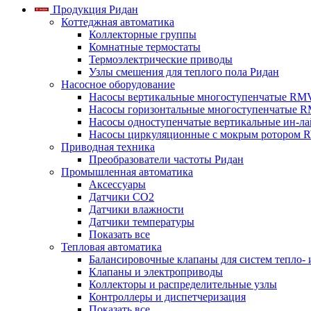
Продукция Ридан
Коттеджная автоматика
Коллекторные группы
Комнатные термостаты
Термоэлектрические приводы
Узлы смешения для теплого пола Ридан
Насосное оборудование
Насосы вертикальные многоступенчатые RM
Насосы горизонтальные многоступенчатые R
Насосы одноступенчатые вертикальные ин-л
Насосы циркуляционные с мокрым ротором 
Приводная техника
Преобразователи частоты Ридан
Промышленная автоматика
Аксессуары
Датчики CO2
Датчики влажности
Датчики температуры
Показать все
Тепловая автоматика
Балансировочные клапаны для систем тепло-
Клапаны и электроприводы
Коллекторы и распределительные узлы
Контроллеры и диспетчеризация
Показать все