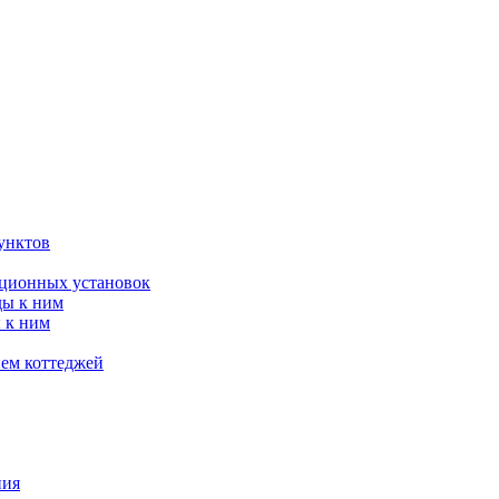
унктов
яционных установок
ды к ним
 к ним
ием коттеджей
ния