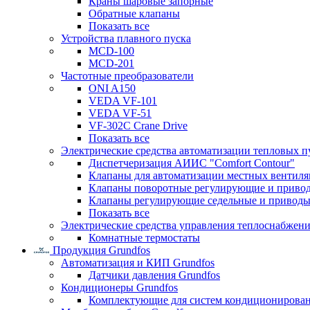
Краны шаровые запорные
Обратные клапаны
Показать все
Устройства плавного пуска
MCD-100
MCD-201
Частотные преобразователи
ONI A150
VEDA VF-101
VEDA VF-51
VF-302C Crane Drive
Показать все
Электрические средства автоматизации тепловых п
Диспетчеризация АИИС "Comfort Contour"
Клапаны для автоматизации местных вентил
Клапаны поворотные регулирующие и приво
Клапаны регулирующие седельные и приводы
Показать все
Электрические средства управления теплоснабжен
Комнатные термостаты
Продукция Grundfos
Автоматизация и КИП Grundfos
Датчики давления Grundfos
Кондиционеры Grundfos
Комплектующие для систем кондиционирова