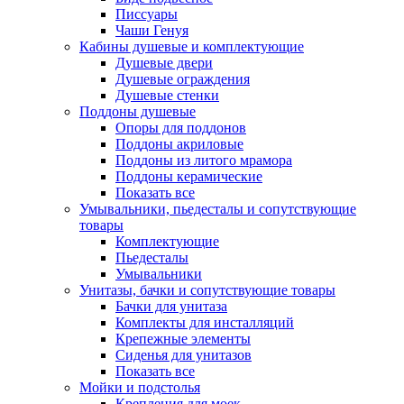
Писсуары
Чаши Генуя
Кабины душевые и комплектующие
Душевые двери
Душевые ограждения
Душевые стенки
Поддоны душевые
Опоры для поддонов
Поддоны акриловые
Поддоны из литого мрамора
Поддоны керамические
Показать все
Умывальники, пьедесталы и сопутствующие
товары
Комплектующие
Пьедесталы
Умывальники
Унитазы, бачки и сопутствующие товары
Бачки для унитаза
Комплекты для инсталляций
Крепежные элементы
Сиденья для унитазов
Показать все
Мойки и подстолья
Крепления для моек