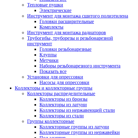
Тепловые пушки
Электрические
Инструмент для монтажа сшитого полиэтилена
Головки расширительные
Комплекты
Инструмент для монтажа радиаторов
Трубогибы, труборезы и резьбонарезной
инструмент
Головки резьбонарезные
Клуппы
Метчики
Наборы резьбонарезного инструмента
Показать все
Установки для опрессовки
Насосы для опрессовки
Коллекторы и коллекторные группы
Коллекторы распределительные
Коллекторы из бронзы
Коллекторы из латуни
Коллекторы из нержавеющей стали
Коллекторы из стали
Группы коллекторные
Коллекторные группы из латуни
Коллекторные группы из нержавейки
Под адаптер