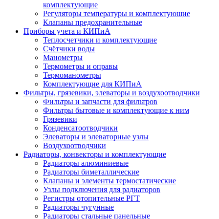
комплектующие
Регуляторы температуры и комплектующие
Клапаны предохранительные
Приборы учета и КИПиА
Теплосчетчики и комплектующие
Счётчики воды
Манометры
Термометры и оправы
Термоманометры
Комплектующие для КИПиА
Фильтры, грязевики, элеваторы и воздухоотводчики
Фильтры и запчасти для фильтров
Фильтры бытовые и комплектующие к ним
Грязевики
Конденсатоотводчики
Элеваторы и элеваторные узлы
Воздухоотводчики
Радиаторы, конвекторы и комплектующие
Радиаторы алюминиевые
Радиаторы биметаллические
Клапаны и элементы термостатические
Узлы подключения для радиаторов
Регистры отопительные РГТ
Радиаторы чугунные
Радиаторы стальные панельные