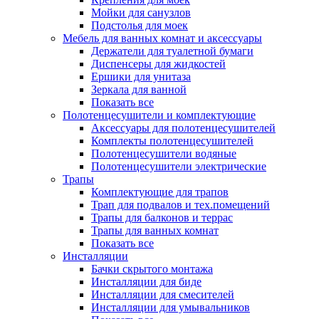
Мойки для санузлов
Подстолья для моек
Мебель для ванных комнат и аксессуары
Держатели для туалетной бумаги
Диспенсеры для жидкостей
Ершики для унитаза
Зеркала для ванной
Показать все
Полотенцесушители и комплектующие
Аксессуары для полотенцесушителей
Комплекты полотенцесушителей
Полотенцесушители водяные
Полотенцесушители электрические
Трапы
Комплектующие для трапов
Трап для подвалов и тех.помещений
Трапы для балконов и террас
Трапы для ванных комнат
Показать все
Инсталляции
Бачки скрытого монтажа
Инсталляции для биде
Инсталляции для смесителей
Инсталляции для умывальников