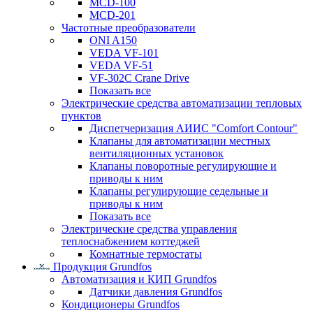
MCD-100
MCD-201
Частотные преобразователи
ONI A150
VEDA VF-101
VEDA VF-51
VF-302C Crane Drive
Показать все
Электрические средства автоматизации тепловых
пунктов
Диспетчеризация АИИС "Comfort Contour"
Клапаны для автоматизации местных
вентиляционных установок
Клапаны поворотные регулирующие и
приводы к ним
Клапаны регулирующие седельные и
приводы к ним
Показать все
Электрические средства управления
теплоснабжением коттеджей
Комнатные термостаты
Продукция Grundfos
Автоматизация и КИП Grundfos
Датчики давления Grundfos
Кондиционеры Grundfos