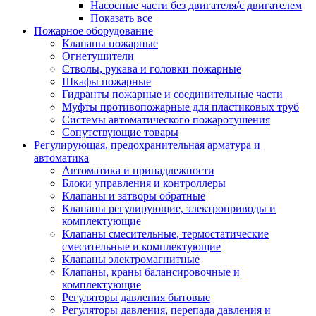
Насосные части без двигателя/с двигателем
Показать все
Пожарное оборудование
Клапаны пожарные
Огнетушители
Стволы, рукава и головки пожарные
Шкафы пожарные
Гидранты пожарные и соединительные части
Муфты противопожарные для пластиковых труб
Системы автоматического пожаротушения
Сопутствующие товары
Регулирующая, предохранительная арматура и
автоматика
Автоматика и принадлежности
Блоки управления и контроллеры
Клапаны и затворы обратные
Клапаны регулирующие, электроприводы и
комплектующие
Клапаны смесительные, термостатические
смесительные и комплектующие
Клапаны электромагнитные
Клапаны, краны балансировочные и
комплектующие
Регуляторы давления бытовые
Регуляторы давления, перепада давления и