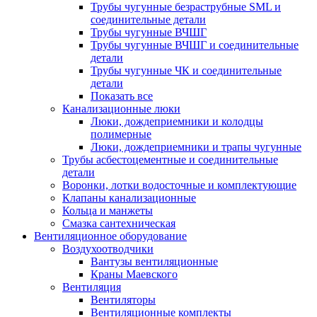
Трубы чугунные безраструбные SML и
соединительные детали
Трубы чугунные ВЧШГ
Трубы чугунные ВЧШГ и соединительные
детали
Трубы чугунные ЧК и соединительные
детали
Показать все
Канализационные люки
Люки, дождеприемники и колодцы
полимерные
Люки, дождеприемники и трапы чугунные
Трубы асбестоцементные и соединительные
детали
Воронки, лотки водосточные и комплектующие
Клапаны канализационные
Кольца и манжеты
Смазка сантехническая
Вентиляционное оборудование
Воздухоотводчики
Вантузы вентиляционные
Краны Маевского
Вентиляция
Вентиляторы
Вентиляционные комплекты