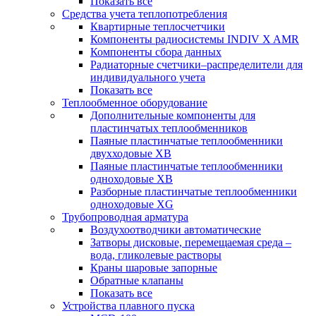
Показать все
Средства учета теплопотребления
Квартирные теплосчетчики
Компоненты радиосистемы INDIV X AMR
Компоненты сбора данных
Радиаторные счетчики–распределители для
индивидуального учета
Показать все
Теплообменное оборудование
Дополнительные компоненты для
пластинчатых теплообменников
Паяные пластинчатые теплообменники
двухходовые XB
Паяные пластинчатые теплообменники
одноходовые ХВ
Разборные пластинчатые теплообменники
одноходовые ХG
Трубопроводная арматура
Воздухоотводчики автоматические
Затворы дисковые, перемещаемая среда –
вода, гликолевые растворы
Краны шаровые запорные
Обратные клапаны
Показать все
Устройства плавного пуска