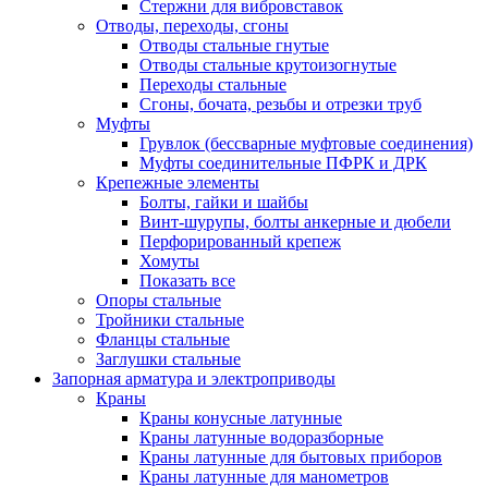
Стержни для вибровставок
Отводы, переходы, сгоны
Отводы стальные гнутые
Отводы стальные крутоизогнутые
Переходы стальные
Сгоны, бочата, резьбы и отрезки труб
Муфты
Грувлок (бессварные муфтовые соединения)
Муфты соединительные ПФРК и ДРК
Крепежные элементы
Болты, гайки и шайбы
Винт-шурупы, болты анкерные и дюбели
Перфорированный крепеж
Хомуты
Показать все
Опоры стальные
Тройники стальные
Фланцы стальные
Заглушки стальные
Запорная арматура и электроприводы
Краны
Краны конусные латунные
Краны латунные водоразборные
Краны латунные для бытовых приборов
Краны латунные для манометров