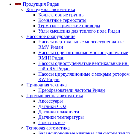
Продукция Ридан
Коттеджная автоматика
Коллекторные группы
Комнатные термостаты
Термоэлектрические приводы
Узлы смешения для теплого пола Ридан
Насосное оборудование
Насосы вертикальные многоступенчатые
RMV Ридан
Насосы горизонтальные многоступенчатые
RMHI Ридан
Насосы одноступенчатые вертикальные ин-
лайн RV Ридан
Насосы циркуляционные с мокрым ротором
RW Ридан
Приводная техника
Преобразователи частоты Ридан
Промышленная автоматика
Аксессуары
Датчики CO2
Датчики влажности
Датчики температуры
Показать все
Тепловая автоматика
Балансировочные клапаны для систем тепло-