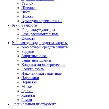
Уголок
Швеллер
Лист
Полоса
Арматура горячекатаная
Баки и емкости
Гидроаккумуляторы
Баки расширительные
Ёмкости
Рабочая одежда, средства защиты
Аксессуары средств защиты
Беруши
Защитные очки
Защитные шлемы
Коврики диэлектрические
Комбинезоны
Наколенники защитные
Наушники
Перчатки
Маски
Брюки
Жилеты
Ремни
Специальный инструмент