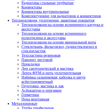
Радиаторы стальные трубчатые
Конвекторы
Конвекторы внутрипольные
Комплектующие для радиаторов и конвекторов
Теплоизоляция, уплотнения, защитные покрытия
Теплоизоляция на основе вспененного каучука и
аксессуары
Теплоизоляция на основе вспененного
полиэтилена и аксессуары
Теплоизоляция на основе минеральной ваты
Стеклоткань, фольгоизол, гидростеклоизол и
стеклопластик
Техпластина резиновая
Паронит листовой
Прокладки
Лен сантехнический и мастика
Лента ФУМ и нить уплотнительная
Набивка сальниковая, каболка и шнур
асбестоцементный
Грунтовка, мастика и лак
Асбокартон и пергамин
Герметики
Пена монтажная
Металлопрокат
Трубы профильные