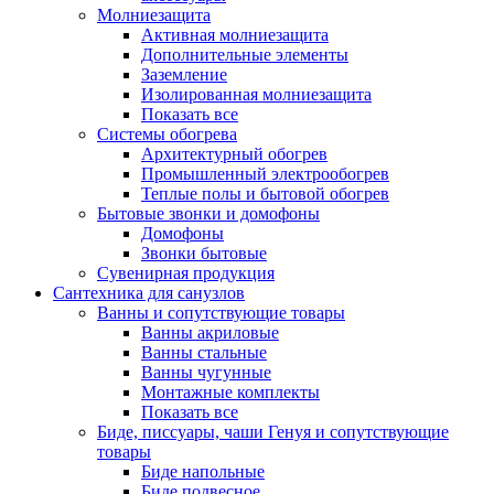
Молниезащита
Активная молниезащита
Дополнительные элементы
Заземление
Изолированная молниезащита
Показать все
Системы обогрева
Архитектурный обогрев
Промышленный электрообогрев
Теплые полы и бытовой обогрев
Бытовые звонки и домофоны
Домофоны
Звонки бытовые
Сувенирная продукция
Сантехника для санузлов
Ванны и сопутствующие товары
Ванны акриловые
Ванны стальные
Ванны чугунные
Монтажные комплекты
Показать все
Биде, писсуары, чаши Генуя и сопутствующие
товары
Биде напольные
Биде подвесное