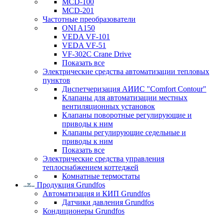
MCD-100
MCD-201
Частотные преобразователи
ONI A150
VEDA VF-101
VEDA VF-51
VF-302C Crane Drive
Показать все
Электрические средства автоматизации тепловых
пунктов
Диспетчеризация АИИС "Comfort Contour"
Клапаны для автоматизации местных
вентиляционных установок
Клапаны поворотные регулирующие и
приводы к ним
Клапаны регулирующие седельные и
приводы к ним
Показать все
Электрические средства управления
теплоснабжением коттеджей
Комнатные термостаты
Продукция Grundfos
Автоматизация и КИП Grundfos
Датчики давления Grundfos
Кондиционеры Grundfos