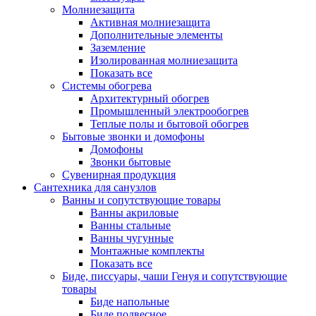
Молниезащита
Активная молниезащита
Дополнительные элементы
Заземление
Изолированная молниезащита
Показать все
Системы обогрева
Архитектурный обогрев
Промышленный электрообогрев
Теплые полы и бытовой обогрев
Бытовые звонки и домофоны
Домофоны
Звонки бытовые
Сувенирная продукция
Сантехника для санузлов
Ванны и сопутствующие товары
Ванны акриловые
Ванны стальные
Ванны чугунные
Монтажные комплекты
Показать все
Биде, писсуары, чаши Генуя и сопутствующие
товары
Биде напольные
Биде подвесное