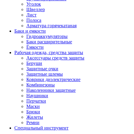
Уголок
Швеллер
Лист
Полоса
Арматура горячекатаная
Баки и емкости
Гидроаккумуляторы
Баки расширительные
Ёмкости
Рабочая одежда, средства защиты
Аксессуары средств защиты
Беруши
Защитные очки
Защитные шлемы
Коврики диэлектрические
Комбинезоны
Наколенники защитные
Наушники
Перчатки
Маски
Брюки
Жилеты
Ремни
Специальный инструмент