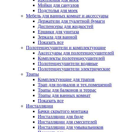
Мойки для санузлов
Подстолья для моек
Мебель для ванных комнат и аксессуары
Держатели для туалетной бумаги
Диспенсеры для жидкостей
Ершики для унитаза
Зеркала для ванной
Показать все
Полотенцесушители и комплектующие
Аксессуары для полотенцесушителей
Комплекты полотенцесушителей
Полотенцесушители водяные
Полотенцесушители электрические
Трапы
Комплектующие для трапов
Трап для подвалов и тех.помещений
Трапы для балконов и террас
Трапы для ванных комнат
Показать все
Инсталляции
Бачки скрытого монтажа
Инсталляции для биде
Инсталляции для смесителей
Инсталляции для умывальников