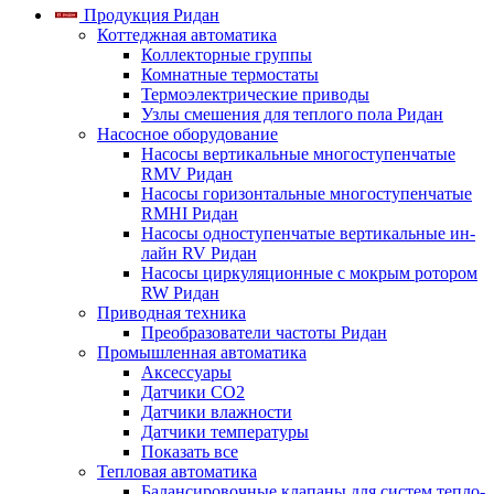
Продукция Ридан
Коттеджная автоматика
Коллекторные группы
Комнатные термостаты
Термоэлектрические приводы
Узлы смешения для теплого пола Ридан
Насосное оборудование
Насосы вертикальные многоступенчатые
RMV Ридан
Насосы горизонтальные многоступенчатые
RMHI Ридан
Насосы одноступенчатые вертикальные ин-
лайн RV Ридан
Насосы циркуляционные с мокрым ротором
RW Ридан
Приводная техника
Преобразователи частоты Ридан
Промышленная автоматика
Аксессуары
Датчики CO2
Датчики влажности
Датчики температуры
Показать все
Тепловая автоматика
Балансировочные клапаны для систем тепло-