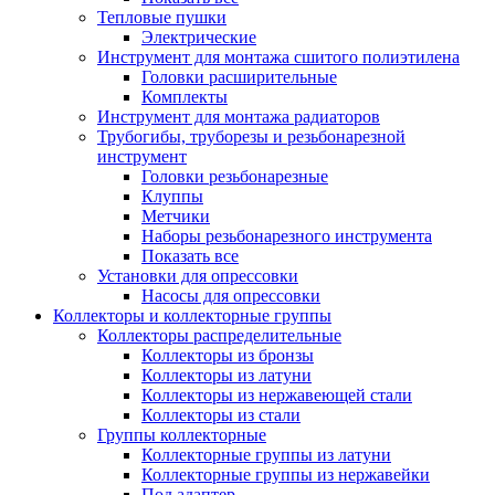
Тепловые пушки
Электрические
Инструмент для монтажа сшитого полиэтилена
Головки расширительные
Комплекты
Инструмент для монтажа радиаторов
Трубогибы, труборезы и резьбонарезной
инструмент
Головки резьбонарезные
Клуппы
Метчики
Наборы резьбонарезного инструмента
Показать все
Установки для опрессовки
Насосы для опрессовки
Коллекторы и коллекторные группы
Коллекторы распределительные
Коллекторы из бронзы
Коллекторы из латуни
Коллекторы из нержавеющей стали
Коллекторы из стали
Группы коллекторные
Коллекторные группы из латуни
Коллекторные группы из нержавейки
Под адаптер