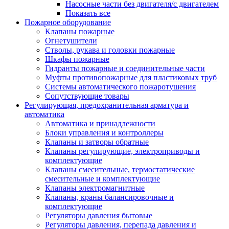
Насосные части без двигателя/с двигателем
Показать все
Пожарное оборудование
Клапаны пожарные
Огнетушители
Стволы, рукава и головки пожарные
Шкафы пожарные
Гидранты пожарные и соединительные части
Муфты противопожарные для пластиковых труб
Системы автоматического пожаротушения
Сопутствующие товары
Регулирующая, предохранительная арматура и
автоматика
Автоматика и принадлежности
Блоки управления и контроллеры
Клапаны и затворы обратные
Клапаны регулирующие, электроприводы и
комплектующие
Клапаны смесительные, термостатические
смесительные и комплектующие
Клапаны электромагнитные
Клапаны, краны балансировочные и
комплектующие
Регуляторы давления бытовые
Регуляторы давления, перепада давления и