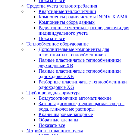
Показать все
Средства учета теплопотребления
Квартирные теплосчетчики
Компоненты радиосистемы INDIV X AMR
Компоненты сбора данных
Радиаторные счетчики–распределители для
индивидуального учета
Показать все
Теплообменное оборудование
Дополнительные компоненты для
пластинчатых теплообменников
Паяные пластинчатые теплообменники
двухходовые XB
Паяные пластинчатые теплообменники
одноходовые ХВ
Разборные пластинчатые теплообменники
одноходовые ХG
Трубопроводная арматура
Воздухоотводчики автоматические
Затворы дисковые, перемещаемая среда –
вода, гликолевые растворы
Краны шаровые запорные
Обратные клапаны
Показать все
Устройства плавного пуска