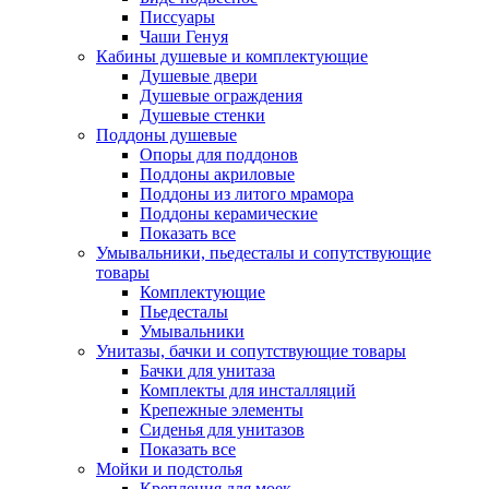
Писсуары
Чаши Генуя
Кабины душевые и комплектующие
Душевые двери
Душевые ограждения
Душевые стенки
Поддоны душевые
Опоры для поддонов
Поддоны акриловые
Поддоны из литого мрамора
Поддоны керамические
Показать все
Умывальники, пьедесталы и сопутствующие
товары
Комплектующие
Пьедесталы
Умывальники
Унитазы, бачки и сопутствующие товары
Бачки для унитаза
Комплекты для инсталляций
Крепежные элементы
Сиденья для унитазов
Показать все
Мойки и подстолья
Крепления для моек