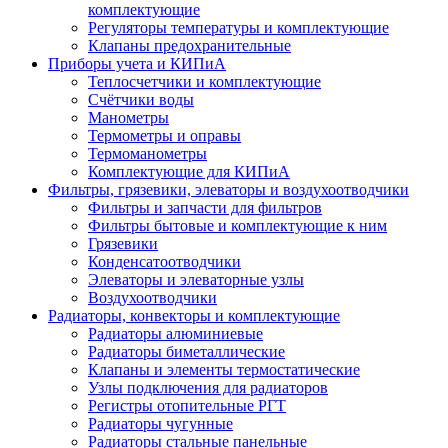
комплектующие
Регуляторы температуры и комплектующие
Клапаны предохранительные
Приборы учета и КИПиА
Теплосчетчики и комплектующие
Счётчики воды
Манометры
Термометры и оправы
Термоманометры
Комплектующие для КИПиА
Фильтры, грязевики, элеваторы и воздухоотводчики
Фильтры и запчасти для фильтров
Фильтры бытовые и комплектующие к ним
Грязевики
Конденсатоотводчики
Элеваторы и элеваторные узлы
Воздухоотводчики
Радиаторы, конвекторы и комплектующие
Радиаторы алюминиевые
Радиаторы биметаллические
Клапаны и элементы термостатические
Узлы подключения для радиаторов
Регистры отопительные РГТ
Радиаторы чугунные
Радиаторы стальные панельные