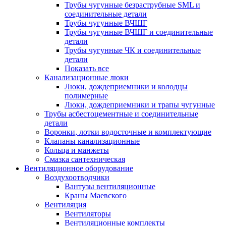
Трубы чугунные безраструбные SML и
соединительные детали
Трубы чугунные ВЧШГ
Трубы чугунные ВЧШГ и соединительные
детали
Трубы чугунные ЧК и соединительные
детали
Показать все
Канализационные люки
Люки, дождеприемники и колодцы
полимерные
Люки, дождеприемники и трапы чугунные
Трубы асбестоцементные и соединительные
детали
Воронки, лотки водосточные и комплектующие
Клапаны канализационные
Кольца и манжеты
Смазка сантехническая
Вентиляционное оборудование
Воздухоотводчики
Вантузы вентиляционные
Краны Маевского
Вентиляция
Вентиляторы
Вентиляционные комплекты