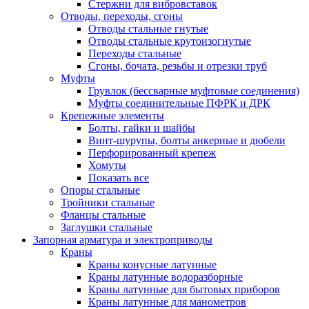
Стержни для вибровставок
Отводы, переходы, сгоны
Отводы стальные гнутые
Отводы стальные крутоизогнутые
Переходы стальные
Сгоны, бочата, резьбы и отрезки труб
Муфты
Грувлок (бессварные муфтовые соединения)
Муфты соединительные ПФРК и ДРК
Крепежные элементы
Болты, гайки и шайбы
Винт-шурупы, болты анкерные и дюбели
Перфорированный крепеж
Хомуты
Показать все
Опоры стальные
Тройники стальные
Фланцы стальные
Заглушки стальные
Запорная арматура и электроприводы
Краны
Краны конусные латунные
Краны латунные водоразборные
Краны латунные для бытовых приборов
Краны латунные для манометров