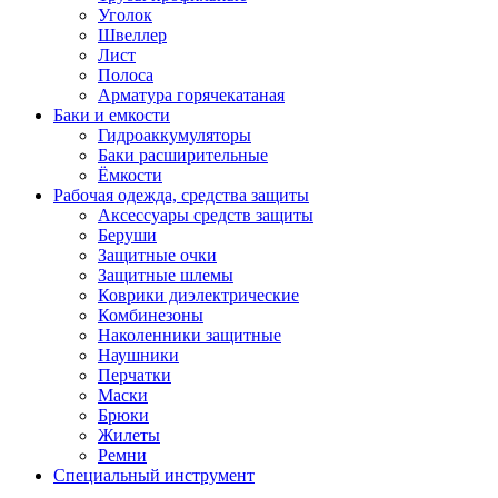
Уголок
Швеллер
Лист
Полоса
Арматура горячекатаная
Баки и емкости
Гидроаккумуляторы
Баки расширительные
Ёмкости
Рабочая одежда, средства защиты
Аксессуары средств защиты
Беруши
Защитные очки
Защитные шлемы
Коврики диэлектрические
Комбинезоны
Наколенники защитные
Наушники
Перчатки
Маски
Брюки
Жилеты
Ремни
Специальный инструмент