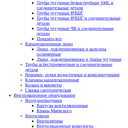
Трубы чугунные безраструбные SML и
соединительные детали
Трубы чугунные ВЧШГ
Трубы чугунные ВЧШГ и соединительные
детали
Трубы чугунные ЧК и соединительные
детали
Показать все
Канализационные люки
Люки, дождеприемники и колодцы
полимерные
Люки, дождеприемники и трапы чугунные
Трубы асбестоцементные и соединительные
детали
Воронки, лотки водосточные и комплектующие
Клапаны канализационные
Кольца и манжеты
Смазка сантехническая
Вентиляционное оборудование
Воздухоотводчики
Вантузы вентиляционные
Краны Маевского
Вентиляция
Вентиляторы
Вентиляционные комплекты