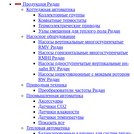
Продукция Ридан
Коттеджная автоматика
Коллекторные группы
Комнатные термостаты
Термоэлектрические приводы
Узлы смешения для теплого пола Ридан
Насосное оборудование
Насосы вертикальные многоступенчатые
RMV Ридан
Насосы горизонтальные многоступенчатые
RMHI Ридан
Насосы одноступенчатые вертикальные ин-
лайн RV Ридан
Насосы циркуляционные с мокрым ротором
RW Ридан
Приводная техника
Преобразователи частоты Ридан
Промышленная автоматика
Аксессуары
Датчики CO2
Датчики влажности
Датчики температуры
Показать все
Тепловая автоматика
Балансировочные клапаны для систем тепло-