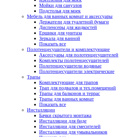
Мойки для санузлов
Подстолья для моек
Мебель для ванных комнат и аксессуары
Держатели для туалетной бумаги
Диспенсеры для жидкостей
Ершики для унитаза
Зеркала для ванной
Показать все
Полотенцесушители и комплектующие
Аксессуары для полотенцесушителей
Комплекты полотенцесушителей
Полотенцесушители водяные
Полотенцесушители электрические
Трапы
Комплектующие для трапов
Трап для подвалов и тех.помещений
Трапы для балконов и террас
Трапы для ванных комнат
Показать все
Инсталляции
Бачки скрытого монтажа
Инсталляции для биде
Инсталляции для смесителей
Инсталляции для умывальников