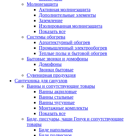
Молниезащита
Активная молниезащита
Дополнительные элементы
Заземление
Изолированная молниезащита
Показать все
Системы обогрева
Архитектурный обогрев
Промышленный электрообогрев
Теплые полы и бытовой обогрев
Бытовые звонки и домофоны
Домофоны
Звонки бытовые
Сувенирная продукция
Сантехника для санузлов
Ванны и сопутствующие товары
Ванны акриловые
Ванны стальные
Ванны чугунные
Монтажные комплекты
Показать все
Биде, писсуары, чаши Генуя и сопутствующие
товары
Биде напольные
Биде подвесное