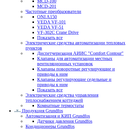
MCD-100
MCD-201
Частотные преобразователи
ONI A150
VEDA VF-101
VEDA VF-51
VF-302C Crane Drive
Показать все
Электрические средства автоматизации тепловых
пунктов
Диспетчеризация АИИС "Comfort Contour"
Клапаны для автоматизации местных
вентиляционных установок
Клапаны поворотные регулирующие и
приводы к ним
Клапаны регулирующие седельные и
приводы к ним
Показать все
Электрические средства управления
теплоснабжением коттеджей
Комнатные термостаты
Продукция Grundfos
Автоматизация и КИП Grundfos
Датчики давления Grundfos
Кондиционеры Grundfos