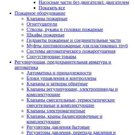
Насосные части без двигателя/с двигателем
Показать все
Пожарное оборудование
Клапаны пожарные
Огнетушители
Стволы, рукава и головки пожарные
Шкафы пожарные
Гидранты пожарные и соединительные части
Муфты противопожарные для пластиковых труб
Системы автоматического пожаротушения
Сопутствующие товары
Регулирующая, предохранительная арматура и
автоматика
Автоматика и принадлежности
Блоки управления и контроллеры
Клапаны и затворы обратные
Клапаны регулирующие, электроприводы и
комплектующие
Клапаны смесительные, термостатические
смесительные и комплектующие
Клапаны электромагнитные
Клапаны, краны балансировочные и
комплектующие
Регуляторы давления бытовые
Регуляторы давления, перепада давления и