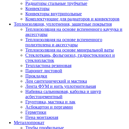
Радиаторы стальные трубчатые
Конвекторы
Конвекторы внутрипольные
Комплектующие для радиаторов и конвекторов
Теплоизоляция, уплотнения, защитные покрытия
Теплоизоляция на основе вспененного каучука и
аксессуары
Теплоизоляция на основе вспененного
полиэтилена и аксессуары
Теплоизоляция на основе минеральной ваты
Стеклоткань, фольгоизол, гидростеклоизол и
стеклопластик
Техпластина резиновая
Паронит листовой
Прокладки
Лен сантехнический и мастика
Лента ФУМ и нить уплотнительная
Набивка сальниковая, каболка и шнур
асбестоцементный
Грунтовка, мастика и лак
Асбокартон и пергамин
Герметики
Пена монтажная
Металлопрокат
Трубы профильные