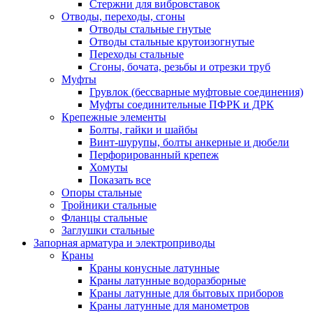
Стержни для вибровставок
Отводы, переходы, сгоны
Отводы стальные гнутые
Отводы стальные крутоизогнутые
Переходы стальные
Сгоны, бочата, резьбы и отрезки труб
Муфты
Грувлок (бессварные муфтовые соединения)
Муфты соединительные ПФРК и ДРК
Крепежные элементы
Болты, гайки и шайбы
Винт-шурупы, болты анкерные и дюбели
Перфорированный крепеж
Хомуты
Показать все
Опоры стальные
Тройники стальные
Фланцы стальные
Заглушки стальные
Запорная арматура и электроприводы
Краны
Краны конусные латунные
Краны латунные водоразборные
Краны латунные для бытовых приборов
Краны латунные для манометров