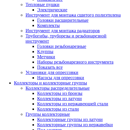
Тепловые пушки
Электрические
Инструмент для монтажа сшитого полиэтилена
Головки расширительные
Комплекты
Инструмент для монтажа радиаторов
Трубогибы, труборезы и резьбонарезной
инструмент
Головки резьбонарезные
Клуппы
Метчики
Наборы резьбонарезного инструмента
Показать все
Установки для опрессовки
Насосы для опрессовки
Коллекторы и коллекторные группы
Коллекторы распределительные
Коллекторы из бронзы
Коллекторы из латуни
Коллекторы из нержавеющей стали
Коллекторы из стали
Группы коллекторные
Коллекторные группы из латуни
Коллекторные группы из нержавейки
Под адаптер