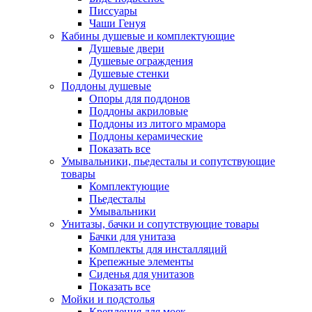
Писсуары
Чаши Генуя
Кабины душевые и комплектующие
Душевые двери
Душевые ограждения
Душевые стенки
Поддоны душевые
Опоры для поддонов
Поддоны акриловые
Поддоны из литого мрамора
Поддоны керамические
Показать все
Умывальники, пьедесталы и сопутствующие
товары
Комплектующие
Пьедесталы
Умывальники
Унитазы, бачки и сопутствующие товары
Бачки для унитаза
Комплекты для инсталляций
Крепежные элементы
Сиденья для унитазов
Показать все
Мойки и подстолья
Крепления для моек