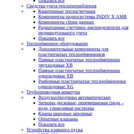
Показать все
Средства учета теплопотребления
Квартирные теплосчетчики
Компоненты радиосистемы INDIV X AMR
Компоненты сбора данных
Радиаторные счетчики–распределители для
индивидуального учета
Показать все
Теплообменное оборудование
Дополнительные компоненты для
пластинчатых теплообменников
Паяные пластинчатые теплообменники
двухходовые XB
Паяные пластинчатые теплообменники
одноходовые ХВ
Разборные пластинчатые теплообменники
одноходовые ХG
Трубопроводная арматура
Воздухоотводчики автоматические
Затворы дисковые, перемещаемая среда –
вода, гликолевые растворы
Краны шаровые запорные
Обратные клапаны
Показать все
Устройства плавного пуска