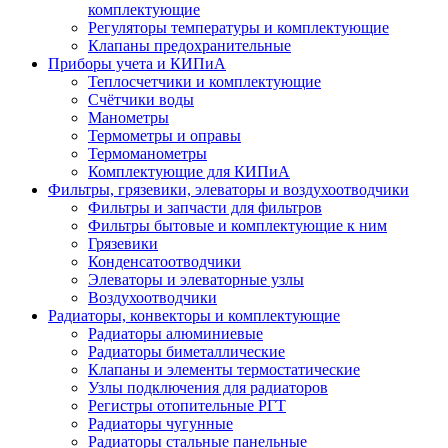
комплектующие
Регуляторы температуры и комплектующие
Клапаны предохранительные
Приборы учета и КИПиА
Теплосчетчики и комплектующие
Счётчики воды
Манометры
Термометры и оправы
Термоманометры
Комплектующие для КИПиА
Фильтры, грязевики, элеваторы и воздухоотводчики
Фильтры и запчасти для фильтров
Фильтры бытовые и комплектующие к ним
Грязевики
Конденсатоотводчики
Элеваторы и элеваторные узлы
Воздухоотводчики
Радиаторы, конвекторы и комплектующие
Радиаторы алюминиевые
Радиаторы биметаллические
Клапаны и элементы термостатические
Узлы подключения для радиаторов
Регистры отопительные РГТ
Радиаторы чугунные
Радиаторы стальные панельные