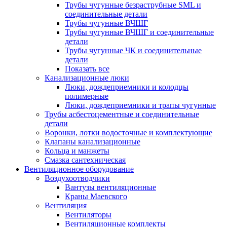
Трубы чугунные безраструбные SML и
соединительные детали
Трубы чугунные ВЧШГ
Трубы чугунные ВЧШГ и соединительные
детали
Трубы чугунные ЧК и соединительные
детали
Показать все
Канализационные люки
Люки, дождеприемники и колодцы
полимерные
Люки, дождеприемники и трапы чугунные
Трубы асбестоцементные и соединительные
детали
Воронки, лотки водосточные и комплектующие
Клапаны канализационные
Кольца и манжеты
Смазка сантехническая
Вентиляционное оборудование
Воздухоотводчики
Вантузы вентиляционные
Краны Маевского
Вентиляция
Вентиляторы
Вентиляционные комплекты