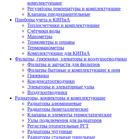
комплектующие
Регуляторы температуры и комплектующие
Клапаны предохранительные
Приборы учета и КИПиА
Теплосчетчики и комплектующие
Счётчики воды
Манометры
Термометры и оправы
Термоманометры
Комплектующие для КИПиА
Фильтры, грязевики, элеваторы и воздухоотводчики
Фильтры и запчасти для фильтров
Фильтры бытовые и комплектующие к ним
Грязевики
Конденсатоотводчики
Элеваторы и элеваторные узлы
Воздухоотводчики
Радиаторы, конвекторы и комплектующие
Радиаторы алюминиевые
Радиаторы биметаллические
Клапаны и элементы термостатические
Узлы подключения для радиаторов
Регистры отопительные РГТ
Радиаторы чугунные
Радиаторы стальные панельные