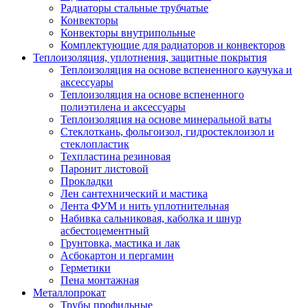
Радиаторы стальные трубчатые
Конвекторы
Конвекторы внутрипольные
Комплектующие для радиаторов и конвекторов
Теплоизоляция, уплотнения, защитные покрытия
Теплоизоляция на основе вспененного каучука и
аксессуары
Теплоизоляция на основе вспененного
полиэтилена и аксессуары
Теплоизоляция на основе минеральной ваты
Стеклоткань, фольгоизол, гидростеклоизол и
стеклопластик
Техпластина резиновая
Паронит листовой
Прокладки
Лен сантехнический и мастика
Лента ФУМ и нить уплотнительная
Набивка сальниковая, каболка и шнур
асбестоцементный
Грунтовка, мастика и лак
Асбокартон и пергамин
Герметики
Пена монтажная
Металлопрокат
Трубы профильные