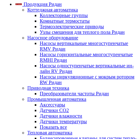
Продукция Ридан
Коттеджная автоматика
Коллекторные группы
Комнатные термостаты
Термоэлектрические приводы
Узлы смешения для теплого пола Ридан
Насосное оборудование
Насосы вертикальные многоступенчатые
RMV Ридан
Насосы горизонтальные многоступенчатые
RMHI Ридан
Насосы одноступенчатые вертикальные ин-
лайн RV Ридан
Насосы циркуляционные с мокрым ротором
RW Ридан
Приводная техника
Преобразователи частоты Ридан
Промышленная автоматика
Аксессуары
Датчики CO2
Датчики влажности
Датчики температуры
Показать все
Тепловая автоматика
Балансировочные клапаны для систем тепло-