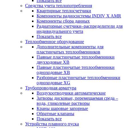
Показать все
Средства учета теплопотребления
Квартирные теплосчетчики
Компоненты радиосистемы INDIV X AMR
Компоненты сбора данных
Радиаторные счетчики–распределители для
индивидуального учета
Показать все
Теплообменное оборудование
Дополнительные компоненты для
пластинчатых теплообменников
Паяные пластинчатые теплообменники
двухходовые XB
Паяные пластинчатые теплообменники
одноходовые ХВ
Разборные пластинчатые теплообменники
одноходовые ХG
Трубопроводная арматура
Воздухоотводчики автоматические
Затворы дисковые, перемещаемая среда –
вода, гликолевые растворы
Краны шаровые запорные
Обратные клапаны
Показать все
Устройства плавного пуска