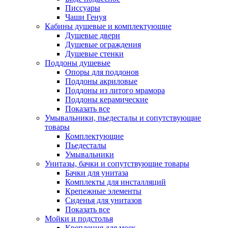
Писсуары
Чаши Генуя
Кабины душевые и комплектующие
Душевые двери
Душевые ограждения
Душевые стенки
Поддоны душевые
Опоры для поддонов
Поддоны акриловые
Поддоны из литого мрамора
Поддоны керамические
Показать все
Умывальники, пьедесталы и сопутствующие
товары
Комплектующие
Пьедесталы
Умывальники
Унитазы, бачки и сопутствующие товары
Бачки для унитаза
Комплекты для инсталляций
Крепежные элементы
Сиденья для унитазов
Показать все
Мойки и подстолья
Крепления для моек