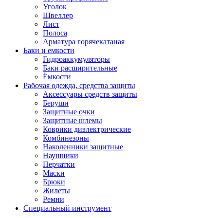
Уголок
Швеллер
Лист
Полоса
Арматура горячекатаная
Баки и емкости
Гидроаккумуляторы
Баки расширительные
Ёмкости
Рабочая одежда, средства защиты
Аксессуары средств защиты
Беруши
Защитные очки
Защитные шлемы
Коврики диэлектрические
Комбинезоны
Наколенники защитные
Наушники
Перчатки
Маски
Брюки
Жилеты
Ремни
Специальный инструмент