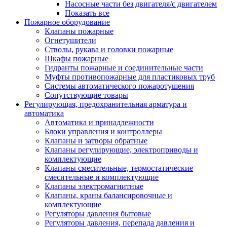
Насосные части без двигателя/с двигателем
Показать все
Пожарное оборудование
Клапаны пожарные
Огнетушители
Стволы, рукава и головки пожарные
Шкафы пожарные
Гидранты пожарные и соединительные части
Муфты противопожарные для пластиковых труб
Системы автоматического пожаротушения
Сопутствующие товары
Регулирующая, предохранительная арматура и
автоматика
Автоматика и принадлежности
Блоки управления и контроллеры
Клапаны и затворы обратные
Клапаны регулирующие, электроприводы и
комплектующие
Клапаны смесительные, термостатические
смесительные и комплектующие
Клапаны электромагнитные
Клапаны, краны балансировочные и
комплектующие
Регуляторы давления бытовые
Регуляторы давления, перепада давления и