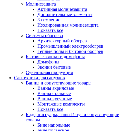
Молниезащита
Активная молниезащита
Дополнительные элементы
Заземление
Изолированная молниезащита
Показать все
Системы обогрева
Архитектурный обогрев
Промышленный электрообогрев
Теплые полы и бытовой обогрев
Бытовые звонки и домофоны
Домофоны
Звонки бытовые
Сувенирная продукция
Сантехника для санузлов
Ванны и сопутствующие товары
Ванны акриловые
Ванны стальные
Ванны чугунные
Монтажные комплекты
Показать все
Биде, писсуары, чаши Генуя и сопутствующие
товары
Биде напольные
Биде подвесное