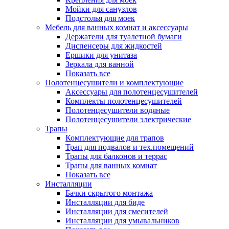
Мойки для санузлов
Подстолья для моек
Мебель для ванных комнат и аксессуары
Держатели для туалетной бумаги
Диспенсеры для жидкостей
Ершики для унитаза
Зеркала для ванной
Показать все
Полотенцесушители и комплектующие
Аксессуары для полотенцесушителей
Комплекты полотенцесушителей
Полотенцесушители водяные
Полотенцесушители электрические
Трапы
Комплектующие для трапов
Трап для подвалов и тех.помещений
Трапы для балконов и террас
Трапы для ванных комнат
Показать все
Инсталляции
Бачки скрытого монтажа
Инсталляции для биде
Инсталляции для смесителей
Инсталляции для умывальников