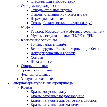
Стержни для вибровставок
Отводы, переходы, сгоны
Отводы стальные гнутые
Отводы стальные крутоизогнутые
Переходы стальные
Сгоны, бочата, резьбы и отрезки труб
Муфты
Грувлок (бессварные муфтовые соединения)
Муфты соединительные ПФРК и ДРК
Крепежные элементы
Болты, гайки и шайбы
Винт-шурупы, болты анкерные и дюбели
Перфорированный крепеж
Хомуты
Показать все
Опоры стальные
Тройники стальные
Фланцы стальные
Заглушки стальные
Запорная арматура и электроприводы
Краны
Краны конусные латунные
Краны латунные водоразборные
Краны латунные для бытовых приборов
Краны латунные для манометров