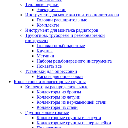
Тепловые пушки
Электрические
Инструмент для монтажа сшитого полиэтилена
Головки расширительные
Комплекты
Инструмент для монтажа радиаторов
Трубогибы, труборезы и резьбонарезной
инструмент
Головки резьбонарезные
Клуппы
Метчики
Наборы резьбонарезного инструмента
Показать все
Установки для опрессовки
Насосы для опрессовки
Коллекторы и коллекторные группы
Коллекторы распределительные
Коллекторы из бронзы
Коллекторы из латуни
Коллекторы из нержавеющей стали
Коллекторы из стали
Группы коллекторные
Коллекторные группы из латуни
Коллекторные группы из нержавейки
Под адаптер