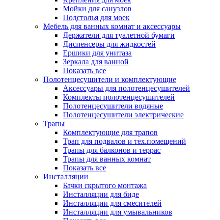
Мойки для санузлов
Подстолья для моек
Мебель для ванных комнат и аксессуары
Держатели для туалетной бумаги
Диспенсеры для жидкостей
Ершики для унитаза
Зеркала для ванной
Показать все
Полотенцесушители и комплектующие
Аксессуары для полотенцесушителей
Комплекты полотенцесушителей
Полотенцесушители водяные
Полотенцесушители электрические
Трапы
Комплектующие для трапов
Трап для подвалов и тех.помещений
Трапы для балконов и террас
Трапы для ванных комнат
Показать все
Инсталляции
Бачки скрытого монтажа
Инсталляции для биде
Инсталляции для смесителей
Инсталляции для умывальников