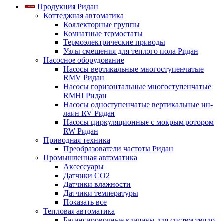
Продукция Ридан
Коттеджная автоматика
Коллекторные группы
Комнатные термостаты
Термоэлектрические приводы
Узлы смешения для теплого пола Ридан
Насосное оборудование
Насосы вертикальные многоступенчатые
RMV Ридан
Насосы горизонтальные многоступенчатые
RMHI Ридан
Насосы одноступенчатые вертикальные ин-
лайн RV Ридан
Насосы циркуляционные с мокрым ротором
RW Ридан
Приводная техника
Преобразователи частоты Ридан
Промышленная автоматика
Аксессуары
Датчики CO2
Датчики влажности
Датчики температуры
Показать все
Тепловая автоматика
Балансировочные клапаны для систем тепло-