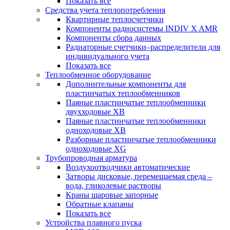
Показать все
Средства учета теплопотребления
Квартирные теплосчетчики
Компоненты радиосистемы INDIV X AMR
Компоненты сбора данных
Радиаторные счетчики–распределители для
индивидуального учета
Показать все
Теплообменное оборудование
Дополнительные компоненты для
пластинчатых теплообменников
Паяные пластинчатые теплообменники
двухходовые XB
Паяные пластинчатые теплообменники
одноходовые ХВ
Разборные пластинчатые теплообменники
одноходовые ХG
Трубопроводная арматура
Воздухоотводчики автоматические
Затворы дисковые, перемещаемая среда –
вода, гликолевые растворы
Краны шаровые запорные
Обратные клапаны
Показать все
Устройства плавного пуска