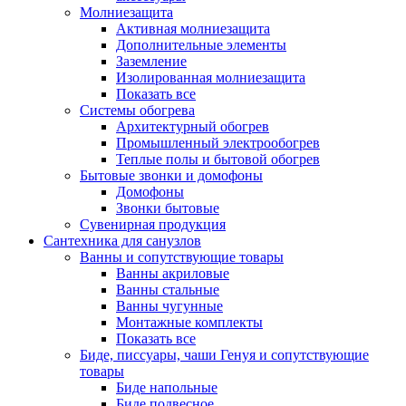
Молниезащита
Активная молниезащита
Дополнительные элементы
Заземление
Изолированная молниезащита
Показать все
Системы обогрева
Архитектурный обогрев
Промышленный электрообогрев
Теплые полы и бытовой обогрев
Бытовые звонки и домофоны
Домофоны
Звонки бытовые
Сувенирная продукция
Сантехника для санузлов
Ванны и сопутствующие товары
Ванны акриловые
Ванны стальные
Ванны чугунные
Монтажные комплекты
Показать все
Биде, писсуары, чаши Генуя и сопутствующие
товары
Биде напольные
Биде подвесное