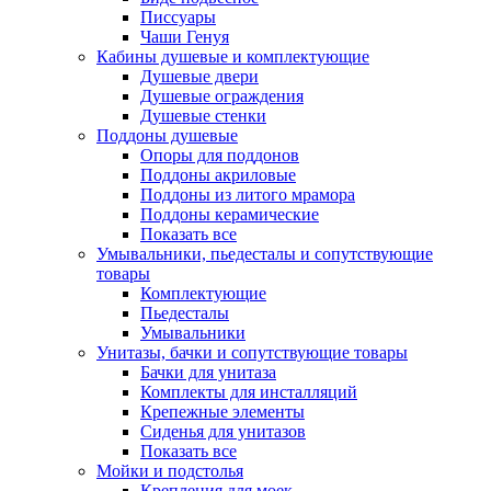
Писсуары
Чаши Генуя
Кабины душевые и комплектующие
Душевые двери
Душевые ограждения
Душевые стенки
Поддоны душевые
Опоры для поддонов
Поддоны акриловые
Поддоны из литого мрамора
Поддоны керамические
Показать все
Умывальники, пьедесталы и сопутствующие
товары
Комплектующие
Пьедесталы
Умывальники
Унитазы, бачки и сопутствующие товары
Бачки для унитаза
Комплекты для инсталляций
Крепежные элементы
Сиденья для унитазов
Показать все
Мойки и подстолья
Крепления для моек