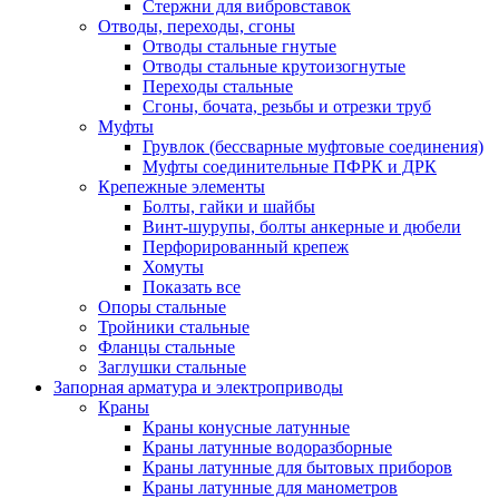
Стержни для вибровставок
Отводы, переходы, сгоны
Отводы стальные гнутые
Отводы стальные крутоизогнутые
Переходы стальные
Сгоны, бочата, резьбы и отрезки труб
Муфты
Грувлок (бессварные муфтовые соединения)
Муфты соединительные ПФРК и ДРК
Крепежные элементы
Болты, гайки и шайбы
Винт-шурупы, болты анкерные и дюбели
Перфорированный крепеж
Хомуты
Показать все
Опоры стальные
Тройники стальные
Фланцы стальные
Заглушки стальные
Запорная арматура и электроприводы
Краны
Краны конусные латунные
Краны латунные водоразборные
Краны латунные для бытовых приборов
Краны латунные для манометров