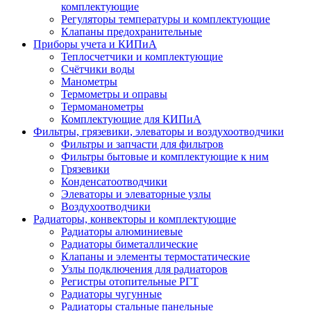
комплектующие
Регуляторы температуры и комплектующие
Клапаны предохранительные
Приборы учета и КИПиА
Теплосчетчики и комплектующие
Счётчики воды
Манометры
Термометры и оправы
Термоманометры
Комплектующие для КИПиА
Фильтры, грязевики, элеваторы и воздухоотводчики
Фильтры и запчасти для фильтров
Фильтры бытовые и комплектующие к ним
Грязевики
Конденсатоотводчики
Элеваторы и элеваторные узлы
Воздухоотводчики
Радиаторы, конвекторы и комплектующие
Радиаторы алюминиевые
Радиаторы биметаллические
Клапаны и элементы термостатические
Узлы подключения для радиаторов
Регистры отопительные РГТ
Радиаторы чугунные
Радиаторы стальные панельные