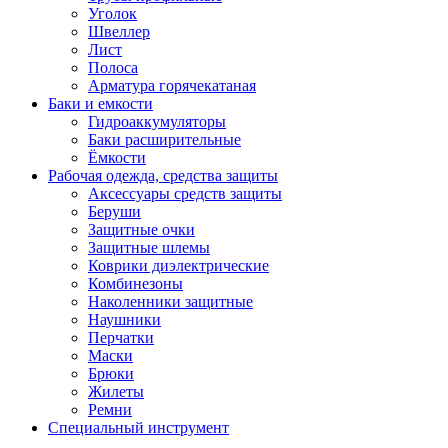
Уголок
Швеллер
Лист
Полоса
Арматура горячекатаная
Баки и емкости
Гидроаккумуляторы
Баки расширительные
Ёмкости
Рабочая одежда, средства защиты
Аксессуары средств защиты
Беруши
Защитные очки
Защитные шлемы
Коврики диэлектрические
Комбинезоны
Наколенники защитные
Наушники
Перчатки
Маски
Брюки
Жилеты
Ремни
Специальный инструмент