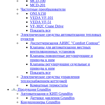
MCD-100
MCD-201
Частотные преобразователи
ONI A150
VEDA VF-101
VEDA VF-51
VF-302C Crane Drive
Показать все
Электрические средства автоматизации тепловых
пунктов
Диспетчеризация АИИС "Comfort Contour"
Клапаны для автоматизации местных
вентиляционных установок
Клапаны поворотные регулирующие и
приводы к ним
Клапаны регулирующие седельные и
приводы к ним
Показать все
Электрические средства управления
теплоснабжением коттеджей
Комнатные термостаты
Продукция Grundfos
Автоматизация и КИП Grundfos
Датчики давления Grundfos
Кондиционеры Grundfos