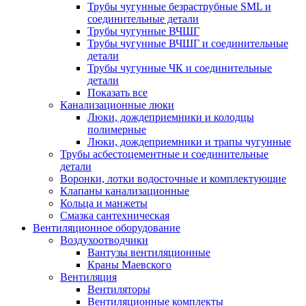
Трубы чугунные безраструбные SML и
соединительные детали
Трубы чугунные ВЧШГ
Трубы чугунные ВЧШГ и соединительные
детали
Трубы чугунные ЧК и соединительные
детали
Показать все
Канализационные люки
Люки, дождеприемники и колодцы
полимерные
Люки, дождеприемники и трапы чугунные
Трубы асбестоцементные и соединительные
детали
Воронки, лотки водосточные и комплектующие
Клапаны канализационные
Кольца и манжеты
Смазка сантехническая
Вентиляционное оборудование
Воздухоотводчики
Вантузы вентиляционные
Краны Маевского
Вентиляция
Вентиляторы
Вентиляционные комплекты