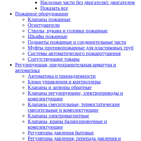
Насосные части без двигателя/с двигателем
Показать все
Пожарное оборудование
Клапаны пожарные
Огнетушители
Стволы, рукава и головки пожарные
Шкафы пожарные
Гидранты пожарные и соединительные части
Муфты противопожарные для пластиковых труб
Системы автоматического пожаротушения
Сопутствующие товары
Регулирующая, предохранительная арматура и
автоматика
Автоматика и принадлежности
Блоки управления и контроллеры
Клапаны и затворы обратные
Клапаны регулирующие, электроприводы и
комплектующие
Клапаны смесительные, термостатические
смесительные и комплектующие
Клапаны электромагнитные
Клапаны, краны балансировочные и
комплектующие
Регуляторы давления бытовые
Регуляторы давления, перепада давления и