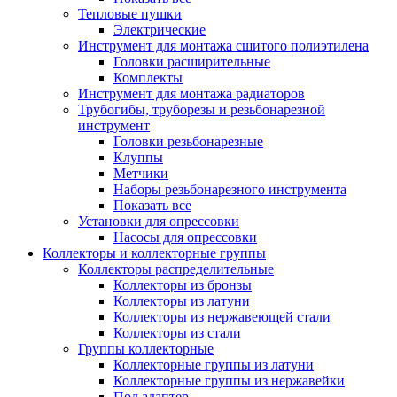
Тепловые пушки
Электрические
Инструмент для монтажа сшитого полиэтилена
Головки расширительные
Комплекты
Инструмент для монтажа радиаторов
Трубогибы, труборезы и резьбонарезной
инструмент
Головки резьбонарезные
Клуппы
Метчики
Наборы резьбонарезного инструмента
Показать все
Установки для опрессовки
Насосы для опрессовки
Коллекторы и коллекторные группы
Коллекторы распределительные
Коллекторы из бронзы
Коллекторы из латуни
Коллекторы из нержавеющей стали
Коллекторы из стали
Группы коллекторные
Коллекторные группы из латуни
Коллекторные группы из нержавейки
Под адаптер