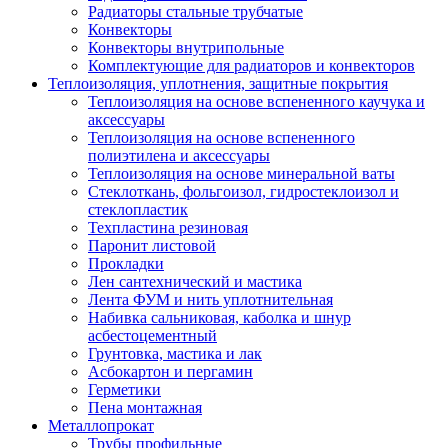
Радиаторы стальные трубчатые
Конвекторы
Конвекторы внутрипольные
Комплектующие для радиаторов и конвекторов
Теплоизоляция, уплотнения, защитные покрытия
Теплоизоляция на основе вспененного каучука и
аксессуары
Теплоизоляция на основе вспененного
полиэтилена и аксессуары
Теплоизоляция на основе минеральной ваты
Стеклоткань, фольгоизол, гидростеклоизол и
стеклопластик
Техпластина резиновая
Паронит листовой
Прокладки
Лен сантехнический и мастика
Лента ФУМ и нить уплотнительная
Набивка сальниковая, каболка и шнур
асбестоцементный
Грунтовка, мастика и лак
Асбокартон и пергамин
Герметики
Пена монтажная
Металлопрокат
Трубы профильные