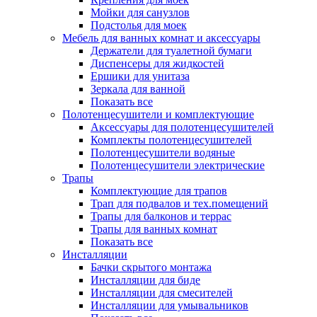
Мойки для санузлов
Подстолья для моек
Мебель для ванных комнат и аксессуары
Держатели для туалетной бумаги
Диспенсеры для жидкостей
Ершики для унитаза
Зеркала для ванной
Показать все
Полотенцесушители и комплектующие
Аксессуары для полотенцесушителей
Комплекты полотенцесушителей
Полотенцесушители водяные
Полотенцесушители электрические
Трапы
Комплектующие для трапов
Трап для подвалов и тех.помещений
Трапы для балконов и террас
Трапы для ванных комнат
Показать все
Инсталляции
Бачки скрытого монтажа
Инсталляции для биде
Инсталляции для смесителей
Инсталляции для умывальников