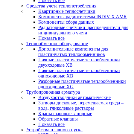
Показать все
Средства учета теплопотребления
Квартирные теплосчетчики
Компоненты радиосистемы INDIV X AMR
Компоненты сбора данных
Радиаторные счетчики–распределители для
индивидуального учета
Показать все
Теплообменное оборудование
Дополнительные компоненты для
пластинчатых теплообменников
Паяные пластинчатые теплообменники
двухходовые XB
Паяные пластинчатые теплообменники
одноходовые ХВ
Разборные пластинчатые теплообменники
одноходовые ХG
Трубопроводная арматура
Воздухоотводчики автоматические
Затворы дисковые, перемещаемая среда –
вода, гликолевые растворы
Краны шаровые запорные
Обратные клапаны
Показать все
Устройства плавного пуска