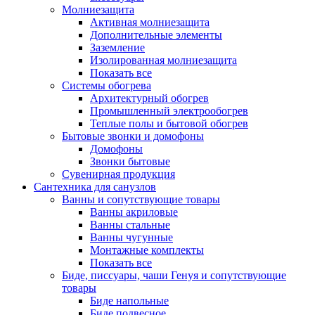
Молниезащита
Активная молниезащита
Дополнительные элементы
Заземление
Изолированная молниезащита
Показать все
Системы обогрева
Архитектурный обогрев
Промышленный электрообогрев
Теплые полы и бытовой обогрев
Бытовые звонки и домофоны
Домофоны
Звонки бытовые
Сувенирная продукция
Сантехника для санузлов
Ванны и сопутствующие товары
Ванны акриловые
Ванны стальные
Ванны чугунные
Монтажные комплекты
Показать все
Биде, писсуары, чаши Генуя и сопутствующие
товары
Биде напольные
Биде подвесное