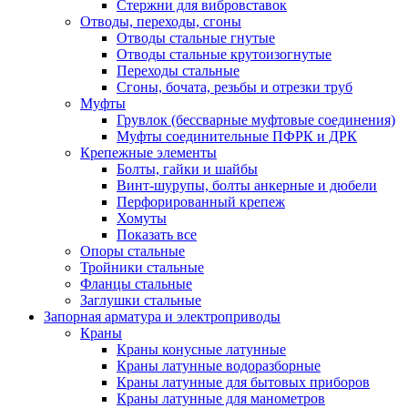
Стержни для вибровставок
Отводы, переходы, сгоны
Отводы стальные гнутые
Отводы стальные крутоизогнутые
Переходы стальные
Сгоны, бочата, резьбы и отрезки труб
Муфты
Грувлок (бессварные муфтовые соединения)
Муфты соединительные ПФРК и ДРК
Крепежные элементы
Болты, гайки и шайбы
Винт-шурупы, болты анкерные и дюбели
Перфорированный крепеж
Хомуты
Показать все
Опоры стальные
Тройники стальные
Фланцы стальные
Заглушки стальные
Запорная арматура и электроприводы
Краны
Краны конусные латунные
Краны латунные водоразборные
Краны латунные для бытовых приборов
Краны латунные для манометров