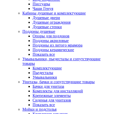
Писсуары
Чаши Генуя
Кабины душевые и комплектующие
Душевые двери
Душевые ограждения
Душевые стенки
Поддоны душевые
Опоры для поддонов
Поддоны акриловые
Поддоны из литого мрамора
Поддоны керамические
Показать все
Умывальники, пьедесталы и сопутствующие
товары
Комплектующие
Пьедесталы
Умывальники
Унитазы, бачки и сопутствующие товары
Бачки для унитаза
Комплекты для инсталляций
Крепежные элементы
Сиденья для унитазов
Показать все
Мойки и подстолья
Крепления для моек