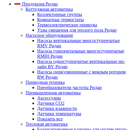
Продукция Ридан
Коттеджная автоматика
Коллекторные группы
Комнатные термостаты
Термоэлектрические приводы
Узлы смешения для теплого пола Ридан
Насосное оборудование
Насосы вертикальные многоступенчатые
RMV Ридан
Насосы горизонтальные многоступенчатые
RMHI Ридан
Насосы одноступенчатые вертикальные ин-
лайн RV Ридан
Насосы циркуляционные с мокрым ротором
RW Ридан
Приводная техника
Преобразователи частоты Ридан
Промышленная автоматика
Аксессуары
Датчики CO2
Датчики влажности
Датчики температуры
Показать все
Тепловая автоматика
Балансировочные клапаны для систем тепло-