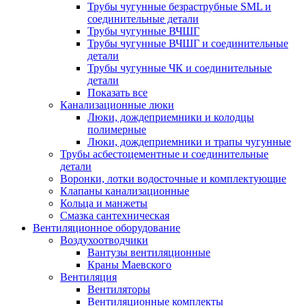
Трубы чугунные безраструбные SML и
соединительные детали
Трубы чугунные ВЧШГ
Трубы чугунные ВЧШГ и соединительные
детали
Трубы чугунные ЧК и соединительные
детали
Показать все
Канализационные люки
Люки, дождеприемники и колодцы
полимерные
Люки, дождеприемники и трапы чугунные
Трубы асбестоцементные и соединительные
детали
Воронки, лотки водосточные и комплектующие
Клапаны канализационные
Кольца и манжеты
Смазка сантехническая
Вентиляционное оборудование
Воздухоотводчики
Вантузы вентиляционные
Краны Маевского
Вентиляция
Вентиляторы
Вентиляционные комплекты