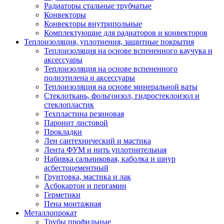
Радиаторы стальные трубчатые
Конвекторы
Конвекторы внутрипольные
Комплектующие для радиаторов и конвекторов
Теплоизоляция, уплотнения, защитные покрытия
Теплоизоляция на основе вспененного каучука и
аксессуары
Теплоизоляция на основе вспененного
полиэтилена и аксессуары
Теплоизоляция на основе минеральной ваты
Стеклоткань, фольгоизол, гидростеклоизол и
стеклопластик
Техпластина резиновая
Паронит листовой
Прокладки
Лен сантехнический и мастика
Лента ФУМ и нить уплотнительная
Набивка сальниковая, каболка и шнур
асбестоцементный
Грунтовка, мастика и лак
Асбокартон и пергамин
Герметики
Пена монтажная
Металлопрокат
Трубы профильные