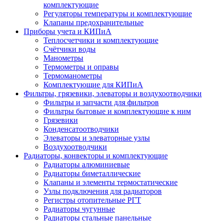
комплектующие
Регуляторы температуры и комплектующие
Клапаны предохранительные
Приборы учета и КИПиА
Теплосчетчики и комплектующие
Счётчики воды
Манометры
Термометры и оправы
Термоманометры
Комплектующие для КИПиА
Фильтры, грязевики, элеваторы и воздухоотводчики
Фильтры и запчасти для фильтров
Фильтры бытовые и комплектующие к ним
Грязевики
Конденсатоотводчики
Элеваторы и элеваторные узлы
Воздухоотводчики
Радиаторы, конвекторы и комплектующие
Радиаторы алюминиевые
Радиаторы биметаллические
Клапаны и элементы термостатические
Узлы подключения для радиаторов
Регистры отопительные РГТ
Радиаторы чугунные
Радиаторы стальные панельные