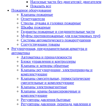
Насосные части без двигателя/с двигателем
Показать все
Пожарное оборудование
Клапаны пожарные
Огнетушители
Стволы, рукава и головки пожарные
Шкафы пожарные
Гидранты пожарные и соединительные части
Муфты противопожарные для пластиковых труб
Системы автоматического пожаротушения
Сопутствующие товары
Регулирующая, предохранительная арматура и
автоматика
Автоматика и принадлежности
Блоки управления и контроллеры
Клапаны и затворы обратные
Клапаны регулирующие, электроприводы и
комплектующие
Клапаны смесительные, термостатические
смесительные и комплектующие
Клапаны электромагнитные
Клапаны, краны балансировочные и
комплектующие
Регуляторы давления бытовые
Регуляторы давления, перепада давления и