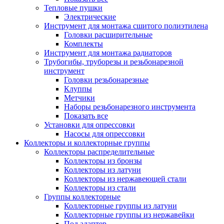
Тепловые пушки
Электрические
Инструмент для монтажа сшитого полиэтилена
Головки расширительные
Комплекты
Инструмент для монтажа радиаторов
Трубогибы, труборезы и резьбонарезной
инструмент
Головки резьбонарезные
Клуппы
Метчики
Наборы резьбонарезного инструмента
Показать все
Установки для опрессовки
Насосы для опрессовки
Коллекторы и коллекторные группы
Коллекторы распределительные
Коллекторы из бронзы
Коллекторы из латуни
Коллекторы из нержавеющей стали
Коллекторы из стали
Группы коллекторные
Коллекторные группы из латуни
Коллекторные группы из нержавейки
Под адаптер