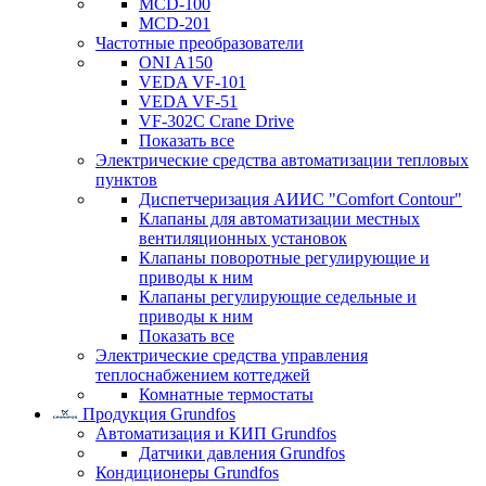
MCD-100
MCD-201
Частотные преобразователи
ONI A150
VEDA VF-101
VEDA VF-51
VF-302C Crane Drive
Показать все
Электрические средства автоматизации тепловых
пунктов
Диспетчеризация АИИС "Comfort Contour"
Клапаны для автоматизации местных
вентиляционных установок
Клапаны поворотные регулирующие и
приводы к ним
Клапаны регулирующие седельные и
приводы к ним
Показать все
Электрические средства управления
теплоснабжением коттеджей
Комнатные термостаты
Продукция Grundfos
Автоматизация и КИП Grundfos
Датчики давления Grundfos
Кондиционеры Grundfos