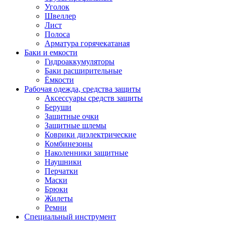
Уголок
Швеллер
Лист
Полоса
Арматура горячекатаная
Баки и емкости
Гидроаккумуляторы
Баки расширительные
Ёмкости
Рабочая одежда, средства защиты
Аксессуары средств защиты
Беруши
Защитные очки
Защитные шлемы
Коврики диэлектрические
Комбинезоны
Наколенники защитные
Наушники
Перчатки
Маски
Брюки
Жилеты
Ремни
Специальный инструмент