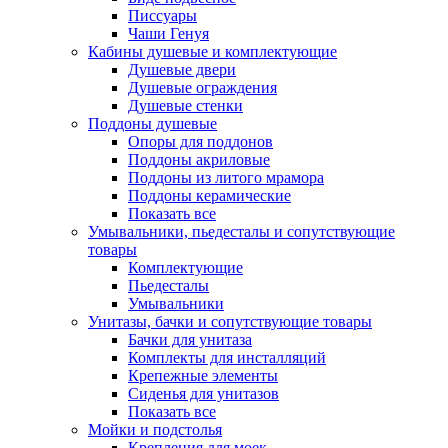
Писсуары
Чаши Генуя
Кабины душевые и комплектующие
Душевые двери
Душевые ограждения
Душевые стенки
Поддоны душевые
Опоры для поддонов
Поддоны акриловые
Поддоны из литого мрамора
Поддоны керамические
Показать все
Умывальники, пьедесталы и сопутствующие
товары
Комплектующие
Пьедесталы
Умывальники
Унитазы, бачки и сопутствующие товары
Бачки для унитаза
Комплекты для инсталляций
Крепежные элементы
Сиденья для унитазов
Показать все
Мойки и подстолья
Крепления для моек