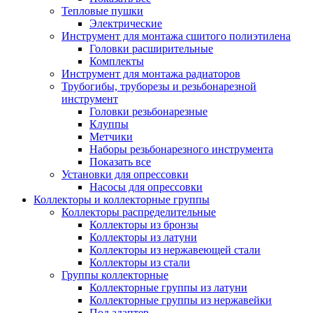
Тепловые пушки
Электрические
Инструмент для монтажа сшитого полиэтилена
Головки расширительные
Комплекты
Инструмент для монтажа радиаторов
Трубогибы, труборезы и резьбонарезной
инструмент
Головки резьбонарезные
Клуппы
Метчики
Наборы резьбонарезного инструмента
Показать все
Установки для опрессовки
Насосы для опрессовки
Коллекторы и коллекторные группы
Коллекторы распределительные
Коллекторы из бронзы
Коллекторы из латуни
Коллекторы из нержавеющей стали
Коллекторы из стали
Группы коллекторные
Коллекторные группы из латуни
Коллекторные группы из нержавейки
Под адаптер