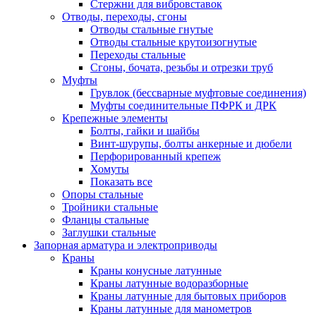
Стержни для вибровставок
Отводы, переходы, сгоны
Отводы стальные гнутые
Отводы стальные крутоизогнутые
Переходы стальные
Сгоны, бочата, резьбы и отрезки труб
Муфты
Грувлок (бессварные муфтовые соединения)
Муфты соединительные ПФРК и ДРК
Крепежные элементы
Болты, гайки и шайбы
Винт-шурупы, болты анкерные и дюбели
Перфорированный крепеж
Хомуты
Показать все
Опоры стальные
Тройники стальные
Фланцы стальные
Заглушки стальные
Запорная арматура и электроприводы
Краны
Краны конусные латунные
Краны латунные водоразборные
Краны латунные для бытовых приборов
Краны латунные для манометров