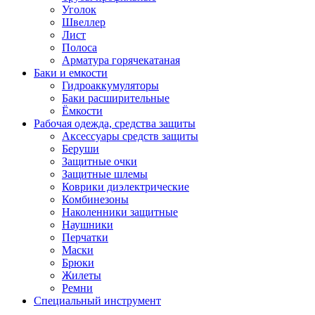
Уголок
Швеллер
Лист
Полоса
Арматура горячекатаная
Баки и емкости
Гидроаккумуляторы
Баки расширительные
Ёмкости
Рабочая одежда, средства защиты
Аксессуары средств защиты
Беруши
Защитные очки
Защитные шлемы
Коврики диэлектрические
Комбинезоны
Наколенники защитные
Наушники
Перчатки
Маски
Брюки
Жилеты
Ремни
Специальный инструмент