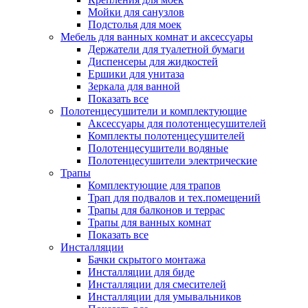
Мойки для санузлов
Подстолья для моек
Мебель для ванных комнат и аксессуары
Держатели для туалетной бумаги
Диспенсеры для жидкостей
Ершики для унитаза
Зеркала для ванной
Показать все
Полотенцесушители и комплектующие
Аксессуары для полотенцесушителей
Комплекты полотенцесушителей
Полотенцесушители водяные
Полотенцесушители электрические
Трапы
Комплектующие для трапов
Трап для подвалов и тех.помещений
Трапы для балконов и террас
Трапы для ванных комнат
Показать все
Инсталляции
Бачки скрытого монтажа
Инсталляции для биде
Инсталляции для смесителей
Инсталляции для умывальников