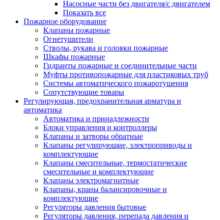
Насосные части без двигателя/с двигателем
Показать все
Пожарное оборудование
Клапаны пожарные
Огнетушители
Стволы, рукава и головки пожарные
Шкафы пожарные
Гидранты пожарные и соединительные части
Муфты противопожарные для пластиковых труб
Системы автоматического пожаротушения
Сопутствующие товары
Регулирующая, предохранительная арматура и
автоматика
Автоматика и принадлежности
Блоки управления и контроллеры
Клапаны и затворы обратные
Клапаны регулирующие, электроприводы и
комплектующие
Клапаны смесительные, термостатические
смесительные и комплектующие
Клапаны электромагнитные
Клапаны, краны балансировочные и
комплектующие
Регуляторы давления бытовые
Регуляторы давления, перепада давления и