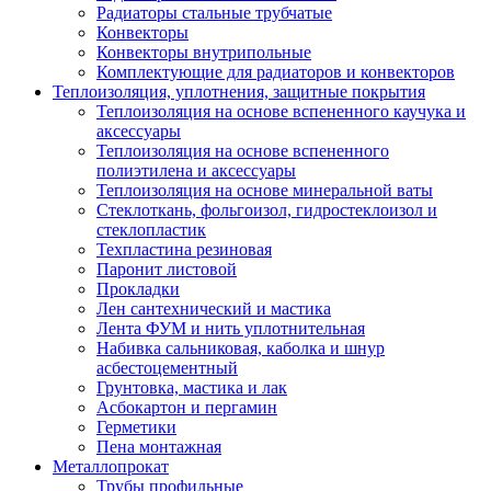
Радиаторы стальные трубчатые
Конвекторы
Конвекторы внутрипольные
Комплектующие для радиаторов и конвекторов
Теплоизоляция, уплотнения, защитные покрытия
Теплоизоляция на основе вспененного каучука и
аксессуары
Теплоизоляция на основе вспененного
полиэтилена и аксессуары
Теплоизоляция на основе минеральной ваты
Стеклоткань, фольгоизол, гидростеклоизол и
стеклопластик
Техпластина резиновая
Паронит листовой
Прокладки
Лен сантехнический и мастика
Лента ФУМ и нить уплотнительная
Набивка сальниковая, каболка и шнур
асбестоцементный
Грунтовка, мастика и лак
Асбокартон и пергамин
Герметики
Пена монтажная
Металлопрокат
Трубы профильные