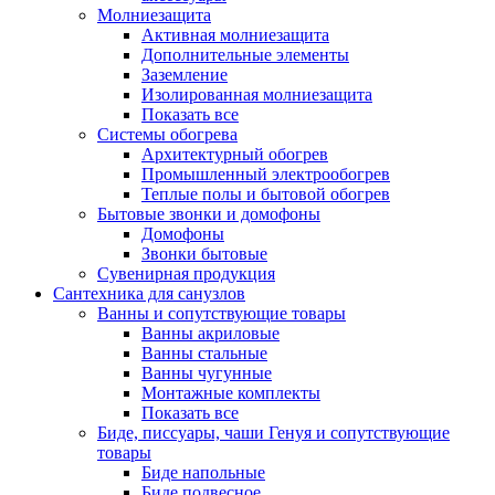
Молниезащита
Активная молниезащита
Дополнительные элементы
Заземление
Изолированная молниезащита
Показать все
Системы обогрева
Архитектурный обогрев
Промышленный электрообогрев
Теплые полы и бытовой обогрев
Бытовые звонки и домофоны
Домофоны
Звонки бытовые
Сувенирная продукция
Сантехника для санузлов
Ванны и сопутствующие товары
Ванны акриловые
Ванны стальные
Ванны чугунные
Монтажные комплекты
Показать все
Биде, писсуары, чаши Генуя и сопутствующие
товары
Биде напольные
Биде подвесное