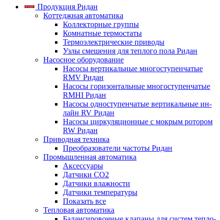
Продукция Ридан
Коттеджная автоматика
Коллекторные группы
Комнатные термостаты
Термоэлектрические приводы
Узлы смешения для теплого пола Ридан
Насосное оборудование
Насосы вертикальные многоступенчатые
RMV Ридан
Насосы горизонтальные многоступенчатые
RMHI Ридан
Насосы одноступенчатые вертикальные ин-
лайн RV Ридан
Насосы циркуляционные с мокрым ротором
RW Ридан
Приводная техника
Преобразователи частоты Ридан
Промышленная автоматика
Аксессуары
Датчики CO2
Датчики влажности
Датчики температуры
Показать все
Тепловая автоматика
Балансировочные клапаны для систем тепло-