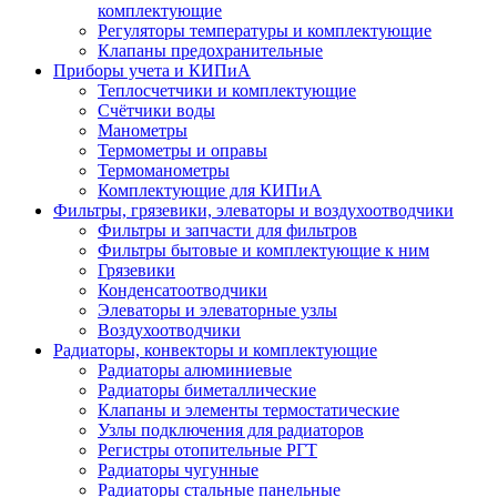
комплектующие
Регуляторы температуры и комплектующие
Клапаны предохранительные
Приборы учета и КИПиА
Теплосчетчики и комплектующие
Счётчики воды
Манометры
Термометры и оправы
Термоманометры
Комплектующие для КИПиА
Фильтры, грязевики, элеваторы и воздухоотводчики
Фильтры и запчасти для фильтров
Фильтры бытовые и комплектующие к ним
Грязевики
Конденсатоотводчики
Элеваторы и элеваторные узлы
Воздухоотводчики
Радиаторы, конвекторы и комплектующие
Радиаторы алюминиевые
Радиаторы биметаллические
Клапаны и элементы термостатические
Узлы подключения для радиаторов
Регистры отопительные РГТ
Радиаторы чугунные
Радиаторы стальные панельные