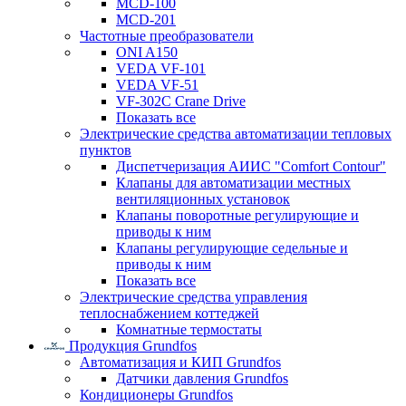
MCD-100
MCD-201
Частотные преобразователи
ONI A150
VEDA VF-101
VEDA VF-51
VF-302C Crane Drive
Показать все
Электрические средства автоматизации тепловых
пунктов
Диспетчеризация АИИС "Comfort Contour"
Клапаны для автоматизации местных
вентиляционных установок
Клапаны поворотные регулирующие и
приводы к ним
Клапаны регулирующие седельные и
приводы к ним
Показать все
Электрические средства управления
теплоснабжением коттеджей
Комнатные термостаты
Продукция Grundfos
Автоматизация и КИП Grundfos
Датчики давления Grundfos
Кондиционеры Grundfos