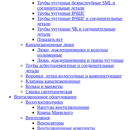
Трубы чугунные безраструбные SML и
соединительные детали
Трубы чугунные ВЧШГ
Трубы чугунные ВЧШГ и соединительные
детали
Трубы чугунные ЧК и соединительные
детали
Показать все
Канализационные люки
Люки, дождеприемники и колодцы
полимерные
Люки, дождеприемники и трапы чугунные
Трубы асбестоцементные и соединительные
детали
Воронки, лотки водосточные и комплектующие
Клапаны канализационные
Кольца и манжеты
Смазка сантехническая
Вентиляционное оборудование
Воздухоотводчики
Вантузы вентиляционные
Краны Маевского
Вентиляция
Вентиляторы
Вентиляционные комплекты