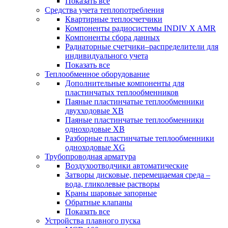
Показать все
Средства учета теплопотребления
Квартирные теплосчетчики
Компоненты радиосистемы INDIV X AMR
Компоненты сбора данных
Радиаторные счетчики–распределители для
индивидуального учета
Показать все
Теплообменное оборудование
Дополнительные компоненты для
пластинчатых теплообменников
Паяные пластинчатые теплообменники
двухходовые XB
Паяные пластинчатые теплообменники
одноходовые ХВ
Разборные пластинчатые теплообменники
одноходовые ХG
Трубопроводная арматура
Воздухоотводчики автоматические
Затворы дисковые, перемещаемая среда –
вода, гликолевые растворы
Краны шаровые запорные
Обратные клапаны
Показать все
Устройства плавного пуска