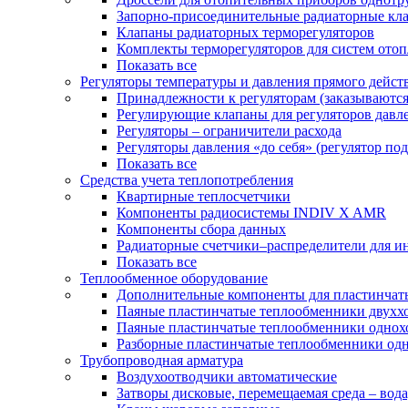
Запорно-присоединительные радиаторные кл
Клапаны радиаторных терморегуляторов
Комплекты терморегуляторов для систем ото
Показать все
Регуляторы температуры и давления прямого дейст
Принадлежности к регуляторам (заказываютс
Регулирующие клапаны для регуляторов давле
Регуляторы – ограничители расхода
Регуляторы давления «до себя» (регулятор по
Показать все
Средства учета теплопотребления
Квартирные теплосчетчики
Компоненты радиосистемы INDIV X AMR
Компоненты сбора данных
Радиаторные счетчики–распределители для и
Показать все
Теплообменное оборудование
Дополнительные компоненты для пластинчат
Паяные пластинчатые теплообменники двухх
Паяные пластинчатые теплообменники одно
Разборные пластинчатые теплообменники од
Трубопроводная арматура
Воздухоотводчики автоматические
Затворы дисковые, перемещаемая среда – вода