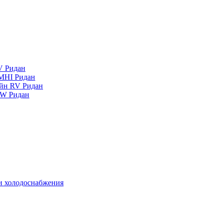
V Ридан
MHI Ридан
айн RV Ридан
RW Ридан
 и холодоснабжения