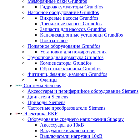
Мембранные баки Grundfos
Гидроаккумуляторы Grundfos
Насосное оборудование Grundfos
Вихревые насосы Grundfos
Дренажные насосы Grundfos
Запчасти для насосов Grundfos
Канализационные установки Grundfos
Показать все
Пожарное оборудование Grundfos
Установки для пожаротушения
Трубопроводная арматура Grundfos
Компенсаторы Grundfos
Обратные клапаны Grundfos
Фитинги, фланцы, камлоки Grundfos
Фланцы
Системы Siemens
Аксессуары и периферийное оборудование Siemens
Двигатели Siemens
Приводы Siemens
Частотные преобразователи Siemens
Электрика EKF
Оборудование среднего напряжения Stingray
Аксессуары до 10кВ
Вакуумные выключатели
Выключатели нагрузки 10кВ