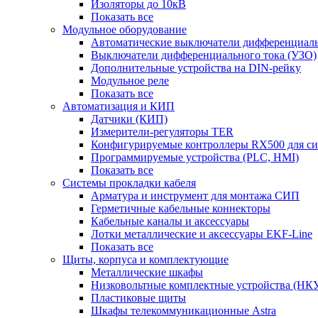
Изоляторы до 10кВ
Показать все
Модульное оборудование
Автоматические выключатели дифференциаль
Выключатели дифференциального тока (УЗО)
Дополнительные устройства на DIN-рейку
Модульное реле
Показать все
Автоматизация и КИП
Датчики (КИП)
Измерители-регуляторы TER
Конфигурируемые контроллеры RX500 для с
Программируемые устройства (PLC, HMI)
Показать все
Системы прокладки кабеля
Арматура и инструмент для монтажа СИП
Герметичные кабельные коннекторы
Кабельные каналы и аксессуары
Лотки металлические и аксессуары EKF-Line
Показать все
Щиты, корпуса и комплектующие
Металлические шкафы
Низковольтные комплектные устройства (НК
Пластиковые щиты
Шкафы телекоммуникационные Astra