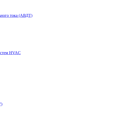
ного тока (АВДТ)
истем HVAC
У)