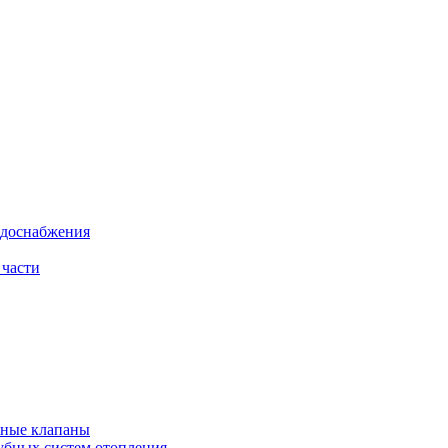
одоснабжения
 части
рные клапаны
убных систем отопления