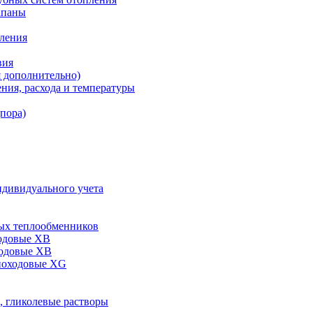
апаны
пления
вия
я дополнительно)
ния, расхода и температуры
дпора)
ндивидуального учета
ых теплообменников
одовые XB
ходовые ХВ
ноходовые ХG
, гликолевые растворы