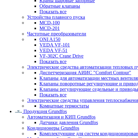
Краны шаровые запорные
Обратные клапаны
Показать все
Устройства плавного пуска
MCD-100
MCD-201
Частотные преобразователи
ONI A150
VEDA VF-101
VEDA VF-51
VF-302C Crane Drive
Показать все
Электрические средства автоматизации тепловых п
Диспетчеризация АИИС "Comfort Contour"
Клапаны для автоматизации местных вентил
Клапаны поворотные регулирующие и приво
Клапаны регулирующие седельные и приводы
Показать все
Электрические средства управления теплоснабжен
Комнатные термостаты
Продукция Grundfos
Автоматизация и КИП Grundfos
Датчики давления Grundfos
Кондиционеры Grundfos
Комплектующие для систем кондиционирова