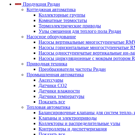
Продукция Ридан
Коттеджная автоматика
Коллекторные группы
Комнатные термостаты
Термоэлектрические приводы
Узлы смешения для теплого пола Ридан
Насосное оборудование
Насосы вертикальные многоступенчатые RM
Насосы горизонтальные многоступенчатые R
Насосы одноступенчатые вертикальные ин-л
Насосы циркуляционные с мокрым ротором 
Приводная техника
Преобразователи частоты Ридан
Промышленная автоматика
Аксессуары
Датчики CO2
Датчики влажности
Датчики температуры
Показать все
Тепловая автоматика
Балансировочные клапаны для систем тепло-
Клапаны и электроприводы
Коллекторы и распределительные узлы
Контроллеры и диспетчеризация
Показать все