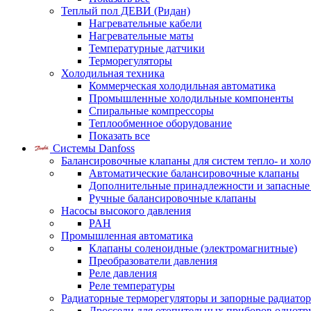
Теплый пол ДЕВИ (Ридан)
Нагревательные кабели
Нагревательные маты
Температурные датчики
Терморегуляторы
Холодильная техника
Коммерческая холодильная автоматика
Промышленные холодильные компоненты
Спиральные компрессоры
Теплообменное оборудование
Показать все
Системы Danfoss
Балансировочные клапаны для систем тепло- и хол
Автоматические балансировочные клапаны
Дополнительные принадлежности и запасные
Ручные балансировочные клапаны
Насосы высокого давления
PAH
Промышленная автоматика
Клапаны соленоидные (электромагнитные)
Преобразователи давления
Реле давления
Реле температуры
Радиаторные терморегуляторы и запорные радиато
Дроссели для отопительных приборов однотр