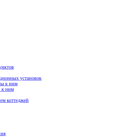
унктов
яционных установок
ды к ним
 к ним
ием коттеджей
ния