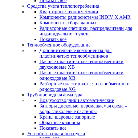
Показать все
Средства учета теплопотребления
Квартирные теплосчетчики
Компоненты радиосистемы INDIV X AMR
Компоненты сбора данных
Радиаторные счетчики–распределители для
индивидуального учета
Показать все
Теплообменное оборудование
Дополнительные компоненты для
пластинчатых теплообменников
Паяные пластинчатые теплообменники
двухходовые XB
Паяные пластинчатые теплообменники
одноходовые ХВ
Разборные пластинчатые теплообменники
одноходовые ХG
Трубопроводная арматура
Воздухоотводчики автоматические
Затворы дисковые, перемещаемая среда –
вода, гликолевые растворы
Краны шаровые запорные
Обратные клапаны
Показать все
Устройства плавного пуска