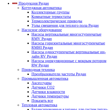
Продукция Ридан
Коттеджная автоматика
Коллекторные группы
Комнатные термостаты
Термоэлектрические приводы
Узлы смешения для теплого пола Ридан
Насосное оборудование
Насосы вертикальные многоступенчатые
RMV Ридан
Насосы горизонтальные многоступенчатые
RMHI Ридан
Насосы одноступенчатые вертикальные ин-
лайн RV Ридан
Насосы циркуляционные с мокрым ротором
RW Ридан
Приводная техника
Преобразователи частоты Ридан
Промышленная автоматика
Аксессуары
Датчики CO2
Датчики влажности
Датчики температуры
Показать все
Тепловая автоматика
Балансировочные клапаны для систем тепло-