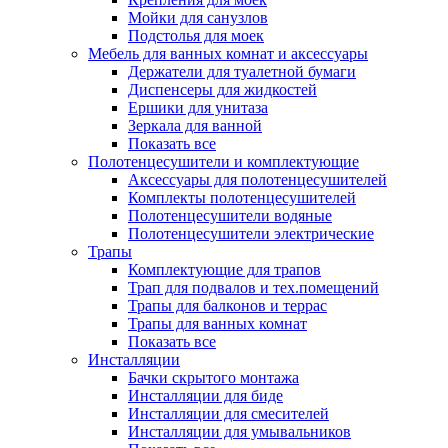
Мойки для санузлов
Подстолья для моек
Мебель для ванных комнат и аксессуары
Держатели для туалетной бумаги
Диспенсеры для жидкостей
Ершики для унитаза
Зеркала для ванной
Показать все
Полотенцесушители и комплектующие
Аксессуары для полотенцесушителей
Комплекты полотенцесушителей
Полотенцесушители водяные
Полотенцесушители электрические
Трапы
Комплектующие для трапов
Трап для подвалов и тех.помещений
Трапы для балконов и террас
Трапы для ванных комнат
Показать все
Инсталляции
Бачки скрытого монтажа
Инсталляции для биде
Инсталляции для смесителей
Инсталляции для умывальников