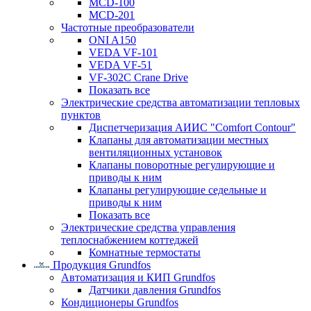
MCD-100
MCD-201
Частотные преобразователи
ONI A150
VEDA VF-101
VEDA VF-51
VF-302C Crane Drive
Показать все
Электрические средства автоматизации тепловых
пунктов
Диспетчеризация АИИС "Comfort Contour"
Клапаны для автоматизации местных
вентиляционных установок
Клапаны поворотные регулирующие и
приводы к ним
Клапаны регулирующие седельные и
приводы к ним
Показать все
Электрические средства управления
теплоснабжением коттеджей
Комнатные термостаты
Продукция Grundfos
Автоматизация и КИП Grundfos
Датчики давления Grundfos
Кондиционеры Grundfos