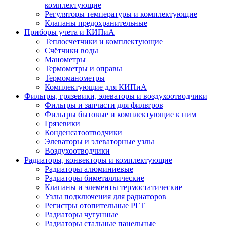
комплектующие
Регуляторы температуры и комплектующие
Клапаны предохранительные
Приборы учета и КИПиА
Теплосчетчики и комплектующие
Счётчики воды
Манометры
Термометры и оправы
Термоманометры
Комплектующие для КИПиА
Фильтры, грязевики, элеваторы и воздухоотводчики
Фильтры и запчасти для фильтров
Фильтры бытовые и комплектующие к ним
Грязевики
Конденсатоотводчики
Элеваторы и элеваторные узлы
Воздухоотводчики
Радиаторы, конвекторы и комплектующие
Радиаторы алюминиевые
Радиаторы биметаллические
Клапаны и элементы термостатические
Узлы подключения для радиаторов
Регистры отопительные РГТ
Радиаторы чугунные
Радиаторы стальные панельные