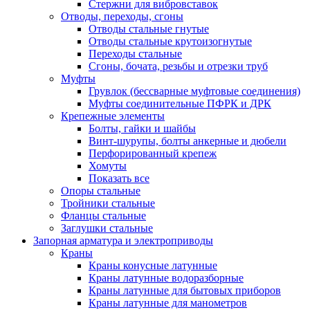
Стержни для вибровставок
Отводы, переходы, сгоны
Отводы стальные гнутые
Отводы стальные крутоизогнутые
Переходы стальные
Сгоны, бочата, резьбы и отрезки труб
Муфты
Грувлок (бессварные муфтовые соединения)
Муфты соединительные ПФРК и ДРК
Крепежные элементы
Болты, гайки и шайбы
Винт-шурупы, болты анкерные и дюбели
Перфорированный крепеж
Хомуты
Показать все
Опоры стальные
Тройники стальные
Фланцы стальные
Заглушки стальные
Запорная арматура и электроприводы
Краны
Краны конусные латунные
Краны латунные водоразборные
Краны латунные для бытовых приборов
Краны латунные для манометров