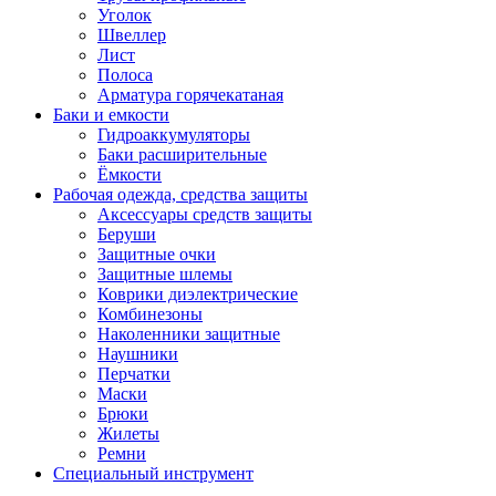
Уголок
Швеллер
Лист
Полоса
Арматура горячекатаная
Баки и емкости
Гидроаккумуляторы
Баки расширительные
Ёмкости
Рабочая одежда, средства защиты
Аксессуары средств защиты
Беруши
Защитные очки
Защитные шлемы
Коврики диэлектрические
Комбинезоны
Наколенники защитные
Наушники
Перчатки
Маски
Брюки
Жилеты
Ремни
Специальный инструмент