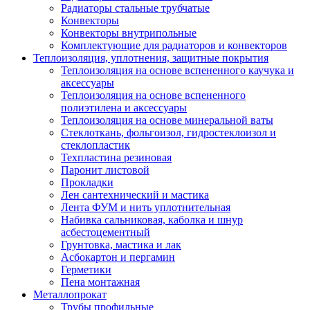
Радиаторы стальные трубчатые
Конвекторы
Конвекторы внутрипольные
Комплектующие для радиаторов и конвекторов
Теплоизоляция, уплотнения, защитные покрытия
Теплоизоляция на основе вспененного каучука и
аксессуары
Теплоизоляция на основе вспененного
полиэтилена и аксессуары
Теплоизоляция на основе минеральной ваты
Стеклоткань, фольгоизол, гидростеклоизол и
стеклопластик
Техпластина резиновая
Паронит листовой
Прокладки
Лен сантехнический и мастика
Лента ФУМ и нить уплотнительная
Набивка сальниковая, каболка и шнур
асбестоцементный
Грунтовка, мастика и лак
Асбокартон и пергамин
Герметики
Пена монтажная
Металлопрокат
Трубы профильные