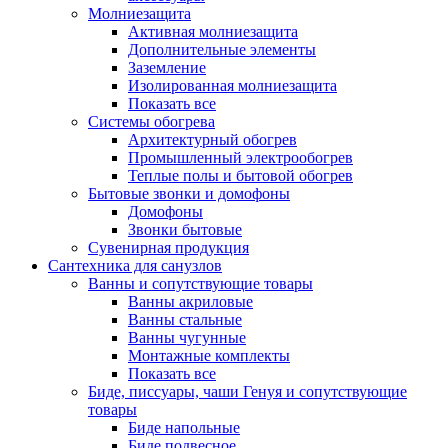
Молниезащита
Активная молниезащита
Дополнительные элементы
Заземление
Изолированная молниезащита
Показать все
Системы обогрева
Архитектурный обогрев
Промышленный электрообогрев
Теплые полы и бытовой обогрев
Бытовые звонки и домофоны
Домофоны
Звонки бытовые
Сувенирная продукция
Сантехника для санузлов
Ванны и сопутствующие товары
Ванны акриловые
Ванны стальные
Ванны чугунные
Монтажные комплекты
Показать все
Биде, писсуары, чаши Генуя и сопутствующие
товары
Биде напольные
Биде подвесное