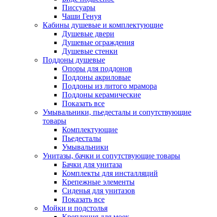
Писсуары
Чаши Генуя
Кабины душевые и комплектующие
Душевые двери
Душевые ограждения
Душевые стенки
Поддоны душевые
Опоры для поддонов
Поддоны акриловые
Поддоны из литого мрамора
Поддоны керамические
Показать все
Умывальники, пьедесталы и сопутствующие
товары
Комплектующие
Пьедесталы
Умывальники
Унитазы, бачки и сопутствующие товары
Бачки для унитаза
Комплекты для инсталляций
Крепежные элементы
Сиденья для унитазов
Показать все
Мойки и подстолья
Крепления для моек