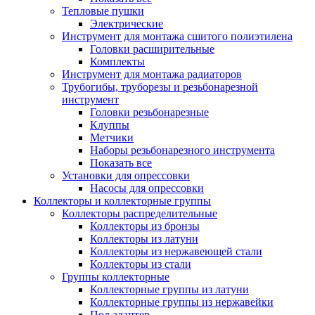
Тепловые пушки
Электрические
Инструмент для монтажа сшитого полиэтилена
Головки расширительные
Комплекты
Инструмент для монтажа радиаторов
Трубогибы, труборезы и резьбонарезной
инструмент
Головки резьбонарезные
Клуппы
Метчики
Наборы резьбонарезного инструмента
Показать все
Установки для опрессовки
Насосы для опрессовки
Коллекторы и коллекторные группы
Коллекторы распределительные
Коллекторы из бронзы
Коллекторы из латуни
Коллекторы из нержавеющей стали
Коллекторы из стали
Группы коллекторные
Коллекторные группы из латуни
Коллекторные группы из нержавейки
Под адаптер