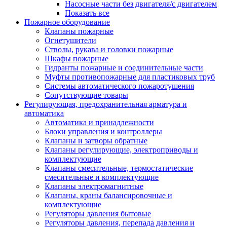
Насосные части без двигателя/с двигателем
Показать все
Пожарное оборудование
Клапаны пожарные
Огнетушители
Стволы, рукава и головки пожарные
Шкафы пожарные
Гидранты пожарные и соединительные части
Муфты противопожарные для пластиковых труб
Системы автоматического пожаротушения
Сопутствующие товары
Регулирующая, предохранительная арматура и
автоматика
Автоматика и принадлежности
Блоки управления и контроллеры
Клапаны и затворы обратные
Клапаны регулирующие, электроприводы и
комплектующие
Клапаны смесительные, термостатические
смесительные и комплектующие
Клапаны электромагнитные
Клапаны, краны балансировочные и
комплектующие
Регуляторы давления бытовые
Регуляторы давления, перепада давления и