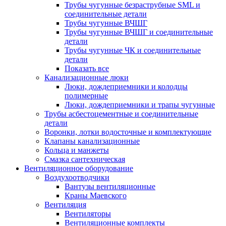
Трубы чугунные безраструбные SML и
соединительные детали
Трубы чугунные ВЧШГ
Трубы чугунные ВЧШГ и соединительные
детали
Трубы чугунные ЧК и соединительные
детали
Показать все
Канализационные люки
Люки, дождеприемники и колодцы
полимерные
Люки, дождеприемники и трапы чугунные
Трубы асбестоцементные и соединительные
детали
Воронки, лотки водосточные и комплектующие
Клапаны канализационные
Кольца и манжеты
Смазка сантехническая
Вентиляционное оборудование
Воздухоотводчики
Вантузы вентиляционные
Краны Маевского
Вентиляция
Вентиляторы
Вентиляционные комплекты