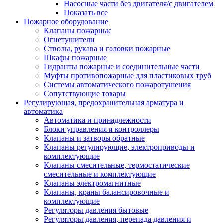
Насосные части без двигателя/с двигателем
Показать все
Пожарное оборудование
Клапаны пожарные
Огнетушители
Стволы, рукава и головки пожарные
Шкафы пожарные
Гидранты пожарные и соединительные части
Муфты противопожарные для пластиковых труб
Системы автоматического пожаротушения
Сопутствующие товары
Регулирующая, предохранительная арматура и
автоматика
Автоматика и принадлежности
Блоки управления и контроллеры
Клапаны и затворы обратные
Клапаны регулирующие, электроприводы и
комплектующие
Клапаны смесительные, термостатические
смесительные и комплектующие
Клапаны электромагнитные
Клапаны, краны балансировочные и
комплектующие
Регуляторы давления бытовые
Регуляторы давления, перепада давления и