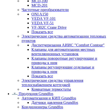
MCD-100
MCD-201
Частотные преобразователи
ONI A150
VEDA VF-101
VEDA VF-51
VF-302C Crane Drive
Показать все
Электрические средства автоматизации тепловых
пунктов
Диспетчеризация АИИС "Comfort Contour"
Клапаны для автоматизации местных
вентиляционных установок
Клапаны поворотные регулирующие и
приводы к ним
Клапаны регулирующие седельные и
приводы к ним
Показать все
Электрические средства управления
теплоснабжением коттеджей
Комнатные термостаты
Продукция Grundfos
Автоматизация и КИП Grundfos
Датчики давления Grundfos
Кондиционеры Grundfos