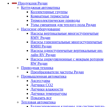
Продукция Ридан
Коттеджная автоматика
Коллекторные группы
Комнатные термостаты
Термоэлектрические приводы
Узлы смешения для теплого пола Ридан
Насосное оборудование
Насосы вертикальные многоступенчатые
RMV Ридан
Насосы горизонтальные многоступенчатые
RMHI Ридан
Насосы одноступенчатые вертикальные ин-
лайн RV Ридан
Насосы циркуляционные с мокрым ротором
RW Ридан
Приводная техника
Преобразователи частоты Ридан
Промышленная автоматика
Аксессуары
Датчики CO2
Датчики влажности
Датчики температуры
Показать все
Тепловая автоматика
Балансировочные клапаны для систем тепло-