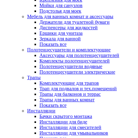
Мойки для санузлов
Подстолья для моек
Мебель для ванных комнат и аксессуары
Держатели для туалетной бумаги
Диспенсеры для жидкостей
Ершики для унитаза
Зеркала для ванной
Показать все
Полотенцесушители и комплектующие
Аксессуары для полотенцесушителей
Комплекты полотенцесушителей
Полотенцесушители водяные
Полотенцесушители электрические
Трапы
Комплектующие для трапов
Трап для подвалов и тех.помещений
Трапы для балконов и террас
Трапы для ванных комнат
Показать все
Инсталляции
Бачки скрытого монтажа
Инсталляции для биде
Инсталляции для смесителей
Инсталляции для умывальников