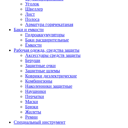
Уголок
Швеллер
Лист
Полоса
Арматура горячекатаная
Баки и емкости
Гидроаккумуляторы
Баки расширительные
Ёмкости
Рабочая одежда, средства защиты
Аксессуары средств защиты
Беруши
Защитные очки
Защитные шлемы
Коврики диэлектрические
Комбинезоны
Наколенники защитные
Наушники
Перчатки
Маски
Брюки
Жилеты
Ремни
Специальный инструмент