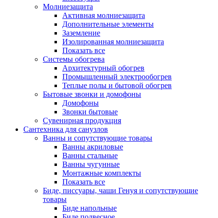
Молниезащита
Активная молниезащита
Дополнительные элементы
Заземление
Изолированная молниезащита
Показать все
Системы обогрева
Архитектурный обогрев
Промышленный электрообогрев
Теплые полы и бытовой обогрев
Бытовые звонки и домофоны
Домофоны
Звонки бытовые
Сувенирная продукция
Сантехника для санузлов
Ванны и сопутствующие товары
Ванны акриловые
Ванны стальные
Ванны чугунные
Монтажные комплекты
Показать все
Биде, писсуары, чаши Генуя и сопутствующие
товары
Биде напольные
Биде подвесное