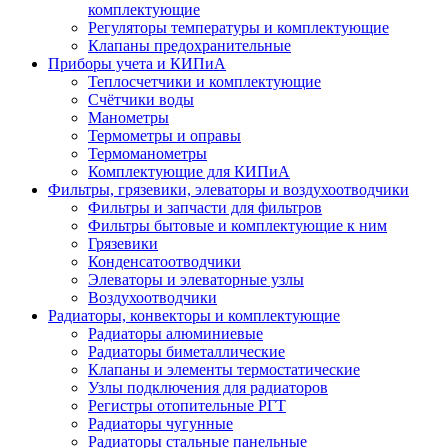
комплектующие
Регуляторы температуры и комплектующие
Клапаны предохранительные
Приборы учета и КИПиА
Теплосчетчики и комплектующие
Счётчики воды
Манометры
Термометры и оправы
Термоманометры
Комплектующие для КИПиА
Фильтры, грязевики, элеваторы и воздухоотводчики
Фильтры и запчасти для фильтров
Фильтры бытовые и комплектующие к ним
Грязевики
Конденсатоотводчики
Элеваторы и элеваторные узлы
Воздухоотводчики
Радиаторы, конвекторы и комплектующие
Радиаторы алюминиевые
Радиаторы биметаллические
Клапаны и элементы термостатические
Узлы подключения для радиаторов
Регистры отопительные РГТ
Радиаторы чугунные
Радиаторы стальные панельные