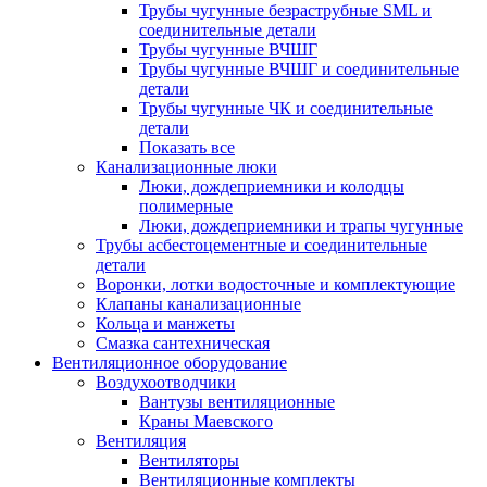
Трубы чугунные безраструбные SML и
соединительные детали
Трубы чугунные ВЧШГ
Трубы чугунные ВЧШГ и соединительные
детали
Трубы чугунные ЧК и соединительные
детали
Показать все
Канализационные люки
Люки, дождеприемники и колодцы
полимерные
Люки, дождеприемники и трапы чугунные
Трубы асбестоцементные и соединительные
детали
Воронки, лотки водосточные и комплектующие
Клапаны канализационные
Кольца и манжеты
Смазка сантехническая
Вентиляционное оборудование
Воздухоотводчики
Вантузы вентиляционные
Краны Маевского
Вентиляция
Вентиляторы
Вентиляционные комплекты