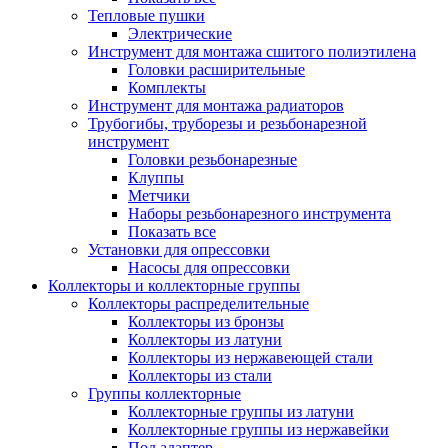
Тепловые пушки
Электрические
Инструмент для монтажа сшитого полиэтилена
Головки расширительные
Комплекты
Инструмент для монтажа радиаторов
Трубогибы, труборезы и резьбонарезной
инструмент
Головки резьбонарезные
Клуппы
Метчики
Наборы резьбонарезного инструмента
Показать все
Установки для опрессовки
Насосы для опрессовки
Коллекторы и коллекторные группы
Коллекторы распределительные
Коллекторы из бронзы
Коллекторы из латуни
Коллекторы из нержавеющей стали
Коллекторы из стали
Группы коллекторные
Коллекторные группы из латуни
Коллекторные группы из нержавейки
Под адаптер