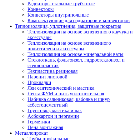
Радиаторы стальные трубчатые
Конвекторы
Конвекторы внутрипольные
Комплектующие для радиаторов и конвекторов
Теплоизоляция, уплотнения, защитные покрытия
Теплоизоляция на основе вспененного каучука и
аксессуары
Теплоизоляция на основе вспененного
полиэтилена и аксессуары
Теплоизоляция на основе минеральной ваты
Стеклоткань, фольгоизол, гидростеклоизол и
стеклопластик
Техпластина резиновая
Паронит листовой
Прокладки
Лен сантехнический и мастика
Лента ФУМ и нить уплотнительная
Набивка сальниковая, каболка и шнур
асбестоцементный
Грунтовка, мастика и лак
Асбокартон и пергамин
Герметики
Пена монтажная
Металлопрокат
Трубы профильные