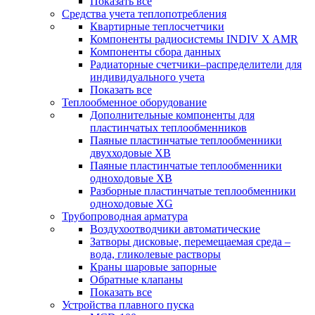
Показать все
Средства учета теплопотребления
Квартирные теплосчетчики
Компоненты радиосистемы INDIV X AMR
Компоненты сбора данных
Радиаторные счетчики–распределители для
индивидуального учета
Показать все
Теплообменное оборудование
Дополнительные компоненты для
пластинчатых теплообменников
Паяные пластинчатые теплообменники
двухходовые XB
Паяные пластинчатые теплообменники
одноходовые ХВ
Разборные пластинчатые теплообменники
одноходовые ХG
Трубопроводная арматура
Воздухоотводчики автоматические
Затворы дисковые, перемещаемая среда –
вода, гликолевые растворы
Краны шаровые запорные
Обратные клапаны
Показать все
Устройства плавного пуска