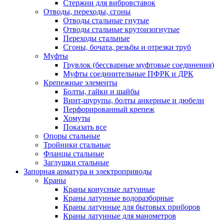
Стержни для вибровставок
Отводы, переходы, сгоны
Отводы стальные гнутые
Отводы стальные крутоизогнутые
Переходы стальные
Сгоны, бочата, резьбы и отрезки труб
Муфты
Грувлок (бессварные муфтовые соединения)
Муфты соединительные ПФРК и ДРК
Крепежные элементы
Болты, гайки и шайбы
Винт-шурупы, болты анкерные и дюбели
Перфорированный крепеж
Хомуты
Показать все
Опоры стальные
Тройники стальные
Фланцы стальные
Заглушки стальные
Запорная арматура и электроприводы
Краны
Краны конусные латунные
Краны латунные водоразборные
Краны латунные для бытовых приборов
Краны латунные для манометров