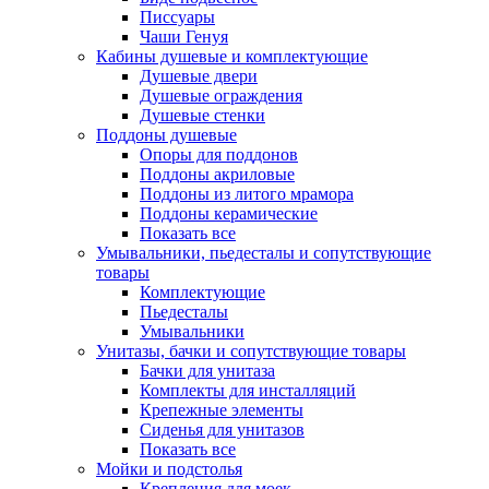
Писсуары
Чаши Генуя
Кабины душевые и комплектующие
Душевые двери
Душевые ограждения
Душевые стенки
Поддоны душевые
Опоры для поддонов
Поддоны акриловые
Поддоны из литого мрамора
Поддоны керамические
Показать все
Умывальники, пьедесталы и сопутствующие
товары
Комплектующие
Пьедесталы
Умывальники
Унитазы, бачки и сопутствующие товары
Бачки для унитаза
Комплекты для инсталляций
Крепежные элементы
Сиденья для унитазов
Показать все
Мойки и подстолья
Крепления для моек