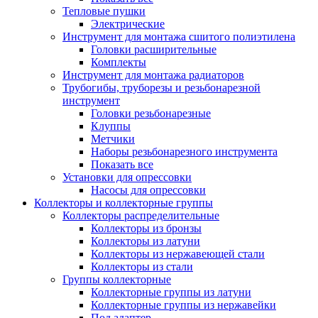
Тепловые пушки
Электрические
Инструмент для монтажа сшитого полиэтилена
Головки расширительные
Комплекты
Инструмент для монтажа радиаторов
Трубогибы, труборезы и резьбонарезной
инструмент
Головки резьбонарезные
Клуппы
Метчики
Наборы резьбонарезного инструмента
Показать все
Установки для опрессовки
Насосы для опрессовки
Коллекторы и коллекторные группы
Коллекторы распределительные
Коллекторы из бронзы
Коллекторы из латуни
Коллекторы из нержавеющей стали
Коллекторы из стали
Группы коллекторные
Коллекторные группы из латуни
Коллекторные группы из нержавейки
Под адаптер