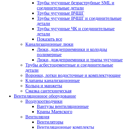
Трубы чугунные безраструбные SML и
соединительные детали
Трубы чугунные ВЧШГ
Трубы чугунные ВЧШГ и соединительные
детали
Трубы чугунные ЧК и соединительные
детали
Показать все
Канализационные люки
Люки, дождеприемники и колодцы
полимерные
Люки, дождеприемники и трапы чугунные
Трубы асбестоцементные и соединительные
детали
Воронки, лотки водосточные и комплектующие
Клапаны канализационные
Кольца и манжеты
Смазка сантехническая
Вентиляционное оборудование
Воздухоотводчики
Вантузы вентиляционные
Краны Маевского
Вентиляция
Вентиляторы
Вентиляционные комплекты