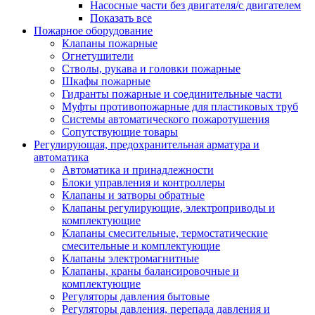
Насосные части без двигателя/с двигателем
Показать все
Пожарное оборудование
Клапаны пожарные
Огнетушители
Стволы, рукава и головки пожарные
Шкафы пожарные
Гидранты пожарные и соединительные части
Муфты противопожарные для пластиковых труб
Системы автоматического пожаротушения
Сопутствующие товары
Регулирующая, предохранительная арматура и
автоматика
Автоматика и принадлежности
Блоки управления и контроллеры
Клапаны и затворы обратные
Клапаны регулирующие, электроприводы и
комплектующие
Клапаны смесительные, термостатические
смесительные и комплектующие
Клапаны электромагнитные
Клапаны, краны балансировочные и
комплектующие
Регуляторы давления бытовые
Регуляторы давления, перепада давления и