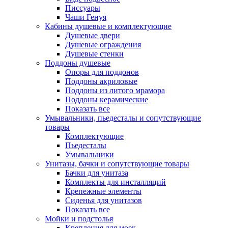
Писсуары
Чаши Генуя
Кабины душевые и комплектующие
Душевые двери
Душевые ограждения
Душевые стенки
Поддоны душевые
Опоры для поддонов
Поддоны акриловые
Поддоны из литого мрамора
Поддоны керамические
Показать все
Умывальники, пьедесталы и сопутствующие
товары
Комплектующие
Пьедесталы
Умывальники
Унитазы, бачки и сопутствующие товары
Бачки для унитаза
Комплекты для инсталляций
Крепежные элементы
Сиденья для унитазов
Показать все
Мойки и подстолья
Крепления для моек