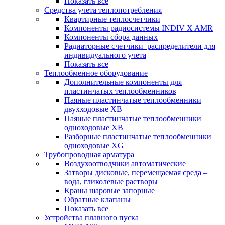
Показать все
Средства учета теплопотребления
Квартирные теплосчетчики
Компоненты радиосистемы INDIV X AMR
Компоненты сбора данных
Радиаторные счетчики–распределители для
индивидуального учета
Показать все
Теплообменное оборудование
Дополнительные компоненты для
пластинчатых теплообменников
Паяные пластинчатые теплообменники
двухходовые XB
Паяные пластинчатые теплообменники
одноходовые ХВ
Разборные пластинчатые теплообменники
одноходовые ХG
Трубопроводная арматура
Воздухоотводчики автоматические
Затворы дисковые, перемещаемая среда –
вода, гликолевые растворы
Краны шаровые запорные
Обратные клапаны
Показать все
Устройства плавного пуска