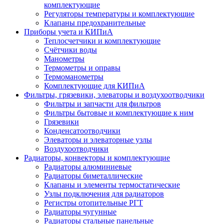
комплектующие
Регуляторы температуры и комплектующие
Клапаны предохранительные
Приборы учета и КИПиА
Теплосчетчики и комплектующие
Счётчики воды
Манометры
Термометры и оправы
Термоманометры
Комплектующие для КИПиА
Фильтры, грязевики, элеваторы и воздухоотводчики
Фильтры и запчасти для фильтров
Фильтры бытовые и комплектующие к ним
Грязевики
Конденсатоотводчики
Элеваторы и элеваторные узлы
Воздухоотводчики
Радиаторы, конвекторы и комплектующие
Радиаторы алюминиевые
Радиаторы биметаллические
Клапаны и элементы термостатические
Узлы подключения для радиаторов
Регистры отопительные РГТ
Радиаторы чугунные
Радиаторы стальные панельные