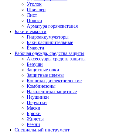
Уголок
Швеллер
Лист
Полоса
Арматура горячекатаная
Баки и емкости
Гидроаккумуляторы
Баки расширительные
Ёмкости
Рабочая одежда, средства защиты
Аксессуары средств защиты
Беруши
Защитные очки
Защитные шлемы
Коврики диэлектрические
Комбинезоны
Наколенники защитные
Наушники
Перчатки
Маски
Брюки
Жилеты
Ремни
Специальный инструмент