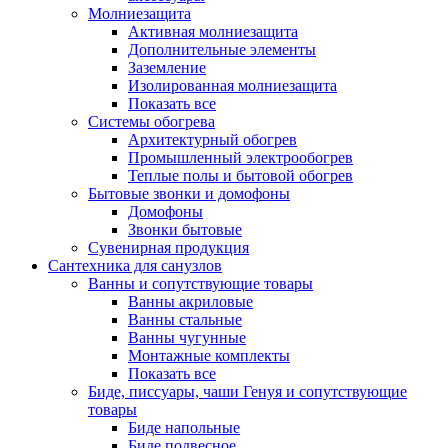
Молниезащита
Активная молниезащита
Дополнительные элементы
Заземление
Изолированная молниезащита
Показать все
Системы обогрева
Архитектурный обогрев
Промышленный электрообогрев
Теплые полы и бытовой обогрев
Бытовые звонки и домофоны
Домофоны
Звонки бытовые
Сувенирная продукция
Сантехника для санузлов
Ванны и сопутствующие товары
Ванны акриловые
Ванны стальные
Ванны чугунные
Монтажные комплекты
Показать все
Биде, писсуары, чаши Генуя и сопутствующие
товары
Биде напольные
Биде подвесное