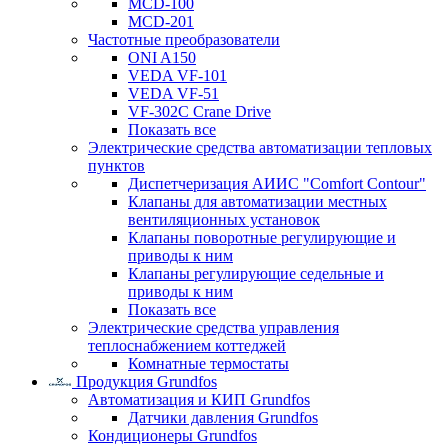
MCD-100
MCD-201
Частотные преобразователи
ONI A150
VEDA VF-101
VEDA VF-51
VF-302C Crane Drive
Показать все
Электрические средства автоматизации тепловых
пунктов
Диспетчеризация АИИС "Comfort Contour"
Клапаны для автоматизации местных
вентиляционных установок
Клапаны поворотные регулирующие и
приводы к ним
Клапаны регулирующие седельные и
приводы к ним
Показать все
Электрические средства управления
теплоснабжением коттеджей
Комнатные термостаты
Продукция Grundfos
Автоматизация и КИП Grundfos
Датчики давления Grundfos
Кондиционеры Grundfos