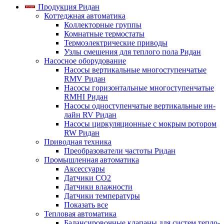
Продукция Ридан
Коттеджная автоматика
Коллекторные группы
Комнатные термостаты
Термоэлектрические приводы
Узлы смешения для теплого пола Ридан
Насосное оборудование
Насосы вертикальные многоступенчатые
RMV Ридан
Насосы горизонтальные многоступенчатые
RMHI Ридан
Насосы одноступенчатые вертикальные ин-
лайн RV Ридан
Насосы циркуляционные с мокрым ротором
RW Ридан
Приводная техника
Преобразователи частоты Ридан
Промышленная автоматика
Аксессуары
Датчики CO2
Датчики влажности
Датчики температуры
Показать все
Тепловая автоматика
Балансировочные клапаны для систем тепло-