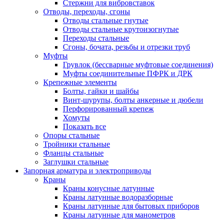
Стержни для вибровставок
Отводы, переходы, сгоны
Отводы стальные гнутые
Отводы стальные крутоизогнутые
Переходы стальные
Сгоны, бочата, резьбы и отрезки труб
Муфты
Грувлок (бессварные муфтовые соединения)
Муфты соединительные ПФРК и ДРК
Крепежные элементы
Болты, гайки и шайбы
Винт-шурупы, болты анкерные и дюбели
Перфорированный крепеж
Хомуты
Показать все
Опоры стальные
Тройники стальные
Фланцы стальные
Заглушки стальные
Запорная арматура и электроприводы
Краны
Краны конусные латунные
Краны латунные водоразборные
Краны латунные для бытовых приборов
Краны латунные для манометров