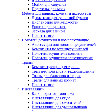
Мойки для санузлов
Подстолья для моек
Мебель для ванных комнат и аксессуары
Держатели для туалетной бумаги
Диспенсеры для жидкостей
Ершики для унитаза
Зеркала для ванной
Показать все
Полотенцесушители и комплектующие
Аксессуары для полотенцесушителей
Комплекты полотенцесушителей
Полотенцесушители водяные
Полотенцесушители электрические
Трапы
Комплектующие для трапов
Трап для подвалов и тех.помещений
Трапы для балконов и террас
Трапы для ванных комнат
Показать все
Инсталляции
Бачки скрытого монтажа
Инсталляции для биде
Инсталляции для смесителей
Инсталляции для умывальников