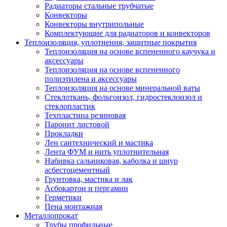
Радиаторы стальные трубчатые
Конвекторы
Конвекторы внутрипольные
Комплектующие для радиаторов и конвекторов
Теплоизоляция, уплотнения, защитные покрытия
Теплоизоляция на основе вспененного каучука и
аксессуары
Теплоизоляция на основе вспененного
полиэтилена и аксессуары
Теплоизоляция на основе минеральной ваты
Стеклоткань, фольгоизол, гидростеклоизол и
стеклопластик
Техпластина резиновая
Паронит листовой
Прокладки
Лен сантехнический и мастика
Лента ФУМ и нить уплотнительная
Набивка сальниковая, каболка и шнур
асбестоцементный
Грунтовка, мастика и лак
Асбокартон и пергамин
Герметики
Пена монтажная
Металлопрокат
Трубы профильные