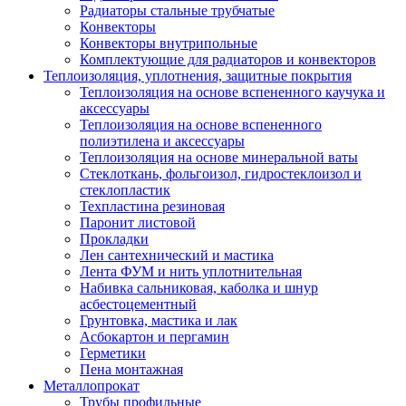
Радиаторы стальные трубчатые
Конвекторы
Конвекторы внутрипольные
Комплектующие для радиаторов и конвекторов
Теплоизоляция, уплотнения, защитные покрытия
Теплоизоляция на основе вспененного каучука и
аксессуары
Теплоизоляция на основе вспененного
полиэтилена и аксессуары
Теплоизоляция на основе минеральной ваты
Стеклоткань, фольгоизол, гидростеклоизол и
стеклопластик
Техпластина резиновая
Паронит листовой
Прокладки
Лен сантехнический и мастика
Лента ФУМ и нить уплотнительная
Набивка сальниковая, каболка и шнур
асбестоцементный
Грунтовка, мастика и лак
Асбокартон и пергамин
Герметики
Пена монтажная
Металлопрокат
Трубы профильные