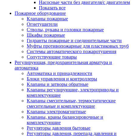
Насосные части без двигателя/с двигателем
Показать все
Пожарное оборудование
Клапаны пожарные
Огнетушители
Стволы, рукава и головки пожарные
Шкафы пожарные
Гидранты пожарные и соединительные части
Муфты противопожарные для пластиковых труб
Системы автоматического пожаротушения
Сопутствующие товары
Регулирующая, предохранительная арматура и
автоматика
Автоматика и принадлежности
Блоки управления и контроллеры
Клапаны и затворы обратные
Клапаны регулирующие, электроприводы и
комплектующие
Клапаны смесительные, термостатические
смесительные и комплектующие
Клапаны электромагнитные
Клапаны, краны балансировочные и
комплектующие
Регуляторы давления бытовые
Регуляторы давления, перепада давления и