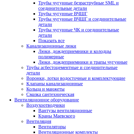
Трубы чугунные безраструбные SML и
соединительные детали
Трубы чугунные ВЧШГ
Трубы чугунные ВЧШГ и соединительные
детали
Трубы чугунные ЧК и соединительные
детали
Показать все
Канализационные люки
Люки, дождеприемники и колодцы
полимерные
Люки, дождеприемники и трапы чугунные
Трубы асбестоцементные и соединительные
детали
Воронки, лотки водосточные и комплектующие
Клапаны канализационные
Кольца и манжеты
Смазка сантехническая
Вентиляционное оборудование
Воздухоотводчики
Вантузы вентиляционные
Краны Маевского
Вентиляция
Вентиляторы
Вентиляционные комплекты