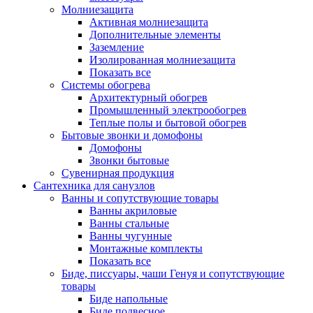
Молниезащита
Активная молниезащита
Дополнительные элементы
Заземление
Изолированная молниезащита
Показать все
Системы обогрева
Архитектурный обогрев
Промышленный электрообогрев
Теплые полы и бытовой обогрев
Бытовые звонки и домофоны
Домофоны
Звонки бытовые
Сувенирная продукция
Сантехника для санузлов
Ванны и сопутствующие товары
Ванны акриловые
Ванны стальные
Ванны чугунные
Монтажные комплекты
Показать все
Биде, писсуары, чаши Генуя и сопутствующие
товары
Биде напольные
Биде подвесное