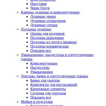
Писсуары
Чаши Генуя
Кабины душевые и комплектующие
Душевые двери
Душевые ограждения
Душевые стенки
Поддоны душевые
Опоры для поддонов
Поддоны акриловые
Поддоны из литого мрамора
Поддоны керамические
Показать все
Умывальники, пьедесталы и сопутствующие
товары
Комплектующие
Пьедесталы
Умывальники
Унитазы, бачки и сопутствующие товары
Бачки для унитаза
Комплекты для инсталляций
Крепежные элементы
Сиденья для унитазов
Показать все
Мойки и подстолья
Крепления для моек