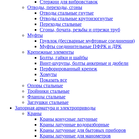
Стержни для вибровставок
Отводы, переходы, сгоны
Отводы стальные гнутые
Отводы стальные крутоизогнутые
Переходы стальные
Сгоны, бочата, резьбы и отрезки труб
Муфты
Грувлок (бессварные муфтовые соединения)
Муфты соединительные ПФРК и ДРК
Крепежные элементы
Болты, гайки и шайбы
Винт-шурупы, болты анкерные и дюбели
Перфорированный крепеж
Хомуты
Показать все
Опоры стальные
Тройники стальные
Фланцы стальные
Заглушки стальные
Запорная арматура и электроприводы
Краны
Краны конусные латунные
Краны латунные водоразборные
Краны латунные для бытовых приборов
Краны латунные для манометров