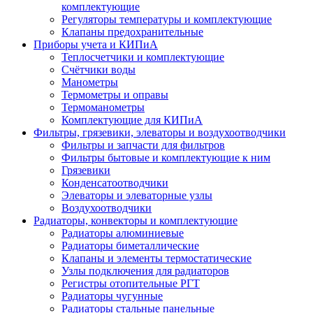
комплектующие
Регуляторы температуры и комплектующие
Клапаны предохранительные
Приборы учета и КИПиА
Теплосчетчики и комплектующие
Счётчики воды
Манометры
Термометры и оправы
Термоманометры
Комплектующие для КИПиА
Фильтры, грязевики, элеваторы и воздухоотводчики
Фильтры и запчасти для фильтров
Фильтры бытовые и комплектующие к ним
Грязевики
Конденсатоотводчики
Элеваторы и элеваторные узлы
Воздухоотводчики
Радиаторы, конвекторы и комплектующие
Радиаторы алюминиевые
Радиаторы биметаллические
Клапаны и элементы термостатические
Узлы подключения для радиаторов
Регистры отопительные РГТ
Радиаторы чугунные
Радиаторы стальные панельные