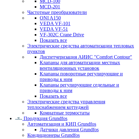
MCD-100
MCD-201
Частотные преобразователи
ONI A150
VEDA VF-101
VEDA VF-51
VF-302C Crane Drive
Показать все
Электрические средства автоматизации тепловых
пунктов
Диспетчеризация АИИС "Comfort Contour"
Клапаны для автоматизации местных
вентиляционных установок
Клапаны поворотные регулирующие и
приводы к ним
Клапаны регулирующие седельные и
приводы к ним
Показать все
Электрические средства управления
теплоснабжением коттеджей
Комнатные термостаты
Продукция Grundfos
Автоматизация и КИП Grundfos
Датчики давления Grundfos
Кондиционеры Grundfos