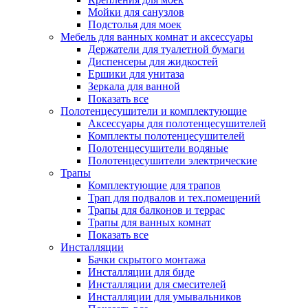
Мойки для санузлов
Подстолья для моек
Мебель для ванных комнат и аксессуары
Держатели для туалетной бумаги
Диспенсеры для жидкостей
Ершики для унитаза
Зеркала для ванной
Показать все
Полотенцесушители и комплектующие
Аксессуары для полотенцесушителей
Комплекты полотенцесушителей
Полотенцесушители водяные
Полотенцесушители электрические
Трапы
Комплектующие для трапов
Трап для подвалов и тех.помещений
Трапы для балконов и террас
Трапы для ванных комнат
Показать все
Инсталляции
Бачки скрытого монтажа
Инсталляции для биде
Инсталляции для смесителей
Инсталляции для умывальников