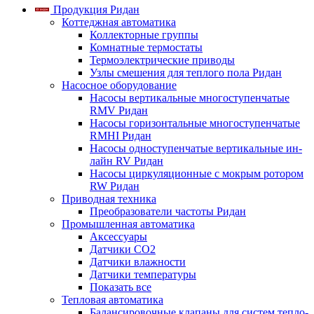
Продукция Ридан
Коттеджная автоматика
Коллекторные группы
Комнатные термостаты
Термоэлектрические приводы
Узлы смешения для теплого пола Ридан
Насосное оборудование
Насосы вертикальные многоступенчатые
RMV Ридан
Насосы горизонтальные многоступенчатые
RMHI Ридан
Насосы одноступенчатые вертикальные ин-
лайн RV Ридан
Насосы циркуляционные с мокрым ротором
RW Ридан
Приводная техника
Преобразователи частоты Ридан
Промышленная автоматика
Аксессуары
Датчики CO2
Датчики влажности
Датчики температуры
Показать все
Тепловая автоматика
Балансировочные клапаны для систем тепло-