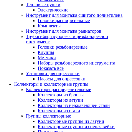
Тепловые пушки
Электрические
Инструмент для монтажа сшитого полиэтилена
Головки расширительные
Комплекты
Инструмент для монтажа радиаторов
Трубогибы, труборезы и резьбонарезной
инструмент
Головки резьбонарезные
Клуппы
Метчики
Наборы резьбонарезного инструмента
Показать все
Установки для опрессовки
Насосы для опрессовки
Коллекторы и коллекторные группы
Коллекторы распределительные
Коллекторы из бронзы
Коллекторы из латуни
Коллекторы из нержавеющей стали
Коллекторы из стали
Группы коллекторные
Коллекторные группы из латуни
Коллекторные группы из нержавейки
Под адаптер