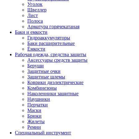
Уголок
Швеллер
Лист
Полоса
Арматура горячекатаная
Баки и емкости
Гидроаккумуляторы
Баки расширительные
Ёмкости
Рабочая одежда, средства защиты
Аксессуары средств защиты
Беруши
Защитные очки
Защитные шлемы
Коврики диэлектрические
Комбинезоны
Наколенники защитные
Наушники
Перчатки
Маски
Брюки
Жилеты
Ремни
Специальный инструмент