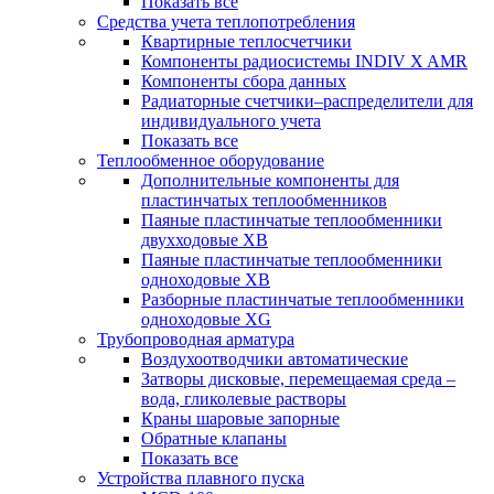
Показать все
Средства учета теплопотребления
Квартирные теплосчетчики
Компоненты радиосистемы INDIV X AMR
Компоненты сбора данных
Радиаторные счетчики–распределители для
индивидуального учета
Показать все
Теплообменное оборудование
Дополнительные компоненты для
пластинчатых теплообменников
Паяные пластинчатые теплообменники
двухходовые XB
Паяные пластинчатые теплообменники
одноходовые ХВ
Разборные пластинчатые теплообменники
одноходовые ХG
Трубопроводная арматура
Воздухоотводчики автоматические
Затворы дисковые, перемещаемая среда –
вода, гликолевые растворы
Краны шаровые запорные
Обратные клапаны
Показать все
Устройства плавного пуска