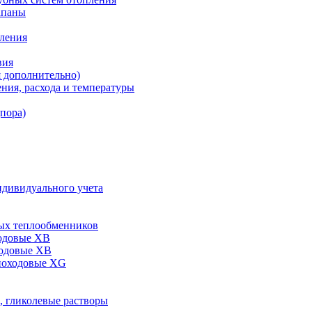
апаны
пления
вия
я дополнительно)
ния, расхода и температуры
дпора)
ндивидуального учета
ых теплообменников
одовые XB
ходовые ХВ
ноходовые ХG
, гликолевые растворы