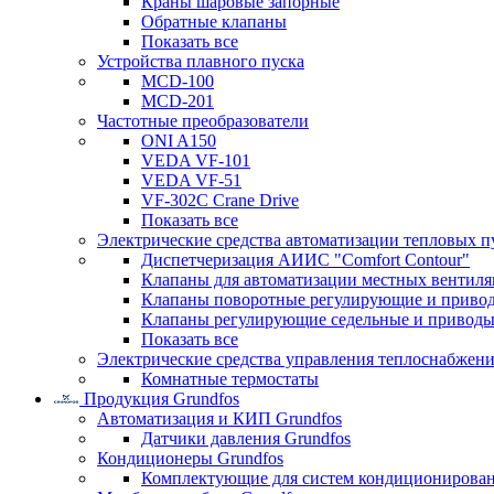
Краны шаровые запорные
Обратные клапаны
Показать все
Устройства плавного пуска
MCD-100
MCD-201
Частотные преобразователи
ONI A150
VEDA VF-101
VEDA VF-51
VF-302C Crane Drive
Показать все
Электрические средства автоматизации тепловых п
Диспетчеризация АИИС "Comfort Contour"
Клапаны для автоматизации местных вентил
Клапаны поворотные регулирующие и приво
Клапаны регулирующие седельные и приводы
Показать все
Электрические средства управления теплоснабжен
Комнатные термостаты
Продукция Grundfos
Автоматизация и КИП Grundfos
Датчики давления Grundfos
Кондиционеры Grundfos
Комплектующие для систем кондиционирова