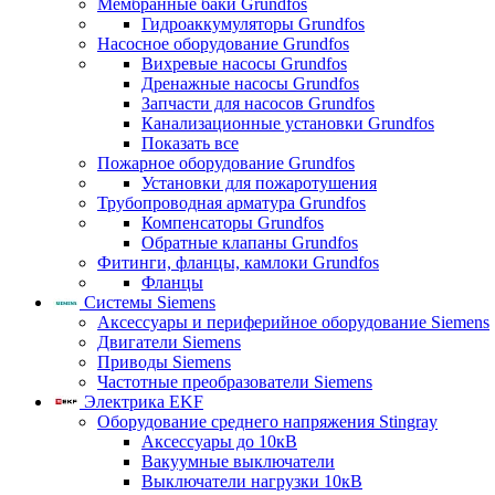
Мембранные баки Grundfos
Гидроаккумуляторы Grundfos
Насосное оборудование Grundfos
Вихревые насосы Grundfos
Дренажные насосы Grundfos
Запчасти для насосов Grundfos
Канализационные установки Grundfos
Показать все
Пожарное оборудование Grundfos
Установки для пожаротушения
Трубопроводная арматура Grundfos
Компенсаторы Grundfos
Обратные клапаны Grundfos
Фитинги, фланцы, камлоки Grundfos
Фланцы
Системы Siemens
Аксессуары и периферийное оборудование Siemens
Двигатели Siemens
Приводы Siemens
Частотные преобразователи Siemens
Электрика EKF
Оборудование среднего напряжения Stingray
Аксессуары до 10кВ
Вакуумные выключатели
Выключатели нагрузки 10кВ