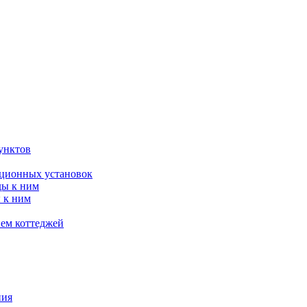
унктов
яционных установок
ды к ним
 к ним
ием коттеджей
ния