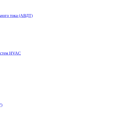
ного тока (АВДТ)
истем HVAC
У)