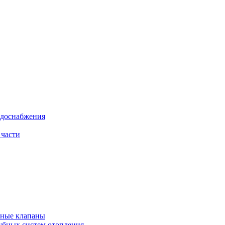
одоснабжения
 части
рные клапаны
убных систем отопления