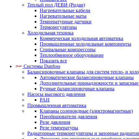
Теплый пол ДЕВИ (Ридан)
Нагревательные кабели
Нагревательные маты
Температурные датчики
Терморегуляторы
Холодильная техника
Коммерческая холодильная автоматика
Промышленные холодильные компоненты
Спиральные компрессоры
Теплообменное оборудование
Показать все
Системы Danfoss
Балансировочные клапаны для систем тепло- и хол
Автоматические балансировочные клапаны
Дополнительные принадлежности и запасные
Ручные балансировочные клапаны
Насосы высокого давления
PAH
Промышленная автоматика
Клапаны соленоидные (электромагнитные)
Преобразователи давления
Реле давления
Реле температуры
Радиаторные терморегуляторы и запорные радиато
Дроссели для отопительных приборов однотр