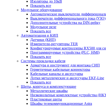
Изоляторы до 10кВ
Показать все
Модульное оборудование
Автоматические выключатели дифференциаль
Выключатели дифференциального тока (УЗО)
Дополнительные устройства на DIN-рейку
Модульное реле
Показать все
Автоматизация и КИП
Датчики (КИП)
Измерители-регуляторы TER
Конфигурируемые контроллеры RX500 для с
Программируемые устройства (PLC, HMI)
Показать все
Системы прокладки кабеля
Арматура и инструмент для монтажа СИП
Герметичные кабельные коннекторы
Кабельные каналы и аксессуары
Лотки металлические и аксессуары EKF-Line
Показать все
Щиты, корпуса и комплектующие
Металлические шкафы
Низковольтные комплектные устройства (НК
Пластиковые щиты
Шкафы телекоммуникационные Astra