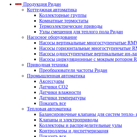
Продукция Ридан
Коттеджная автоматика
Коллекторные группы
Комнатные термостаты
Термоэлектрические приводы
Узлы смешения для теплого пола Ридан
Насосное оборудование
Насосы вертикальные многоступенчатые RM
Насосы горизонтальные многоступенчатые R
Насосы одноступенчатые вертикальные ин-л
Насосы циркуляционные с мокрым ротором 
Приводная техника
Преобразователи частоты Ридан
Промышленная автоматика
Аксессуары
Датчики CO2
Датчики влажности
Датчики температуры
Показать все
Тепловая автоматика
Балансировочные клапаны для систем тепло-
Клапаны и электроприводы
Коллекторы и распределительные узлы
Контроллеры и диспетчеризация
Показать все