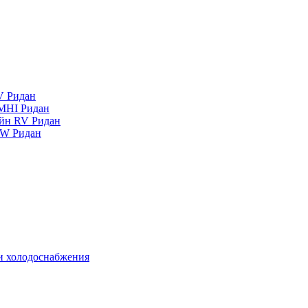
V Ридан
MHI Ридан
айн RV Ридан
RW Ридан
 и холодоснабжения