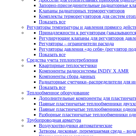
Запорно-присоединительные радиаторные кл
Клапаны радиаторных терморегуляторов
Комплекты терморегуляторов для систем ото
Показать все
Регуляторы температуры и давления прямого дейст
Принадлежности к регуляторам (заказываютс
Регулирующие клапаны для регуляторов давле
Регуляторы – ограничители расхода
Регуляторы давления «до себя» (регулятор по
Показать все
Средства учета теплопотребления
Квартирные теплосчетчики
Компоненты радиосистемы INDIV X AMR
Компоненты сбора данных
Радиаторные счетчики–распределители для и
Показать все
Теплообменное оборудование
Дополнительные компоненты для пластинчат
Паяные пластинчатые теплообменники двухх
Паяные пластинчатые теплообменники одно
Разборные пластинчатые теплообменники од
Трубопроводная арматура
Воздухоотводчики автоматические
Затворы дисковые, перемещаемая среда – вода