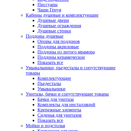
Писсуары
Чаши Генуя
Кабины душевые и комплектующие
Душевые двери
Душевые ограждения
Душевые стенки
Поддоны душевые
Опоры для поддонов
Поддоны акриловые
Поддоны из литого мрамора
Поддоны керамические
Показать все
Умывальники, пьедесталы и сопутствующие
товары
Комплектующие
Пьедесталы
Умывальники
Унитазы, бачки и сопутствующие товары
Бачки для унитаза
Комплекты для инсталляций
Крепежные элементы
Сиденья для унитазов
Показать все
Мойки и подстолья
Крепления для моек