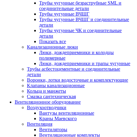
Трубы чугунные безраструбные SML и
соединительные детали
Трубы чугунные ВЧШГ
Трубы чугунные ВЧШГ и соединительные
детали
Трубы чугунные ЧК и соединительные
детали
Показать все
Канализационные люки
Люки, дождеприемники и колодцы
полимерные
Люки, дождеприемники и трапы чугунные
Трубы асбестоцементные и соединительные
детали
Воронки, лотки водосточные и комплектующие
Клапаны канализационные
Кольца и манжеты
Смазка сантехническая
Вентиляционное оборудование
Воздухоотводчики
Вантузы вентиляционные
Краны Маевского
Вентиляция
Вентиляторы
Вентиляционные комплекты