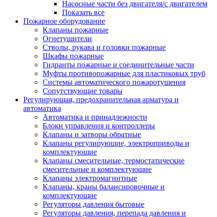
Насосные части без двигателя/с двигателем
Показать все
Пожарное оборудование
Клапаны пожарные
Огнетушители
Стволы, рукава и головки пожарные
Шкафы пожарные
Гидранты пожарные и соединительные части
Муфты противопожарные для пластиковых труб
Системы автоматического пожаротушения
Сопутствующие товары
Регулирующая, предохранительная арматура и
автоматика
Автоматика и принадлежности
Блоки управления и контроллеры
Клапаны и затворы обратные
Клапаны регулирующие, электроприводы и
комплектующие
Клапаны смесительные, термостатические
смесительные и комплектующие
Клапаны электромагнитные
Клапаны, краны балансировочные и
комплектующие
Регуляторы давления бытовые
Регуляторы давления, перепада давления и