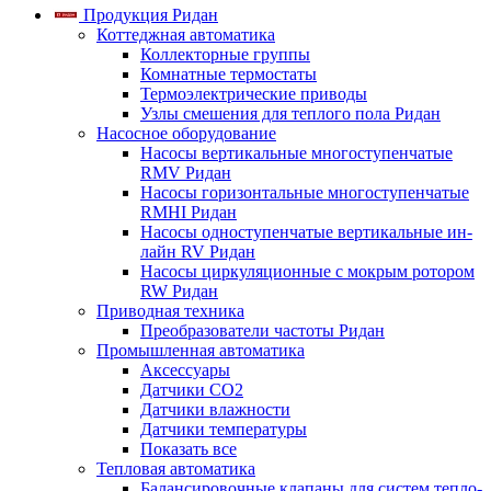
Продукция Ридан
Коттеджная автоматика
Коллекторные группы
Комнатные термостаты
Термоэлектрические приводы
Узлы смешения для теплого пола Ридан
Насосное оборудование
Насосы вертикальные многоступенчатые
RMV Ридан
Насосы горизонтальные многоступенчатые
RMHI Ридан
Насосы одноступенчатые вертикальные ин-
лайн RV Ридан
Насосы циркуляционные с мокрым ротором
RW Ридан
Приводная техника
Преобразователи частоты Ридан
Промышленная автоматика
Аксессуары
Датчики CO2
Датчики влажности
Датчики температуры
Показать все
Тепловая автоматика
Балансировочные клапаны для систем тепло-