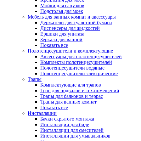
Мойки для санузлов
Подстолья для моек
Мебель для ванных комнат и аксессуары
Держатели для туалетной бумаги
Диспенсеры для жидкостей
Ершики для унитаза
Зеркала для ванной
Показать все
Полотенцесушители и комплектующие
Аксессуары для полотенцесушителей
Комплекты полотенцесушителей
Полотенцесушители водяные
Полотенцесушители электрические
Трапы
Комплектующие для трапов
Трап для подвалов и тех.помещений
Трапы для балконов и террас
Трапы для ванных комнат
Показать все
Инсталляции
Бачки скрытого монтажа
Инсталляции для биде
Инсталляции для смесителей
Инсталляции для умывальников