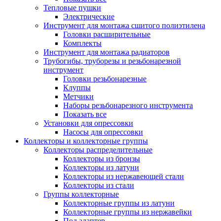
Тепловые пушки
Электрические
Инструмент для монтажа сшитого полиэтилена
Головки расширительные
Комплекты
Инструмент для монтажа радиаторов
Трубогибы, труборезы и резьбонарезной
инструмент
Головки резьбонарезные
Клуппы
Метчики
Наборы резьбонарезного инструмента
Показать все
Установки для опрессовки
Насосы для опрессовки
Коллекторы и коллекторные группы
Коллекторы распределительные
Коллекторы из бронзы
Коллекторы из латуни
Коллекторы из нержавеющей стали
Коллекторы из стали
Группы коллекторные
Коллекторные группы из латуни
Коллекторные группы из нержавейки
Под адаптер