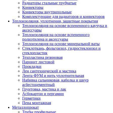
Радиаторы стальные трубчатые
Конвекторы
Конвекторы внутрипольные
Комплектующие для радиаторов и конвекторов
Теплоизоляция, уплотнения, защитные покрытия
Теплоизоляция на основе вспененного каучука и
аксессуары
Теплоизоляция на основе вспененного
полиэтилена и аксессуары
Теплоизоляция на основе минеральной ваты
Стеклоткань, фольгоизол, гидростеклоизол и
стеклопластик
Техпластина резиновая
Паронит листовой
Прокладки
Лен сантехнический и мастика
Лента ФУМ и нить уплотнительная
Набивка сальниковая, каболка и шнур
асбестоцементный
Грунтовка, мастика и лак
Асбокартон и пергамин
Герметики
Пена монтажная
Металлопрокат
Трубы профильные