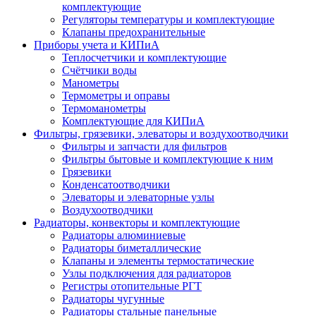
комплектующие
Регуляторы температуры и комплектующие
Клапаны предохранительные
Приборы учета и КИПиА
Теплосчетчики и комплектующие
Счётчики воды
Манометры
Термометры и оправы
Термоманометры
Комплектующие для КИПиА
Фильтры, грязевики, элеваторы и воздухоотводчики
Фильтры и запчасти для фильтров
Фильтры бытовые и комплектующие к ним
Грязевики
Конденсатоотводчики
Элеваторы и элеваторные узлы
Воздухоотводчики
Радиаторы, конвекторы и комплектующие
Радиаторы алюминиевые
Радиаторы биметаллические
Клапаны и элементы термостатические
Узлы подключения для радиаторов
Регистры отопительные РГТ
Радиаторы чугунные
Радиаторы стальные панельные