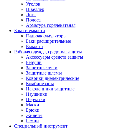
Уголок
Швеллер
Лист
Полоса
Арматура горячекатаная
Баки и емкости
Гидроаккумуляторы
Баки расширительные
Ёмкости
Рабочая одежда, средства защиты
Аксессуары средств защиты
Беруши
Защитные очки
Защитные шлемы
Коврики диэлектрические
Комбинезоны
Наколенники защитные
Наушники
Перчатки
Маски
Брюки
Жилеты
Ремни
Специальный инструмент