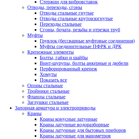
Стержни для вибровставок
Отводы, переходы, сгоны
Отводы стальные гнутые
Отводы стальные крутоизогнутые
Переходы стальные
Сгоны, бочата, резьбы и отрезки труб
Муфты
Грувлок (бессварные муфтовые соединения)
Муфты соединительные ПФРК и ДРК
Крепежные элементы
Болты, гайки и шайбы
Винт-шурупы, болты анкерные и дюбели
Перфорированный крепеж
Хомуты
Показать все
Опоры стальные
Тройники стальные
Фланцы стальные
Заглушки стальные
Запорная арматура и электроприводы
Краны
Краны конусные латунные
Краны латунные водоразборные
Краны латунные для бытовых приборов
Краны латунные для манометров