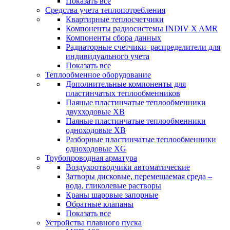
Показать все
Средства учета теплопотребления
Квартирные теплосчетчики
Компоненты радиосистемы INDIV X AMR
Компоненты сбора данных
Радиаторные счетчики–распределители для
индивидуального учета
Показать все
Теплообменное оборудование
Дополнительные компоненты для
пластинчатых теплообменников
Паяные пластинчатые теплообменники
двухходовые XB
Паяные пластинчатые теплообменники
одноходовые ХВ
Разборные пластинчатые теплообменники
одноходовые ХG
Трубопроводная арматура
Воздухоотводчики автоматические
Затворы дисковые, перемещаемая среда –
вода, гликолевые растворы
Краны шаровые запорные
Обратные клапаны
Показать все
Устройства плавного пуска