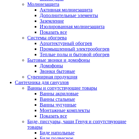
Молниезащита
Активная молниезащита
Дополнительные элементы
Заземление
Изолированная молниезащита
Показать все
Системы обогрева
Архитектурный обогрев
Промышленный электрообогрев
Теплые полы и бытовой обогрев
Бытовые звонки и домофоны
Домофоны
Звонки бытовые
Сувенирная продукция
Сантехника для санузлов
Ванны и сопутствующие товары
Ванны акриловые
Ванны стальные
Ванны чугунные
Монтажные комплекты
Показать все
Биде, писсуары, чаши Генуя и сопутствующие
товары
Биде напольные
Биде подвесное