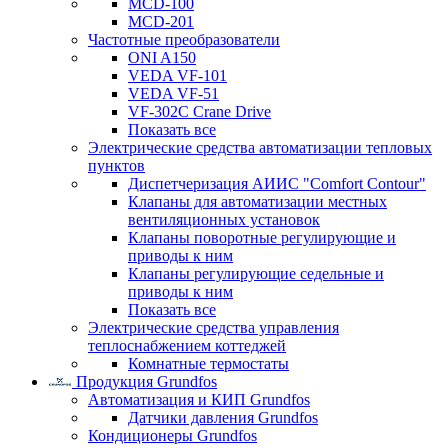
MCD-100
MCD-201
Частотные преобразователи
ONI A150
VEDA VF-101
VEDA VF-51
VF-302C Crane Drive
Показать все
Электрические средства автоматизации тепловых
пунктов
Диспетчеризация АИИС "Comfort Contour"
Клапаны для автоматизации местных
вентиляционных установок
Клапаны поворотные регулирующие и
приводы к ним
Клапаны регулирующие седельные и
приводы к ним
Показать все
Электрические средства управления
теплоснабжением коттеджей
Комнатные термостаты
Продукция Grundfos
Автоматизация и КИП Grundfos
Датчики давления Grundfos
Кондиционеры Grundfos