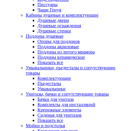
Писсуары
Чаши Генуя
Кабины душевые и комплектующие
Душевые двери
Душевые ограждения
Душевые стенки
Поддоны душевые
Опоры для поддонов
Поддоны акриловые
Поддоны из литого мрамора
Поддоны керамические
Показать все
Умывальники, пьедесталы и сопутствующие
товары
Комплектующие
Пьедесталы
Умывальники
Унитазы, бачки и сопутствующие товары
Бачки для унитаза
Комплекты для инсталляций
Крепежные элементы
Сиденья для унитазов
Показать все
Мойки и подстолья
Крепления для моек