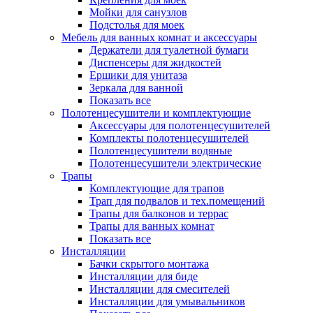
Мойки для санузлов
Подстолья для моек
Мебель для ванных комнат и аксессуары
Держатели для туалетной бумаги
Диспенсеры для жидкостей
Ершики для унитаза
Зеркала для ванной
Показать все
Полотенцесушители и комплектующие
Аксессуары для полотенцесушителей
Комплекты полотенцесушителей
Полотенцесушители водяные
Полотенцесушители электрические
Трапы
Комплектующие для трапов
Трап для подвалов и тех.помещений
Трапы для балконов и террас
Трапы для ванных комнат
Показать все
Инсталляции
Бачки скрытого монтажа
Инсталляции для биде
Инсталляции для смесителей
Инсталляции для умывальников