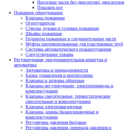
Насосные части без двигателя/с двигателем
Показать все
Пожарное оборудование
Клапаны пожарные
Огнетушители
Стволы, рукава и головки пожарные
Шкафы пожарные
Гидранты пожарные и соединительные части
Муфты противопожарные для пластиковых труб
Системы автоматического пожаротушения
Сопутствующие товары
Регулирующая, предохранительная арматура и
автоматика
Автоматика и принадлежности
Блоки управления и контроллеры
Клапаны и затворы обратные
Клапаны регулирующие, электроприводы и
комплектующие
Клапаны смесительные, термостатические
смесительные и комплектующие
Клапаны электромагнитные
Клапаны, краны балансировочные и
комплектующие
Регуляторы давления бытовые
Регуляторы давления, перепада давления и