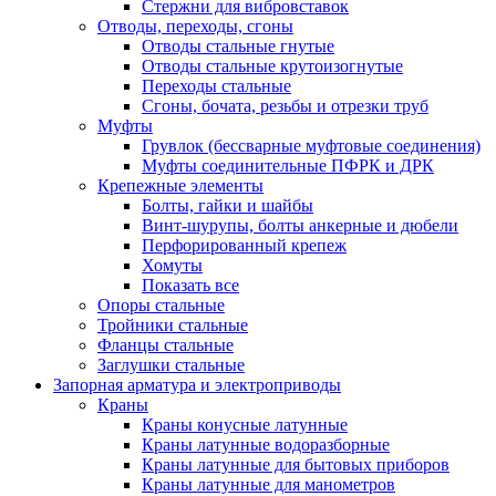
Стержни для вибровставок
Отводы, переходы, сгоны
Отводы стальные гнутые
Отводы стальные крутоизогнутые
Переходы стальные
Сгоны, бочата, резьбы и отрезки труб
Муфты
Грувлок (бессварные муфтовые соединения)
Муфты соединительные ПФРК и ДРК
Крепежные элементы
Болты, гайки и шайбы
Винт-шурупы, болты анкерные и дюбели
Перфорированный крепеж
Хомуты
Показать все
Опоры стальные
Тройники стальные
Фланцы стальные
Заглушки стальные
Запорная арматура и электроприводы
Краны
Краны конусные латунные
Краны латунные водоразборные
Краны латунные для бытовых приборов
Краны латунные для манометров