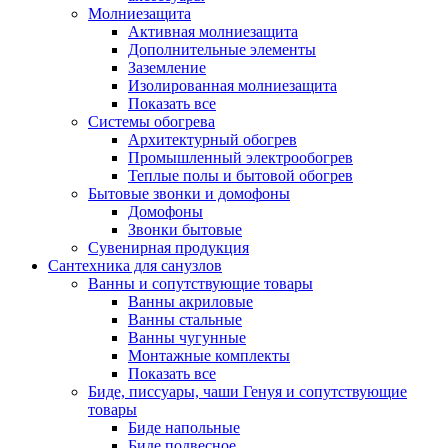
Молниезащита
Активная молниезащита
Дополнительные элементы
Заземление
Изолированная молниезащита
Показать все
Системы обогрева
Архитектурный обогрев
Промышленный электрообогрев
Теплые полы и бытовой обогрев
Бытовые звонки и домофоны
Домофоны
Звонки бытовые
Сувенирная продукция
Сантехника для санузлов
Ванны и сопутствующие товары
Ванны акриловые
Ванны стальные
Ванны чугунные
Монтажные комплекты
Показать все
Биде, писсуары, чаши Генуя и сопутствующие
товары
Биде напольные
Биде подвесное