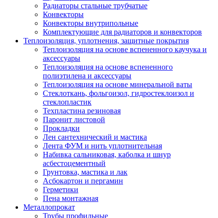
Радиаторы стальные трубчатые
Конвекторы
Конвекторы внутрипольные
Комплектующие для радиаторов и конвекторов
Теплоизоляция, уплотнения, защитные покрытия
Теплоизоляция на основе вспененного каучука и
аксессуары
Теплоизоляция на основе вспененного
полиэтилена и аксессуары
Теплоизоляция на основе минеральной ваты
Стеклоткань, фольгоизол, гидростеклоизол и
стеклопластик
Техпластина резиновая
Паронит листовой
Прокладки
Лен сантехнический и мастика
Лента ФУМ и нить уплотнительная
Набивка сальниковая, каболка и шнур
асбестоцементный
Грунтовка, мастика и лак
Асбокартон и пергамин
Герметики
Пена монтажная
Металлопрокат
Трубы профильные