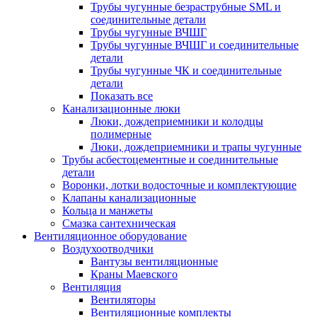
Трубы чугунные безраструбные SML и
соединительные детали
Трубы чугунные ВЧШГ
Трубы чугунные ВЧШГ и соединительные
детали
Трубы чугунные ЧК и соединительные
детали
Показать все
Канализационные люки
Люки, дождеприемники и колодцы
полимерные
Люки, дождеприемники и трапы чугунные
Трубы асбестоцементные и соединительные
детали
Воронки, лотки водосточные и комплектующие
Клапаны канализационные
Кольца и манжеты
Смазка сантехническая
Вентиляционное оборудование
Воздухоотводчики
Вантузы вентиляционные
Краны Маевского
Вентиляция
Вентиляторы
Вентиляционные комплекты