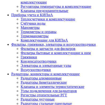
комплектующие
Регуляторы температуры и комплектующие
Клапаны предохранительные
Приборы учета и КИПиА
Теплосчетчики и комплектующие
Счётчики воды
Манометры
Термометры и оправы
Термоманометры
Комплектующие для КИПиА
Фильтры, грязевики, элеваторы и воздухоотводчики
Фильтры и запчасти для фильтров
Фильтры бытовые и комплектующие к ним
Грязевики
Конденсатоотводчики
Элеваторы и элеваторные узлы
Воздухоотводчики
Радиаторы, конвекторы и комплектующие
Радиаторы алюминиевые
Радиаторы биметаллические
Клапаны и элементы термостатические
Узлы подключения для радиаторов
Регистры отопительные РГТ
Радиаторы чугунные
Радиаторы стальные панельные