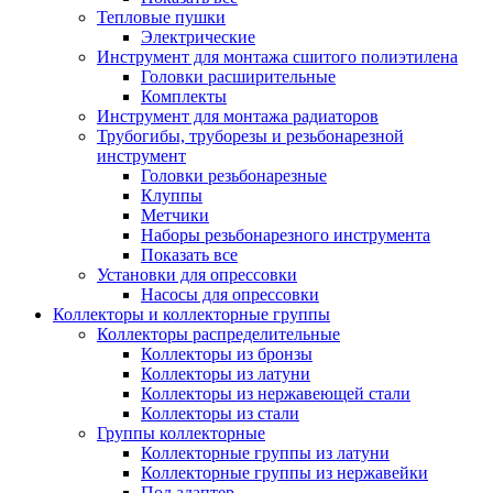
Тепловые пушки
Электрические
Инструмент для монтажа сшитого полиэтилена
Головки расширительные
Комплекты
Инструмент для монтажа радиаторов
Трубогибы, труборезы и резьбонарезной
инструмент
Головки резьбонарезные
Клуппы
Метчики
Наборы резьбонарезного инструмента
Показать все
Установки для опрессовки
Насосы для опрессовки
Коллекторы и коллекторные группы
Коллекторы распределительные
Коллекторы из бронзы
Коллекторы из латуни
Коллекторы из нержавеющей стали
Коллекторы из стали
Группы коллекторные
Коллекторные группы из латуни
Коллекторные группы из нержавейки
Под адаптер