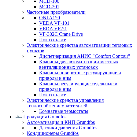
MCD-100
MCD-201
Частотные преобразователи
ONI A150
VEDA VF-101
VEDA VF-51
VF-302C Crane Drive
Показать все
Электрические средства автоматизации тепловых
пунктов
Диспетчеризация АИИС "Comfort Contour"
Клапаны для автоматизации местных
вентиляционных установок
Клапаны поворотные регулирующие и
приводы к ним
Клапаны регулирующие седельные и
приводы к ним
Показать все
Электрические средства управления
теплоснабжением коттеджей
Комнатные термостаты
Продукция Grundfos
Автоматизация и КИП Grundfos
Датчики давления Grundfos
Кондиционеры Grundfos