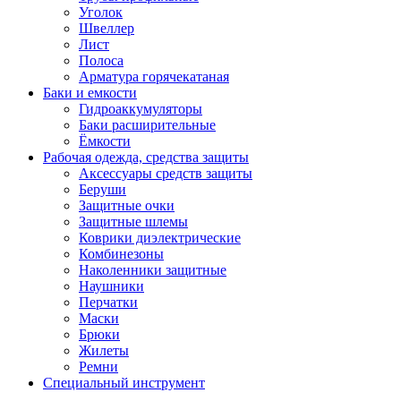
Уголок
Швеллер
Лист
Полоса
Арматура горячекатаная
Баки и емкости
Гидроаккумуляторы
Баки расширительные
Ёмкости
Рабочая одежда, средства защиты
Аксессуары средств защиты
Беруши
Защитные очки
Защитные шлемы
Коврики диэлектрические
Комбинезоны
Наколенники защитные
Наушники
Перчатки
Маски
Брюки
Жилеты
Ремни
Специальный инструмент