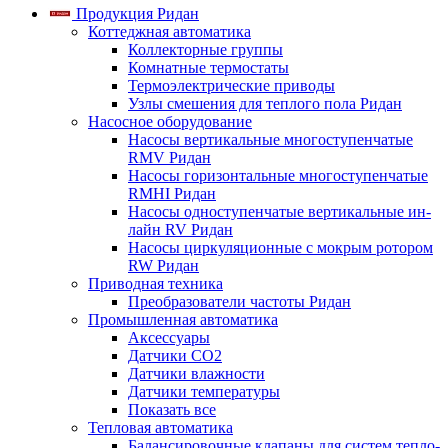
Продукция Ридан
Коттеджная автоматика
Коллекторные группы
Комнатные термостаты
Термоэлектрические приводы
Узлы смешения для теплого пола Ридан
Насосное оборудование
Насосы вертикальные многоступенчатые
RMV Ридан
Насосы горизонтальные многоступенчатые
RMHI Ридан
Насосы одноступенчатые вертикальные ин-
лайн RV Ридан
Насосы циркуляционные с мокрым ротором
RW Ридан
Приводная техника
Преобразователи частоты Ридан
Промышленная автоматика
Аксессуары
Датчики CO2
Датчики влажности
Датчики температуры
Показать все
Тепловая автоматика
Балансировочные клапаны для систем тепло-