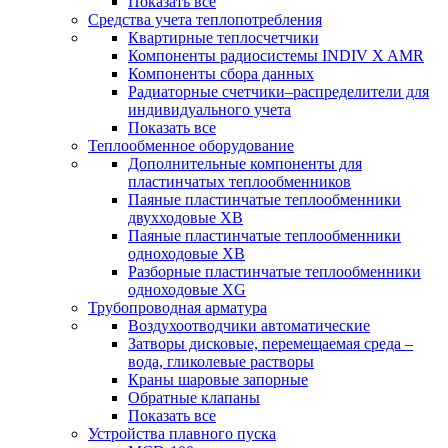
Показать все
Средства учета теплопотребления
Квартирные теплосчетчики
Компоненты радиосистемы INDIV X AMR
Компоненты сбора данных
Радиаторные счетчики–распределители для
индивидуального учета
Показать все
Теплообменное оборудование
Дополнительные компоненты для
пластинчатых теплообменников
Паяные пластинчатые теплообменники
двухходовые XB
Паяные пластинчатые теплообменники
одноходовые ХВ
Разборные пластинчатые теплообменники
одноходовые ХG
Трубопроводная арматура
Воздухоотводчики автоматические
Затворы дисковые, перемещаемая среда –
вода, гликолевые растворы
Краны шаровые запорные
Обратные клапаны
Показать все
Устройства плавного пуска