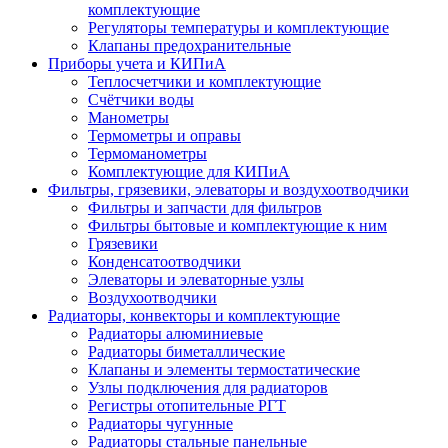
комплектующие
Регуляторы температуры и комплектующие
Клапаны предохранительные
Приборы учета и КИПиА
Теплосчетчики и комплектующие
Счётчики воды
Манометры
Термометры и оправы
Термоманометры
Комплектующие для КИПиА
Фильтры, грязевики, элеваторы и воздухоотводчики
Фильтры и запчасти для фильтров
Фильтры бытовые и комплектующие к ним
Грязевики
Конденсатоотводчики
Элеваторы и элеваторные узлы
Воздухоотводчики
Радиаторы, конвекторы и комплектующие
Радиаторы алюминиевые
Радиаторы биметаллические
Клапаны и элементы термостатические
Узлы подключения для радиаторов
Регистры отопительные РГТ
Радиаторы чугунные
Радиаторы стальные панельные