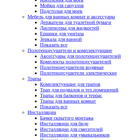
Мойки для санузлов
Подстолья для моек
Мебель для ванных комнат и аксессуары
Держатели для туалетной бумаги
Диспенсеры для жидкостей
Ершики для унитаза
Зеркала для ванной
Показать все
Полотенцесушители и комплектующие
Аксессуары для полотенцесушителей
Комплекты полотенцесушителей
Полотенцесушители водяные
Полотенцесушители электрические
Трапы
Комплектующие для трапов
Трап для подвалов и тех.помещений
Трапы для балконов и террас
Трапы для ванных комнат
Показать все
Инсталляции
Бачки скрытого монтажа
Инсталляции для биде
Инсталляции для смесителей
Инсталляции для умывальников