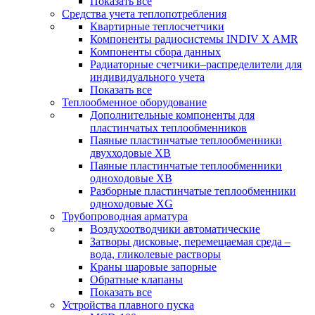
Показать все
Средства учета теплопотребления
Квартирные теплосчетчики
Компоненты радиосистемы INDIV X AMR
Компоненты сбора данных
Радиаторные счетчики–распределители для
индивидуального учета
Показать все
Теплообменное оборудование
Дополнительные компоненты для
пластинчатых теплообменников
Паяные пластинчатые теплообменники
двухходовые XB
Паяные пластинчатые теплообменники
одноходовые ХВ
Разборные пластинчатые теплообменники
одноходовые ХG
Трубопроводная арматура
Воздухоотводчики автоматические
Затворы дисковые, перемещаемая среда –
вода, гликолевые растворы
Краны шаровые запорные
Обратные клапаны
Показать все
Устройства плавного пуска