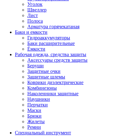
Уголок
Швеллер
Лист
Полоса
Арматура горячекатаная
Баки и емкости
Гидроаккумуляторы
Баки расширительные
Ёмкости
Рабочая одежда, средства защиты
Аксессуары средств защиты
Беруши
Защитные очки
Защитные шлемы
Коврики диэлектрические
Комбинезоны
Наколенники защитные
Наушники
Перчатки
Маски
Брюки
Жилеты
Ремни
Специальный инструмент