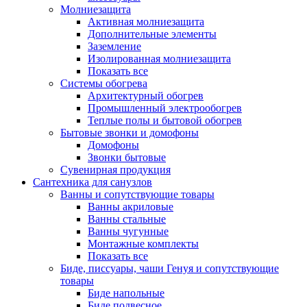
Молниезащита
Активная молниезащита
Дополнительные элементы
Заземление
Изолированная молниезащита
Показать все
Системы обогрева
Архитектурный обогрев
Промышленный электрообогрев
Теплые полы и бытовой обогрев
Бытовые звонки и домофоны
Домофоны
Звонки бытовые
Сувенирная продукция
Сантехника для санузлов
Ванны и сопутствующие товары
Ванны акриловые
Ванны стальные
Ванны чугунные
Монтажные комплекты
Показать все
Биде, писсуары, чаши Генуя и сопутствующие
товары
Биде напольные
Биде подвесное