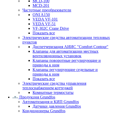
MCD-100
MCD-201
Частотные преобразователи
ONI A150
VEDA VF-101
VEDA VF-51
VF-302C Crane Drive
Показать все
Электрические средства автоматизации тепловых
пунктов
Диспетчеризация АИИС "Comfort Contour"
Клапаны для автоматизации местных
вентиляционных установок
Клапаны поворотные регулирующие и
приводы к ним
Клапаны регулирующие седельные и
приводы к ним
Показать все
Электрические средства управления
теплоснабжением коттеджей
Комнатные термостаты
Продукция Grundfos
Автоматизация и КИП Grundfos
Датчики давления Grundfos
Кондиционеры Grundfos