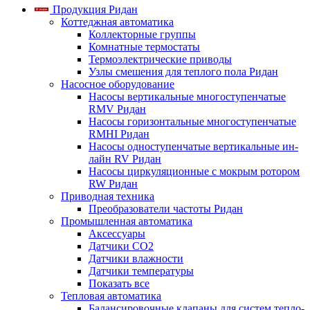
Продукция Ридан
Коттеджная автоматика
Коллекторные группы
Комнатные термостаты
Термоэлектрические приводы
Узлы смешения для теплого пола Ридан
Насосное оборудование
Насосы вертикальные многоступенчатые
RMV Ридан
Насосы горизонтальные многоступенчатые
RMHI Ридан
Насосы одноступенчатые вертикальные ин-
лайн RV Ридан
Насосы циркуляционные с мокрым ротором
RW Ридан
Приводная техника
Преобразователи частоты Ридан
Промышленная автоматика
Аксессуары
Датчики CO2
Датчики влажности
Датчики температуры
Показать все
Тепловая автоматика
Балансировочные клапаны для систем тепло-