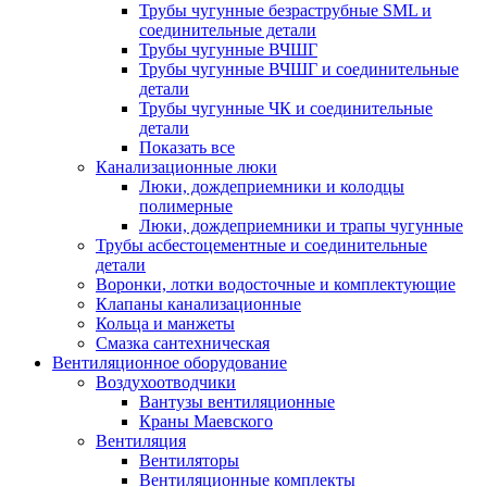
Трубы чугунные безраструбные SML и
соединительные детали
Трубы чугунные ВЧШГ
Трубы чугунные ВЧШГ и соединительные
детали
Трубы чугунные ЧК и соединительные
детали
Показать все
Канализационные люки
Люки, дождеприемники и колодцы
полимерные
Люки, дождеприемники и трапы чугунные
Трубы асбестоцементные и соединительные
детали
Воронки, лотки водосточные и комплектующие
Клапаны канализационные
Кольца и манжеты
Смазка сантехническая
Вентиляционное оборудование
Воздухоотводчики
Вантузы вентиляционные
Краны Маевского
Вентиляция
Вентиляторы
Вентиляционные комплекты