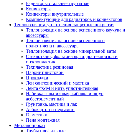
Радиаторы стальные трубчатые
Конвекторы
Конвекторы внутрипольные
Комплектующие для радиаторов и конвекторов
Теплоизоляция, уплотнения, защитные покрытия
Теплоизоляция на основе вспененного каучука и
аксессуары
Теплоизоляция на основе вспененного
полиэтилена и аксессуары
Теплоизоляция на основе минеральной ваты
Стеклоткань, фольгоизол, гидростеклоизол и
стеклопластик
Техпластина резиновая
Паронит листовой
Прокладки
Лен сантехнический и мастика
Лента ФУМ и нить уплотнительная
Набивка сальниковая, каболка и шнур
асбестоцементный
Грунтовка, мастика и лак
Асбокартон и пергамин
Герметики
Пена монтажная
Металлопрокат
Трубы профильные