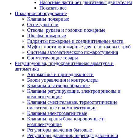
Насосные части без двигателя/с двигателем
Показать все
Пожарное оборудование
Клапаны пожарные
Огнетушители
Стволы, рукава и головки пожарные
Шкафы пожарные
Гидранты пожарные и соединительные части
Муфты противопожарные для пластиковых труб
Системы автоматического пожаротушения
Сопутствующие товары
Регулирующая, предохранительная арматура и
автоматика
Автоматика и принадлежности
Блоки управления и контроллеры
Клапаны и затворы обратные
Клапаны регулирующие, электроприводы и
комплектующие
Клапаны смесительные, термостатические
смесительные и комплектующие
Клапаны электромагнитные
Клапаны, краны балансировочные и
комплектующие
Регуляторы давления бытовые
Регуляторы давления, перепада давления и