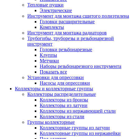
Тепловые пушки
Электрические
Инструмент для монтажа сшитого полиэтилена
Головки расширительные
Комплекты
Инструмент для монтажа радиаторов
Трубогибы, труборезы и резьбонарезной
инструмент
Головки резьбонарезные
Клуппы
Метчики
Наборы резьбонарезного инструмента
Показать все
Установки для опрессовки
Насосы для опрессовки
Коллекторы и коллекторные группы
Коллекторы распределительные
Коллекторы из бронзы
Коллекторы из латуни
Коллекторы из нержавеющей стали
Коллекторы из стали
Группы коллекторные
Коллекторные группы из латуни
Коллекторные группы из нержавейки
Под адаптер