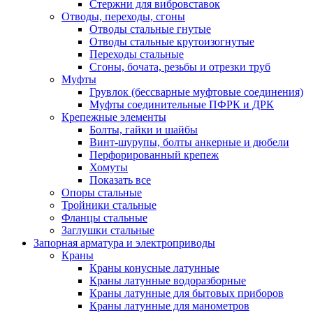
Стержни для вибровставок
Отводы, переходы, сгоны
Отводы стальные гнутые
Отводы стальные крутоизогнутые
Переходы стальные
Сгоны, бочата, резьбы и отрезки труб
Муфты
Грувлок (бессварные муфтовые соединения)
Муфты соединительные ПФРК и ДРК
Крепежные элементы
Болты, гайки и шайбы
Винт-шурупы, болты анкерные и дюбели
Перфорированный крепеж
Хомуты
Показать все
Опоры стальные
Тройники стальные
Фланцы стальные
Заглушки стальные
Запорная арматура и электроприводы
Краны
Краны конусные латунные
Краны латунные водоразборные
Краны латунные для бытовых приборов
Краны латунные для манометров