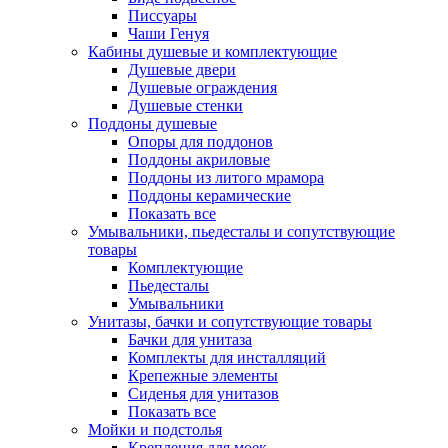
Писсуары
Чаши Генуя
Кабины душевые и комплектующие
Душевые двери
Душевые ограждения
Душевые стенки
Поддоны душевые
Опоры для поддонов
Поддоны акриловые
Поддоны из литого мрамора
Поддоны керамические
Показать все
Умывальники, пьедесталы и сопутствующие
товары
Комплектующие
Пьедесталы
Умывальники
Унитазы, бачки и сопутствующие товары
Бачки для унитаза
Комплекты для инсталляций
Крепежные элементы
Сиденья для унитазов
Показать все
Мойки и подстолья
Крепления для моек