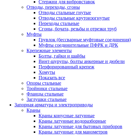
Стержни для вибровставок
Отводы, переходы, сгоны
Отводы стальные гнутые
Отводы стальные крутоизогнутые
Переходы стальные
Сгоны, бочата, резьбы и отрезки труб
Муфты
Грувлок (бессварные муфтовые соединения)
Муфты соединительные ПФРК и ДРК
Крепежные элементы
Болты, гайки и шайбы
Винт-шурупы, болты анкерные и дюбели
Перфорированный крепеж
Хомуты
Показать все
Опоры стальные
Тройники стальные
Фланцы стальные
Заглушки стальные
Запорная арматура и электроприводы
Краны
Краны конусные латунные
Краны латунные водоразборные
Краны латунные для бытовых приборов
Краны латунные для манометров