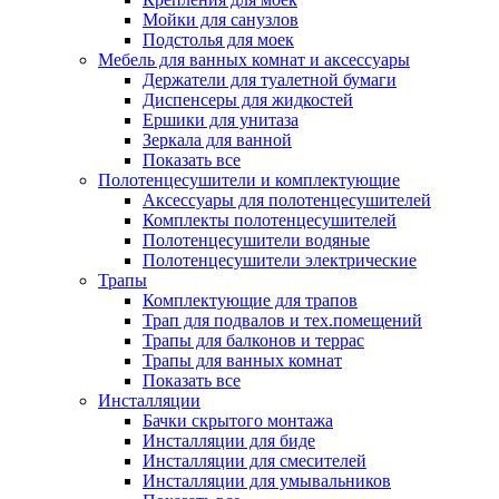
Мойки для санузлов
Подстолья для моек
Мебель для ванных комнат и аксессуары
Держатели для туалетной бумаги
Диспенсеры для жидкостей
Ершики для унитаза
Зеркала для ванной
Показать все
Полотенцесушители и комплектующие
Аксессуары для полотенцесушителей
Комплекты полотенцесушителей
Полотенцесушители водяные
Полотенцесушители электрические
Трапы
Комплектующие для трапов
Трап для подвалов и тех.помещений
Трапы для балконов и террас
Трапы для ванных комнат
Показать все
Инсталляции
Бачки скрытого монтажа
Инсталляции для биде
Инсталляции для смесителей
Инсталляции для умывальников