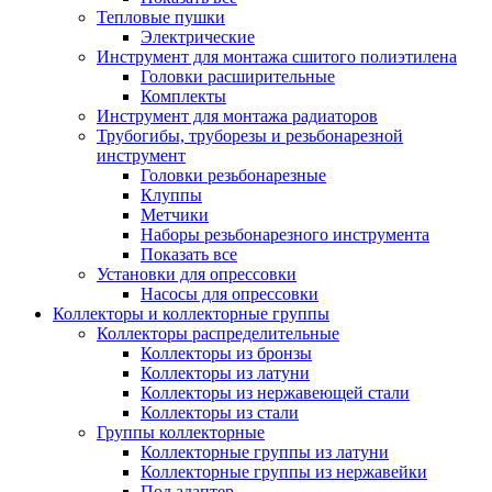
Тепловые пушки
Электрические
Инструмент для монтажа сшитого полиэтилена
Головки расширительные
Комплекты
Инструмент для монтажа радиаторов
Трубогибы, труборезы и резьбонарезной
инструмент
Головки резьбонарезные
Клуппы
Метчики
Наборы резьбонарезного инструмента
Показать все
Установки для опрессовки
Насосы для опрессовки
Коллекторы и коллекторные группы
Коллекторы распределительные
Коллекторы из бронзы
Коллекторы из латуни
Коллекторы из нержавеющей стали
Коллекторы из стали
Группы коллекторные
Коллекторные группы из латуни
Коллекторные группы из нержавейки
Под адаптер