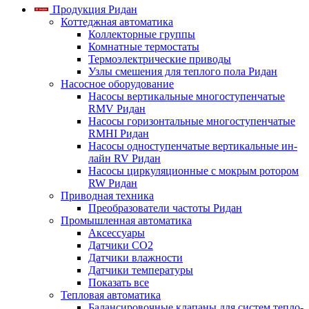
Продукция Ридан
Коттеджная автоматика
Коллекторные группы
Комнатные термостаты
Термоэлектрические приводы
Узлы смешения для теплого пола Ридан
Насосное оборудование
Насосы вертикальные многоступенчатые
RMV Ридан
Насосы горизонтальные многоступенчатые
RMHI Ридан
Насосы одноступенчатые вертикальные ин-
лайн RV Ридан
Насосы циркуляционные с мокрым ротором
RW Ридан
Приводная техника
Преобразователи частоты Ридан
Промышленная автоматика
Аксессуары
Датчики CO2
Датчики влажности
Датчики температуры
Показать все
Тепловая автоматика
Балансировочные клапаны для систем тепло-