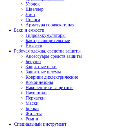
Уголок
Швеллер
Лист
Полоса
Арматура горячекатаная
Баки и емкости
Гидроаккумуляторы
Баки расширительные
Ёмкости
Рабочая одежда, средства защиты
Аксессуары средств защиты
Беруши
Защитные очки
Защитные шлемы
Коврики диэлектрические
Комбинезоны
Наколенники защитные
Наушники
Перчатки
Маски
Брюки
Жилеты
Ремни
Специальный инструмент