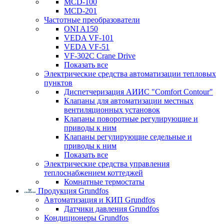
MCD-100
MCD-201
Частотные преобразователи
ONI A150
VEDA VF-101
VEDA VF-51
VF-302C Crane Drive
Показать все
Электрические средства автоматизации тепловых
пунктов
Диспетчеризация АИИС "Comfort Contour"
Клапаны для автоматизации местных
вентиляционных установок
Клапаны поворотные регулирующие и
приводы к ним
Клапаны регулирующие седельные и
приводы к ним
Показать все
Электрические средства управления
теплоснабжением коттеджей
Комнатные термостаты
Продукция Grundfos
Автоматизация и КИП Grundfos
Датчики давления Grundfos
Кондиционеры Grundfos