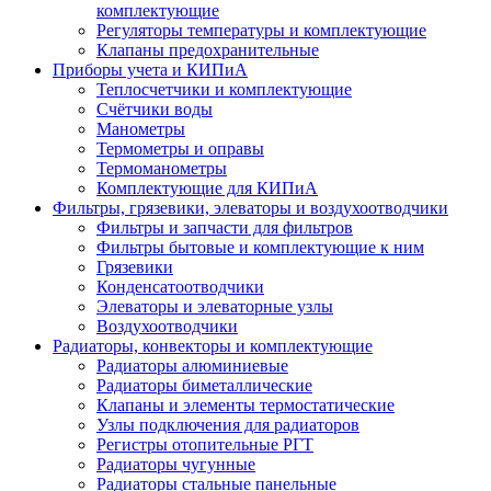
комплектующие
Регуляторы температуры и комплектующие
Клапаны предохранительные
Приборы учета и КИПиА
Теплосчетчики и комплектующие
Счётчики воды
Манометры
Термометры и оправы
Термоманометры
Комплектующие для КИПиА
Фильтры, грязевики, элеваторы и воздухоотводчики
Фильтры и запчасти для фильтров
Фильтры бытовые и комплектующие к ним
Грязевики
Конденсатоотводчики
Элеваторы и элеваторные узлы
Воздухоотводчики
Радиаторы, конвекторы и комплектующие
Радиаторы алюминиевые
Радиаторы биметаллические
Клапаны и элементы термостатические
Узлы подключения для радиаторов
Регистры отопительные РГТ
Радиаторы чугунные
Радиаторы стальные панельные