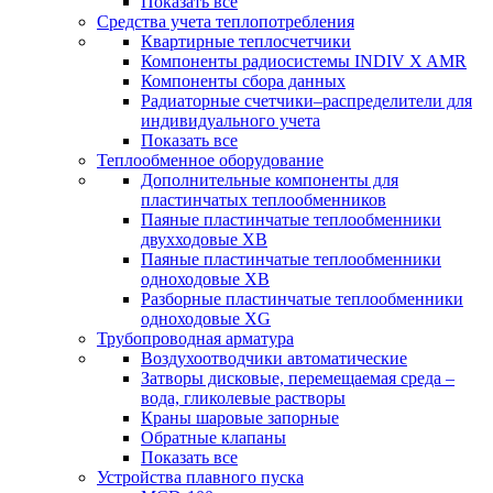
Показать все
Средства учета теплопотребления
Квартирные теплосчетчики
Компоненты радиосистемы INDIV X AMR
Компоненты сбора данных
Радиаторные счетчики–распределители для
индивидуального учета
Показать все
Теплообменное оборудование
Дополнительные компоненты для
пластинчатых теплообменников
Паяные пластинчатые теплообменники
двухходовые XB
Паяные пластинчатые теплообменники
одноходовые ХВ
Разборные пластинчатые теплообменники
одноходовые ХG
Трубопроводная арматура
Воздухоотводчики автоматические
Затворы дисковые, перемещаемая среда –
вода, гликолевые растворы
Краны шаровые запорные
Обратные клапаны
Показать все
Устройства плавного пуска