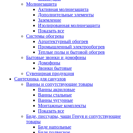
Молниезащита
Активная молниезащита
Дополнительные элементы
Заземление
Изолированная молниезащита
Показать все
Системы обогрева
Архитектурный обогрев
Промышленный электрообогрев
Теплые полы и бытовой обогрев
Бытовые звонки и домофоны
Домофоны
Звонки бытовые
Сувенирная продукция
Сантехника для санузлов
Ванны и сопутствующие товары
Ванны акриловые
Ванны стальные
Ванны чугунные
Монтажные комплекты
Показать все
Биде, писсуары, чаши Генуя и сопутствующие
товары
Биде напольные
Биде подвесное