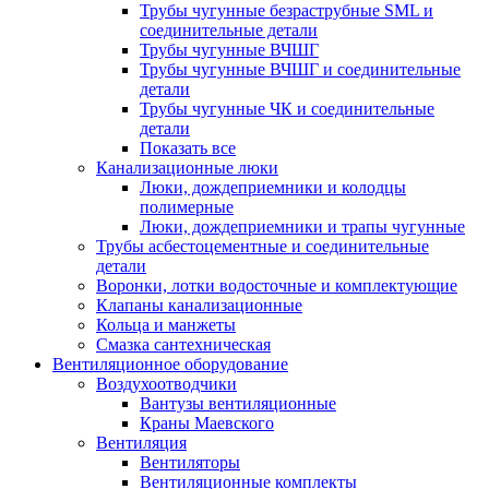
Трубы чугунные безраструбные SML и
соединительные детали
Трубы чугунные ВЧШГ
Трубы чугунные ВЧШГ и соединительные
детали
Трубы чугунные ЧК и соединительные
детали
Показать все
Канализационные люки
Люки, дождеприемники и колодцы
полимерные
Люки, дождеприемники и трапы чугунные
Трубы асбестоцементные и соединительные
детали
Воронки, лотки водосточные и комплектующие
Клапаны канализационные
Кольца и манжеты
Смазка сантехническая
Вентиляционное оборудование
Воздухоотводчики
Вантузы вентиляционные
Краны Маевского
Вентиляция
Вентиляторы
Вентиляционные комплекты