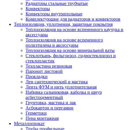
Радиаторы стальные трубчатые
Конвекторы
Конвекторы внутрипольные
Комплектующие для радиаторов и конвекторов
Теплоизоляция, уплотнения, защитные покрытия
Теплоизоляция на основе вспененного каучука и
аксессуары
Теплоизоляция на основе вспененного
полиэтилена и аксессуары
Теплоизоляция на основе минеральной ваты
Стеклоткань, фольгоизол, гидростеклоизол и
стеклопластик
Техпластина резиновая
Паронит листовой
Прокладки
Лен сантехнический и мастика
Лента ФУМ и нить уплотнительная
Набивка сальниковая, каболка и шнур
асбестоцементный
Грунтовка, мастика и лак
Асбокартон и пергамин
Герметики
Пена монтажная
Металлопрокат
Трубы профильные