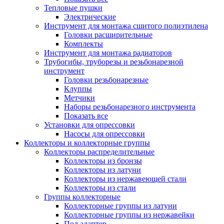
Тепловые пушки
Электрические
Инструмент для монтажа сшитого полиэтилена
Головки расширительные
Комплекты
Инструмент для монтажа радиаторов
Трубогибы, труборезы и резьбонарезной
инструмент
Головки резьбонарезные
Клуппы
Метчики
Наборы резьбонарезного инструмента
Показать все
Установки для опрессовки
Насосы для опрессовки
Коллекторы и коллекторные группы
Коллекторы распределительные
Коллекторы из бронзы
Коллекторы из латуни
Коллекторы из нержавеющей стали
Коллекторы из стали
Группы коллекторные
Коллекторные группы из латуни
Коллекторные группы из нержавейки
Под адаптер