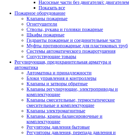
Насосные части без двигателя/с двигателем
Показать все
Пожарное оборудование
Клапаны пожарные
Огнетушители
Стволы, рукава и головки пожарные
Шкафы пожарные
Гидранты пожарные и соединительные части
Муфты противопожарные для пластиковых труб
Системы автоматического пожаротушения
Сопутствующие товары
Регулирующая, предохранительная арматура и
автоматика
Автоматика и принадлежности
Блоки управления и контроллеры
Клапаны и затворы обратные
Клапаны регулирующие, электроприводы и
комплектующие
Клапаны смесительные, термостатические
смесительные и комплектующие
Клапаны электромагнитные
Клапаны, краны балансировочные и
комплектующие
Регуляторы давления бытовые
Регуляторы давления, перепада давления и