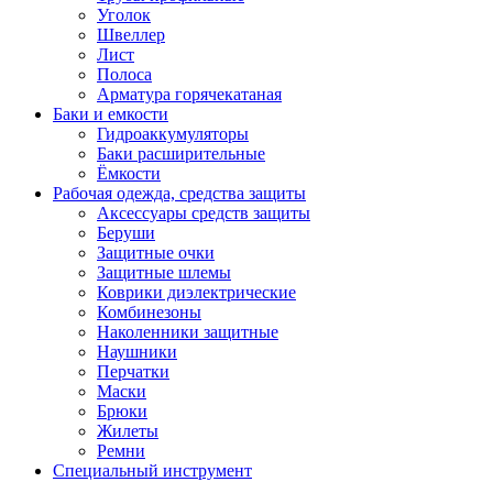
Уголок
Швеллер
Лист
Полоса
Арматура горячекатаная
Баки и емкости
Гидроаккумуляторы
Баки расширительные
Ёмкости
Рабочая одежда, средства защиты
Аксессуары средств защиты
Беруши
Защитные очки
Защитные шлемы
Коврики диэлектрические
Комбинезоны
Наколенники защитные
Наушники
Перчатки
Маски
Брюки
Жилеты
Ремни
Специальный инструмент