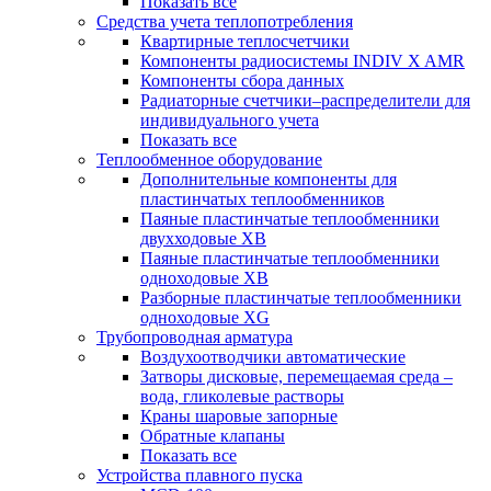
Показать все
Средства учета теплопотребления
Квартирные теплосчетчики
Компоненты радиосистемы INDIV X AMR
Компоненты сбора данных
Радиаторные счетчики–распределители для
индивидуального учета
Показать все
Теплообменное оборудование
Дополнительные компоненты для
пластинчатых теплообменников
Паяные пластинчатые теплообменники
двухходовые XB
Паяные пластинчатые теплообменники
одноходовые ХВ
Разборные пластинчатые теплообменники
одноходовые ХG
Трубопроводная арматура
Воздухоотводчики автоматические
Затворы дисковые, перемещаемая среда –
вода, гликолевые растворы
Краны шаровые запорные
Обратные клапаны
Показать все
Устройства плавного пуска