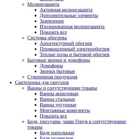
Молниезащита
Активная молниезащита
Дополнительные элементы
Заземление
Изолированная молниезащита
Показать все
Системы обогрева
Архитектурный обогрев
Промышленный электрообогрев
Теплые полы и бытовой обогрев
Бытовые звонки и домофоны
Домофоны
Звонки бытовые
Сувенирная продукция
Сантехника для санузлов
Ванны и сопутствующие товары
Ванны акриловые
Ванны стальные
Ванны чугунные
Монтажные комплекты
Показать все
Биде, писсуары, чаши Генуя и сопутствующие
товары
Биде напольные
Биде подвесное