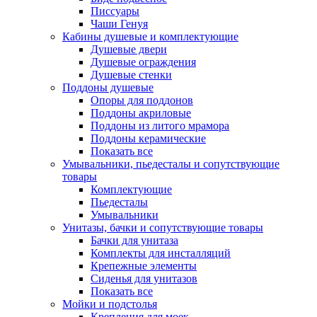
Писсуары
Чаши Генуя
Кабины душевые и комплектующие
Душевые двери
Душевые ограждения
Душевые стенки
Поддоны душевые
Опоры для поддонов
Поддоны акриловые
Поддоны из литого мрамора
Поддоны керамические
Показать все
Умывальники, пьедесталы и сопутствующие
товары
Комплектующие
Пьедесталы
Умывальники
Унитазы, бачки и сопутствующие товары
Бачки для унитаза
Комплекты для инсталляций
Крепежные элементы
Сиденья для унитазов
Показать все
Мойки и подстолья
Крепления для моек