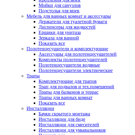
Мойки для санузлов
Подстолья для моек
Мебель для ванных комнат и аксессуары
Держатели для туалетной бумаги
Диспенсеры для жидкостей
Ершики для унитаза
Зеркала для ванной
Показать все
Полотенцесушители и комплектующие
Аксессуары для полотенцесушителей
Комплекты полотенцесушителей
Полотенцесушители водяные
Полотенцесушители электрические
Трапы
Комплектующие для трапов
Трап для подвалов и тех.помещений
Трапы для балконов и террас
Трапы для ванных комнат
Показать все
Инсталляции
Бачки скрытого монтажа
Инсталляции для биде
Инсталляции для смесителей
Инсталляции для умывальников