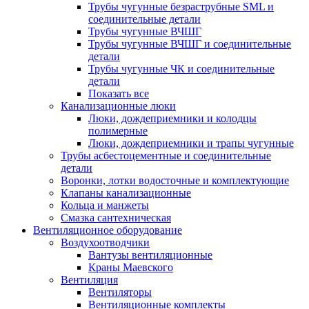
Трубы чугунные безраструбные SML и
соединительные детали
Трубы чугунные ВЧШГ
Трубы чугунные ВЧШГ и соединительные
детали
Трубы чугунные ЧК и соединительные
детали
Показать все
Канализационные люки
Люки, дождеприемники и колодцы
полимерные
Люки, дождеприемники и трапы чугунные
Трубы асбестоцементные и соединительные
детали
Воронки, лотки водосточные и комплектующие
Клапаны канализационные
Кольца и манжеты
Смазка сантехническая
Вентиляционное оборудование
Воздухоотводчики
Вантузы вентиляционные
Краны Маевского
Вентиляция
Вентиляторы
Вентиляционные комплекты