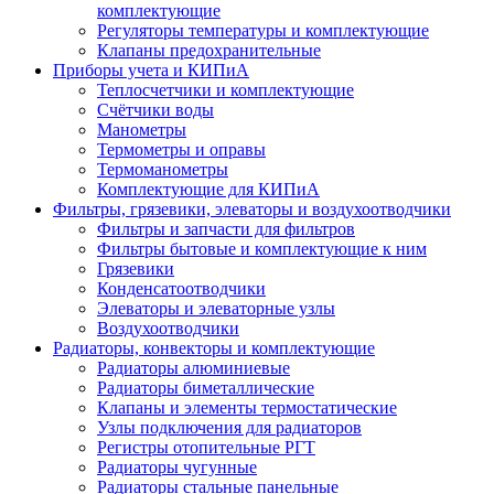
комплектующие
Регуляторы температуры и комплектующие
Клапаны предохранительные
Приборы учета и КИПиА
Теплосчетчики и комплектующие
Счётчики воды
Манометры
Термометры и оправы
Термоманометры
Комплектующие для КИПиА
Фильтры, грязевики, элеваторы и воздухоотводчики
Фильтры и запчасти для фильтров
Фильтры бытовые и комплектующие к ним
Грязевики
Конденсатоотводчики
Элеваторы и элеваторные узлы
Воздухоотводчики
Радиаторы, конвекторы и комплектующие
Радиаторы алюминиевые
Радиаторы биметаллические
Клапаны и элементы термостатические
Узлы подключения для радиаторов
Регистры отопительные РГТ
Радиаторы чугунные
Радиаторы стальные панельные