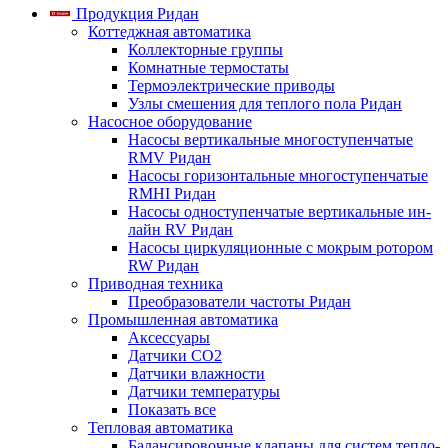
Продукция Ридан
Коттеджная автоматика
Коллекторные группы
Комнатные термостаты
Термоэлектрические приводы
Узлы смешения для теплого пола Ридан
Насосное оборудование
Насосы вертикальные многоступенчатые
RMV Ридан
Насосы горизонтальные многоступенчатые
RMHI Ридан
Насосы одноступенчатые вертикальные ин-
лайн RV Ридан
Насосы циркуляционные с мокрым ротором
RW Ридан
Приводная техника
Преобразователи частоты Ридан
Промышленная автоматика
Аксессуары
Датчики CO2
Датчики влажности
Датчики температуры
Показать все
Тепловая автоматика
Балансировочные клапаны для систем тепло-