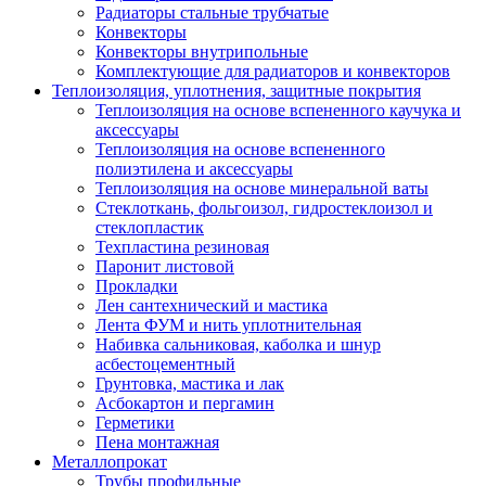
Радиаторы стальные трубчатые
Конвекторы
Конвекторы внутрипольные
Комплектующие для радиаторов и конвекторов
Теплоизоляция, уплотнения, защитные покрытия
Теплоизоляция на основе вспененного каучука и
аксессуары
Теплоизоляция на основе вспененного
полиэтилена и аксессуары
Теплоизоляция на основе минеральной ваты
Стеклоткань, фольгоизол, гидростеклоизол и
стеклопластик
Техпластина резиновая
Паронит листовой
Прокладки
Лен сантехнический и мастика
Лента ФУМ и нить уплотнительная
Набивка сальниковая, каболка и шнур
асбестоцементный
Грунтовка, мастика и лак
Асбокартон и пергамин
Герметики
Пена монтажная
Металлопрокат
Трубы профильные