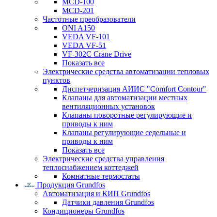
MCD-100
MCD-201
Частотные преобразователи
ONI A150
VEDA VF-101
VEDA VF-51
VF-302C Crane Drive
Показать все
Электрические средства автоматизации тепловых
пунктов
Диспетчеризация АИИС "Comfort Contour"
Клапаны для автоматизации местных
вентиляционных установок
Клапаны поворотные регулирующие и
приводы к ним
Клапаны регулирующие седельные и
приводы к ним
Показать все
Электрические средства управления
теплоснабжением коттеджей
Комнатные термостаты
Продукция Grundfos
Автоматизация и КИП Grundfos
Датчики давления Grundfos
Кондиционеры Grundfos