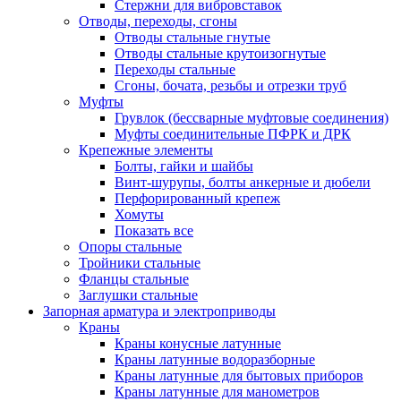
Стержни для вибровставок
Отводы, переходы, сгоны
Отводы стальные гнутые
Отводы стальные крутоизогнутые
Переходы стальные
Сгоны, бочата, резьбы и отрезки труб
Муфты
Грувлок (бессварные муфтовые соединения)
Муфты соединительные ПФРК и ДРК
Крепежные элементы
Болты, гайки и шайбы
Винт-шурупы, болты анкерные и дюбели
Перфорированный крепеж
Хомуты
Показать все
Опоры стальные
Тройники стальные
Фланцы стальные
Заглушки стальные
Запорная арматура и электроприводы
Краны
Краны конусные латунные
Краны латунные водоразборные
Краны латунные для бытовых приборов
Краны латунные для манометров