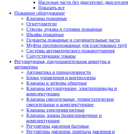
Насосные части без двигателя/с двигателем
Показать все
Пожарное оборудование
Клапаны пожарные
Огнетушители
Стволы, рукава и головки пожарные
Шкафы пожарные
Гидранты пожарные и соединительные части
Муфты противопожарные для пластиковых труб
Системы автоматического пожаротушения
Сопутствующие товары
Регулирующая, предохранительная арматура и
автоматика
Автоматика и принадлежности
Блоки управления и контроллеры
Клапаны и затворы обратные
Клапаны регулирующие, электроприводы и
комплектующие
Клапаны смесительные, термостатические
смесительные и комплектующие
Клапаны электромагнитные
Клапаны, краны балансировочные и
комплектующие
Регуляторы давления бытовые
Регуляторы давления, перепада давления и