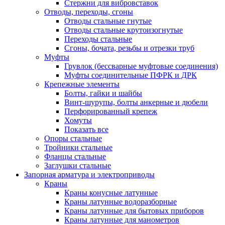
Стержни для вибровставок
Отводы, переходы, сгоны
Отводы стальные гнутые
Отводы стальные крутоизогнутые
Переходы стальные
Сгоны, бочата, резьбы и отрезки труб
Муфты
Грувлок (бессварные муфтовые соединения)
Муфты соединительные ПФРК и ДРК
Крепежные элементы
Болты, гайки и шайбы
Винт-шурупы, болты анкерные и дюбели
Перфорированный крепеж
Хомуты
Показать все
Опоры стальные
Тройники стальные
Фланцы стальные
Заглушки стальные
Запорная арматура и электроприводы
Краны
Краны конусные латунные
Краны латунные водоразборные
Краны латунные для бытовых приборов
Краны латунные для манометров