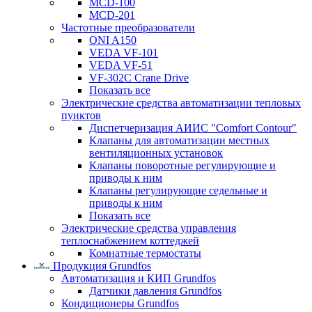
MCD-100
MCD-201
Частотные преобразователи
ONI A150
VEDA VF-101
VEDA VF-51
VF-302C Crane Drive
Показать все
Электрические средства автоматизации тепловых
пунктов
Диспетчеризация АИИС "Comfort Contour"
Клапаны для автоматизации местных
вентиляционных установок
Клапаны поворотные регулирующие и
приводы к ним
Клапаны регулирующие седельные и
приводы к ним
Показать все
Электрические средства управления
теплоснабжением коттеджей
Комнатные термостаты
Продукция Grundfos
Автоматизация и КИП Grundfos
Датчики давления Grundfos
Кондиционеры Grundfos