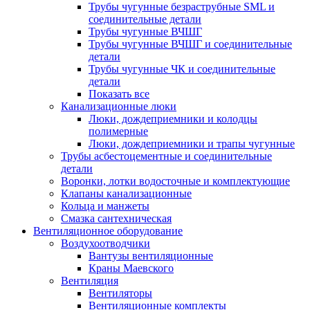
Трубы чугунные безраструбные SML и
соединительные детали
Трубы чугунные ВЧШГ
Трубы чугунные ВЧШГ и соединительные
детали
Трубы чугунные ЧК и соединительные
детали
Показать все
Канализационные люки
Люки, дождеприемники и колодцы
полимерные
Люки, дождеприемники и трапы чугунные
Трубы асбестоцементные и соединительные
детали
Воронки, лотки водосточные и комплектующие
Клапаны канализационные
Кольца и манжеты
Смазка сантехническая
Вентиляционное оборудование
Воздухоотводчики
Вантузы вентиляционные
Краны Маевского
Вентиляция
Вентиляторы
Вентиляционные комплекты