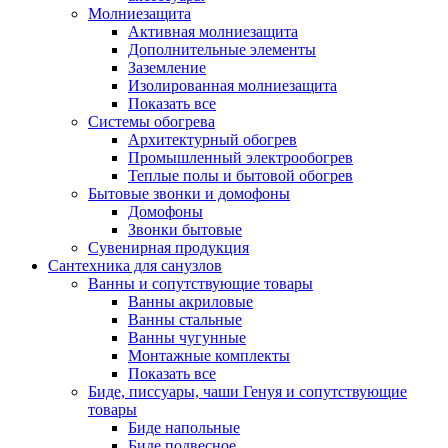
Молниезащита
Активная молниезащита
Дополнительные элементы
Заземление
Изолированная молниезащита
Показать все
Системы обогрева
Архитектурный обогрев
Промышленный электрообогрев
Теплые полы и бытовой обогрев
Бытовые звонки и домофоны
Домофоны
Звонки бытовые
Сувенирная продукция
Сантехника для санузлов
Ванны и сопутствующие товары
Ванны акриловые
Ванны стальные
Ванны чугунные
Монтажные комплекты
Показать все
Биде, писсуары, чаши Генуя и сопутствующие
товары
Биде напольные
Биде подвесное