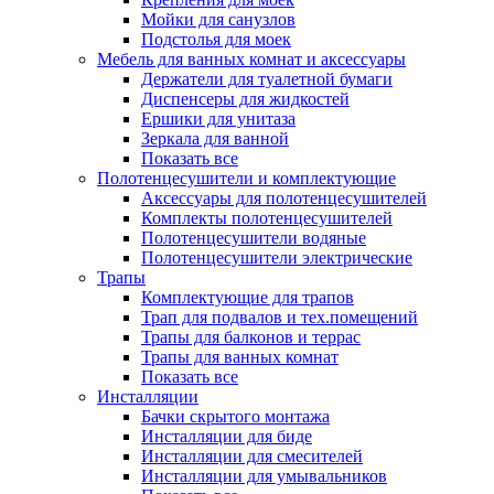
Мойки для санузлов
Подстолья для моек
Мебель для ванных комнат и аксессуары
Держатели для туалетной бумаги
Диспенсеры для жидкостей
Ершики для унитаза
Зеркала для ванной
Показать все
Полотенцесушители и комплектующие
Аксессуары для полотенцесушителей
Комплекты полотенцесушителей
Полотенцесушители водяные
Полотенцесушители электрические
Трапы
Комплектующие для трапов
Трап для подвалов и тех.помещений
Трапы для балконов и террас
Трапы для ванных комнат
Показать все
Инсталляции
Бачки скрытого монтажа
Инсталляции для биде
Инсталляции для смесителей
Инсталляции для умывальников