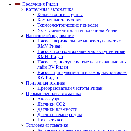
Продукция Ридан
Коттеджная автоматика
Коллекторные группы
Комнатные термостаты
Термоэлектрические приводы
Узлы смешения для теплого пола Ридан
Насосное оборудование
Насосы вертикальные многоступенчатые
RMV Ридан
Насосы горизонтальные многоступенчатые
RMHI Ридан
Насосы одноступенчатые вертикальные ин-
лайн RV Ридан
Насосы циркуляционные с мокрым ротором
RW Ридан
Приводная техника
Преобразователи частоты Ридан
Промышленная автоматика
Аксессуары
Датчики CO2
Датчики влажности
Датчики температуры
Показать все
Тепловая автоматика
Балансировочные клапаны для систем тепло-