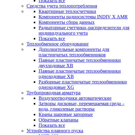
Показать все
Средства учета теплопотребления
Квартирные теплосчетчики
Компоненты радиосистемы INDIV X AMR
Компоненты сбора данных
Радиаторные счетчики–распределители для
индивидуального учета
Показать все
Теплообменное оборудование
Дополнительные компоненты для
пластинчатых теплообменников
Паяные пластинчатые теплообменники
двухходовые XB
Паяные пластинчатые теплообменники
одноходовые ХВ
Разборные пластинчатые теплообменники
одноходовые ХG
Трубопроводная арматура
Воздухоотводчики автоматические
Затворы дисковые, перемещаемая среда –
вода, гликолевые растворы
Краны шаровые запорные
Обратные клапаны
Показать все
Устройства плавного пуска