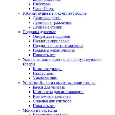
Писсуары
Чаши Генуя
Кабины душевые и комплектующие
Душевые двери
Душевые ограждения
Душевые стенки
Поддоны душевые
Опоры для поддонов
Поддоны акриловые
Поддоны из литого мрамора
Поддоны керамические
Показать все
Умывальники, пьедесталы и сопутствующие
товары
Комплектующие
Пьедесталы
Умывальники
Унитазы, бачки и сопутствующие товары
Бачки для унитаза
Комплекты для инсталляций
Крепежные элементы
Сиденья для унитазов
Показать все
Мойки и подстолья
Крепления для моек