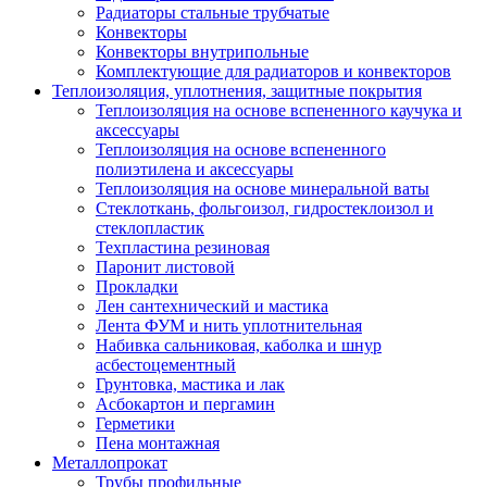
Радиаторы стальные трубчатые
Конвекторы
Конвекторы внутрипольные
Комплектующие для радиаторов и конвекторов
Теплоизоляция, уплотнения, защитные покрытия
Теплоизоляция на основе вспененного каучука и
аксессуары
Теплоизоляция на основе вспененного
полиэтилена и аксессуары
Теплоизоляция на основе минеральной ваты
Стеклоткань, фольгоизол, гидростеклоизол и
стеклопластик
Техпластина резиновая
Паронит листовой
Прокладки
Лен сантехнический и мастика
Лента ФУМ и нить уплотнительная
Набивка сальниковая, каболка и шнур
асбестоцементный
Грунтовка, мастика и лак
Асбокартон и пергамин
Герметики
Пена монтажная
Металлопрокат
Трубы профильные