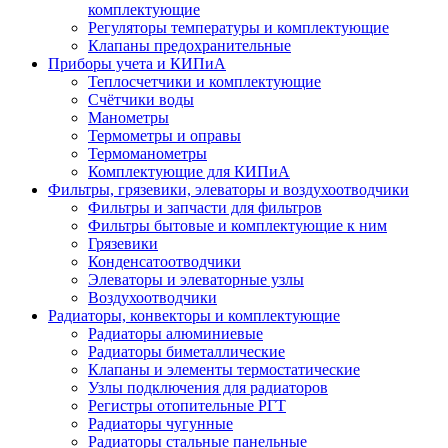
комплектующие
Регуляторы температуры и комплектующие
Клапаны предохранительные
Приборы учета и КИПиА
Теплосчетчики и комплектующие
Счётчики воды
Манометры
Термометры и оправы
Термоманометры
Комплектующие для КИПиА
Фильтры, грязевики, элеваторы и воздухоотводчики
Фильтры и запчасти для фильтров
Фильтры бытовые и комплектующие к ним
Грязевики
Конденсатоотводчики
Элеваторы и элеваторные узлы
Воздухоотводчики
Радиаторы, конвекторы и комплектующие
Радиаторы алюминиевые
Радиаторы биметаллические
Клапаны и элементы термостатические
Узлы подключения для радиаторов
Регистры отопительные РГТ
Радиаторы чугунные
Радиаторы стальные панельные