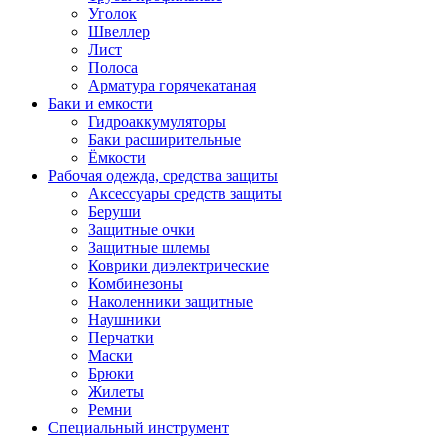
Уголок
Швеллер
Лист
Полоса
Арматура горячекатаная
Баки и емкости
Гидроаккумуляторы
Баки расширительные
Ёмкости
Рабочая одежда, средства защиты
Аксессуары средств защиты
Беруши
Защитные очки
Защитные шлемы
Коврики диэлектрические
Комбинезоны
Наколенники защитные
Наушники
Перчатки
Маски
Брюки
Жилеты
Ремни
Специальный инструмент