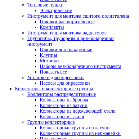
Тепловые пушки
Электрические
Инструмент для монтажа сшитого полиэтилена
Головки расширительные
Комплекты
Инструмент для монтажа радиаторов
Трубогибы, труборезы и резьбонарезной
инструмент
Головки резьбонарезные
Клуппы
Метчики
Наборы резьбонарезного инструмента
Показать все
Установки для опрессовки
Насосы для опрессовки
Коллекторы и коллекторные группы
Коллекторы распределительные
Коллекторы из бронзы
Коллекторы из латуни
Коллекторы из нержавеющей стали
Коллекторы из стали
Группы коллекторные
Коллекторные группы из латуни
Коллекторные группы из нержавейки
Под адаптер