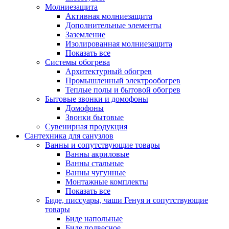
Молниезащита
Активная молниезащита
Дополнительные элементы
Заземление
Изолированная молниезащита
Показать все
Системы обогрева
Архитектурный обогрев
Промышленный электрообогрев
Теплые полы и бытовой обогрев
Бытовые звонки и домофоны
Домофоны
Звонки бытовые
Сувенирная продукция
Сантехника для санузлов
Ванны и сопутствующие товары
Ванны акриловые
Ванны стальные
Ванны чугунные
Монтажные комплекты
Показать все
Биде, писсуары, чаши Генуя и сопутствующие
товары
Биде напольные
Биде подвесное