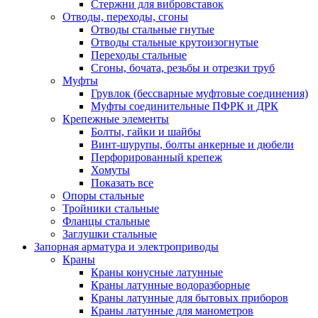
Стержни для вибровставок
Отводы, переходы, сгоны
Отводы стальные гнутые
Отводы стальные крутоизогнутые
Переходы стальные
Сгоны, бочата, резьбы и отрезки труб
Муфты
Грувлок (бессварные муфтовые соединения)
Муфты соединительные ПФРК и ДРК
Крепежные элементы
Болты, гайки и шайбы
Винт-шурупы, болты анкерные и дюбели
Перфорированный крепеж
Хомуты
Показать все
Опоры стальные
Тройники стальные
Фланцы стальные
Заглушки стальные
Запорная арматура и электроприводы
Краны
Краны конусные латунные
Краны латунные водоразборные
Краны латунные для бытовых приборов
Краны латунные для манометров