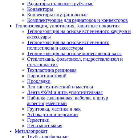
Радиаторы стальные трубчатые
Конвекторы
Конвекторы внутрипольные
Комплектующие для радиаторов и конвекторов
Теплоизоляция, уплотнения, защитные покрытия
Теплоизоляция на основе вспененного каучука и
аксессуары
Теплоизоляция на основе вспененного
полиэтилена и аксессуары
Теплоизоляция на основе минеральной ваты
Стеклоткань, фольгоизол, гидростеклоизол и
стеклопластик
Техпластина резиновая
Паронит листовой
Прокладки
Лен сантехнический и мастика
Лента ФУМ и нить уплотнительная
Набивка сальниковая, каболка и шнур
асбестоцементный
Грунтовка, мастика и лак
Асбокартон и пергамин
Герметики
Пена монтажная
Металлопрокат
Трубы профильные