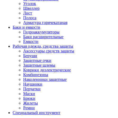
Уголок
Швеллер
Лист
Полоса
Арматура горячекатаная
Баки и емкости
Гидроаккумуляторы
Баки расширительные
Ёмкости
Рабочая одежда, средства защиты
Аксессуары средств защиты
Беруши
Защитные очки
Защитные шлемы
Коврики диэлектрические
Комбинезоны
Наколенники защитные
Наушники
Перчатки
Маски
Брюки
Жилеты
Ремни
Специальный инструмент