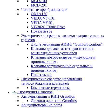
MCD-100
MCD-201
Частотные преобразователи
ONI A150
VEDA VF-101
VEDA VF-51
VF-302C Crane Drive
Показать все
Электрические средства автоматизации тепловых
пунктов
Диспетчеризация АИИС "Comfort Contour"
Клапаны для автоматизации местных
вентиляционных установок
Клапаны поворотные регулирующие и
приводы к ним
Клапаны регулирующие седельные и
приводы к ним
Показать все
Электрические средства управления
теплоснабжением коттеджей
Комнатные термостаты
Продукция Grundfos
Автоматизация и КИП Grundfos
Датчики давления Grundfos
Кондиционеры Grundfos