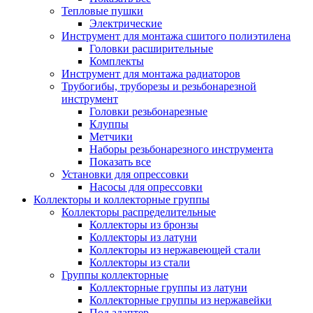
Тепловые пушки
Электрические
Инструмент для монтажа сшитого полиэтилена
Головки расширительные
Комплекты
Инструмент для монтажа радиаторов
Трубогибы, труборезы и резьбонарезной
инструмент
Головки резьбонарезные
Клуппы
Метчики
Наборы резьбонарезного инструмента
Показать все
Установки для опрессовки
Насосы для опрессовки
Коллекторы и коллекторные группы
Коллекторы распределительные
Коллекторы из бронзы
Коллекторы из латуни
Коллекторы из нержавеющей стали
Коллекторы из стали
Группы коллекторные
Коллекторные группы из латуни
Коллекторные группы из нержавейки
Под адаптер