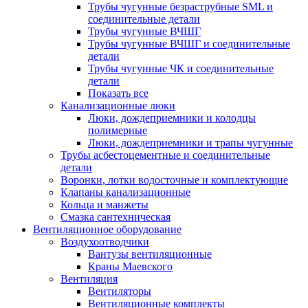
Трубы чугунные безраструбные SML и
соединительные детали
Трубы чугунные ВЧШГ
Трубы чугунные ВЧШГ и соединительные
детали
Трубы чугунные ЧК и соединительные
детали
Показать все
Канализационные люки
Люки, дождеприемники и колодцы
полимерные
Люки, дождеприемники и трапы чугунные
Трубы асбестоцементные и соединительные
детали
Воронки, лотки водосточные и комплектующие
Клапаны канализационные
Кольца и манжеты
Смазка сантехническая
Вентиляционное оборудование
Воздухоотводчики
Вантузы вентиляционные
Краны Маевского
Вентиляция
Вентиляторы
Вентиляционные комплекты