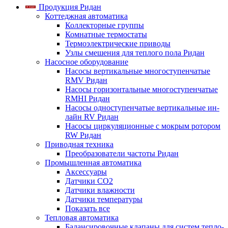
Продукция Ридан
Коттеджная автоматика
Коллекторные группы
Комнатные термостаты
Термоэлектрические приводы
Узлы смешения для теплого пола Ридан
Насосное оборудование
Насосы вертикальные многоступенчатые
RMV Ридан
Насосы горизонтальные многоступенчатые
RMHI Ридан
Насосы одноступенчатые вертикальные ин-
лайн RV Ридан
Насосы циркуляционные с мокрым ротором
RW Ридан
Приводная техника
Преобразователи частоты Ридан
Промышленная автоматика
Аксессуары
Датчики CO2
Датчики влажности
Датчики температуры
Показать все
Тепловая автоматика
Балансировочные клапаны для систем тепло-