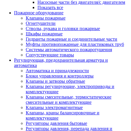
Насосные части без двигателя/с двигателем
Показать все
Пожарное оборудование
Клапаны пожарные
Огнетушители
Стволы, рукава и головки пожарные
Шкафы пожарные
Гидранты пожарные и соединительные части
Муфты противопожарные для пластиковых труб
Системы автоматического пожаротушения
Сопутствующие товары
Регулирующая, предохранительная арматура и
автоматика
Автоматика и принадлежности
Блоки управления и контроллеры
Клапаны и затворы обратные
Клапаны регулирующие, электроприводы и
комплектующие
Клапаны смесительные, термостатические
смесительные и комплектующие
Клапаны электромагнитные
Клапаны, краны балансировочные и
комплектующие
Регуляторы давления бытовые
Регуляторы давления, перепада давления и