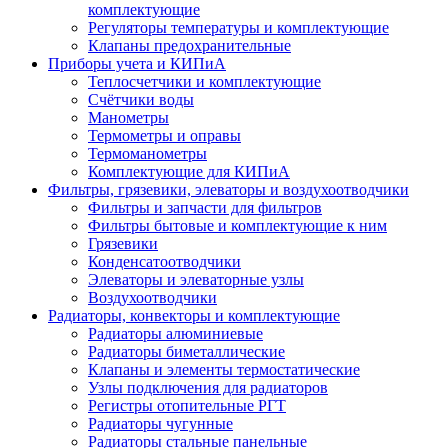
комплектующие
Регуляторы температуры и комплектующие
Клапаны предохранительные
Приборы учета и КИПиА
Теплосчетчики и комплектующие
Счётчики воды
Манометры
Термометры и оправы
Термоманометры
Комплектующие для КИПиА
Фильтры, грязевики, элеваторы и воздухоотводчики
Фильтры и запчасти для фильтров
Фильтры бытовые и комплектующие к ним
Грязевики
Конденсатоотводчики
Элеваторы и элеваторные узлы
Воздухоотводчики
Радиаторы, конвекторы и комплектующие
Радиаторы алюминиевые
Радиаторы биметаллические
Клапаны и элементы термостатические
Узлы подключения для радиаторов
Регистры отопительные РГТ
Радиаторы чугунные
Радиаторы стальные панельные