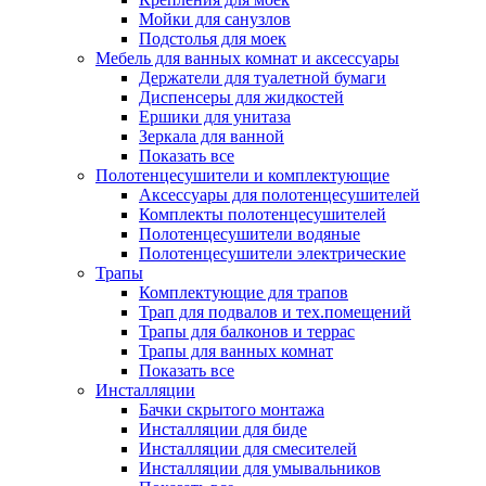
Мойки для санузлов
Подстолья для моек
Мебель для ванных комнат и аксессуары
Держатели для туалетной бумаги
Диспенсеры для жидкостей
Ершики для унитаза
Зеркала для ванной
Показать все
Полотенцесушители и комплектующие
Аксессуары для полотенцесушителей
Комплекты полотенцесушителей
Полотенцесушители водяные
Полотенцесушители электрические
Трапы
Комплектующие для трапов
Трап для подвалов и тех.помещений
Трапы для балконов и террас
Трапы для ванных комнат
Показать все
Инсталляции
Бачки скрытого монтажа
Инсталляции для биде
Инсталляции для смесителей
Инсталляции для умывальников