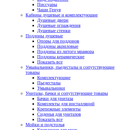
Писсуары
Чаши Генуя
Кабины душевые и комплектующие
Душевые двери
Душевые ограждения
Душевые стенки
Поддоны душевые
Опоры для поддонов
Поддоны акриловые
Поддоны из литого мрамора
Поддоны керамические
Показать все
Умывальники, пьедесталы и сопутствующие
товары
Комплектующие
Пьедесталы
Умывальники
Унитазы, бачки и сопутствующие товары
Бачки для унитаза
Комплекты для инсталляций
Крепежные элементы
Сиденья для унитазов
Показать все
Мойки и подстолья
Крепления для моек