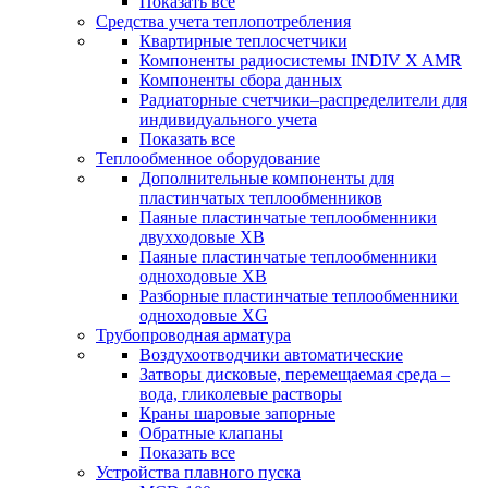
Показать все
Средства учета теплопотребления
Квартирные теплосчетчики
Компоненты радиосистемы INDIV X AMR
Компоненты сбора данных
Радиаторные счетчики–распределители для
индивидуального учета
Показать все
Теплообменное оборудование
Дополнительные компоненты для
пластинчатых теплообменников
Паяные пластинчатые теплообменники
двухходовые XB
Паяные пластинчатые теплообменники
одноходовые ХВ
Разборные пластинчатые теплообменники
одноходовые ХG
Трубопроводная арматура
Воздухоотводчики автоматические
Затворы дисковые, перемещаемая среда –
вода, гликолевые растворы
Краны шаровые запорные
Обратные клапаны
Показать все
Устройства плавного пуска