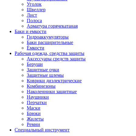
Уголок
Швеллер
Лист
Полоса
Арматура горячекатаная
Баки и емкости
Гидроаккумуляторы
Баки расширительные
Ёмкости
Рабочая одежда, средства защиты
Аксессуары средств защиты
Беруши
Защитные очки
Защитные шлемы
Коврики диэлектрические
Комбинезоны
Наколенники защитные
Наушники
Перчатки
Маски
Брюки
Жилеты
Ремни
Специальный инструмент