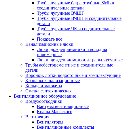
Трубы чугунные безраструбные SML и
соединительные детали
Трубы чугунные ВЧШГ
Трубы чугунные ВЧШГ и соединительные
детали
Трубы чугунные ЧК и соединительные
детали
Показать все
Канализационные люки
Люки, дождеприемники и колодцы
полимерные
Люки, дождеприемники и трапы чугунные
Трубы асбестоцементные и соединительные
детали
Воронки, лотки водосточные и комплектующие
Клапаны канализационные
Кольца и манжеты
Смазка сантехническая
Вентиляционное оборудование
Воздухоотводчики
Вантузы вентиляционные
Краны Маевского
Вентиляция
Вентиляторы
Вентиляционные комплекты