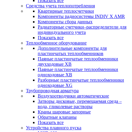
Показать все
Средства учета теплопотребления
Квартирные теплосчетчики
Компоненты радиосистемы INDIV X AMR
Компоненты сбора данных
Радиаторные счетчики–распределители для
индивидуального учета
Показать все
Теплообменное оборудование
Дополнительные компоненты для
пластинчатых теплообменников
Паяные пластинчатые теплообменники
двухходовые XB
Паяные пластинчатые теплообменники
одноходовые ХВ
Разборные пластинчатые теплообменники
одноходовые ХG
Трубопроводная арматура
Воздухоотводчики автоматические
Затворы дисковые, перемещаемая среда –
вода, гликолевые растворы
Краны шаровые запорные
Обратные клапаны
Показать все
Устройства плавного пуска