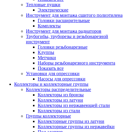
Тепловые пушки
Электрические
Инструмент для монтажа сшитого полиэтилена
Головки расширительные
Комплекты
Инструмент для монтажа радиаторов
Трубогибы, труборезы и резьбонарезной
инструмент
Головки резьбонарезные
Клуппы
Метчики
Наборы резьбонарезного инструмента
Показать все
Установки для опрессовки
Насосы для опрессовки
Коллекторы и коллекторные группы
Коллекторы распределительные
Коллекторы из бронзы
Коллекторы из латуни
Коллекторы из нержавеющей стали
Коллекторы из стали
Группы коллекторные
Коллекторные группы из латуни
Коллекторные группы из нержавейки
Под адаптер