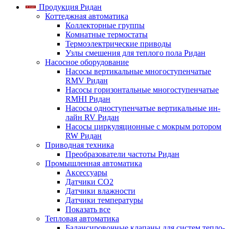
Продукция Ридан
Коттеджная автоматика
Коллекторные группы
Комнатные термостаты
Термоэлектрические приводы
Узлы смешения для теплого пола Ридан
Насосное оборудование
Насосы вертикальные многоступенчатые
RMV Ридан
Насосы горизонтальные многоступенчатые
RMHI Ридан
Насосы одноступенчатые вертикальные ин-
лайн RV Ридан
Насосы циркуляционные с мокрым ротором
RW Ридан
Приводная техника
Преобразователи частоты Ридан
Промышленная автоматика
Аксессуары
Датчики CO2
Датчики влажности
Датчики температуры
Показать все
Тепловая автоматика
Балансировочные клапаны для систем тепло-