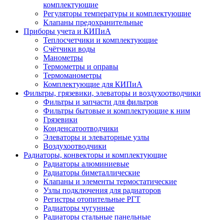
комплектующие
Регуляторы температуры и комплектующие
Клапаны предохранительные
Приборы учета и КИПиА
Теплосчетчики и комплектующие
Счётчики воды
Манометры
Термометры и оправы
Термоманометры
Комплектующие для КИПиА
Фильтры, грязевики, элеваторы и воздухоотводчики
Фильтры и запчасти для фильтров
Фильтры бытовые и комплектующие к ним
Грязевики
Конденсатоотводчики
Элеваторы и элеваторные узлы
Воздухоотводчики
Радиаторы, конвекторы и комплектующие
Радиаторы алюминиевые
Радиаторы биметаллические
Клапаны и элементы термостатические
Узлы подключения для радиаторов
Регистры отопительные РГТ
Радиаторы чугунные
Радиаторы стальные панельные