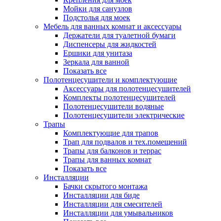
Мойки для санузлов
Подстолья для моек
Мебель для ванных комнат и аксессуары
Держатели для туалетной бумаги
Диспенсеры для жидкостей
Ершики для унитаза
Зеркала для ванной
Показать все
Полотенцесушители и комплектующие
Аксессуары для полотенцесушителей
Комплекты полотенцесушителей
Полотенцесушители водяные
Полотенцесушители электрические
Трапы
Комплектующие для трапов
Трап для подвалов и тех.помещений
Трапы для балконов и террас
Трапы для ванных комнат
Показать все
Инсталляции
Бачки скрытого монтажа
Инсталляции для биде
Инсталляции для смесителей
Инсталляции для умывальников