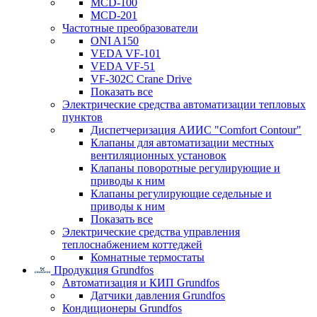
MCD-100
MCD-201
Частотные преобразователи
ONI A150
VEDA VF-101
VEDA VF-51
VF-302C Crane Drive
Показать все
Электрические средства автоматизации тепловых
пунктов
Диспетчеризация АИИС "Comfort Contour"
Клапаны для автоматизации местных
вентиляционных установок
Клапаны поворотные регулирующие и
приводы к ним
Клапаны регулирующие седельные и
приводы к ним
Показать все
Электрические средства управления
теплоснабжением коттеджей
Комнатные термостаты
Продукция Grundfos
Автоматизация и КИП Grundfos
Датчики давления Grundfos
Кондиционеры Grundfos