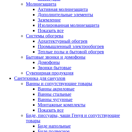
Молниезащита
Активная молниезащита
Дополнительные элементы
Заземление
Изолированная молниезащита
Показать все
Системы обогрева
Архитектурный обогрев
Промышленный электрообогрев
Теплые полы и бытовой обогрев
Бытовые звонки и домофоны
Домофоны
Звонки бытовые
Сувенирная продукция
Сантехника для санузлов
Ванны и сопутствующие товары
Ванны акриловые
Ванны стальные
Ванны чугунные
Монтажные комплекты
Показать все
Биде, писсуары, чаши Генуя и сопутствующие
товары
Биде напольные
Биде подвесное