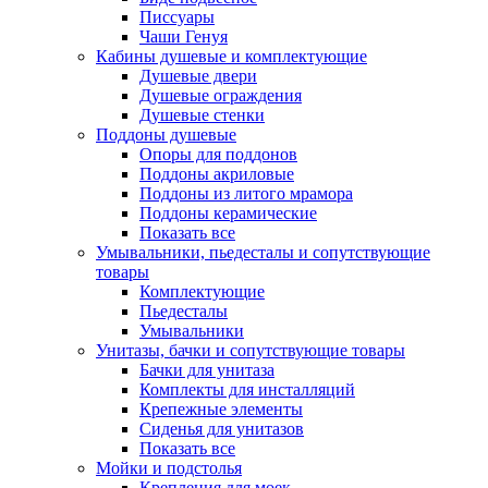
Писсуары
Чаши Генуя
Кабины душевые и комплектующие
Душевые двери
Душевые ограждения
Душевые стенки
Поддоны душевые
Опоры для поддонов
Поддоны акриловые
Поддоны из литого мрамора
Поддоны керамические
Показать все
Умывальники, пьедесталы и сопутствующие
товары
Комплектующие
Пьедесталы
Умывальники
Унитазы, бачки и сопутствующие товары
Бачки для унитаза
Комплекты для инсталляций
Крепежные элементы
Сиденья для унитазов
Показать все
Мойки и подстолья
Крепления для моек