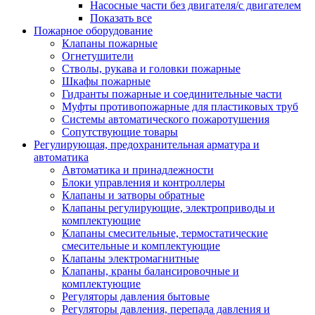
Насосные части без двигателя/с двигателем
Показать все
Пожарное оборудование
Клапаны пожарные
Огнетушители
Стволы, рукава и головки пожарные
Шкафы пожарные
Гидранты пожарные и соединительные части
Муфты противопожарные для пластиковых труб
Системы автоматического пожаротушения
Сопутствующие товары
Регулирующая, предохранительная арматура и
автоматика
Автоматика и принадлежности
Блоки управления и контроллеры
Клапаны и затворы обратные
Клапаны регулирующие, электроприводы и
комплектующие
Клапаны смесительные, термостатические
смесительные и комплектующие
Клапаны электромагнитные
Клапаны, краны балансировочные и
комплектующие
Регуляторы давления бытовые
Регуляторы давления, перепада давления и