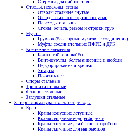
Стержни для вибровставок
Отводы, переходы, сгоны
Отводы стальные гнутые
Отводы стальные крутоизогнутые
Переходы стальные
Сгоны, бочата, резьбы и отрезки труб
Муфты
Грувлок (бессварные муфтовые соединения)
Муфты соединительные ПФРК и ДРК
Крепежные элементы
Болты, гайки и шайбы
Винт-шурупы, болты анкерные и дюбели
Перфорированный крепеж
Хомуты
Показать все
Опоры стальные
Тройники стальные
Фланцы стальные
Заглушки стальные
Запорная арматура и электроприводы
Краны
Краны конусные латунные
Краны латунные водоразборные
Краны латунные для бытовых приборов
Краны латунные для манометров