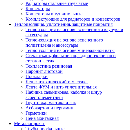
Радиаторы стальные трубчатые
Конвекторы
Конвекторы внутрипольные
Комплектующие для радиаторов и конвекторов
Теплоизоляция, уплотнения, защитные покрытия
Теплоизоляция на основе вспененного каучука и
аксессуары
Теплоизоляция на основе вспененного
полиэтилена и аксессуары
Теплоизоляция на основе минеральной ваты
Стеклоткань, фольгоизол, гидростеклоизол и
стеклопластик
Техпластина резиновая
Паронит листовой
Прокладки
Лен сантехнический и мастика
Лента ФУМ и нить уплотнительная
Набивка сальниковая, каболка и шнур
асбестоцементный
Грунтовка, мастика и лак
Асбокартон и пергамин
Герметики
Пена монтажная
Металлопрокат
Трубы профильные