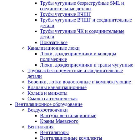
Трубы чугунные безраструбные SML и
соединительные детали
Трубы чугунные ВЧШГ
Трубы чугунные ВЧШГ и соединительные
детали
Трубы чугунные ЧК и соединительные
детали
Показать все
Канализационные люки
Люки, дождеприемники и колодцы
полимерные
Люки, дождеприемники и трапы чугунные
Трубы асбестоцементные и соединительные
детали
Воронки, лотки водосточные и комплектующие
Клапаны канализационные
Кольца и манжеты
Смазка сантехническая
Вентиляционное оборудование
Воздухоотводчики
Вантузы вентиляционные
Краны Маевского
Вентиляция
Вентиляторы
Вентиляционные комплекты