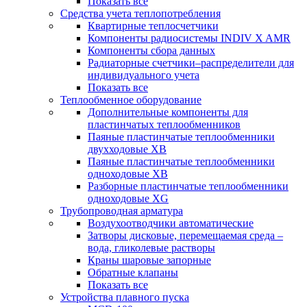
Показать все
Средства учета теплопотребления
Квартирные теплосчетчики
Компоненты радиосистемы INDIV X AMR
Компоненты сбора данных
Радиаторные счетчики–распределители для
индивидуального учета
Показать все
Теплообменное оборудование
Дополнительные компоненты для
пластинчатых теплообменников
Паяные пластинчатые теплообменники
двухходовые XB
Паяные пластинчатые теплообменники
одноходовые ХВ
Разборные пластинчатые теплообменники
одноходовые ХG
Трубопроводная арматура
Воздухоотводчики автоматические
Затворы дисковые, перемещаемая среда –
вода, гликолевые растворы
Краны шаровые запорные
Обратные клапаны
Показать все
Устройства плавного пуска