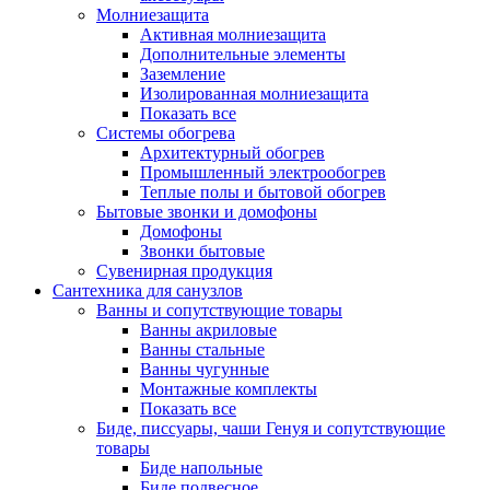
Молниезащита
Активная молниезащита
Дополнительные элементы
Заземление
Изолированная молниезащита
Показать все
Системы обогрева
Архитектурный обогрев
Промышленный электрообогрев
Теплые полы и бытовой обогрев
Бытовые звонки и домофоны
Домофоны
Звонки бытовые
Сувенирная продукция
Сантехника для санузлов
Ванны и сопутствующие товары
Ванны акриловые
Ванны стальные
Ванны чугунные
Монтажные комплекты
Показать все
Биде, писсуары, чаши Генуя и сопутствующие
товары
Биде напольные
Биде подвесное