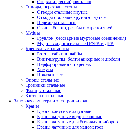
Стержни для вибровставок
Отводы, переходы, сгоны
Отводы стальные гнутые
Отводы стальные крутоизогнутые
Переходы стальные
Сгоны, бочата, резьбы и отрезки труб
Муфты
Грувлок (бессварные муфтовые соединения)
Муфты соединительные ПФРК и ДРК
Крепежные элементы
Болты, гайки и шайбы
Винт-шурупы, болты анкерные и дюбели
Перфорированный крепеж
Хомуты
Показать все
Опоры стальные
Тройники стальные
Фланцы стальные
Заглушки стальные
Запорная арматура и электроприводы
Краны
Краны конусные латунные
Краны латунные водоразборные
Краны латунные для бытовых приборов
Краны латунные для манометров