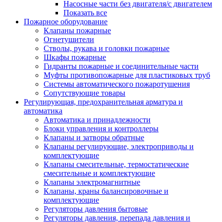
Насосные части без двигателя/с двигателем
Показать все
Пожарное оборудование
Клапаны пожарные
Огнетушители
Стволы, рукава и головки пожарные
Шкафы пожарные
Гидранты пожарные и соединительные части
Муфты противопожарные для пластиковых труб
Системы автоматического пожаротушения
Сопутствующие товары
Регулирующая, предохранительная арматура и
автоматика
Автоматика и принадлежности
Блоки управления и контроллеры
Клапаны и затворы обратные
Клапаны регулирующие, электроприводы и
комплектующие
Клапаны смесительные, термостатические
смесительные и комплектующие
Клапаны электромагнитные
Клапаны, краны балансировочные и
комплектующие
Регуляторы давления бытовые
Регуляторы давления, перепада давления и