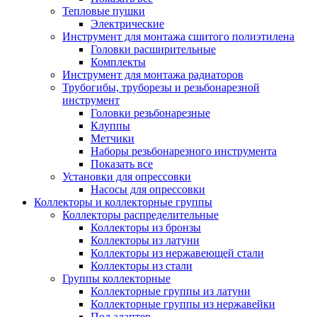
Тепловые пушки
Электрические
Инструмент для монтажа сшитого полиэтилена
Головки расширительные
Комплекты
Инструмент для монтажа радиаторов
Трубогибы, труборезы и резьбонарезной
инструмент
Головки резьбонарезные
Клуппы
Метчики
Наборы резьбонарезного инструмента
Показать все
Установки для опрессовки
Насосы для опрессовки
Коллекторы и коллекторные группы
Коллекторы распределительные
Коллекторы из бронзы
Коллекторы из латуни
Коллекторы из нержавеющей стали
Коллекторы из стали
Группы коллекторные
Коллекторные группы из латуни
Коллекторные группы из нержавейки
Под адаптер