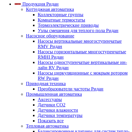
Продукция Ридан
Коттеджная автоматика
Коллекторные группы
Комнатные термостаты
Термоэлектрические приводы
Узлы смешения для теплого пола Ридан
Насосное оборудование
Насосы вертикальные многоступенчатые
RMV Ридан
Насосы горизонтальные многоступенчатые
RMHI Ридан
Насосы одноступенчатые вертикальные ин-
лайн RV Ридан
Насосы циркуляционные с мокрым ротором
RW Ридан
Приводная техника
Преобразователи частоты Ридан
Промышленная автоматика
Аксессуары
Датчики CO2
Датчики влажности
Датчики температуры
Показать все
Тепловая автоматика
Балансировочные клапаны для систем тепло-