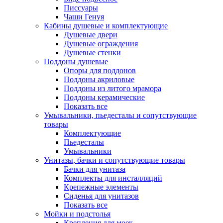
Писсуары
Чаши Генуя
Кабины душевые и комплектующие
Душевые двери
Душевые ограждения
Душевые стенки
Поддоны душевые
Опоры для поддонов
Поддоны акриловые
Поддоны из литого мрамора
Поддоны керамические
Показать все
Умывальники, пьедесталы и сопутствующие
товары
Комплектующие
Пьедесталы
Умывальники
Унитазы, бачки и сопутствующие товары
Бачки для унитаза
Комплекты для инсталляций
Крепежные элементы
Сиденья для унитазов
Показать все
Мойки и подстолья
Крепления для моек