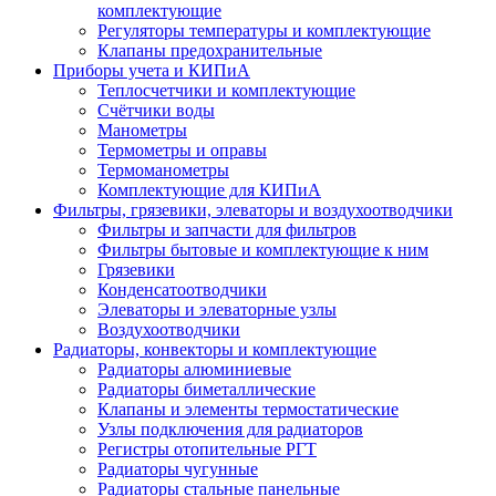
комплектующие
Регуляторы температуры и комплектующие
Клапаны предохранительные
Приборы учета и КИПиА
Теплосчетчики и комплектующие
Счётчики воды
Манометры
Термометры и оправы
Термоманометры
Комплектующие для КИПиА
Фильтры, грязевики, элеваторы и воздухоотводчики
Фильтры и запчасти для фильтров
Фильтры бытовые и комплектующие к ним
Грязевики
Конденсатоотводчики
Элеваторы и элеваторные узлы
Воздухоотводчики
Радиаторы, конвекторы и комплектующие
Радиаторы алюминиевые
Радиаторы биметаллические
Клапаны и элементы термостатические
Узлы подключения для радиаторов
Регистры отопительные РГТ
Радиаторы чугунные
Радиаторы стальные панельные