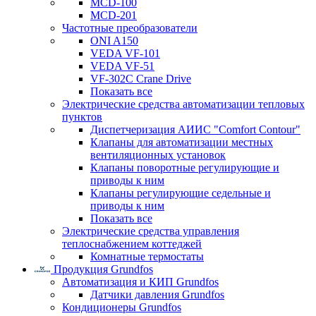
MCD-100
MCD-201
Частотные преобразователи
ONI A150
VEDA VF-101
VEDA VF-51
VF-302C Crane Drive
Показать все
Электрические средства автоматизации тепловых
пунктов
Диспетчеризация АИИС "Comfort Contour"
Клапаны для автоматизации местных
вентиляционных установок
Клапаны поворотные регулирующие и
приводы к ним
Клапаны регулирующие седельные и
приводы к ним
Показать все
Электрические средства управления
теплоснабжением коттеджей
Комнатные термостаты
Продукция Grundfos
Автоматизация и КИП Grundfos
Датчики давления Grundfos
Кондиционеры Grundfos