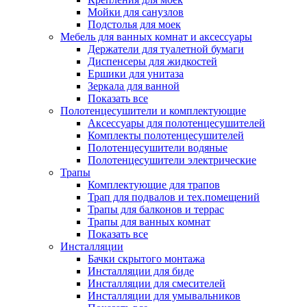
Мойки для санузлов
Подстолья для моек
Мебель для ванных комнат и аксессуары
Держатели для туалетной бумаги
Диспенсеры для жидкостей
Ершики для унитаза
Зеркала для ванной
Показать все
Полотенцесушители и комплектующие
Аксессуары для полотенцесушителей
Комплекты полотенцесушителей
Полотенцесушители водяные
Полотенцесушители электрические
Трапы
Комплектующие для трапов
Трап для подвалов и тех.помещений
Трапы для балконов и террас
Трапы для ванных комнат
Показать все
Инсталляции
Бачки скрытого монтажа
Инсталляции для биде
Инсталляции для смесителей
Инсталляции для умывальников