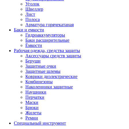
Уголок
Швеллер
Лист
Полоса
Арматура горячекатаная
Баки и емкости
Гидроаккумуляторы
Баки расширительные
Ёмкости
Рабочая одежда, средства защиты
Аксессуары средств защиты
Беруши
Защитные очки
Защитные шлемы
Коврики диэлектрические
Комбинезоны
Наколенники защитные
Наушники
Перчатки
Маски
Брюки
Жилеты
Ремни
Специальный инструмент