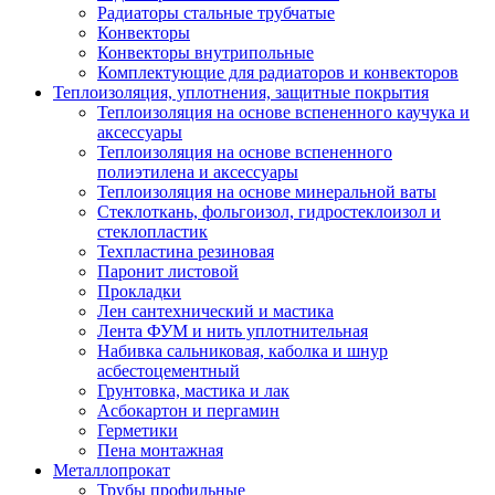
Радиаторы стальные трубчатые
Конвекторы
Конвекторы внутрипольные
Комплектующие для радиаторов и конвекторов
Теплоизоляция, уплотнения, защитные покрытия
Теплоизоляция на основе вспененного каучука и
аксессуары
Теплоизоляция на основе вспененного
полиэтилена и аксессуары
Теплоизоляция на основе минеральной ваты
Стеклоткань, фольгоизол, гидростеклоизол и
стеклопластик
Техпластина резиновая
Паронит листовой
Прокладки
Лен сантехнический и мастика
Лента ФУМ и нить уплотнительная
Набивка сальниковая, каболка и шнур
асбестоцементный
Грунтовка, мастика и лак
Асбокартон и пергамин
Герметики
Пена монтажная
Металлопрокат
Трубы профильные