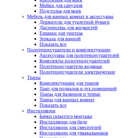
Мойки для санузлов
Подстолья для моек
Мебель для ванных комнат и аксессуары
Держатели для туалетной бумаги
Диспенсеры для жидкостей
Ершики для унитаза
Зеркала для ванной
Показать все
Полотенцесушители и комплектующие
Аксессуары для полотенцесушителей
Комплекты полотенцесушителей
Полотенцесушители водяные
Полотенцесушители электрические
Трапы
Комплектующие для трапов
Трап для подвалов и тех.помещений
Трапы для балконов и террас
Трапы для ванных комнат
Показать все
Инсталляции
Бачки скрытого монтажа
Инсталляции для биде
Инсталляции для смесителей
Инсталляции для умывальников