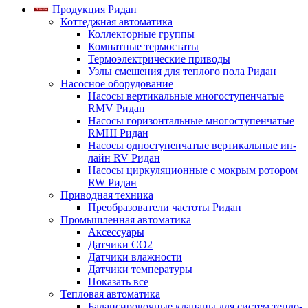
Продукция Ридан
Коттеджная автоматика
Коллекторные группы
Комнатные термостаты
Термоэлектрические приводы
Узлы смешения для теплого пола Ридан
Насосное оборудование
Насосы вертикальные многоступенчатые
RMV Ридан
Насосы горизонтальные многоступенчатые
RMHI Ридан
Насосы одноступенчатые вертикальные ин-
лайн RV Ридан
Насосы циркуляционные с мокрым ротором
RW Ридан
Приводная техника
Преобразователи частоты Ридан
Промышленная автоматика
Аксессуары
Датчики CO2
Датчики влажности
Датчики температуры
Показать все
Тепловая автоматика
Балансировочные клапаны для систем тепло-