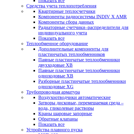
Показать все
Средства учета теплопотребления
Квартирные теплосчетчики
Компоненты радиосистемы INDIV X AMR
Компоненты сбора данных
Радиаторные счетчики–распределители для
индивидуального учета
Показать все
Теплообменное оборудование
Дополнительные компоненты для
пластинчатых теплообменников
Паяные пластинчатые теплообменники
двухходовые XB
Паяные пластинчатые теплообменники
одноходовые ХВ
Разборные пластинчатые теплообменники
одноходовые ХG
Трубопроводная арматура
Воздухоотводчики автоматические
Затворы дисковые, перемещаемая среда –
вода, гликолевые растворы
Краны шаровые запорные
Обратные клапаны
Показать все
Устройства плавного пуска