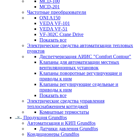
MCD-100
MCD-201
Частотные преобразователи
ONI A150
VEDA VF-101
VEDA VF-51
VF-302C Crane Drive
Показать все
Электрические средства автоматизации тепловых
пунктов
Диспетчеризация АИИС "Comfort Contour"
Клапаны для автоматизации местных
вентиляционных установок
Клапаны поворотные регулирующие и
приводы к ним
Клапаны регулирующие седельные и
приводы к ним
Показать все
Электрические средства управления
теплоснабжением коттеджей
Комнатные термостаты
Продукция Grundfos
Автоматизация и КИП Grundfos
Датчики давления Grundfos
Кондиционеры Grundfos