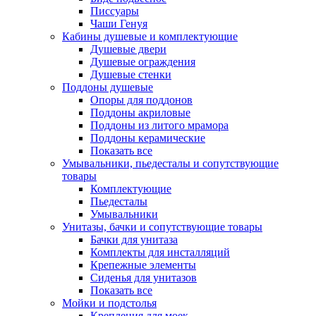
Писсуары
Чаши Генуя
Кабины душевые и комплектующие
Душевые двери
Душевые ограждения
Душевые стенки
Поддоны душевые
Опоры для поддонов
Поддоны акриловые
Поддоны из литого мрамора
Поддоны керамические
Показать все
Умывальники, пьедесталы и сопутствующие
товары
Комплектующие
Пьедесталы
Умывальники
Унитазы, бачки и сопутствующие товары
Бачки для унитаза
Комплекты для инсталляций
Крепежные элементы
Сиденья для унитазов
Показать все
Мойки и подстолья
Крепления для моек