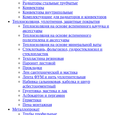
Радиаторы стальные трубчатые
Конвекторы
Конвекторы внутрипольные
Комплектующие для радиаторов и конвекторов
Теплоизоляция, уплотнения, защитные покрытия
Теплоизоляция на основе вспененного каучука и
аксессуары
Теплоизоляция на основе вспененного
полиэтилена и аксессуары
Теплоизоляция на основе минеральной ваты
Стеклоткань, фольгоизол, гидростеклоизол и
стеклопластик
Техпластина резиновая
Паронит листовой
Прокладки
Лен сантехнический и мастика
Лента ФУМ и нить уплотнительная
Набивка сальниковая, каболка и шнур
асбестоцементный
Грунтовка, мастика и лак
Асбокартон и пергамин
Герметики
Пена монтажная
Металлопрокат
Трубы профильные