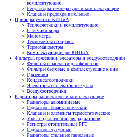
комплектующие
Регуляторы температуры и комплектующие
Клапаны предохранительные
Приборы учета и КИПиА
Теплосчетчики и комплектующие
Счётчики воды
Манометры
Термометры и оправы
Термоманометры
Комплектующие для КИПиА
Фильтры, грязевики, элеваторы и воздухоотводчики
Фильтры и запчасти для фильтров
Фильтры бытовые и комплектующие к ним
Грязевики
Конденсатоотводчики
Элеваторы и элеваторные узлы
Воздухоотводчики
Радиаторы, конвекторы и комплектующие
Радиаторы алюминиевые
Радиаторы биметаллические
Клапаны и элементы термостатические
Узлы подключения для радиаторов
Регистры отопительные РГТ
Радиаторы чугунные
Радиаторы стальные панельные