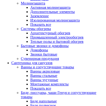
Молниезащита
Активная молниезащита
Дополнительные элементы
Заземление
Изолированная молниезащита
Показать все
Системы обогрева
Архитектурный обогрев
Промышленный электрообогрев
Теплые полы и бытовой обогрев
Бытовые звонки и домофоны
Домофоны
Звонки бытовые
Сувенирная продукция
Сантехника для санузлов
Ванны и сопутствующие товары
Ванны акриловые
Ванны стальные
Ванны чугунные
Монтажные комплекты
Показать все
Биде, писсуары, чаши Генуя и сопутствующие
товары
Биде напольные
Биде подвесное