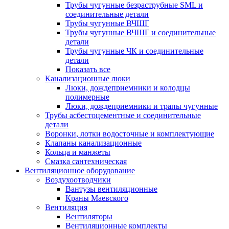
Трубы чугунные безраструбные SML и
соединительные детали
Трубы чугунные ВЧШГ
Трубы чугунные ВЧШГ и соединительные
детали
Трубы чугунные ЧК и соединительные
детали
Показать все
Канализационные люки
Люки, дождеприемники и колодцы
полимерные
Люки, дождеприемники и трапы чугунные
Трубы асбестоцементные и соединительные
детали
Воронки, лотки водосточные и комплектующие
Клапаны канализационные
Кольца и манжеты
Смазка сантехническая
Вентиляционное оборудование
Воздухоотводчики
Вантузы вентиляционные
Краны Маевского
Вентиляция
Вентиляторы
Вентиляционные комплекты