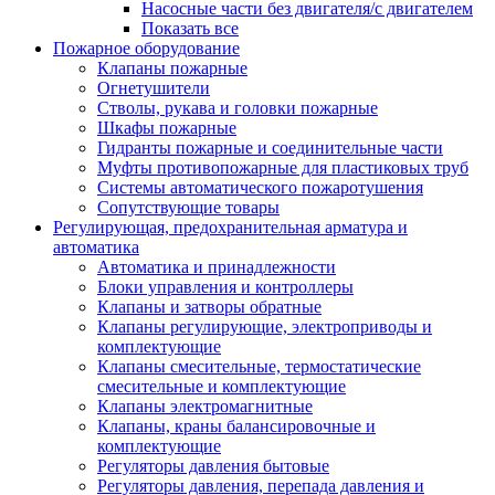
Насосные части без двигателя/с двигателем
Показать все
Пожарное оборудование
Клапаны пожарные
Огнетушители
Стволы, рукава и головки пожарные
Шкафы пожарные
Гидранты пожарные и соединительные части
Муфты противопожарные для пластиковых труб
Системы автоматического пожаротушения
Сопутствующие товары
Регулирующая, предохранительная арматура и
автоматика
Автоматика и принадлежности
Блоки управления и контроллеры
Клапаны и затворы обратные
Клапаны регулирующие, электроприводы и
комплектующие
Клапаны смесительные, термостатические
смесительные и комплектующие
Клапаны электромагнитные
Клапаны, краны балансировочные и
комплектующие
Регуляторы давления бытовые
Регуляторы давления, перепада давления и