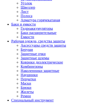
Уголок
Швеллер
Лист
Полоса
Арматура горячекатаная
Баки и емкости
Гидроаккумуляторы
Баки расширительные
Ёмкости
Рабочая одежда, средства защиты
Аксессуары средств защиты
Беруши
Защитные очки
Защитные шлемы
Коврики диэлектрические
Комбинезоны
Наколенники защитные
Наушники
Перчатки
Маски
Брюки
Жилеты
Ремни
Специальный инструмент