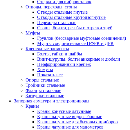
Стержни для вибровставок
Отводы, переходы, сгоны
Отводы стальные гнутые
Отводы стальные крутоизогнутые
Переходы стальные
Сгоны, бочата, резьбы и отрезки труб
Муфты
Грувлок (бессварные муфтовые соединения)
Муфты соединительные ПФРК и ДРК
Крепежные элементы
Болты, гайки и шайбы
Винт-шурупы, болты анкерные и дюбели
Перфорированный крепеж
Хомуты
Показать все
Опоры стальные
Тройники стальные
Фланцы стальные
Заглушки стальные
Запорная арматура и электроприводы
Краны
Краны конусные латунные
Краны латунные водоразборные
Краны латунные для бытовых приборов
Краны латунные для манометров