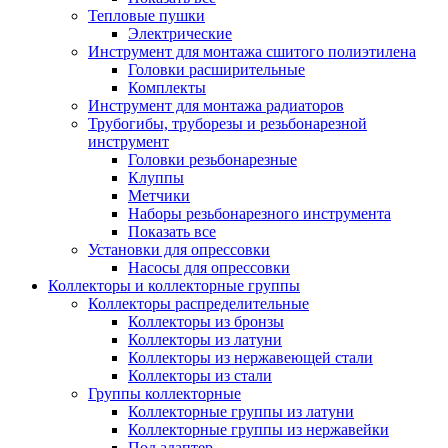
Тепловые пушки
Электрические
Инструмент для монтажа сшитого полиэтилена
Головки расширительные
Комплекты
Инструмент для монтажа радиаторов
Трубогибы, труборезы и резьбонарезной
инструмент
Головки резьбонарезные
Клуппы
Метчики
Наборы резьбонарезного инструмента
Показать все
Установки для опрессовки
Насосы для опрессовки
Коллекторы и коллекторные группы
Коллекторы распределительные
Коллекторы из бронзы
Коллекторы из латуни
Коллекторы из нержавеющей стали
Коллекторы из стали
Группы коллекторные
Коллекторные группы из латуни
Коллекторные группы из нержавейки
Под адаптер