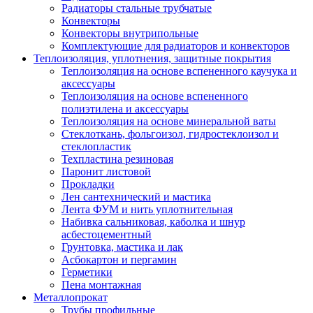
Радиаторы стальные трубчатые
Конвекторы
Конвекторы внутрипольные
Комплектующие для радиаторов и конвекторов
Теплоизоляция, уплотнения, защитные покрытия
Теплоизоляция на основе вспененного каучука и
аксессуары
Теплоизоляция на основе вспененного
полиэтилена и аксессуары
Теплоизоляция на основе минеральной ваты
Стеклоткань, фольгоизол, гидростеклоизол и
стеклопластик
Техпластина резиновая
Паронит листовой
Прокладки
Лен сантехнический и мастика
Лента ФУМ и нить уплотнительная
Набивка сальниковая, каболка и шнур
асбестоцементный
Грунтовка, мастика и лак
Асбокартон и пергамин
Герметики
Пена монтажная
Металлопрокат
Трубы профильные