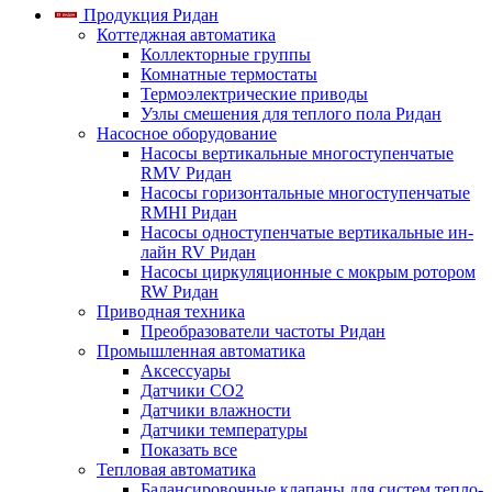
Продукция Ридан
Коттеджная автоматика
Коллекторные группы
Комнатные термостаты
Термоэлектрические приводы
Узлы смешения для теплого пола Ридан
Насосное оборудование
Насосы вертикальные многоступенчатые
RMV Ридан
Насосы горизонтальные многоступенчатые
RMHI Ридан
Насосы одноступенчатые вертикальные ин-
лайн RV Ридан
Насосы циркуляционные с мокрым ротором
RW Ридан
Приводная техника
Преобразователи частоты Ридан
Промышленная автоматика
Аксессуары
Датчики CO2
Датчики влажности
Датчики температуры
Показать все
Тепловая автоматика
Балансировочные клапаны для систем тепло-