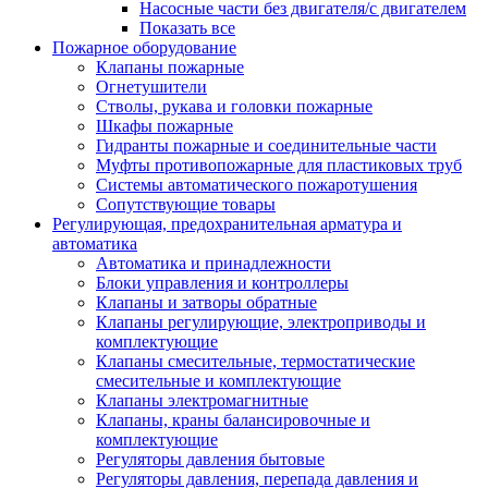
Насосные части без двигателя/с двигателем
Показать все
Пожарное оборудование
Клапаны пожарные
Огнетушители
Стволы, рукава и головки пожарные
Шкафы пожарные
Гидранты пожарные и соединительные части
Муфты противопожарные для пластиковых труб
Системы автоматического пожаротушения
Сопутствующие товары
Регулирующая, предохранительная арматура и
автоматика
Автоматика и принадлежности
Блоки управления и контроллеры
Клапаны и затворы обратные
Клапаны регулирующие, электроприводы и
комплектующие
Клапаны смесительные, термостатические
смесительные и комплектующие
Клапаны электромагнитные
Клапаны, краны балансировочные и
комплектующие
Регуляторы давления бытовые
Регуляторы давления, перепада давления и