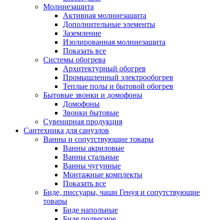
Молниезащита
Активная молниезащита
Дополнительные элементы
Заземление
Изолированная молниезащита
Показать все
Системы обогрева
Архитектурный обогрев
Промышленный электрообогрев
Теплые полы и бытовой обогрев
Бытовые звонки и домофоны
Домофоны
Звонки бытовые
Сувенирная продукция
Сантехника для санузлов
Ванны и сопутствующие товары
Ванны акриловые
Ванны стальные
Ванны чугунные
Монтажные комплекты
Показать все
Биде, писсуары, чаши Генуя и сопутствующие
товары
Биде напольные
Биде подвесное