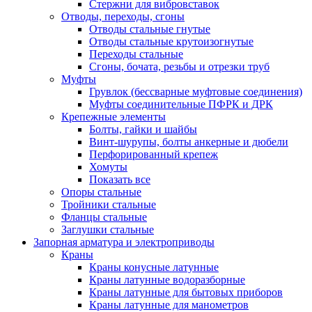
Стержни для вибровставок
Отводы, переходы, сгоны
Отводы стальные гнутые
Отводы стальные крутоизогнутые
Переходы стальные
Сгоны, бочата, резьбы и отрезки труб
Муфты
Грувлок (бессварные муфтовые соединения)
Муфты соединительные ПФРК и ДРК
Крепежные элементы
Болты, гайки и шайбы
Винт-шурупы, болты анкерные и дюбели
Перфорированный крепеж
Хомуты
Показать все
Опоры стальные
Тройники стальные
Фланцы стальные
Заглушки стальные
Запорная арматура и электроприводы
Краны
Краны конусные латунные
Краны латунные водоразборные
Краны латунные для бытовых приборов
Краны латунные для манометров