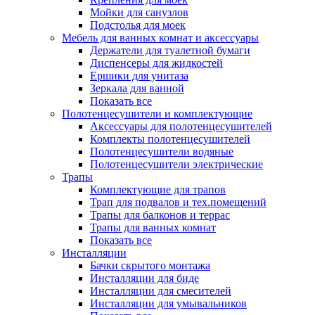
Мойки для санузлов
Подстолья для моек
Мебель для ванных комнат и аксессуары
Держатели для туалетной бумаги
Диспенсеры для жидкостей
Ершики для унитаза
Зеркала для ванной
Показать все
Полотенцесушители и комплектующие
Аксессуары для полотенцесушителей
Комплекты полотенцесушителей
Полотенцесушители водяные
Полотенцесушители электрические
Трапы
Комплектующие для трапов
Трап для подвалов и тех.помещений
Трапы для балконов и террас
Трапы для ванных комнат
Показать все
Инсталляции
Бачки скрытого монтажа
Инсталляции для биде
Инсталляции для смесителей
Инсталляции для умывальников