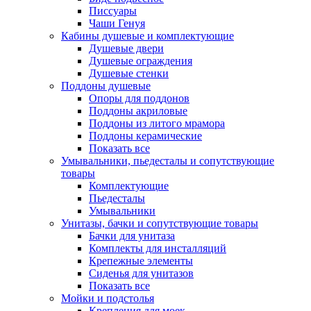
Писсуары
Чаши Генуя
Кабины душевые и комплектующие
Душевые двери
Душевые ограждения
Душевые стенки
Поддоны душевые
Опоры для поддонов
Поддоны акриловые
Поддоны из литого мрамора
Поддоны керамические
Показать все
Умывальники, пьедесталы и сопутствующие
товары
Комплектующие
Пьедесталы
Умывальники
Унитазы, бачки и сопутствующие товары
Бачки для унитаза
Комплекты для инсталляций
Крепежные элементы
Сиденья для унитазов
Показать все
Мойки и подстолья
Крепления для моек