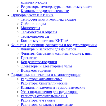
комплектующие
Регуляторы температуры и комплектующие
Клапаны предохранительные
Приборы учета и КИПиА
Теплосчетчики и комплектующие
Счётчики воды
Манометры
Термометры и оправы
Термоманометры
Комплектующие для КИПиА
Фильтры, грязевики, элеваторы и воздухоотводчики
Фильтры и запчасти для фильтров
Фильтры бытовые и комплектующие к ним
Грязевики
Конденсатоотводчики
Элеваторы и элеваторные узлы
Воздухоотводчики
Радиаторы, конвекторы и комплектующие
Радиаторы алюминиевые
Радиаторы биметаллические
Клапаны и элементы термостатические
Узлы подключения для радиаторов
Регистры отопительные РГТ
Радиаторы чугунные
Радиаторы стальные панельные