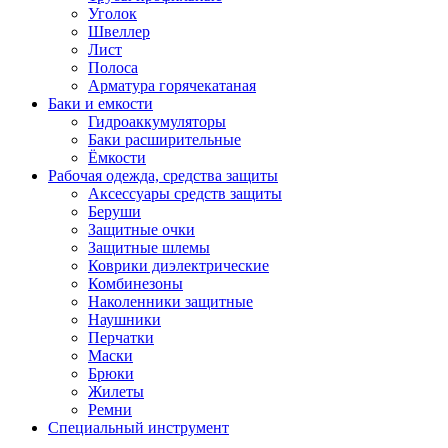
Уголок
Швеллер
Лист
Полоса
Арматура горячекатаная
Баки и емкости
Гидроаккумуляторы
Баки расширительные
Ёмкости
Рабочая одежда, средства защиты
Аксессуары средств защиты
Беруши
Защитные очки
Защитные шлемы
Коврики диэлектрические
Комбинезоны
Наколенники защитные
Наушники
Перчатки
Маски
Брюки
Жилеты
Ремни
Специальный инструмент