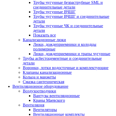
Трубы чугунные безраструбные SML и
соединительные детали
Трубы чугунные ВЧШГ
Трубы чугунные ВЧШГ и соединительные
детали
Трубы чугунные ЧК и соединительные
детали
Показать все
Канализационные люки
Люки, дождеприемники и колодцы
полимерные
Люки, дождеприемники и трапы чугунные
Трубы асбестоцементные и соединительные
детали
Воронки, лотки водосточные и комплектующие
Клапаны канализационные
Кольца и манжеты
Смазка сантехническая
Вентиляционное оборудование
Воздухоотводчики
Вантузы вентиляционные
Краны Маевского
Вентиляция
Вентиляторы
Вентиляционные комплекты