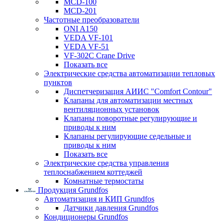
MCD-100
MCD-201
Частотные преобразователи
ONI A150
VEDA VF-101
VEDA VF-51
VF-302C Crane Drive
Показать все
Электрические средства автоматизации тепловых
пунктов
Диспетчеризация АИИС "Comfort Contour"
Клапаны для автоматизации местных
вентиляционных установок
Клапаны поворотные регулирующие и
приводы к ним
Клапаны регулирующие седельные и
приводы к ним
Показать все
Электрические средства управления
теплоснабжением коттеджей
Комнатные термостаты
Продукция Grundfos
Автоматизация и КИП Grundfos
Датчики давления Grundfos
Кондиционеры Grundfos