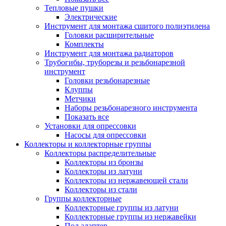
Тепловые пушки
Электрические
Инструмент для монтажа сшитого полиэтилена
Головки расширительные
Комплекты
Инструмент для монтажа радиаторов
Трубогибы, труборезы и резьбонарезной
инструмент
Головки резьбонарезные
Клуппы
Метчики
Наборы резьбонарезного инструмента
Показать все
Установки для опрессовки
Насосы для опрессовки
Коллекторы и коллекторные группы
Коллекторы распределительные
Коллекторы из бронзы
Коллекторы из латуни
Коллекторы из нержавеющей стали
Коллекторы из стали
Группы коллекторные
Коллекторные группы из латуни
Коллекторные группы из нержавейки
Под адаптер