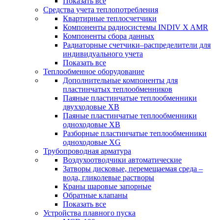
Показать все
Средства учета теплопотребления
Квартирные теплосчетчики
Компоненты радиосистемы INDIV X AMR
Компоненты сбора данных
Радиаторные счетчики–распределители для
индивидуального учета
Показать все
Теплообменное оборудование
Дополнительные компоненты для
пластинчатых теплообменников
Паяные пластинчатые теплообменники
двухходовые XB
Паяные пластинчатые теплообменники
одноходовые ХВ
Разборные пластинчатые теплообменники
одноходовые ХG
Трубопроводная арматура
Воздухоотводчики автоматические
Затворы дисковые, перемещаемая среда –
вода, гликолевые растворы
Краны шаровые запорные
Обратные клапаны
Показать все
Устройства плавного пуска