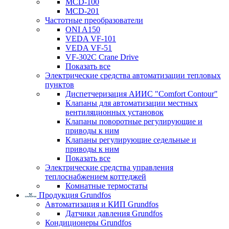
MCD-100
MCD-201
Частотные преобразователи
ONI A150
VEDA VF-101
VEDA VF-51
VF-302C Crane Drive
Показать все
Электрические средства автоматизации тепловых
пунктов
Диспетчеризация АИИС "Comfort Contour"
Клапаны для автоматизации местных
вентиляционных установок
Клапаны поворотные регулирующие и
приводы к ним
Клапаны регулирующие седельные и
приводы к ним
Показать все
Электрические средства управления
теплоснабжением коттеджей
Комнатные термостаты
Продукция Grundfos
Автоматизация и КИП Grundfos
Датчики давления Grundfos
Кондиционеры Grundfos