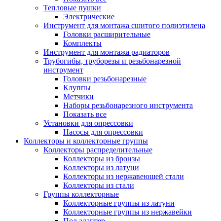
Тепловые пушки
Электрические
Инструмент для монтажа сшитого полиэтилена
Головки расширительные
Комплекты
Инструмент для монтажа радиаторов
Трубогибы, труборезы и резьбонарезной
инструмент
Головки резьбонарезные
Клуппы
Метчики
Наборы резьбонарезного инструмента
Показать все
Установки для опрессовки
Насосы для опрессовки
Коллекторы и коллекторные группы
Коллекторы распределительные
Коллекторы из бронзы
Коллекторы из латуни
Коллекторы из нержавеющей стали
Коллекторы из стали
Группы коллекторные
Коллекторные группы из латуни
Коллекторные группы из нержавейки
Под адаптер