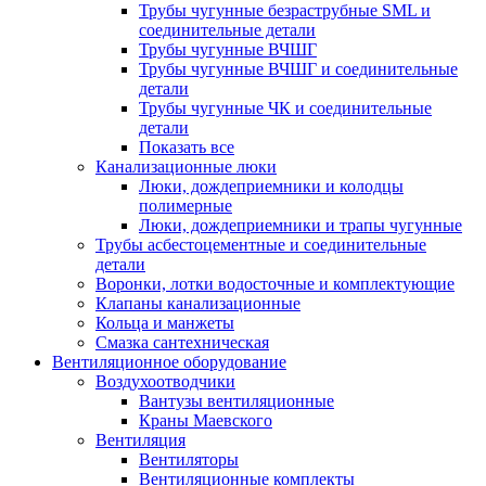
Трубы чугунные безраструбные SML и
соединительные детали
Трубы чугунные ВЧШГ
Трубы чугунные ВЧШГ и соединительные
детали
Трубы чугунные ЧК и соединительные
детали
Показать все
Канализационные люки
Люки, дождеприемники и колодцы
полимерные
Люки, дождеприемники и трапы чугунные
Трубы асбестоцементные и соединительные
детали
Воронки, лотки водосточные и комплектующие
Клапаны канализационные
Кольца и манжеты
Смазка сантехническая
Вентиляционное оборудование
Воздухоотводчики
Вантузы вентиляционные
Краны Маевского
Вентиляция
Вентиляторы
Вентиляционные комплекты