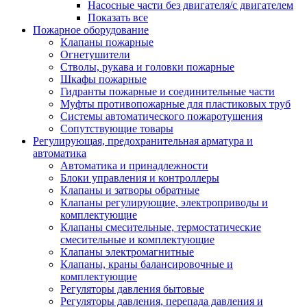
Насосные части без двигателя/с двигателем
Показать все
Пожарное оборудование
Клапаны пожарные
Огнетушители
Стволы, рукава и головки пожарные
Шкафы пожарные
Гидранты пожарные и соединительные части
Муфты противопожарные для пластиковых труб
Системы автоматического пожаротушения
Сопутствующие товары
Регулирующая, предохранительная арматура и
автоматика
Автоматика и принадлежности
Блоки управления и контроллеры
Клапаны и затворы обратные
Клапаны регулирующие, электроприводы и
комплектующие
Клапаны смесительные, термостатические
смесительные и комплектующие
Клапаны электромагнитные
Клапаны, краны балансировочные и
комплектующие
Регуляторы давления бытовые
Регуляторы давления, перепада давления и