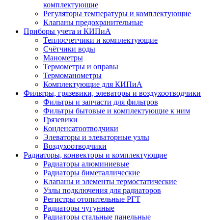
комплектующие
Регуляторы температуры и комплектующие
Клапаны предохранительные
Приборы учета и КИПиА
Теплосчетчики и комплектующие
Счётчики воды
Манометры
Термометры и оправы
Термоманометры
Комплектующие для КИПиА
Фильтры, грязевики, элеваторы и воздухоотводчики
Фильтры и запчасти для фильтров
Фильтры бытовые и комплектующие к ним
Грязевики
Конденсатоотводчики
Элеваторы и элеваторные узлы
Воздухоотводчики
Радиаторы, конвекторы и комплектующие
Радиаторы алюминиевые
Радиаторы биметаллические
Клапаны и элементы термостатические
Узлы подключения для радиаторов
Регистры отопительные РГТ
Радиаторы чугунные
Радиаторы стальные панельные