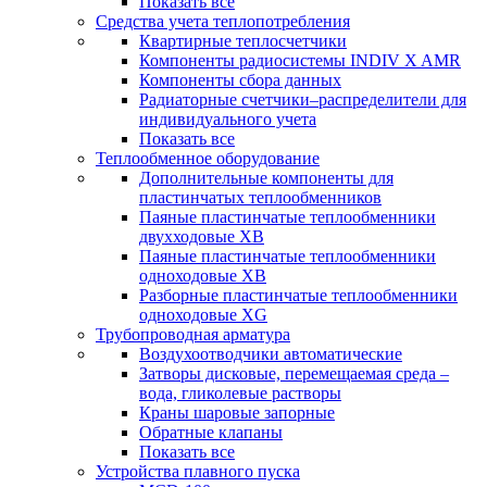
Показать все
Средства учета теплопотребления
Квартирные теплосчетчики
Компоненты радиосистемы INDIV X AMR
Компоненты сбора данных
Радиаторные счетчики–распределители для
индивидуального учета
Показать все
Теплообменное оборудование
Дополнительные компоненты для
пластинчатых теплообменников
Паяные пластинчатые теплообменники
двухходовые XB
Паяные пластинчатые теплообменники
одноходовые ХВ
Разборные пластинчатые теплообменники
одноходовые ХG
Трубопроводная арматура
Воздухоотводчики автоматические
Затворы дисковые, перемещаемая среда –
вода, гликолевые растворы
Краны шаровые запорные
Обратные клапаны
Показать все
Устройства плавного пуска