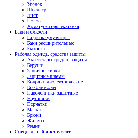
Уголок
Швеллер
Лист
Полоса
Арматура горячекатаная
Баки и емкости
Гидроаккумуляторы
Баки расширительные
Ёмкости
Рабочая одежда, средства защиты
Аксессуары средств защиты
Беруши
Защитные очки
Защитные шлемы
Коврики диэлектрические
Комбинезоны
Наколенники защитные
Наушники
Перчатки
Маски
Брюки
Жилеты
Ремни
Специальный инструмент