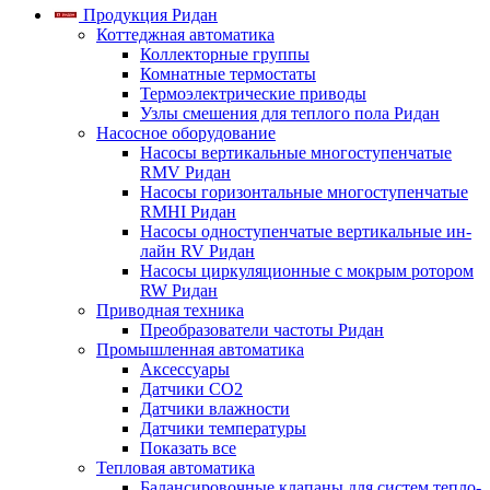
Продукция Ридан
Коттеджная автоматика
Коллекторные группы
Комнатные термостаты
Термоэлектрические приводы
Узлы смешения для теплого пола Ридан
Насосное оборудование
Насосы вертикальные многоступенчатые
RMV Ридан
Насосы горизонтальные многоступенчатые
RMHI Ридан
Насосы одноступенчатые вертикальные ин-
лайн RV Ридан
Насосы циркуляционные с мокрым ротором
RW Ридан
Приводная техника
Преобразователи частоты Ридан
Промышленная автоматика
Аксессуары
Датчики CO2
Датчики влажности
Датчики температуры
Показать все
Тепловая автоматика
Балансировочные клапаны для систем тепло-