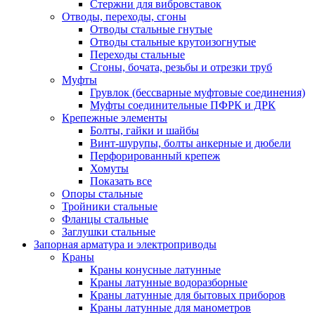
Стержни для вибровставок
Отводы, переходы, сгоны
Отводы стальные гнутые
Отводы стальные крутоизогнутые
Переходы стальные
Сгоны, бочата, резьбы и отрезки труб
Муфты
Грувлок (бессварные муфтовые соединения)
Муфты соединительные ПФРК и ДРК
Крепежные элементы
Болты, гайки и шайбы
Винт-шурупы, болты анкерные и дюбели
Перфорированный крепеж
Хомуты
Показать все
Опоры стальные
Тройники стальные
Фланцы стальные
Заглушки стальные
Запорная арматура и электроприводы
Краны
Краны конусные латунные
Краны латунные водоразборные
Краны латунные для бытовых приборов
Краны латунные для манометров