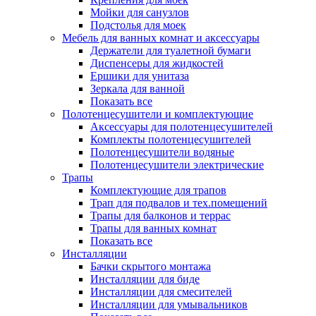
Мойки для санузлов
Подстолья для моек
Мебель для ванных комнат и аксессуары
Держатели для туалетной бумаги
Диспенсеры для жидкостей
Ершики для унитаза
Зеркала для ванной
Показать все
Полотенцесушители и комплектующие
Аксессуары для полотенцесушителей
Комплекты полотенцесушителей
Полотенцесушители водяные
Полотенцесушители электрические
Трапы
Комплектующие для трапов
Трап для подвалов и тех.помещений
Трапы для балконов и террас
Трапы для ванных комнат
Показать все
Инсталляции
Бачки скрытого монтажа
Инсталляции для биде
Инсталляции для смесителей
Инсталляции для умывальников