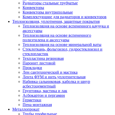
Радиаторы стальные трубчатые
Конвекторы
Конвекторы внутрипольные
Комплектующие для радиаторов и конвекторов
Теплоизоляция, уплотнения, защитные покрытия
Теплоизоляция на основе вспененного каучука и
аксессуары
Теплоизоляция на основе вспененного
полиэтилена и аксессуары
Теплоизоляция на основе минеральной ваты
Стеклоткань, фольгоизол, гидростеклоизол и
стеклопластик
Техпластина резиновая
Паронит листовой
Прокладки
Лен сантехнический и мастика
Лента ФУМ и нить уплотнительная
Набивка сальниковая, каболка и шнур
асбестоцементный
Грунтовка, мастика и лак
Асбокартон и пергамин
Герметики
Пена монтажная
Металлопрокат
Трубы профильные