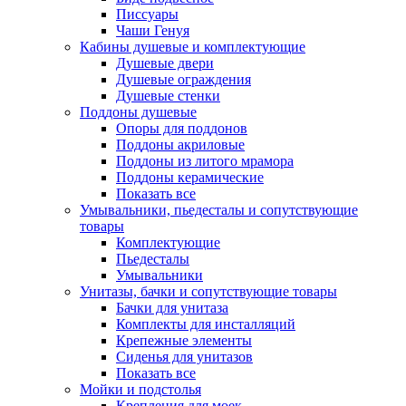
Писсуары
Чаши Генуя
Кабины душевые и комплектующие
Душевые двери
Душевые ограждения
Душевые стенки
Поддоны душевые
Опоры для поддонов
Поддоны акриловые
Поддоны из литого мрамора
Поддоны керамические
Показать все
Умывальники, пьедесталы и сопутствующие
товары
Комплектующие
Пьедесталы
Умывальники
Унитазы, бачки и сопутствующие товары
Бачки для унитаза
Комплекты для инсталляций
Крепежные элементы
Сиденья для унитазов
Показать все
Мойки и подстолья
Крепления для моек