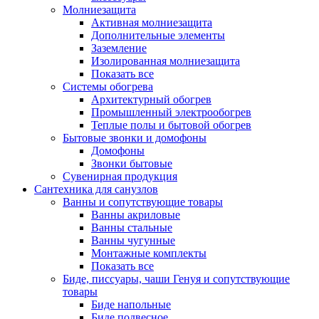
Молниезащита
Активная молниезащита
Дополнительные элементы
Заземление
Изолированная молниезащита
Показать все
Системы обогрева
Архитектурный обогрев
Промышленный электрообогрев
Теплые полы и бытовой обогрев
Бытовые звонки и домофоны
Домофоны
Звонки бытовые
Сувенирная продукция
Сантехника для санузлов
Ванны и сопутствующие товары
Ванны акриловые
Ванны стальные
Ванны чугунные
Монтажные комплекты
Показать все
Биде, писсуары, чаши Генуя и сопутствующие
товары
Биде напольные
Биде подвесное