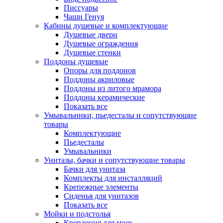
Писсуары
Чаши Генуя
Кабины душевые и комплектующие
Душевые двери
Душевые ограждения
Душевые стенки
Поддоны душевые
Опоры для поддонов
Поддоны акриловые
Поддоны из литого мрамора
Поддоны керамические
Показать все
Умывальники, пьедесталы и сопутствующие
товары
Комплектующие
Пьедесталы
Умывальники
Унитазы, бачки и сопутствующие товары
Бачки для унитаза
Комплекты для инсталляций
Крепежные элементы
Сиденья для унитазов
Показать все
Мойки и подстолья
Крепления для моек