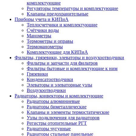
комплектующие
Регуляторы температуры и комплектующие
Клапаны предохранительные
Приборы учета и КИПиА
Теплосчетчики и комплектующие
Счётчики воды
Манометры
Термометры и оправы
Термоманометры
Комплектующие для КИПиА
Фильтры, грязевики, элеваторы и воздухоотводчики
Фильтры и запчасти для фильтров
Фильтры бытовые и комплектующие к ним
Грязевики
Конденсатоотводчики
Элеваторы и элеваторные узлы
Воздухоотводчики
Радиаторы, конвекторы и комплектующие
Радиаторы алюминиевые
Радиаторы биметаллические
Клапаны и элементы термостатические
Узлы подключения для радиаторов
Регистры отопительные РГТ
Радиаторы чугунные
Радиаторы стальные панельные