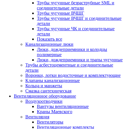
Трубы чугунные безраструбные SML и
соединительные детали
Трубы чугунные ВЧШГ
Трубы чугунные ВЧШГ и соединительные
детали
Трубы чугунные ЧК и соединительные
детали
Показать все
Канализационные люки
Люки, дождеприемники и колодцы
полимерные
Люки, дождеприемники и трапы чугунные
Трубы асбестоцементные и соединительные
детали
Воронки, лотки водосточные и комплектующие
Клапаны канализационные
Кольца и манжеты
Смазка сантехническая
Вентиляционное оборудование
Воздухоотводчики
Вантузы вентиляционные
Краны Маевского
Вентиляция
Вентиляторы
Вентиляционные комплекты