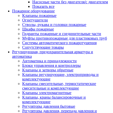
Насосные части без двигателя/с двигателем
Показать все
Пожарное оборудование
Клапаны пожарные
Огнетушители
Стволы, рукава и головки пожарные
Шкафы пожарные
Гидранты пожарные и соединительные части
Муфты противопожарные для пластиковых труб
Системы автоматического пожаротушения
Сопутствующие товары
Регулирующая, предохранительная арматура и
автоматика
Автоматика и принадлежности
Блоки управления и контроллеры
Клапаны и затворы обратные
Клапаны регулирующие, электроприводы и
комплектующие
Клапаны смесительные, термостатические
смесительные и комплектующие
Клапаны электромагнитные
Клапаны, краны балансировочные и
комплектующие
Регуляторы давления бытовые
Регуляторы давления, перепада давления и