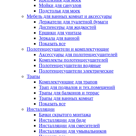
Мойки для санузлов
Подстолья для моек
Мебель для ванных комнат и аксессуары
Держатели для туалетной бумаги
Диспенсеры для жидкостей
Ершики для унитаза
Зеркала для ванной
Показать все
Полотенцесушители и комплектующие
Аксессуары для полотенцесушителей
Комплекты полотенцесушителей
Полотенцесушители водяные
Полотенцесушители электрические
Трапы
Комплектующие для трапов
Трап для подвалов и тех.помещений
Трапы для балконов и террас
Трапы для ванных комнат
Показать все
Инсталляции
Бачки скрытого монтажа
Инсталляции для биде
Инсталляции для смесителей
Инсталляции для умывальников