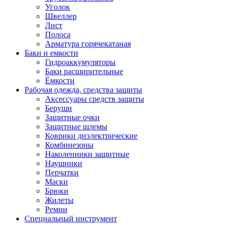
Уголок
Швеллер
Лист
Полоса
Арматура горячекатаная
Баки и емкости
Гидроаккумуляторы
Баки расширительные
Ёмкости
Рабочая одежда, средства защиты
Аксессуары средств защиты
Беруши
Защитные очки
Защитные шлемы
Коврики диэлектрические
Комбинезоны
Наколенники защитные
Наушники
Перчатки
Маски
Брюки
Жилеты
Ремни
Специальный инструмент