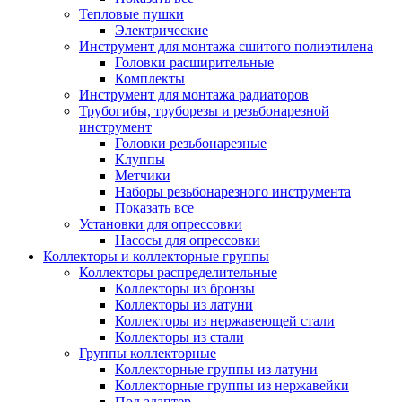
Тепловые пушки
Электрические
Инструмент для монтажа сшитого полиэтилена
Головки расширительные
Комплекты
Инструмент для монтажа радиаторов
Трубогибы, труборезы и резьбонарезной
инструмент
Головки резьбонарезные
Клуппы
Метчики
Наборы резьбонарезного инструмента
Показать все
Установки для опрессовки
Насосы для опрессовки
Коллекторы и коллекторные группы
Коллекторы распределительные
Коллекторы из бронзы
Коллекторы из латуни
Коллекторы из нержавеющей стали
Коллекторы из стали
Группы коллекторные
Коллекторные группы из латуни
Коллекторные группы из нержавейки
Под адаптер