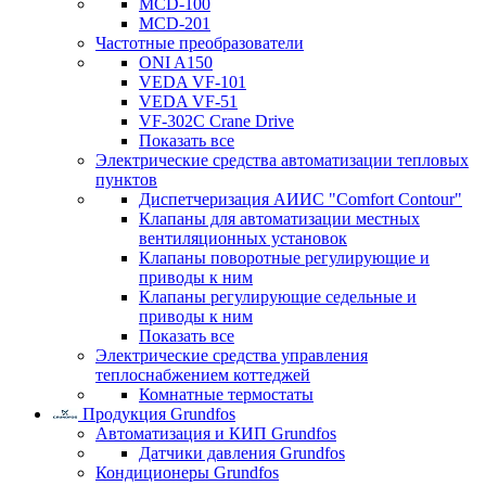
MCD-100
MCD-201
Частотные преобразователи
ONI A150
VEDA VF-101
VEDA VF-51
VF-302C Crane Drive
Показать все
Электрические средства автоматизации тепловых
пунктов
Диспетчеризация АИИС "Comfort Contour"
Клапаны для автоматизации местных
вентиляционных установок
Клапаны поворотные регулирующие и
приводы к ним
Клапаны регулирующие седельные и
приводы к ним
Показать все
Электрические средства управления
теплоснабжением коттеджей
Комнатные термостаты
Продукция Grundfos
Автоматизация и КИП Grundfos
Датчики давления Grundfos
Кондиционеры Grundfos