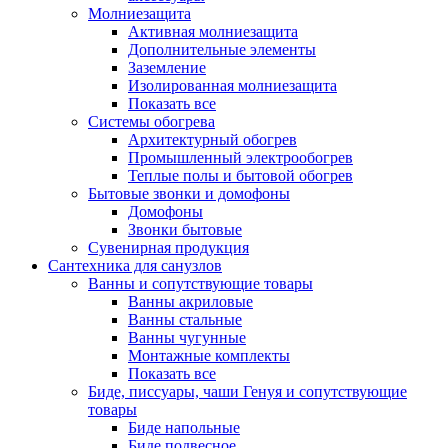
Молниезащита
Активная молниезащита
Дополнительные элементы
Заземление
Изолированная молниезащита
Показать все
Системы обогрева
Архитектурный обогрев
Промышленный электрообогрев
Теплые полы и бытовой обогрев
Бытовые звонки и домофоны
Домофоны
Звонки бытовые
Сувенирная продукция
Сантехника для санузлов
Ванны и сопутствующие товары
Ванны акриловые
Ванны стальные
Ванны чугунные
Монтажные комплекты
Показать все
Биде, писсуары, чаши Генуя и сопутствующие
товары
Биде напольные
Биде подвесное