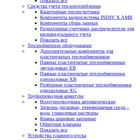
Показать все
Средства учета теплопотребления
Квартирные теплосчетчики
Компоненты радиосистемы INDIV X AMR
Компоненты сбора данных
Радиаторные счетчики–распределители для
индивидуального учета
Показать все
Теплообменное оборудование
Дополнительные компоненты для
пластинчатых теплообменников
Паяные пластинчатые теплообменники
двухходовые XB
Паяные пластинчатые теплообменники
одноходовые ХВ
Разборные пластинчатые теплообменники
одноходовые ХG
Трубопроводная арматура
Воздухоотводчики автоматические
Затворы дисковые, перемещаемая среда –
вода, гликолевые растворы
Краны шаровые запорные
Обратные клапаны
Показать все
Устройства плавного пуска