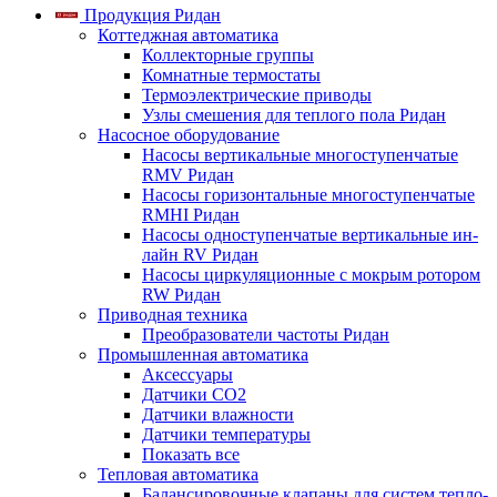
Продукция Ридан
Коттеджная автоматика
Коллекторные группы
Комнатные термостаты
Термоэлектрические приводы
Узлы смешения для теплого пола Ридан
Насосное оборудование
Насосы вертикальные многоступенчатые
RMV Ридан
Насосы горизонтальные многоступенчатые
RMHI Ридан
Насосы одноступенчатые вертикальные ин-
лайн RV Ридан
Насосы циркуляционные с мокрым ротором
RW Ридан
Приводная техника
Преобразователи частоты Ридан
Промышленная автоматика
Аксессуары
Датчики CO2
Датчики влажности
Датчики температуры
Показать все
Тепловая автоматика
Балансировочные клапаны для систем тепло-