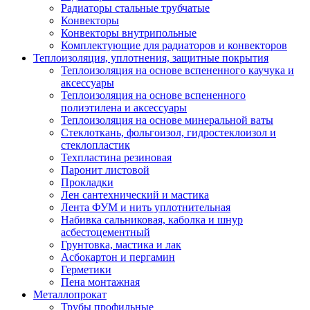
Радиаторы стальные трубчатые
Конвекторы
Конвекторы внутрипольные
Комплектующие для радиаторов и конвекторов
Теплоизоляция, уплотнения, защитные покрытия
Теплоизоляция на основе вспененного каучука и
аксессуары
Теплоизоляция на основе вспененного
полиэтилена и аксессуары
Теплоизоляция на основе минеральной ваты
Стеклоткань, фольгоизол, гидростеклоизол и
стеклопластик
Техпластина резиновая
Паронит листовой
Прокладки
Лен сантехнический и мастика
Лента ФУМ и нить уплотнительная
Набивка сальниковая, каболка и шнур
асбестоцементный
Грунтовка, мастика и лак
Асбокартон и пергамин
Герметики
Пена монтажная
Металлопрокат
Трубы профильные