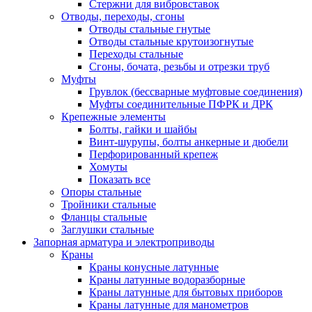
Стержни для вибровставок
Отводы, переходы, сгоны
Отводы стальные гнутые
Отводы стальные крутоизогнутые
Переходы стальные
Сгоны, бочата, резьбы и отрезки труб
Муфты
Грувлок (бессварные муфтовые соединения)
Муфты соединительные ПФРК и ДРК
Крепежные элементы
Болты, гайки и шайбы
Винт-шурупы, болты анкерные и дюбели
Перфорированный крепеж
Хомуты
Показать все
Опоры стальные
Тройники стальные
Фланцы стальные
Заглушки стальные
Запорная арматура и электроприводы
Краны
Краны конусные латунные
Краны латунные водоразборные
Краны латунные для бытовых приборов
Краны латунные для манометров