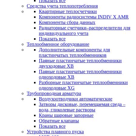
Показать все
Средства учета теплопотребления
Квартирные теплосчетчики
Компоненты радиосистемы INDIV X AMR
Компоненты сбора данных
Радиаторные счетчики–распределители для
индивидуального учета
Показать все
Теплообменное оборудование
Дополнительные компоненты для
пластинчатых теплообменников
Паяные пластинчатые теплообменники
двухходовые XB
Паяные пластинчатые теплообменники
одноходовые ХВ
Разборные пластинчатые теплообменники
одноходовые ХG
Трубопроводная арматура
Воздухоотводчики автоматические
Затворы дисковые, перемещаемая среда –
вода, гликолевые растворы
Краны шаровые запорные
Обратные клапаны
Показать все
Устройства плавного пуска