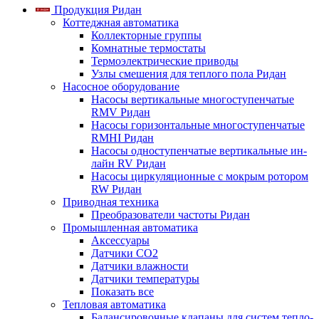
Продукция Ридан
Коттеджная автоматика
Коллекторные группы
Комнатные термостаты
Термоэлектрические приводы
Узлы смешения для теплого пола Ридан
Насосное оборудование
Насосы вертикальные многоступенчатые
RMV Ридан
Насосы горизонтальные многоступенчатые
RMHI Ридан
Насосы одноступенчатые вертикальные ин-
лайн RV Ридан
Насосы циркуляционные с мокрым ротором
RW Ридан
Приводная техника
Преобразователи частоты Ридан
Промышленная автоматика
Аксессуары
Датчики CO2
Датчики влажности
Датчики температуры
Показать все
Тепловая автоматика
Балансировочные клапаны для систем тепло-