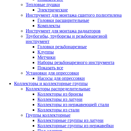
Тепловые пушки
Электрические
Инструмент для монтажа сшитого полиэтилена
Головки расширительные
Комплекты
Инструмент для монтажа радиаторов
Трубогибы, труборезы и резьбонарезной
инструмент
Головки резьбонарезные
Клуппы
Метчики
Наборы резьбонарезного инструмента
Показать все
Установки для опрессовки
Насосы для опрессовки
Коллекторы и коллекторные группы
Коллекторы распределительные
Коллекторы из бронзы
Коллекторы из латуни
Коллекторы из нержавеющей стали
Коллекторы из стали
Группы коллекторные
Коллекторные группы из латуни
Коллекторные группы из нержавейки
Под адаптер