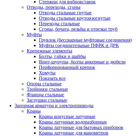
Стержни для вибровставок
Отводы, переходы, сгоны
Отводы стальные гнутые
Отводы стальные крутоизогнутые
Переходы стальные
Сгоны, бочата, резьбы и отрезки труб
Муфты
Грувлок (бессварные муфтовые соединения)
Муфты соединительные ПФРК и ДРК
Крепежные элементы
Болты, гайки и шайбы
Винт-шурупы, болты анкерные и дюбели
Перфорированный крепеж
Хомуты
Показать все
Опоры стальные
Тройники стальные
Фланцы стальные
Заглушки стальные
Запорная арматура и электроприводы
Краны
Краны конусные латунные
Краны латунные водоразборные
Краны латунные для бытовых приборов
Краны латунные для манометров