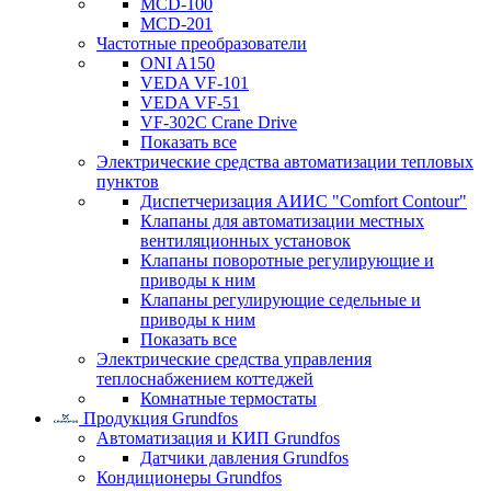
MCD-100
MCD-201
Частотные преобразователи
ONI A150
VEDA VF-101
VEDA VF-51
VF-302C Crane Drive
Показать все
Электрические средства автоматизации тепловых
пунктов
Диспетчеризация АИИС "Comfort Contour"
Клапаны для автоматизации местных
вентиляционных установок
Клапаны поворотные регулирующие и
приводы к ним
Клапаны регулирующие седельные и
приводы к ним
Показать все
Электрические средства управления
теплоснабжением коттеджей
Комнатные термостаты
Продукция Grundfos
Автоматизация и КИП Grundfos
Датчики давления Grundfos
Кондиционеры Grundfos