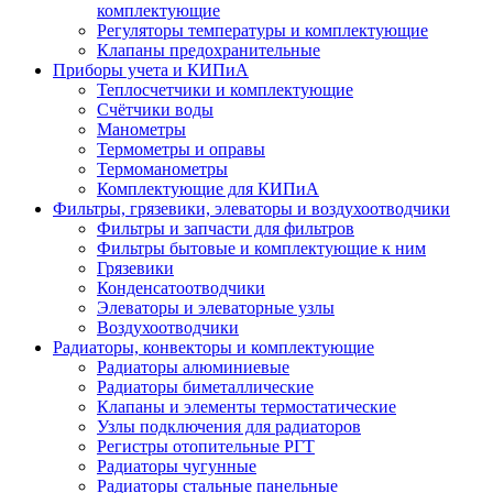
комплектующие
Регуляторы температуры и комплектующие
Клапаны предохранительные
Приборы учета и КИПиА
Теплосчетчики и комплектующие
Счётчики воды
Манометры
Термометры и оправы
Термоманометры
Комплектующие для КИПиА
Фильтры, грязевики, элеваторы и воздухоотводчики
Фильтры и запчасти для фильтров
Фильтры бытовые и комплектующие к ним
Грязевики
Конденсатоотводчики
Элеваторы и элеваторные узлы
Воздухоотводчики
Радиаторы, конвекторы и комплектующие
Радиаторы алюминиевые
Радиаторы биметаллические
Клапаны и элементы термостатические
Узлы подключения для радиаторов
Регистры отопительные РГТ
Радиаторы чугунные
Радиаторы стальные панельные