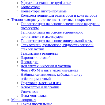
Радиаторы стальные трубчатые
Конвекторы
Конвекторы внутрипольные
Комплектующие для радиаторов и конвекторов
Теплоизоляция, уплотнения, защитные покрытия
Теплоизоляция на основе вспененного каучука и
аксессуары
Теплоизоляция на основе вспененного
полиэтилена и аксессуары
Теплоизоляция на основе минеральной ваты
Стеклоткань, фольгоизол, гидростеклоизол и
стеклопластик
Техпластина резиновая
Паронит листовой
Прокладки
Лен сантехнический и мастика
Лента ФУМ и нить уплотнительная
Набивка сальниковая, каболка и шнур
асбестоцементный
Грунтовка, мастика и лак
Асбокартон и пергамин
Герметики
Пена монтажная
Металлопрокат
Трубы профильные