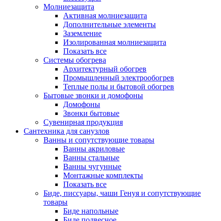
Молниезащита
Активная молниезащита
Дополнительные элементы
Заземление
Изолированная молниезащита
Показать все
Системы обогрева
Архитектурный обогрев
Промышленный электрообогрев
Теплые полы и бытовой обогрев
Бытовые звонки и домофоны
Домофоны
Звонки бытовые
Сувенирная продукция
Сантехника для санузлов
Ванны и сопутствующие товары
Ванны акриловые
Ванны стальные
Ванны чугунные
Монтажные комплекты
Показать все
Биде, писсуары, чаши Генуя и сопутствующие
товары
Биде напольные
Биде подвесное