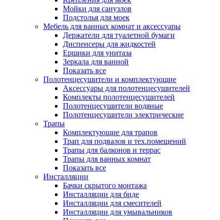
Мойки для санузлов
Подстолья для моек
Мебель для ванных комнат и аксессуары
Держатели для туалетной бумаги
Диспенсеры для жидкостей
Ершики для унитаза
Зеркала для ванной
Показать все
Полотенцесушители и комплектующие
Аксессуары для полотенцесушителей
Комплекты полотенцесушителей
Полотенцесушители водяные
Полотенцесушители электрические
Трапы
Комплектующие для трапов
Трап для подвалов и тех.помещений
Трапы для балконов и террас
Трапы для ванных комнат
Показать все
Инсталляции
Бачки скрытого монтажа
Инсталляции для биде
Инсталляции для смесителей
Инсталляции для умывальников