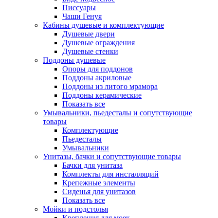
Писсуары
Чаши Генуя
Кабины душевые и комплектующие
Душевые двери
Душевые ограждения
Душевые стенки
Поддоны душевые
Опоры для поддонов
Поддоны акриловые
Поддоны из литого мрамора
Поддоны керамические
Показать все
Умывальники, пьедесталы и сопутствующие
товары
Комплектующие
Пьедесталы
Умывальники
Унитазы, бачки и сопутствующие товары
Бачки для унитаза
Комплекты для инсталляций
Крепежные элементы
Сиденья для унитазов
Показать все
Мойки и подстолья
Крепления для моек