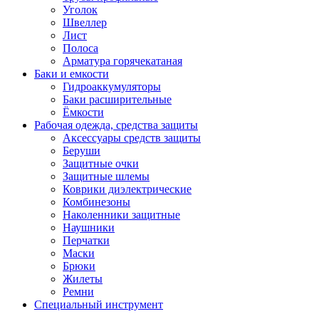
Уголок
Швеллер
Лист
Полоса
Арматура горячекатаная
Баки и емкости
Гидроаккумуляторы
Баки расширительные
Ёмкости
Рабочая одежда, средства защиты
Аксессуары средств защиты
Беруши
Защитные очки
Защитные шлемы
Коврики диэлектрические
Комбинезоны
Наколенники защитные
Наушники
Перчатки
Маски
Брюки
Жилеты
Ремни
Специальный инструмент