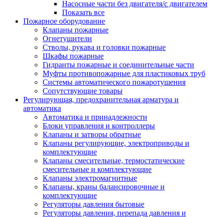
Насосные части без двигателя/с двигателем
Показать все
Пожарное оборудование
Клапаны пожарные
Огнетушители
Стволы, рукава и головки пожарные
Шкафы пожарные
Гидранты пожарные и соединительные части
Муфты противопожарные для пластиковых труб
Системы автоматического пожаротушения
Сопутствующие товары
Регулирующая, предохранительная арматура и
автоматика
Автоматика и принадлежности
Блоки управления и контроллеры
Клапаны и затворы обратные
Клапаны регулирующие, электроприводы и
комплектующие
Клапаны смесительные, термостатические
смесительные и комплектующие
Клапаны электромагнитные
Клапаны, краны балансировочные и
комплектующие
Регуляторы давления бытовые
Регуляторы давления, перепада давления и