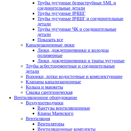
Трубы чугунные безраструбные SML и
соединительные детали
Трубы чугунные ВЧШГ
Трубы чугунные ВЧШГ и соединительные
детали
Трубы чугунные ЧК и соединительные
детали
Показать все
Канализационные люки
Люки, дождеприемники и колодцы
полимерные
Люки, дождеприемники и трапы чугунные
Трубы асбестоцементные и соединительные
детали
Воронки, лотки водосточные и комплектующие
Клапаны канализационные
Кольца и манжеты
Смазка сантехническая
Вентиляционное оборудование
Воздухоотводчики
Вантузы вентиляционные
Краны Маевского
Вентиляция
Вентиляторы
Вентиляционные комплекты