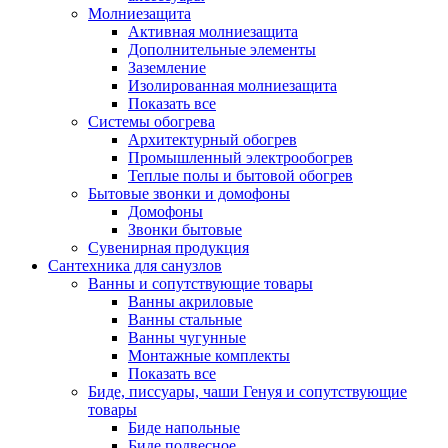
Молниезащита
Активная молниезащита
Дополнительные элементы
Заземление
Изолированная молниезащита
Показать все
Системы обогрева
Архитектурный обогрев
Промышленный электрообогрев
Теплые полы и бытовой обогрев
Бытовые звонки и домофоны
Домофоны
Звонки бытовые
Сувенирная продукция
Сантехника для санузлов
Ванны и сопутствующие товары
Ванны акриловые
Ванны стальные
Ванны чугунные
Монтажные комплекты
Показать все
Биде, писсуары, чаши Генуя и сопутствующие
товары
Биде напольные
Биде подвесное