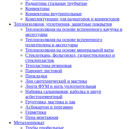
Радиаторы стальные трубчатые
Конвекторы
Конвекторы внутрипольные
Комплектующие для радиаторов и конвекторов
Теплоизоляция, уплотнения, защитные покрытия
Теплоизоляция на основе вспененного каучука и
аксессуары
Теплоизоляция на основе вспененного
полиэтилена и аксессуары
Теплоизоляция на основе минеральной ваты
Стеклоткань, фольгоизол, гидростеклоизол и
стеклопластик
Техпластина резиновая
Паронит листовой
Прокладки
Лен сантехнический и мастика
Лента ФУМ и нить уплотнительная
Набивка сальниковая, каболка и шнур
асбестоцементный
Грунтовка, мастика и лак
Асбокартон и пергамин
Герметики
Пена монтажная
Металлопрокат
Трубы профильные