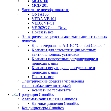
MCD-100
MCD-201
Частотные преобразователи
ONI A150
VEDA VF-101
VEDA VF-51
VF-302C Crane Drive
Показать все
Электрические средства автоматизации тепловых
пунктов
Диспетчеризация АИИС "Comfort Contour"
Клапаны для автоматизации местных
вентиляционных установок
Клапаны поворотные регулирующие и
приводы к ним
Клапаны регулирующие седельные и
приводы к ним
Показать все
Электрические средства управления
теплоснабжением коттеджей
Комнатные термостаты
Продукция Grundfos
Автоматизация и КИП Grundfos
Датчики давления Grundfos
Кондиционеры Grundfos