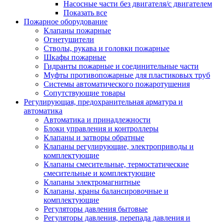
Насосные части без двигателя/с двигателем
Показать все
Пожарное оборудование
Клапаны пожарные
Огнетушители
Стволы, рукава и головки пожарные
Шкафы пожарные
Гидранты пожарные и соединительные части
Муфты противопожарные для пластиковых труб
Системы автоматического пожаротушения
Сопутствующие товары
Регулирующая, предохранительная арматура и
автоматика
Автоматика и принадлежности
Блоки управления и контроллеры
Клапаны и затворы обратные
Клапаны регулирующие, электроприводы и
комплектующие
Клапаны смесительные, термостатические
смесительные и комплектующие
Клапаны электромагнитные
Клапаны, краны балансировочные и
комплектующие
Регуляторы давления бытовые
Регуляторы давления, перепада давления и