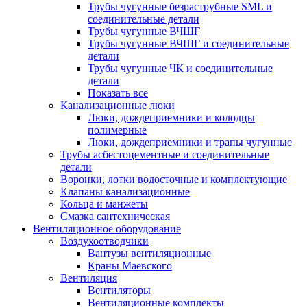
Трубы чугунные безраструбные SML и
соединительные детали
Трубы чугунные ВЧШГ
Трубы чугунные ВЧШГ и соединительные
детали
Трубы чугунные ЧК и соединительные
детали
Показать все
Канализационные люки
Люки, дождеприемники и колодцы
полимерные
Люки, дождеприемники и трапы чугунные
Трубы асбестоцементные и соединительные
детали
Воронки, лотки водосточные и комплектующие
Клапаны канализационные
Кольца и манжеты
Смазка сантехническая
Вентиляционное оборудование
Воздухоотводчики
Вантузы вентиляционные
Краны Маевского
Вентиляция
Вентиляторы
Вентиляционные комплекты