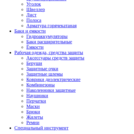
Уголок
Швеллер
Лист
Полоса
Арматура горячекатаная
Баки и емкости
Гидроаккумуляторы
Баки расширительные
Ёмкости
Рабочая одежда, средства защиты
Аксессуары средств защиты
Беруши
Защитные очки
Защитные шлемы
Коврики диэлектрические
Комбинезоны
Наколенники защитные
Наушники
Перчатки
Маски
Брюки
Жилеты
Ремни
Специальный инструмент