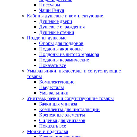
Писсуары
Чаши Генуя
Кабины душевые и комплектующие
Душевые двери
Душевые ограждения
Душевые стенки
Поддоны душевые
Опоры для поддонов
Поддоны акриловые
Поддоны из литого мрамора
Поддоны керамические
Показать все
Умывальники, пьедесталы и сопутствующие
товары
Комплектующие
Пьедесталы
Умывальники
Унитазы, бачки и сопутствующие товары
Бачки для унитаза
Комплекты для инсталляций
Крепежные элементы
Сиденья для унитазов
Показать все
Мойки и подстолья
Крепления для моек