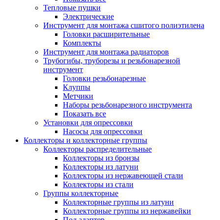
Тепловые пушки
Электрические
Инструмент для монтажа сшитого полиэтилена
Головки расширительные
Комплекты
Инструмент для монтажа радиаторов
Трубогибы, труборезы и резьбонарезной
инструмент
Головки резьбонарезные
Клуппы
Метчики
Наборы резьбонарезного инструмента
Показать все
Установки для опрессовки
Насосы для опрессовки
Коллекторы и коллекторные группы
Коллекторы распределительные
Коллекторы из бронзы
Коллекторы из латуни
Коллекторы из нержавеющей стали
Коллекторы из стали
Группы коллекторные
Коллекторные группы из латуни
Коллекторные группы из нержавейки
Под адаптер