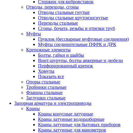
Стержни для вибровставок
Отводы, переходы, сгоны
Отводы стальные гнутые
Отводы стальные крутоизогнутые
Переходы стальные
Сгоны, бочата, резьбы и отрезки труб
Муфты
Грувлок (бессварные муфтовые соединения)
Муфты соединительные ПФРК и ДРК
Крепежные элементы
Болты, гайки и шайбы
Винт-шурупы, болты анкерные и дюбели
Перфорированный крепеж
Хомуты
Показать все
Опоры стальные
Тройники стальные
Фланцы стальные
Заглушки стальные
Запорная арматура и электроприводы
Краны
Краны конусные латунные
Краны латунные водоразборные
Краны латунные для бытовых приборов
Краны латунные для манометров