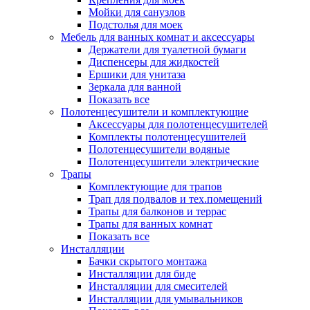
Мойки для санузлов
Подстолья для моек
Мебель для ванных комнат и аксессуары
Держатели для туалетной бумаги
Диспенсеры для жидкостей
Ершики для унитаза
Зеркала для ванной
Показать все
Полотенцесушители и комплектующие
Аксессуары для полотенцесушителей
Комплекты полотенцесушителей
Полотенцесушители водяные
Полотенцесушители электрические
Трапы
Комплектующие для трапов
Трап для подвалов и тех.помещений
Трапы для балконов и террас
Трапы для ванных комнат
Показать все
Инсталляции
Бачки скрытого монтажа
Инсталляции для биде
Инсталляции для смесителей
Инсталляции для умывальников