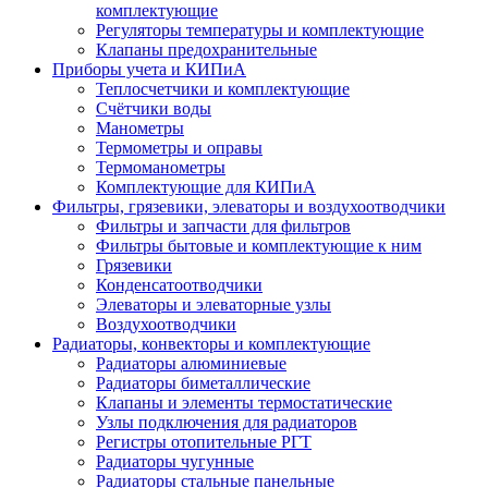
комплектующие
Регуляторы температуры и комплектующие
Клапаны предохранительные
Приборы учета и КИПиА
Теплосчетчики и комплектующие
Счётчики воды
Манометры
Термометры и оправы
Термоманометры
Комплектующие для КИПиА
Фильтры, грязевики, элеваторы и воздухоотводчики
Фильтры и запчасти для фильтров
Фильтры бытовые и комплектующие к ним
Грязевики
Конденсатоотводчики
Элеваторы и элеваторные узлы
Воздухоотводчики
Радиаторы, конвекторы и комплектующие
Радиаторы алюминиевые
Радиаторы биметаллические
Клапаны и элементы термостатические
Узлы подключения для радиаторов
Регистры отопительные РГТ
Радиаторы чугунные
Радиаторы стальные панельные