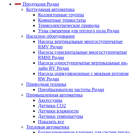
Продукция Ридан
Коттеджная автоматика
Коллекторные группы
Комнатные термостаты
Термоэлектрические приводы
Узлы смешения для теплого пола Ридан
Насосное оборудование
Насосы вертикальные многоступенчатые
RMV Ридан
Насосы горизонтальные многоступенчатые
RMHI Ридан
Насосы одноступенчатые вертикальные ин-
лайн RV Ридан
Насосы циркуляционные с мокрым ротором
RW Ридан
Приводная техника
Преобразователи частоты Ридан
Промышленная автоматика
Аксессуары
Датчики CO2
Датчики влажности
Датчики температуры
Показать все
Тепловая автоматика
Балансировочные клапаны для систем тепло-