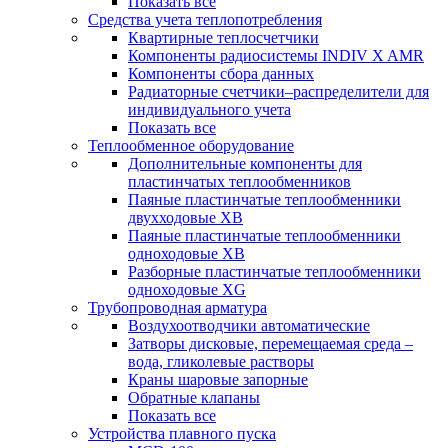
Показать все
Средства учета теплопотребления
Квартирные теплосчетчики
Компоненты радиосистемы INDIV X AMR
Компоненты сбора данных
Радиаторные счетчики–распределители для
индивидуального учета
Показать все
Теплообменное оборудование
Дополнительные компоненты для
пластинчатых теплообменников
Паяные пластинчатые теплообменники
двухходовые XB
Паяные пластинчатые теплообменники
одноходовые ХВ
Разборные пластинчатые теплообменники
одноходовые ХG
Трубопроводная арматура
Воздухоотводчики автоматические
Затворы дисковые, перемещаемая среда –
вода, гликолевые растворы
Краны шаровые запорные
Обратные клапаны
Показать все
Устройства плавного пуска