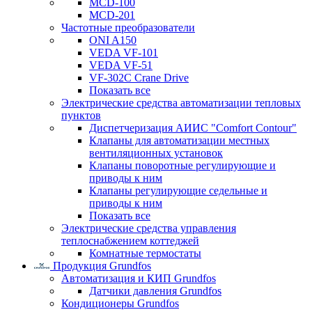
MCD-100
MCD-201
Частотные преобразователи
ONI A150
VEDA VF-101
VEDA VF-51
VF-302C Crane Drive
Показать все
Электрические средства автоматизации тепловых
пунктов
Диспетчеризация АИИС "Comfort Contour"
Клапаны для автоматизации местных
вентиляционных установок
Клапаны поворотные регулирующие и
приводы к ним
Клапаны регулирующие седельные и
приводы к ним
Показать все
Электрические средства управления
теплоснабжением коттеджей
Комнатные термостаты
Продукция Grundfos
Автоматизация и КИП Grundfos
Датчики давления Grundfos
Кондиционеры Grundfos