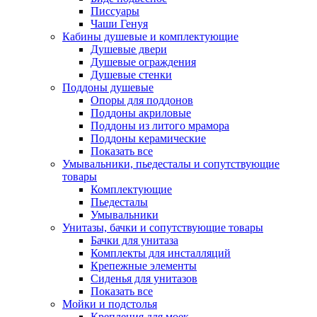
Писсуары
Чаши Генуя
Кабины душевые и комплектующие
Душевые двери
Душевые ограждения
Душевые стенки
Поддоны душевые
Опоры для поддонов
Поддоны акриловые
Поддоны из литого мрамора
Поддоны керамические
Показать все
Умывальники, пьедесталы и сопутствующие
товары
Комплектующие
Пьедесталы
Умывальники
Унитазы, бачки и сопутствующие товары
Бачки для унитаза
Комплекты для инсталляций
Крепежные элементы
Сиденья для унитазов
Показать все
Мойки и подстолья
Крепления для моек