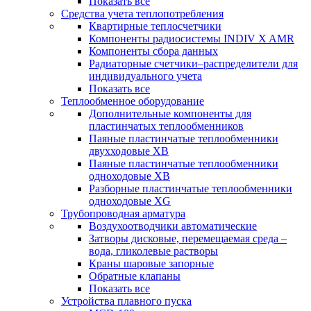
Показать все
Средства учета теплопотребления
Квартирные теплосчетчики
Компоненты радиосистемы INDIV X AMR
Компоненты сбора данных
Радиаторные счетчики–распределители для
индивидуального учета
Показать все
Теплообменное оборудование
Дополнительные компоненты для
пластинчатых теплообменников
Паяные пластинчатые теплообменники
двухходовые XB
Паяные пластинчатые теплообменники
одноходовые ХВ
Разборные пластинчатые теплообменники
одноходовые ХG
Трубопроводная арматура
Воздухоотводчики автоматические
Затворы дисковые, перемещаемая среда –
вода, гликолевые растворы
Краны шаровые запорные
Обратные клапаны
Показать все
Устройства плавного пуска