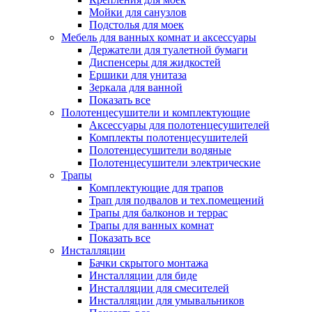
Мойки для санузлов
Подстолья для моек
Мебель для ванных комнат и аксессуары
Держатели для туалетной бумаги
Диспенсеры для жидкостей
Ершики для унитаза
Зеркала для ванной
Показать все
Полотенцесушители и комплектующие
Аксессуары для полотенцесушителей
Комплекты полотенцесушителей
Полотенцесушители водяные
Полотенцесушители электрические
Трапы
Комплектующие для трапов
Трап для подвалов и тех.помещений
Трапы для балконов и террас
Трапы для ванных комнат
Показать все
Инсталляции
Бачки скрытого монтажа
Инсталляции для биде
Инсталляции для смесителей
Инсталляции для умывальников