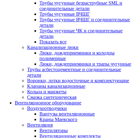
Трубы чугунные безраструбные SML и
соединительные детали
Трубы чугунные ВЧШГ
Трубы чугунные ВЧШГ и соединительные
детали
Трубы чугунные ЧК и соединительные
детали
Показать все
Канализационные люки
Люки, дождеприемники и колодцы
полимерные
Люки, дождеприемники и трапы чугунные
Трубы асбестоцементные и соединительные
детали
Воронки, лотки водосточные и комплектующие
Клапаны канализационные
Кольца и манжеты
Смазка сантехническая
Вентиляционное оборудование
Воздухоотводчики
Вантузы вентиляционные
Краны Маевского
Вентиляция
Вентиляторы
Вентиляционные комплекты