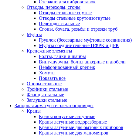
Стержни для вибровставок
Отводы, переходы, сгоны
Отводы стальные гнутые
Отводы стальные крутоизогнутые
Переходы стальные
Сгоны, бочата, резьбы и отрезки труб
Муфты
Грувлок (бессварные муфтовые соединения)
Муфты соединительные ПФРК и ДРК
Крепежные элементы
Болты, гайки и шайбы
Винт-шурупы, болты анкерные и дюбели
Перфорированный крепеж
Хомуты
Показать все
Опоры стальные
Тройники стальные
Фланцы стальные
Заглушки стальные
Запорная арматура и электроприводы
Краны
Краны конусные латунные
Краны латунные водоразборные
Краны латунные для бытовых приборов
Краны латунные для манометров