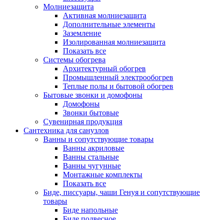
Молниезащита
Активная молниезащита
Дополнительные элементы
Заземление
Изолированная молниезащита
Показать все
Системы обогрева
Архитектурный обогрев
Промышленный электрообогрев
Теплые полы и бытовой обогрев
Бытовые звонки и домофоны
Домофоны
Звонки бытовые
Сувенирная продукция
Сантехника для санузлов
Ванны и сопутствующие товары
Ванны акриловые
Ванны стальные
Ванны чугунные
Монтажные комплекты
Показать все
Биде, писсуары, чаши Генуя и сопутствующие
товары
Биде напольные
Биде подвесное