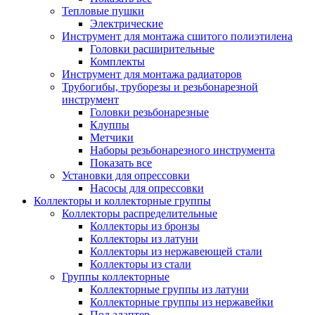
Тепловые пушки
Электрические
Инструмент для монтажа сшитого полиэтилена
Головки расширительные
Комплекты
Инструмент для монтажа радиаторов
Трубогибы, труборезы и резьбонарезной
инструмент
Головки резьбонарезные
Клуппы
Метчики
Наборы резьбонарезного инструмента
Показать все
Установки для опрессовки
Насосы для опрессовки
Коллекторы и коллекторные группы
Коллекторы распределительные
Коллекторы из бронзы
Коллекторы из латуни
Коллекторы из нержавеющей стали
Коллекторы из стали
Группы коллекторные
Коллекторные группы из латуни
Коллекторные группы из нержавейки
Под адаптер