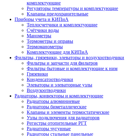
комплектующие
Регуляторы температуры и комплектующие
Клапаны предохранительные
Приборы учета и КИПиА
Теплосчетчики и комплектующие
Счётчики воды
Манометры
Термометры и оправы
Термоманометры
Комплектующие для КИПиА
Фильтры, грязевики, элеваторы и воздухоотводчики
Фильтры и запчасти для фильтров
Фильтры бытовые и комплектующие к ним
Грязевики
Конденсатоотводчики
Элеваторы и элеваторные узлы
Воздухоотводчики
Радиаторы, конвекторы и комплектующие
Радиаторы алюминиевые
Радиаторы биметаллические
Клапаны и элементы термостатические
Узлы подключения для радиаторов
Регистры отопительные РГТ
Радиаторы чугунные
Радиаторы стальные панельные