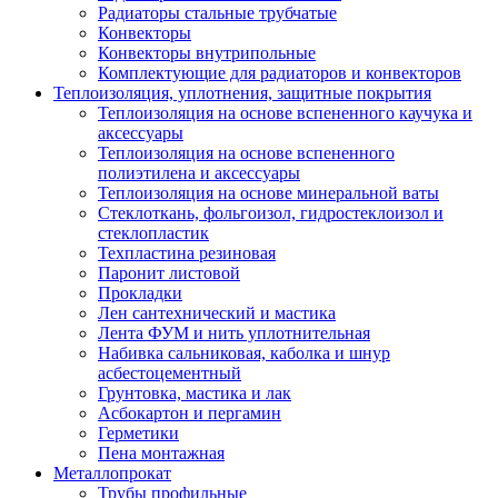
Радиаторы стальные трубчатые
Конвекторы
Конвекторы внутрипольные
Комплектующие для радиаторов и конвекторов
Теплоизоляция, уплотнения, защитные покрытия
Теплоизоляция на основе вспененного каучука и
аксессуары
Теплоизоляция на основе вспененного
полиэтилена и аксессуары
Теплоизоляция на основе минеральной ваты
Стеклоткань, фольгоизол, гидростеклоизол и
стеклопластик
Техпластина резиновая
Паронит листовой
Прокладки
Лен сантехнический и мастика
Лента ФУМ и нить уплотнительная
Набивка сальниковая, каболка и шнур
асбестоцементный
Грунтовка, мастика и лак
Асбокартон и пергамин
Герметики
Пена монтажная
Металлопрокат
Трубы профильные