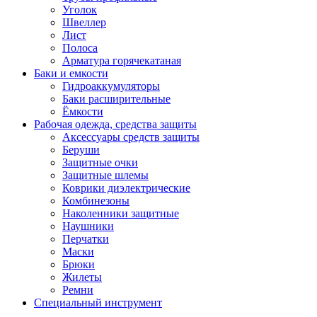
Уголок
Швеллер
Лист
Полоса
Арматура горячекатаная
Баки и емкости
Гидроаккумуляторы
Баки расширительные
Ёмкости
Рабочая одежда, средства защиты
Аксессуары средств защиты
Беруши
Защитные очки
Защитные шлемы
Коврики диэлектрические
Комбинезоны
Наколенники защитные
Наушники
Перчатки
Маски
Брюки
Жилеты
Ремни
Специальный инструмент