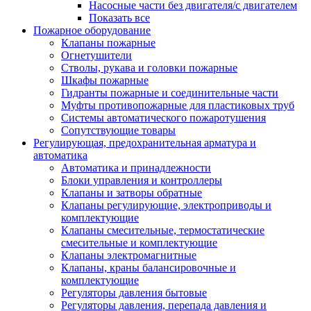
Насосные части без двигателя/с двигателем
Показать все
Пожарное оборудование
Клапаны пожарные
Огнетушители
Стволы, рукава и головки пожарные
Шкафы пожарные
Гидранты пожарные и соединительные части
Муфты противопожарные для пластиковых труб
Системы автоматического пожаротушения
Сопутствующие товары
Регулирующая, предохранительная арматура и
автоматика
Автоматика и принадлежности
Блоки управления и контроллеры
Клапаны и затворы обратные
Клапаны регулирующие, электроприводы и
комплектующие
Клапаны смесительные, термостатические
смесительные и комплектующие
Клапаны электромагнитные
Клапаны, краны балансировочные и
комплектующие
Регуляторы давления бытовые
Регуляторы давления, перепада давления и