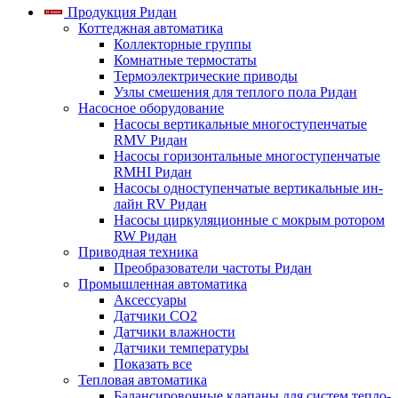
Продукция Ридан
Коттеджная автоматика
Коллекторные группы
Комнатные термостаты
Термоэлектрические приводы
Узлы смешения для теплого пола Ридан
Насосное оборудование
Насосы вертикальные многоступенчатые
RMV Ридан
Насосы горизонтальные многоступенчатые
RMHI Ридан
Насосы одноступенчатые вертикальные ин-
лайн RV Ридан
Насосы циркуляционные с мокрым ротором
RW Ридан
Приводная техника
Преобразователи частоты Ридан
Промышленная автоматика
Аксессуары
Датчики CO2
Датчики влажности
Датчики температуры
Показать все
Тепловая автоматика
Балансировочные клапаны для систем тепло-