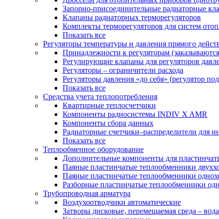
Запорно-присоединительные радиаторные кл
Клапаны радиаторных терморегуляторов
Комплекты терморегуляторов для систем ото
Показать все
Регуляторы температуры и давления прямого дейст
Принадлежности к регуляторам (заказываютс
Регулирующие клапаны для регуляторов давле
Регуляторы – ограничители расхода
Регуляторы давления «до себя» (регулятор по
Показать все
Средства учета теплопотребления
Квартирные теплосчетчики
Компоненты радиосистемы INDIV X AMR
Компоненты сбора данных
Радиаторные счетчики–распределители для и
Показать все
Теплообменное оборудование
Дополнительные компоненты для пластинчат
Паяные пластинчатые теплообменники двухх
Паяные пластинчатые теплообменники одно
Разборные пластинчатые теплообменники од
Трубопроводная арматура
Воздухоотводчики автоматические
Затворы дисковые, перемещаемая среда – вода