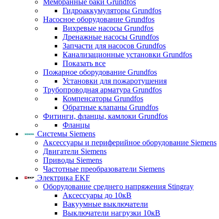
Мембранные баки Grundfos
Гидроаккумуляторы Grundfos
Насосное оборудование Grundfos
Вихревые насосы Grundfos
Дренажные насосы Grundfos
Запчасти для насосов Grundfos
Канализационные установки Grundfos
Показать все
Пожарное оборудование Grundfos
Установки для пожаротушения
Трубопроводная арматура Grundfos
Компенсаторы Grundfos
Обратные клапаны Grundfos
Фитинги, фланцы, камлоки Grundfos
Фланцы
Системы Siemens
Аксессуары и периферийное оборудование Siemens
Двигатели Siemens
Приводы Siemens
Частотные преобразователи Siemens
Электрика EKF
Оборудование среднего напряжения Stingray
Аксессуары до 10кВ
Вакуумные выключатели
Выключатели нагрузки 10кВ