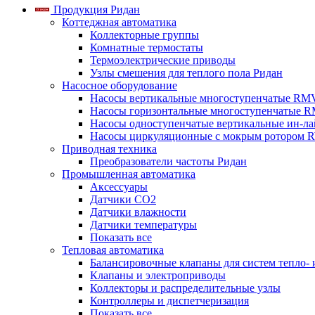
Продукция Ридан
Коттеджная автоматика
Коллекторные группы
Комнатные термостаты
Термоэлектрические приводы
Узлы смешения для теплого пола Ридан
Насосное оборудование
Насосы вертикальные многоступенчатые RM
Насосы горизонтальные многоступенчатые R
Насосы одноступенчатые вертикальные ин-л
Насосы циркуляционные с мокрым ротором 
Приводная техника
Преобразователи частоты Ридан
Промышленная автоматика
Аксессуары
Датчики CO2
Датчики влажности
Датчики температуры
Показать все
Тепловая автоматика
Балансировочные клапаны для систем тепло-
Клапаны и электроприводы
Коллекторы и распределительные узлы
Контроллеры и диспетчеризация
Показать все