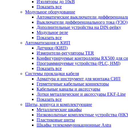
Изоляторы до 10кВ
Показать все
Модульное оборудование
Автоматические выключатели дифференциаль
Выключатели дифференциального тока (УЗО)
Дополнительные устройства на DIN-рейку
Модульное реле
Показать все
Автоматизация и КИП
Датчики (КИП)
Измерители-регуляторы TER
Конфигурируемые контроллеры RX500 для с
Программируемые устройства (PLC, HMI)
Показать все
Системы прокладки кабеля
Арматура и инструмент для монтажа СИП
Герметичные кабельные коннекторы
Кабельные каналы и аксессуары
Лотки металлические и аксессуары EKF-Line
Показать все
Щиты, корпуса и комплектующие
Металлические шкафы
Низковольтные комплектные устройства (НК
Пластиковые щиты
Шкафы телекоммуникационные Astra