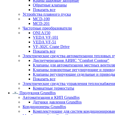
Краны шаровые запорные
Обратные клапаны
Показать все
Устройства плавного пуска
MCD-100
MCD-201
Частотные преобразователи
ONI A150
VEDA VF-101
VEDA VF-51
VF-302C Crane Drive
Показать все
Электрические средства автоматизации тепловых п
Диспетчеризация АИИС "Comfort Contour"
Клапаны для автоматизации местных вентил
Клапаны поворотные регулирующие и приво
Клапаны регулирующие седельные и приводы
Показать все
Электрические средства управления теплоснабжен
Комнатные термостаты
Продукция Grundfos
Автоматизация и КИП Grundfos
Датчики давления Grundfos
Кондиционеры Grundfos
Комплектующие для систем кондиционирова