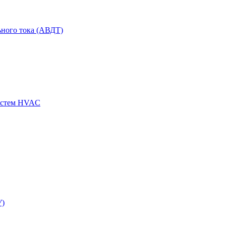
ного тока (АВДТ)
истем HVAC
У)