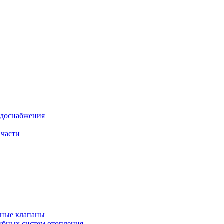
одоснабжения
 части
рные клапаны
убных систем отопления