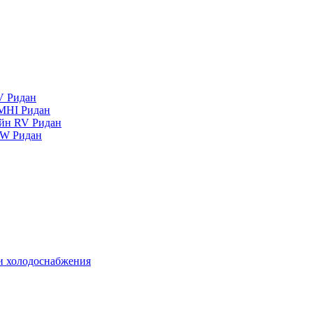
V Ридан
MHI Ридан
айн RV Ридан
RW Ридан
 и холодоснабжения