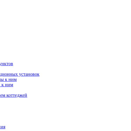
унктов
яционных установок
ды к ним
 к ним
ием коттеджей
ния