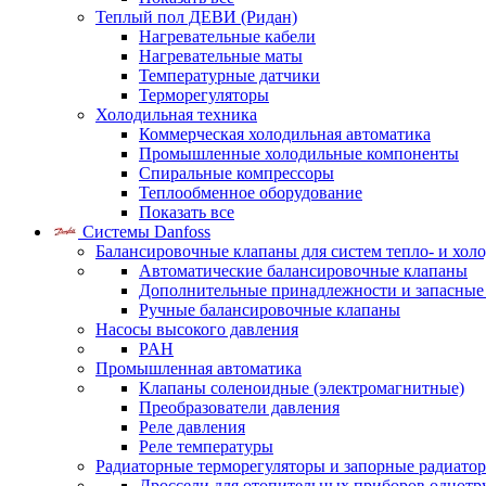
Теплый пол ДЕВИ (Ридан)
Нагревательные кабели
Нагревательные маты
Температурные датчики
Терморегуляторы
Холодильная техника
Коммерческая холодильная автоматика
Промышленные холодильные компоненты
Спиральные компрессоры
Теплообменное оборудование
Показать все
Системы Danfoss
Балансировочные клапаны для систем тепло- и хол
Автоматические балансировочные клапаны
Дополнительные принадлежности и запасные
Ручные балансировочные клапаны
Насосы высокого давления
PAH
Промышленная автоматика
Клапаны соленоидные (электромагнитные)
Преобразователи давления
Реле давления
Реле температуры
Радиаторные терморегуляторы и запорные радиато
Дроссели для отопительных приборов однотр