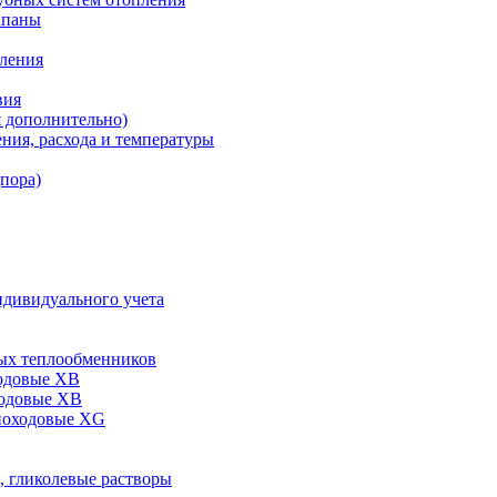
апаны
пления
вия
я дополнительно)
ния, расхода и температуры
дпора)
ндивидуального учета
ых теплообменников
одовые XB
ходовые ХВ
ноходовые ХG
, гликолевые растворы