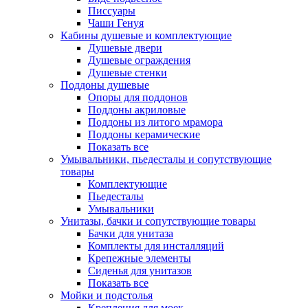
Писсуары
Чаши Генуя
Кабины душевые и комплектующие
Душевые двери
Душевые ограждения
Душевые стенки
Поддоны душевые
Опоры для поддонов
Поддоны акриловые
Поддоны из литого мрамора
Поддоны керамические
Показать все
Умывальники, пьедесталы и сопутствующие
товары
Комплектующие
Пьедесталы
Умывальники
Унитазы, бачки и сопутствующие товары
Бачки для унитаза
Комплекты для инсталляций
Крепежные элементы
Сиденья для унитазов
Показать все
Мойки и подстолья
Крепления для моек