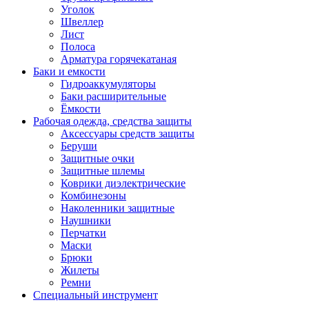
Уголок
Швеллер
Лист
Полоса
Арматура горячекатаная
Баки и емкости
Гидроаккумуляторы
Баки расширительные
Ёмкости
Рабочая одежда, средства защиты
Аксессуары средств защиты
Беруши
Защитные очки
Защитные шлемы
Коврики диэлектрические
Комбинезоны
Наколенники защитные
Наушники
Перчатки
Маски
Брюки
Жилеты
Ремни
Специальный инструмент