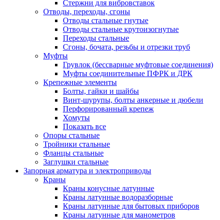
Стержни для вибровставок
Отводы, переходы, сгоны
Отводы стальные гнутые
Отводы стальные крутоизогнутые
Переходы стальные
Сгоны, бочата, резьбы и отрезки труб
Муфты
Грувлок (бессварные муфтовые соединения)
Муфты соединительные ПФРК и ДРК
Крепежные элементы
Болты, гайки и шайбы
Винт-шурупы, болты анкерные и дюбели
Перфорированный крепеж
Хомуты
Показать все
Опоры стальные
Тройники стальные
Фланцы стальные
Заглушки стальные
Запорная арматура и электроприводы
Краны
Краны конусные латунные
Краны латунные водоразборные
Краны латунные для бытовых приборов
Краны латунные для манометров