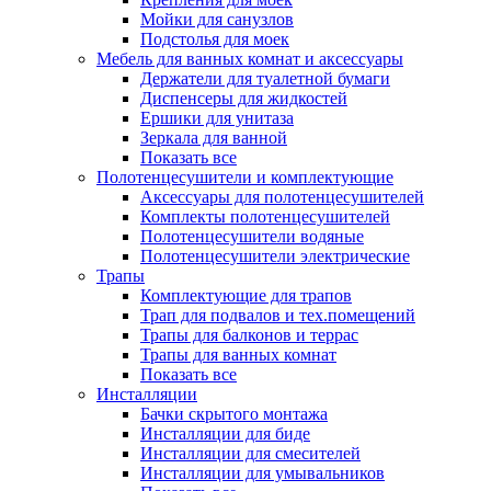
Мойки для санузлов
Подстолья для моек
Мебель для ванных комнат и аксессуары
Держатели для туалетной бумаги
Диспенсеры для жидкостей
Ершики для унитаза
Зеркала для ванной
Показать все
Полотенцесушители и комплектующие
Аксессуары для полотенцесушителей
Комплекты полотенцесушителей
Полотенцесушители водяные
Полотенцесушители электрические
Трапы
Комплектующие для трапов
Трап для подвалов и тех.помещений
Трапы для балконов и террас
Трапы для ванных комнат
Показать все
Инсталляции
Бачки скрытого монтажа
Инсталляции для биде
Инсталляции для смесителей
Инсталляции для умывальников