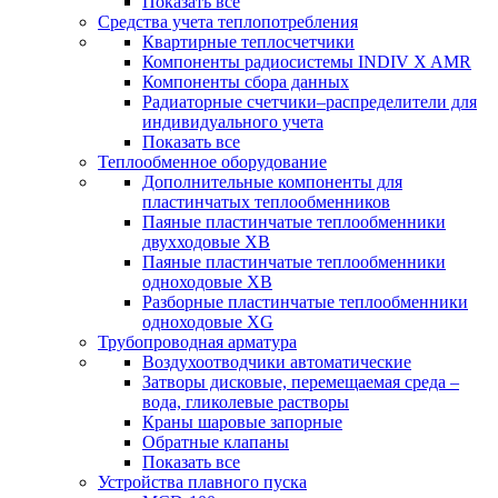
Показать все
Средства учета теплопотребления
Квартирные теплосчетчики
Компоненты радиосистемы INDIV X AMR
Компоненты сбора данных
Радиаторные счетчики–распределители для
индивидуального учета
Показать все
Теплообменное оборудование
Дополнительные компоненты для
пластинчатых теплообменников
Паяные пластинчатые теплообменники
двухходовые XB
Паяные пластинчатые теплообменники
одноходовые ХВ
Разборные пластинчатые теплообменники
одноходовые ХG
Трубопроводная арматура
Воздухоотводчики автоматические
Затворы дисковые, перемещаемая среда –
вода, гликолевые растворы
Краны шаровые запорные
Обратные клапаны
Показать все
Устройства плавного пуска