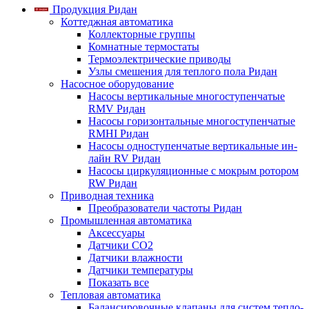
Продукция Ридан
Коттеджная автоматика
Коллекторные группы
Комнатные термостаты
Термоэлектрические приводы
Узлы смешения для теплого пола Ридан
Насосное оборудование
Насосы вертикальные многоступенчатые
RMV Ридан
Насосы горизонтальные многоступенчатые
RMHI Ридан
Насосы одноступенчатые вертикальные ин-
лайн RV Ридан
Насосы циркуляционные с мокрым ротором
RW Ридан
Приводная техника
Преобразователи частоты Ридан
Промышленная автоматика
Аксессуары
Датчики CO2
Датчики влажности
Датчики температуры
Показать все
Тепловая автоматика
Балансировочные клапаны для систем тепло-