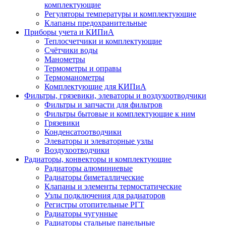
комплектующие
Регуляторы температуры и комплектующие
Клапаны предохранительные
Приборы учета и КИПиА
Теплосчетчики и комплектующие
Счётчики воды
Манометры
Термометры и оправы
Термоманометры
Комплектующие для КИПиА
Фильтры, грязевики, элеваторы и воздухоотводчики
Фильтры и запчасти для фильтров
Фильтры бытовые и комплектующие к ним
Грязевики
Конденсатоотводчики
Элеваторы и элеваторные узлы
Воздухоотводчики
Радиаторы, конвекторы и комплектующие
Радиаторы алюминиевые
Радиаторы биметаллические
Клапаны и элементы термостатические
Узлы подключения для радиаторов
Регистры отопительные РГТ
Радиаторы чугунные
Радиаторы стальные панельные