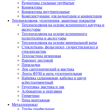
Радиаторы стальные трубчатые
Конвекторы
Конвекторы внутрипольные
Комплектующие для радиаторов и конвекторов
Теплоизоляция, уплотнения, защитные покрытия
Теплоизоляция на основе вспененного каучука и
аксессуары
Теплоизоляция на основе вспененного
полиэтилена и аксессуары
Теплоизоляция на основе минеральной ваты
Стеклоткань, фольгоизол, гидростеклоизол и
стеклопластик
Техпластина резиновая
Паронит листовой
Прокладки
Лен сантехнический и мастика
Лента ФУМ и нить уплотнительная
Набивка сальниковая, каболка и шнур
асбестоцементный
Грунтовка, мастика и лак
Асбокартон и пергамин
Герметики
Пена монтажная
Металлопрокат
Трубы профильные