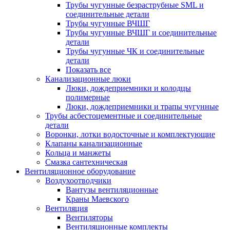
Трубы чугунные безраструбные SML и
соединительные детали
Трубы чугунные ВЧШГ
Трубы чугунные ВЧШГ и соединительные
детали
Трубы чугунные ЧК и соединительные
детали
Показать все
Канализационные люки
Люки, дождеприемники и колодцы
полимерные
Люки, дождеприемники и трапы чугунные
Трубы асбестоцементные и соединительные
детали
Воронки, лотки водосточные и комплектующие
Клапаны канализационные
Кольца и манжеты
Смазка сантехническая
Вентиляционное оборудование
Воздухоотводчики
Вантузы вентиляционные
Краны Маевского
Вентиляция
Вентиляторы
Вентиляционные комплекты