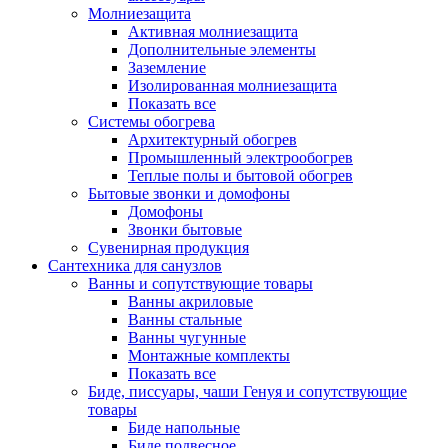
Молниезащита
Активная молниезащита
Дополнительные элементы
Заземление
Изолированная молниезащита
Показать все
Системы обогрева
Архитектурный обогрев
Промышленный электрообогрев
Теплые полы и бытовой обогрев
Бытовые звонки и домофоны
Домофоны
Звонки бытовые
Сувенирная продукция
Сантехника для санузлов
Ванны и сопутствующие товары
Ванны акриловые
Ванны стальные
Ванны чугунные
Монтажные комплекты
Показать все
Биде, писсуары, чаши Генуя и сопутствующие
товары
Биде напольные
Биде подвесное