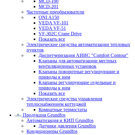
MCD-100
MCD-201
Частотные преобразователи
ONI A150
VEDA VF-101
VEDA VF-51
VF-302C Crane Drive
Показать все
Электрические средства автоматизации тепловых
пунктов
Диспетчеризация АИИС "Comfort Contour"
Клапаны для автоматизации местных
вентиляционных установок
Клапаны поворотные регулирующие и
приводы к ним
Клапаны регулирующие седельные и
приводы к ним
Показать все
Электрические средства управления
теплоснабжением коттеджей
Комнатные термостаты
Продукция Grundfos
Автоматизация и КИП Grundfos
Датчики давления Grundfos
Кондиционеры Grundfos