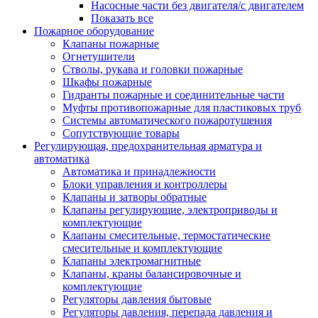
Насосные части без двигателя/с двигателем
Показать все
Пожарное оборудование
Клапаны пожарные
Огнетушители
Стволы, рукава и головки пожарные
Шкафы пожарные
Гидранты пожарные и соединительные части
Муфты противопожарные для пластиковых труб
Системы автоматического пожаротушения
Сопутствующие товары
Регулирующая, предохранительная арматура и
автоматика
Автоматика и принадлежности
Блоки управления и контроллеры
Клапаны и затворы обратные
Клапаны регулирующие, электроприводы и
комплектующие
Клапаны смесительные, термостатические
смесительные и комплектующие
Клапаны электромагнитные
Клапаны, краны балансировочные и
комплектующие
Регуляторы давления бытовые
Регуляторы давления, перепада давления и