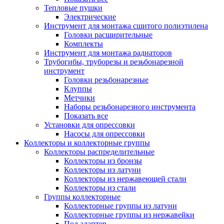
Тепловые пушки
Электрические
Инструмент для монтажа сшитого полиэтилена
Головки расширительные
Комплекты
Инструмент для монтажа радиаторов
Трубогибы, труборезы и резьбонарезной
инструмент
Головки резьбонарезные
Клуппы
Метчики
Наборы резьбонарезного инструмента
Показать все
Установки для опрессовки
Насосы для опрессовки
Коллекторы и коллекторные группы
Коллекторы распределительные
Коллекторы из бронзы
Коллекторы из латуни
Коллекторы из нержавеющей стали
Коллекторы из стали
Группы коллекторные
Коллекторные группы из латуни
Коллекторные группы из нержавейки
Под адаптер