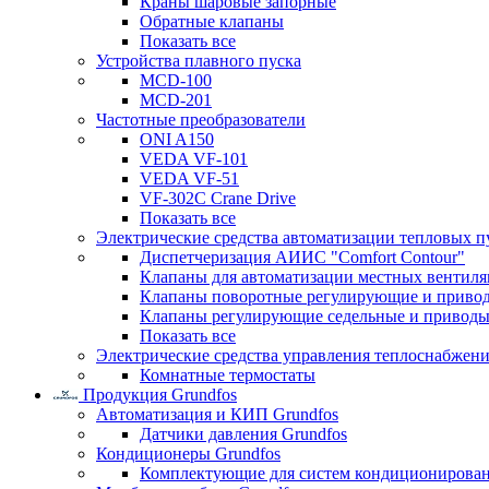
Краны шаровые запорные
Обратные клапаны
Показать все
Устройства плавного пуска
MCD-100
MCD-201
Частотные преобразователи
ONI A150
VEDA VF-101
VEDA VF-51
VF-302C Crane Drive
Показать все
Электрические средства автоматизации тепловых п
Диспетчеризация АИИС "Comfort Contour"
Клапаны для автоматизации местных вентил
Клапаны поворотные регулирующие и приво
Клапаны регулирующие седельные и приводы
Показать все
Электрические средства управления теплоснабжен
Комнатные термостаты
Продукция Grundfos
Автоматизация и КИП Grundfos
Датчики давления Grundfos
Кондиционеры Grundfos
Комплектующие для систем кондиционирова