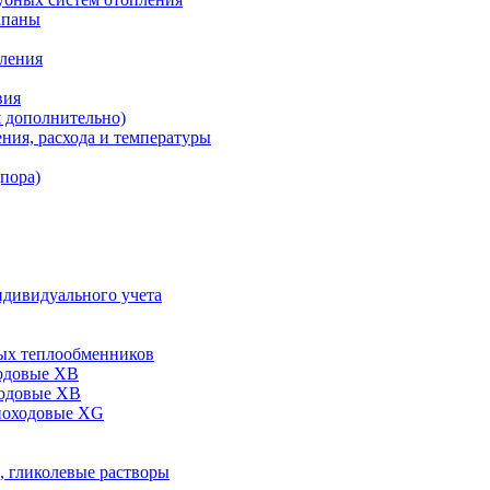
апаны
пления
вия
я дополнительно)
ния, расхода и температуры
дпора)
ндивидуального учета
ых теплообменников
одовые XB
ходовые ХВ
ноходовые ХG
, гликолевые растворы