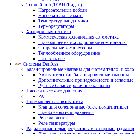
Теплый пол ДЕВИ (Ридан)
Нагревательные кабели
Нагревательные маты
Температурные датчики
Терморегуляторы
Холодильная техника
Коммерческая холодильная автоматика
Промышленные холодильные компоненты
Спиральные компрессоры
Теплообменное оборудование
Показать все
Системы Danfoss
Балансировочные клапаны для систем тепло- и хол
Автоматические балансировочные клапаны
Дополнительные принадлежности и запасные
Ручные балансировочные клапаны
Насосы высокого давления
PAH
Промышленная автоматика
Клапаны соленоидные (электромагнитные)
Преобразователи давления
Реле давления
Реле температуры
Радиаторные терморегуляторы и запорные радиато
Дроссели для отопительных приборов однотр