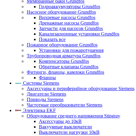
Мембранные баки Grundfos
Гидроаккумуляторы Grundfos
Насосное оборудование Grundfos
Вихревые насосы Grundfos
Дренажные насосы Grundfos
Запчасти для насосов Grundfos
Канализационные установки Grundfos
Показать все
Пожарное оборудование Grundfos
Установки для пожаротушения
Трубопроводная арматура Grundfos
Компенсаторы Grundfos
Обратные клапаны Grundfos
Фитинги, фланцы, камлоки Grundfos
Фланцы
Системы Siemens
Аксессуары и периферийное оборудование Siemens
Двигатели Siemens
Приводы Siemens
Частотные преобразователи Siemens
Электрика EKF
Оборудование среднего напряжения Stingray
Аксессуары до 10кВ
Вакуумные выключатели
Выключатели нагрузки 10кВ