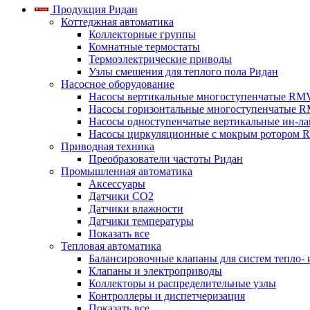
Продукция Ридан
Коттеджная автоматика
Коллекторные группы
Комнатные термостаты
Термоэлектрические приводы
Узлы смешения для теплого пола Ридан
Насосное оборудование
Насосы вертикальные многоступенчатые RM
Насосы горизонтальные многоступенчатые R
Насосы одноступенчатые вертикальные ин-л
Насосы циркуляционные с мокрым ротором 
Приводная техника
Преобразователи частоты Ридан
Промышленная автоматика
Аксессуары
Датчики CO2
Датчики влажности
Датчики температуры
Показать все
Тепловая автоматика
Балансировочные клапаны для систем тепло-
Клапаны и электроприводы
Коллекторы и распределительные узлы
Контроллеры и диспетчеризация
Показать все