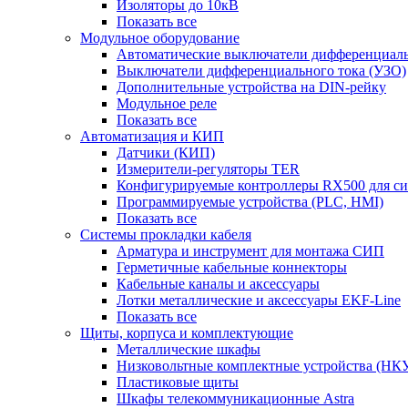
Изоляторы до 10кВ
Показать все
Модульное оборудование
Автоматические выключатели дифференциаль
Выключатели дифференциального тока (УЗО)
Дополнительные устройства на DIN-рейку
Модульное реле
Показать все
Автоматизация и КИП
Датчики (КИП)
Измерители-регуляторы TER
Конфигурируемые контроллеры RX500 для с
Программируемые устройства (PLC, HMI)
Показать все
Системы прокладки кабеля
Арматура и инструмент для монтажа СИП
Герметичные кабельные коннекторы
Кабельные каналы и аксессуары
Лотки металлические и аксессуары EKF-Line
Показать все
Щиты, корпуса и комплектующие
Металлические шкафы
Низковольтные комплектные устройства (НК
Пластиковые щиты
Шкафы телекоммуникационные Astra