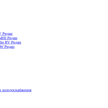
V Ридан
MHI Ридан
айн RV Ридан
RW Ридан
 и холодоснабжения