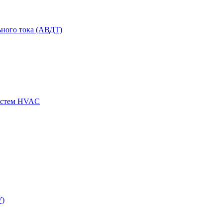
ного тока (АВДТ)
истем HVAC
У)