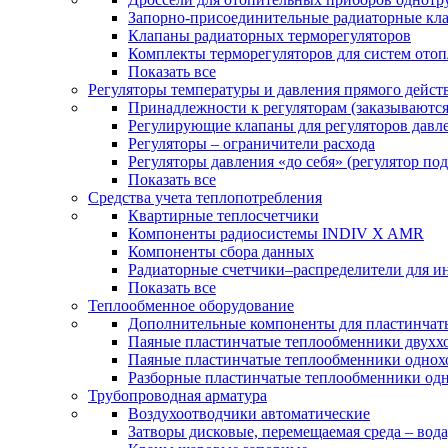
Запорно-присоединительные радиаторные кл
Клапаны радиаторных терморегуляторов
Комплекты терморегуляторов для систем ото
Показать все
Регуляторы температуры и давления прямого дейст
Принадлежности к регуляторам (заказываютс
Регулирующие клапаны для регуляторов давле
Регуляторы – ограничители расхода
Регуляторы давления «до себя» (регулятор по
Показать все
Средства учета теплопотребления
Квартирные теплосчетчики
Компоненты радиосистемы INDIV X AMR
Компоненты сбора данных
Радиаторные счетчики–распределители для и
Показать все
Теплообменное оборудование
Дополнительные компоненты для пластинчат
Паяные пластинчатые теплообменники двухх
Паяные пластинчатые теплообменники одно
Разборные пластинчатые теплообменники од
Трубопроводная арматура
Воздухоотводчики автоматические
Затворы дисковые, перемещаемая среда – вода