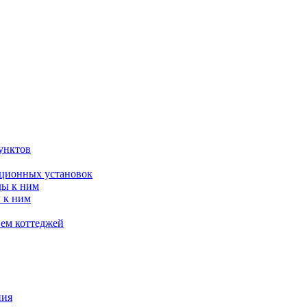
унктов
яционных установок
ды к ним
 к ним
ием коттеджей
ния