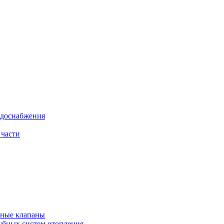
одоснабжения
 части
рные клапаны
убных систем отопления