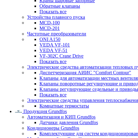
Краны шаровые запорные
Обратные клапаны
Показать все
Устройства плавного пуска
MCD-100
MCD-201
Частотные преобразователи
ONI A150
VEDA VF-101
VEDA VF-51
VF-302C Crane Drive
Показать все
Электрические средства автоматизации тепловых п
Диспетчеризация АИИС "Comfort Contour"
Клапаны для автоматизации местных вентил
Клапаны поворотные регулирующие и приво
Клапаны регулирующие седельные и приводы
Показать все
Электрические средства управления теплоснабжен
Комнатные термостаты
Продукция Grundfos
Автоматизация и КИП Grundfos
Датчики давления Grundfos
Кондиционеры Grundfos
Комплектующие для систем кондиционирова