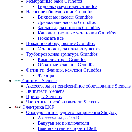
Мембранные баки Grundfos
Гидроаккумуляторы Grundfos
Насосное оборудование Grundfos
Вихревые насосы Grundfos
Дренажные насосы Grundfos
Запчасти для насосов Grundfos
Канализационные установки Grundfos
Показать все
Пожарное оборудование Grundfos
Установки для пожаротушения
Трубопроводная арматура Grundfos
Компенсаторы Grundfos
Обратные клапаны Grundfos
Фитинги, фланцы, камлоки Grundfos
Фланцы
Системы Siemens
Аксессуары и периферийное оборудование Siemens
Двигатели Siemens
Приводы Siemens
Частотные преобразователи Siemens
Электрика EKF
Оборудование среднего напряжения Stingray
Аксессуары до 10кВ
Вакуумные выключатели
Выключатели нагрузки 10кВ