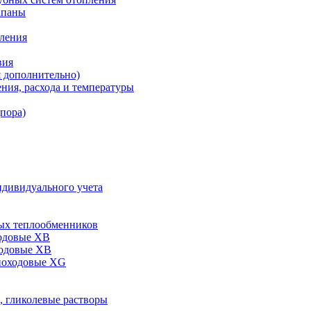
апаны
пления
вия
я дополнительно)
ния, расхода и температуры
дпора)
ндивидуального учета
ых теплообменников
одовые XB
ходовые ХВ
ноходовые ХG
, гликолевые растворы