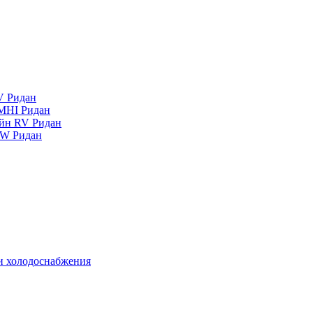
V Ридан
MHI Ридан
айн RV Ридан
RW Ридан
 и холодоснабжения