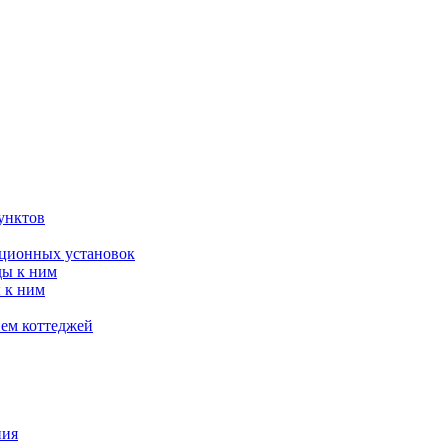
унктов
яционных установок
ды к ним
 к ним
ием коттеджей
ния