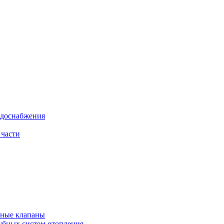
одоснабжения
 части
рные клапаны
убных систем отопления