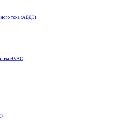
ного тока (АВДТ)
истем HVAC
У)