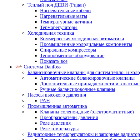
Теплый пол ДЕВИ (Ридан)
Нагревательные кабели
Нагревательные маты
Температурные датчики
Терморегуляторы
Холодильная техника
Коммерческая холодильная автоматика
Промышленные холодильные компоненты
Спиральные компрессоры
Теплообменное оборудование
Показать все
Системы Danfoss
Балансировочные клапаны для систем тепло- и хол
Автоматические балансировочные клапаны
Дополнительные принадлежности и запасные
Ручные балансировочные клапаны
Насосы высокого давления
PAH
Промышленная автоматика
Клапаны соленоидные (электромагнитные)
Преобразователи давления
Реле давления
Реле температуры
Радиаторные терморегуляторы и запорные радиато
Дроссели для отопительных приборов однотр