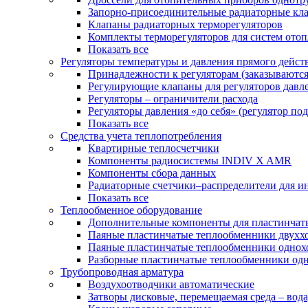
Запорно-присоединительные радиаторные кл
Клапаны радиаторных терморегуляторов
Комплекты терморегуляторов для систем ото
Показать все
Регуляторы температуры и давления прямого дейст
Принадлежности к регуляторам (заказываютс
Регулирующие клапаны для регуляторов давле
Регуляторы – ограничители расхода
Регуляторы давления «до себя» (регулятор по
Показать все
Средства учета теплопотребления
Квартирные теплосчетчики
Компоненты радиосистемы INDIV X AMR
Компоненты сбора данных
Радиаторные счетчики–распределители для и
Показать все
Теплообменное оборудование
Дополнительные компоненты для пластинчат
Паяные пластинчатые теплообменники двухх
Паяные пластинчатые теплообменники одно
Разборные пластинчатые теплообменники од
Трубопроводная арматура
Воздухоотводчики автоматические
Затворы дисковые, перемещаемая среда – вода