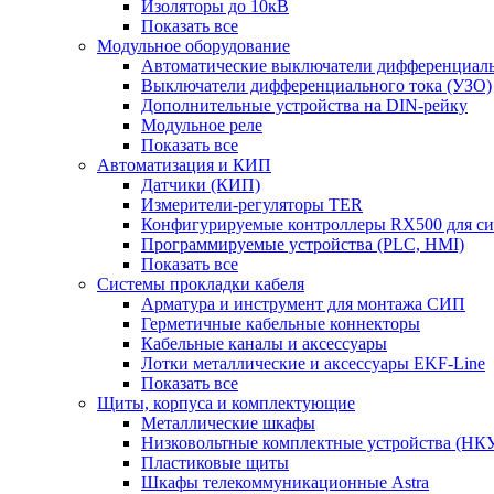
Изоляторы до 10кВ
Показать все
Модульное оборудование
Автоматические выключатели дифференциаль
Выключатели дифференциального тока (УЗО)
Дополнительные устройства на DIN-рейку
Модульное реле
Показать все
Автоматизация и КИП
Датчики (КИП)
Измерители-регуляторы TER
Конфигурируемые контроллеры RX500 для с
Программируемые устройства (PLC, HMI)
Показать все
Системы прокладки кабеля
Арматура и инструмент для монтажа СИП
Герметичные кабельные коннекторы
Кабельные каналы и аксессуары
Лотки металлические и аксессуары EKF-Line
Показать все
Щиты, корпуса и комплектующие
Металлические шкафы
Низковольтные комплектные устройства (НК
Пластиковые щиты
Шкафы телекоммуникационные Astra