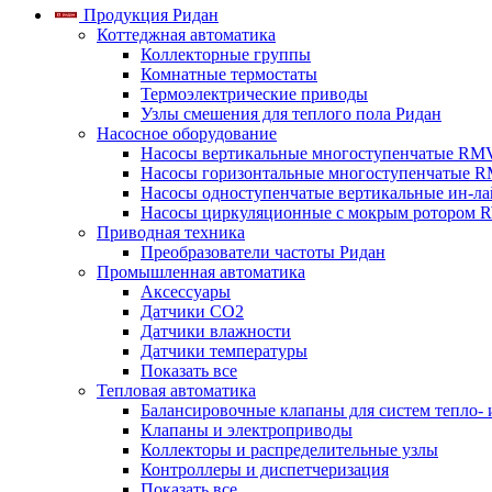
Продукция Ридан
Коттеджная автоматика
Коллекторные группы
Комнатные термостаты
Термоэлектрические приводы
Узлы смешения для теплого пола Ридан
Насосное оборудование
Насосы вертикальные многоступенчатые RM
Насосы горизонтальные многоступенчатые R
Насосы одноступенчатые вертикальные ин-л
Насосы циркуляционные с мокрым ротором 
Приводная техника
Преобразователи частоты Ридан
Промышленная автоматика
Аксессуары
Датчики CO2
Датчики влажности
Датчики температуры
Показать все
Тепловая автоматика
Балансировочные клапаны для систем тепло-
Клапаны и электроприводы
Коллекторы и распределительные узлы
Контроллеры и диспетчеризация
Показать все