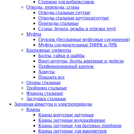
Стержни для вибровставок
Отводы, переходы, сгоны
Отводы стальные гнутые
Отводы стальные крутоизогнутые
Переходы стальные
Сгоны, бочата, резьбы и отрезки труб
Муфты
Грувлок (бессварные муфтовые соединения)
Муфты соединительные ПФРК и ДРК
Крепежные элементы
Болты, гайки и шайбы
Винт-шурупы, болты анкерные и дюбели
Перфорированный крепеж
Хомуты
Показать все
Опоры стальные
Тройники стальные
Фланцы стальные
Заглушки стальные
Запорная арматура и электроприводы
Краны
Краны конусные латунные
Краны латунные водоразборные
Краны латунные для бытовых приборов
Краны латунные для манометров