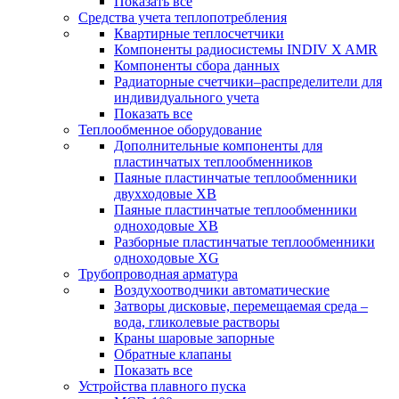
Показать все
Средства учета теплопотребления
Квартирные теплосчетчики
Компоненты радиосистемы INDIV X AMR
Компоненты сбора данных
Радиаторные счетчики–распределители для
индивидуального учета
Показать все
Теплообменное оборудование
Дополнительные компоненты для
пластинчатых теплообменников
Паяные пластинчатые теплообменники
двухходовые XB
Паяные пластинчатые теплообменники
одноходовые ХВ
Разборные пластинчатые теплообменники
одноходовые ХG
Трубопроводная арматура
Воздухоотводчики автоматические
Затворы дисковые, перемещаемая среда –
вода, гликолевые растворы
Краны шаровые запорные
Обратные клапаны
Показать все
Устройства плавного пуска