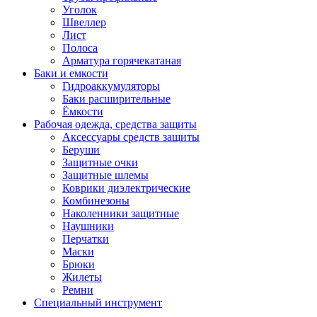
Уголок
Швеллер
Лист
Полоса
Арматура горячекатаная
Баки и емкости
Гидроаккумуляторы
Баки расширительные
Ёмкости
Рабочая одежда, средства защиты
Аксессуары средств защиты
Беруши
Защитные очки
Защитные шлемы
Коврики диэлектрические
Комбинезоны
Наколенники защитные
Наушники
Перчатки
Маски
Брюки
Жилеты
Ремни
Специальный инструмент