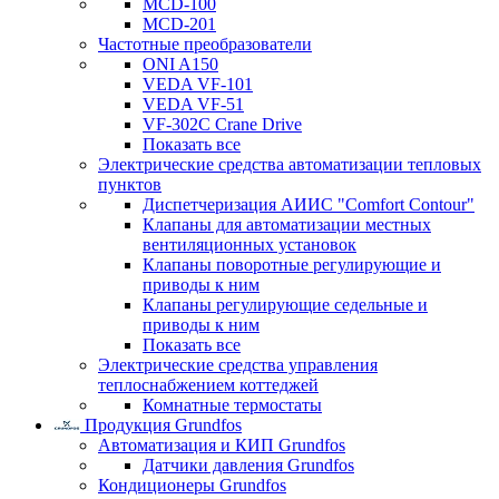
MCD-100
MCD-201
Частотные преобразователи
ONI A150
VEDA VF-101
VEDA VF-51
VF-302C Crane Drive
Показать все
Электрические средства автоматизации тепловых
пунктов
Диспетчеризация АИИС "Comfort Contour"
Клапаны для автоматизации местных
вентиляционных установок
Клапаны поворотные регулирующие и
приводы к ним
Клапаны регулирующие седельные и
приводы к ним
Показать все
Электрические средства управления
теплоснабжением коттеджей
Комнатные термостаты
Продукция Grundfos
Автоматизация и КИП Grundfos
Датчики давления Grundfos
Кондиционеры Grundfos