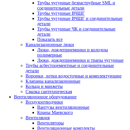
Трубы чугунные безраструбные SML и
соединительные детали
Трубы чугунные ВЧШГ
Трубы чугунные ВЧШГ и соединительные
детали
Трубы чугунные ЧК и соединительные
детали
Показать все
Канализационные люки
Люки, дождеприемники и колодцы
полимерные
Люки, дождеприемники и трапы чугунные
Трубы асбестоцементные и соединительные
детали
Воронки, лотки водосточные и комплектующие
Клапаны канализационные
Кольца и манжеты
Смазка сантехническая
Вентиляционное оборудование
Воздухоотводчики
Вантузы вентиляционные
Краны Маевского
Вентиляция
Вентиляторы
Вентиляционные комплекты