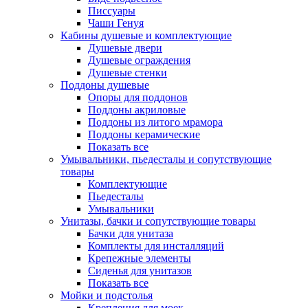
Писсуары
Чаши Генуя
Кабины душевые и комплектующие
Душевые двери
Душевые ограждения
Душевые стенки
Поддоны душевые
Опоры для поддонов
Поддоны акриловые
Поддоны из литого мрамора
Поддоны керамические
Показать все
Умывальники, пьедесталы и сопутствующие
товары
Комплектующие
Пьедесталы
Умывальники
Унитазы, бачки и сопутствующие товары
Бачки для унитаза
Комплекты для инсталляций
Крепежные элементы
Сиденья для унитазов
Показать все
Мойки и подстолья
Крепления для моек