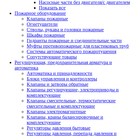
Насосные части без двигателя/с двигателем
Показать все
Пожарное оборудование
Клапаны пожарные
Огнетушители
Стволы, рукава и головки пожарные
Шкафы пожарные
Гидранты пожарные и соединительные части
Муфты противопожарные для пластиковых труб
Системы автоматического пожаротушения
Сопутствующие товары
Регулирующая, предохранительная арматура и
автоматика
Автоматика и принадлежности
Блоки управления и контроллеры
Клапаны и затворы обратные
Клапаны регулирующие, электроприводы и
комплектующие
Клапаны смесительные, термостатические
смесительные и комплектующие
Клапаны электромагнитные
Клапаны, краны балансировочные и
комплектующие
Регуляторы давления бытовые
Регуляторы давления, перепада давления и