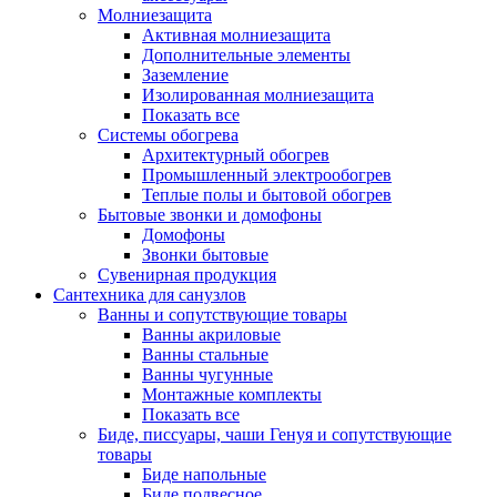
Молниезащита
Активная молниезащита
Дополнительные элементы
Заземление
Изолированная молниезащита
Показать все
Системы обогрева
Архитектурный обогрев
Промышленный электрообогрев
Теплые полы и бытовой обогрев
Бытовые звонки и домофоны
Домофоны
Звонки бытовые
Сувенирная продукция
Сантехника для санузлов
Ванны и сопутствующие товары
Ванны акриловые
Ванны стальные
Ванны чугунные
Монтажные комплекты
Показать все
Биде, писсуары, чаши Генуя и сопутствующие
товары
Биде напольные
Биде подвесное