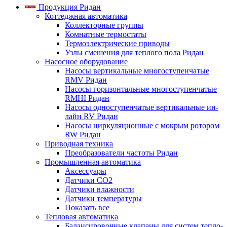
Продукция Ридан
Коттеджная автоматика
Коллекторные группы
Комнатные термостаты
Термоэлектрические приводы
Узлы смешения для теплого пола Ридан
Насосное оборудование
Насосы вертикальные многоступенчатые
RMV Ридан
Насосы горизонтальные многоступенчатые
RMHI Ридан
Насосы одноступенчатые вертикальные ин-
лайн RV Ридан
Насосы циркуляционные с мокрым ротором
RW Ридан
Приводная техника
Преобразователи частоты Ридан
Промышленная автоматика
Аксессуары
Датчики CO2
Датчики влажности
Датчики температуры
Показать все
Тепловая автоматика
Балансировочные клапаны для систем тепло-