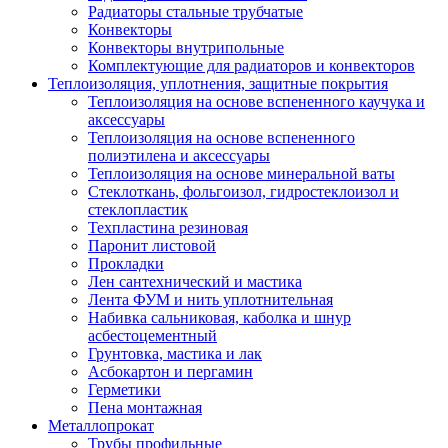
Радиаторы стальные трубчатые
Конвекторы
Конвекторы внутрипольные
Комплектующие для радиаторов и конвекторов
Теплоизоляция, уплотнения, защитные покрытия
Теплоизоляция на основе вспененного каучука и
аксессуары
Теплоизоляция на основе вспененного
полиэтилена и аксессуары
Теплоизоляция на основе минеральной ваты
Стеклоткань, фольгоизол, гидростеклоизол и
стеклопластик
Техпластина резиновая
Паронит листовой
Прокладки
Лен сантехнический и мастика
Лента ФУМ и нить уплотнительная
Набивка сальниковая, каболка и шнур
асбестоцементный
Грунтовка, мастика и лак
Асбокартон и пергамин
Герметики
Пена монтажная
Металлопрокат
Трубы профильные