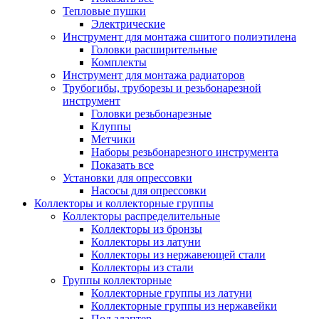
Тепловые пушки
Электрические
Инструмент для монтажа сшитого полиэтилена
Головки расширительные
Комплекты
Инструмент для монтажа радиаторов
Трубогибы, труборезы и резьбонарезной
инструмент
Головки резьбонарезные
Клуппы
Метчики
Наборы резьбонарезного инструмента
Показать все
Установки для опрессовки
Насосы для опрессовки
Коллекторы и коллекторные группы
Коллекторы распределительные
Коллекторы из бронзы
Коллекторы из латуни
Коллекторы из нержавеющей стали
Коллекторы из стали
Группы коллекторные
Коллекторные группы из латуни
Коллекторные группы из нержавейки
Под адаптер