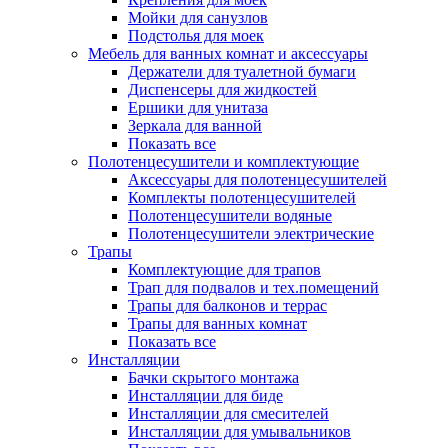
Мойки для санузлов
Подстолья для моек
Мебель для ванных комнат и аксессуары
Держатели для туалетной бумаги
Диспенсеры для жидкостей
Ершики для унитаза
Зеркала для ванной
Показать все
Полотенцесушители и комплектующие
Аксессуары для полотенцесушителей
Комплекты полотенцесушителей
Полотенцесушители водяные
Полотенцесушители электрические
Трапы
Комплектующие для трапов
Трап для подвалов и тех.помещений
Трапы для балконов и террас
Трапы для ванных комнат
Показать все
Инсталляции
Бачки скрытого монтажа
Инсталляции для биде
Инсталляции для смесителей
Инсталляции для умывальников