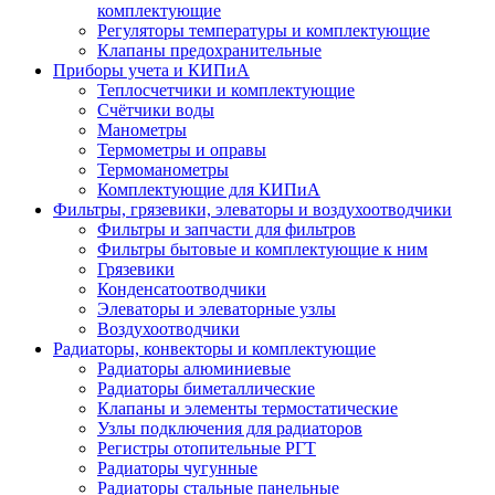
комплектующие
Регуляторы температуры и комплектующие
Клапаны предохранительные
Приборы учета и КИПиА
Теплосчетчики и комплектующие
Счётчики воды
Манометры
Термометры и оправы
Термоманометры
Комплектующие для КИПиА
Фильтры, грязевики, элеваторы и воздухоотводчики
Фильтры и запчасти для фильтров
Фильтры бытовые и комплектующие к ним
Грязевики
Конденсатоотводчики
Элеваторы и элеваторные узлы
Воздухоотводчики
Радиаторы, конвекторы и комплектующие
Радиаторы алюминиевые
Радиаторы биметаллические
Клапаны и элементы термостатические
Узлы подключения для радиаторов
Регистры отопительные РГТ
Радиаторы чугунные
Радиаторы стальные панельные